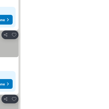
ene
Dodati u favorite
Deli
ene
Dodati u favorite
Deli