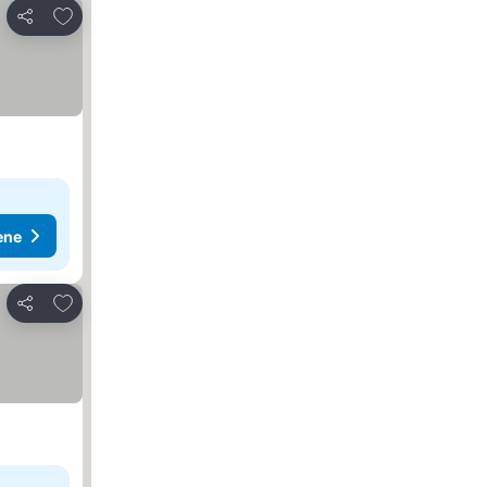
Dodati u favorite
Deli
ene
Dodati u favorite
Deli