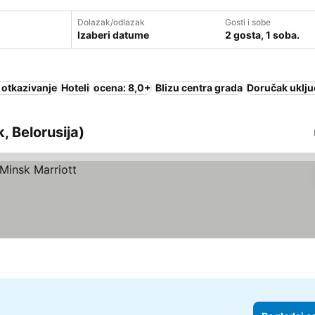
Dolazak/odlazak
Gosti i sobe
Izaberi datume
2 gosta, 1 soba.
 otkazivanje
Hoteli
ocena: 8,0+
Blizu centra grada
Doručak uklju
, Belorusija)