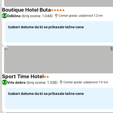
Boutique Hotel Buta
5 Zvezdice
Odlično
(broj ocena: 1.048)
8,9
Centar grada: udaljenost 1.2 km
Izaberi datume da bi se prikazale tačne cene
Sport Time Hotel
2 Zvezdice
Vrlo dobro
(broj ocena: 1.328)
8,2
Centar grada: udaljenost 7.0 km
Izaberi datume da bi se prikazale tačne cene