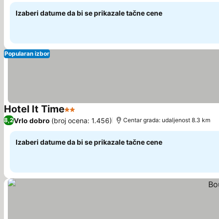
Izaberi datume da bi se prikazale tačne cene
Popularan izbor
Hotel It Time
2 Zvezdice
Vrlo dobro
(broj ocena: 1.456)
8,2
Centar grada: udaljenost 8.3 km
Izaberi datume da bi se prikazale tačne cene