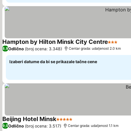
Hampton by Hilton Minsk City Centre
3 Zvezdic
Odlično
(broj ocena: 3.348)
8,9
Centar grada: udaljenost 2.0 km
Izaberi datume da bi se prikazale tačne cene
Beijing Hotel Minsk
5 Zvezdice
Odlično
(broj ocena: 3.517)
9,0
Centar grada: udaljenost 1.1 km