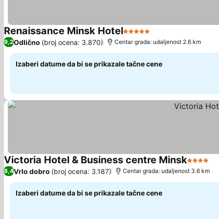
Renaissance Minsk Hotel
5 Zvezdice
Odlično
(broj ocena: 3.870)
9,2
Centar grada: udaljenost 2.6 km
Izaberi datume da bi se prikazale tačne cene
Victoria Hotel & Business centre Minsk
4 Zvezd
Vrlo dobro
(broj ocena: 3.187)
8,4
Centar grada: udaljenost 3.6 km
Izaberi datume da bi se prikazale tačne cene