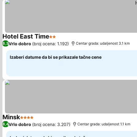
Hotel East Time
2 Zvezdice
Vrlo dobro
(broj ocena: 1.192)
8,3
Centar grada: udaljenost 3.1 km
Izaberi datume da bi se prikazale tačne cene
Minsk
4 Zvezdice
Vrlo dobro
(broj ocena: 3.207)
8,4
Centar grada: udaljenost 1.1 km