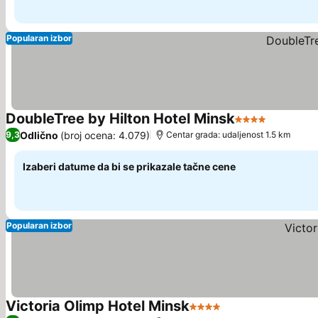
Popularan izbor
DoubleTree by Hilton Hotel Minsk
4 Zvezdice
Odlično
(broj ocena: 4.079)
9,3
Centar grada: udaljenost 1.5 km
Izaberi datume da bi se prikazale tačne cene
Popularan izbor
Victoria Olimp Hotel Minsk
4 Zvezdice