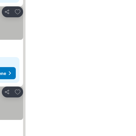
Dodati u favorite
Deli
ene
Dodati u favorite
Deli