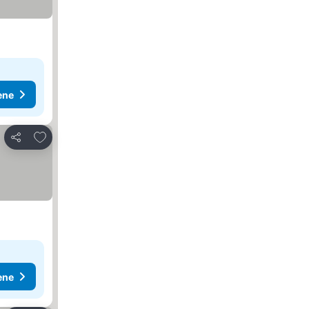
ene
Dodati u favorite
Deli
ene