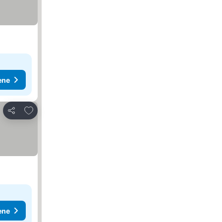
ene
Dodati u favorite
Deli
ene