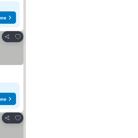
ene
Dodati u favorite
Deli
ene
Dodati u favorite
Deli