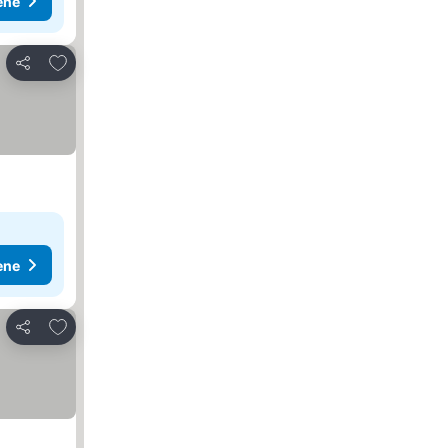
ene
Dodati u favorite
Deli
ene
Dodati u favorite
Deli