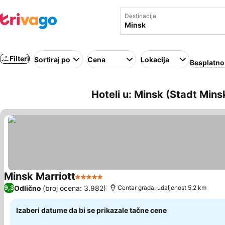
Destinacija
Filteri
Sortiraj po
Cena
Lokacija
Besplatno
Hoteli u: Minsk (Stadt Minsk
Minsk Marriott
5 Zvezdice
Odlično
(broj ocena: 3.982)
9,3
Centar grada: udaljenost 5.2 km
Izaberi datume da bi se prikazale tačne cene