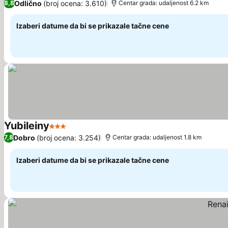
Odlično
(broj ocena: 3.610)
8,8
Centar grada: udaljenost 6.2 km
Izaberi datume da bi se prikazale tačne cene
Yubileiny
3 Zvezdice
Dobro
(broj ocena: 3.254)
7,8
Centar grada: udaljenost 1.8 km
Izaberi datume da bi se prikazale tačne cene