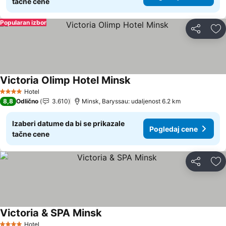
tačne cene
Popularan izbor
Deli
Do
Victoria Olimp Hotel Minsk
Hotel
4 Zvezdice
8,8
Odlično
3.610
Minsk, Baryssau: udaljenost 6.2 km
Izaberi datume da bi se prikazale
Pogledaj cene
tačne cene
Deli
Do
Victoria & SPA Minsk
Hotel