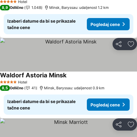
Hotel
5 Zvezdice
8,9
Odlično
1.048
Minsk, Baryssau: udaljenost 1.2 km
Izaberi datume da bi se prikazale
Pogledaj cene
tačne cene
Deli
Do
Waldorf Astoria Minsk
Hotel
5 Zvezdice
8,5
Odlično
41
Minsk, Baryssau: udaljenost 0.9 km
Izaberi datume da bi se prikazale
Pogledaj cene
tačne cene
Deli
Do