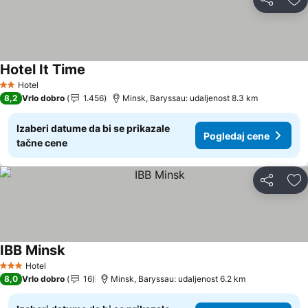
Deli
Do
Hotel It Time
Hotel
2 Zvezdice
8,2
Vrlo dobro
1.456
Minsk, Baryssau: udaljenost 8.3 km
Izaberi datume da bi se prikazale
Pogledaj cene
tačne cene
Deli
Do
IBB Minsk
Hotel
3 Zvezdice
8,0
Vrlo dobro
16
Minsk, Baryssau: udaljenost 6.2 km