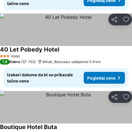
Pogledaj cene
tačne cene
Deli
Do
40 Let Pobedy Hotel
Hotel
3 Zvezdice
7,8
Dobro
702
Minsk, Baryssau: udaljenost 0.9 km
Izaberi datume da bi se prikazale
Pogledaj cene
tačne cene
Deli
Do
Boutique Hotel Buta