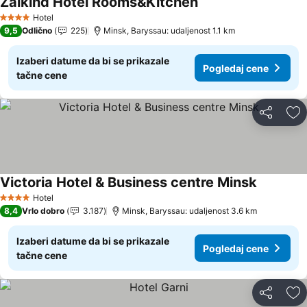
Zalkind Hotel Rooms&Kitchen
Hotel
4 Zvezdice
9,5
Odlično
225
Minsk, Baryssau: udaljenost 1.1 km
Izaberi datume da bi se prikazale
Pogledaj cene
tačne cene
Deli
Do
Victoria Hotel & Business centre Minsk
Hotel
4 Zvezdice
8,4
Vrlo dobro
3.187
Minsk, Baryssau: udaljenost 3.6 km
Izaberi datume da bi se prikazale
Pogledaj cene
tačne cene
Deli
Do