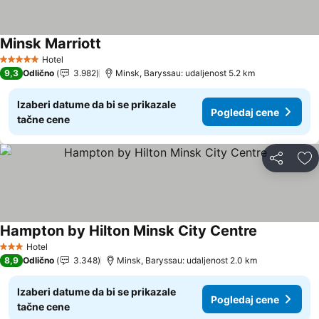
Minsk Marriott
Hotel
5 Zvezdice
9,3
Odlično
3.982
Minsk, Baryssau: udaljenost 5.2 km
Izaberi datume da bi se prikazale
Pogledaj cene
tačne cene
Deli
Do
Hampton by Hilton Minsk City Centre
Hotel
3 Zvezdice
8,9
Odlično
3.348
Minsk, Baryssau: udaljenost 2.0 km
Izaberi datume da bi se prikazale
Pogledaj cene
tačne cene