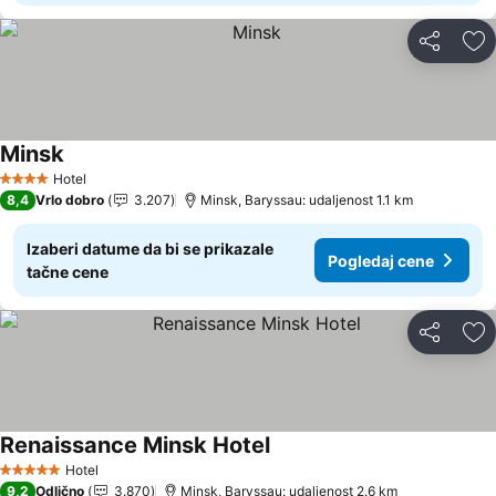
Deli
Do
Minsk
Hotel
4 Zvezdice
8,4
Vrlo dobro
3.207
Minsk, Baryssau: udaljenost 1.1 km
Izaberi datume da bi se prikazale
Pogledaj cene
tačne cene
Deli
Do
Renaissance Minsk Hotel
Hotel
5 Zvezdice
9,2
Odlično
3.870
Minsk, Baryssau: udaljenost 2.6 km