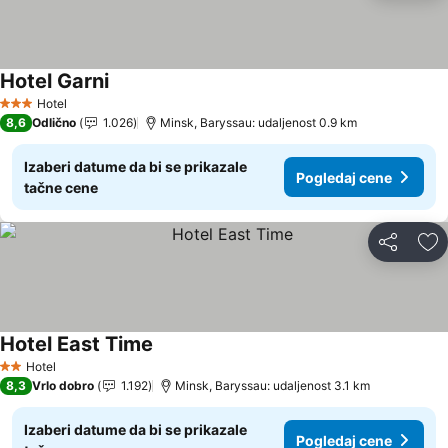
Hotel Garni
Hotel
3 Zvezdice
8,6
Odlično
1.026
Minsk, Baryssau: udaljenost 0.9 km
Izaberi datume da bi se prikazale
Pogledaj cene
tačne cene
Deli
Do
Hotel East Time
Hotel
2 Zvezdice
8,3
Vrlo dobro
1.192
Minsk, Baryssau: udaljenost 3.1 km
Izaberi datume da bi se prikazale
Pogledaj cene