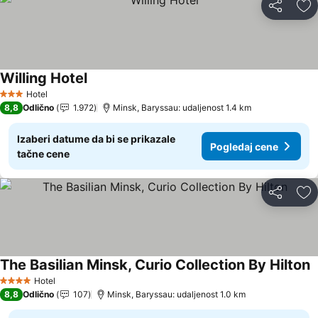
Deli
Do
Willing Hotel
Hotel
3 Zvezdice
8,8
Odlično
1.972
Minsk, Baryssau: udaljenost 1.4 km
Izaberi datume da bi se prikazale
Pogledaj cene
tačne cene
Deli
Do
The Basilian Minsk, Curio Collection By Hilton
Hotel
4 Zvezdice
8,8
Odlično
107
Minsk, Baryssau: udaljenost 1.0 km