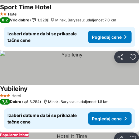
Sport Time Hotel
Hotel
2 Zvezdice
8,2
Vrlo dobro
1.328
Minsk, Baryssau: udaljenost 7.0 km
Izaberi datume da bi se prikazale
Pogledaj cene
tačne cene
Deli
Do
Yubileiny
Hotel
3 Zvezdice
7,8
Dobro
3.254
Minsk, Baryssau: udaljenost 1.8 km
Izaberi datume da bi se prikazale
Pogledaj cene
tačne cene
Popularan izbor