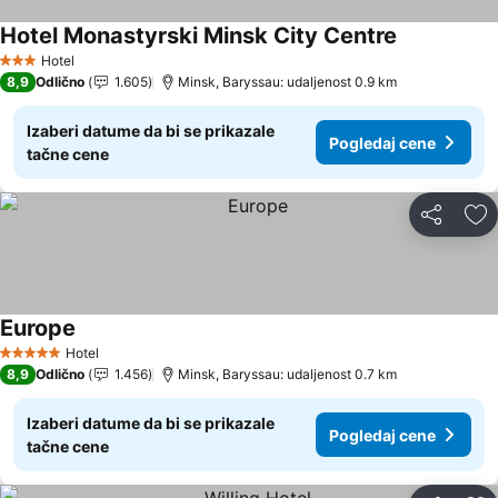
Hotel Monastyrski Minsk City Centre
Hotel
3 Zvezdice
8,9
Odlično
1.605
Minsk, Baryssau: udaljenost 0.9 km
Izaberi datume da bi se prikazale
Pogledaj cene
tačne cene
Deli
Do
Europe
Hotel
5 Zvezdice
8,9
Odlično
1.456
Minsk, Baryssau: udaljenost 0.7 km
Izaberi datume da bi se prikazale
Pogledaj cene
tačne cene