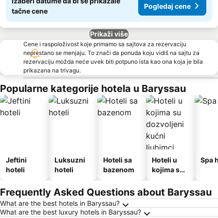
Izaberi datume da bi se prikazale
Pogledaj cene
tačne cene
Prikaži više
Cene i raspoloživost koje primamo sa sajtova za rezervaciju
neprestano se menjaju. To znači da ponuda koju vidiš na sajtu za
rezervaciju možda neće uvek biti potpuno ista kao ona koja je bila
prikazana na trivagu.
Popularne kategorije hotela u Baryssau
Jeftini
Luksuzni
Hoteli sa
Hoteli u
Spa h
hoteli
hoteli
bazenom
kojima su
dozvoljeni
kućni
Frequently Asked Questions about Baryssau
ljubimci
What are the best hotels in Baryssau?
What are the best luxury hotels in Baryssau?