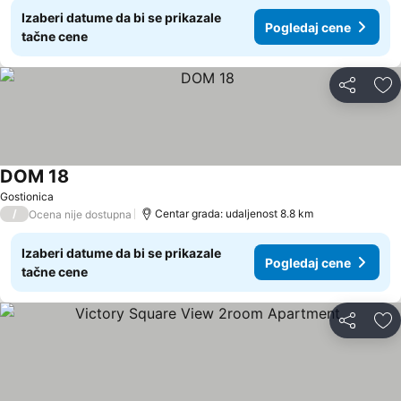
Izaberi datume da bi se prikazale
Pogledaj cene
tačne cene
Deli
Do
DOM 18
Gostionica
/
Centar grada: udaljenost 8.8 km
Ocena nije dostupna
Izaberi datume da bi se prikazale
Pogledaj cene
tačne cene
Deli
Do