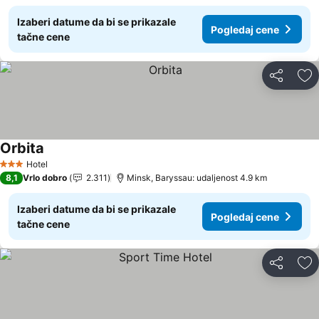
Izaberi datume da bi se prikazale
Pogledaj cene
tačne cene
Deli
Do
Orbita
Hotel
3 Zvezdice
8,1
Vrlo dobro
2.311
Minsk, Baryssau: udaljenost 4.9 km
Izaberi datume da bi se prikazale
Pogledaj cene
tačne cene
Deli
Do