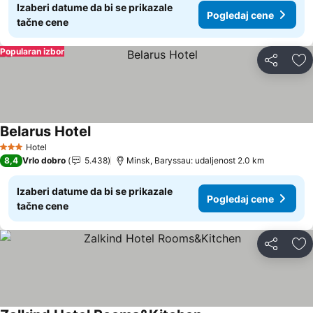
Izaberi datume da bi se prikazale
Pogledaj cene
tačne cene
Popularan izbor
Deli
Do
Belarus Hotel
Hotel
3 Zvezdice
8,4
Vrlo dobro
5.438
Minsk, Baryssau: udaljenost 2.0 km
Izaberi datume da bi se prikazale
Pogledaj cene
tačne cene
Deli
Do