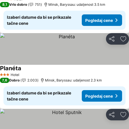
4 Zvezdice
8,1
Vrlo dobro
751
Minsk, Baryssau: udaljenost 3.5 km
Izaberi datume da bi se prikazale
Pogledaj cene
tačne cene
Deli
Do
Planéta
Hotel
3 Zvezdice
7,6
Dobro
2.003
Minsk, Baryssau: udaljenost 2.3 km
Izaberi datume da bi se prikazale
Pogledaj cene
tačne cene
Deli
Do