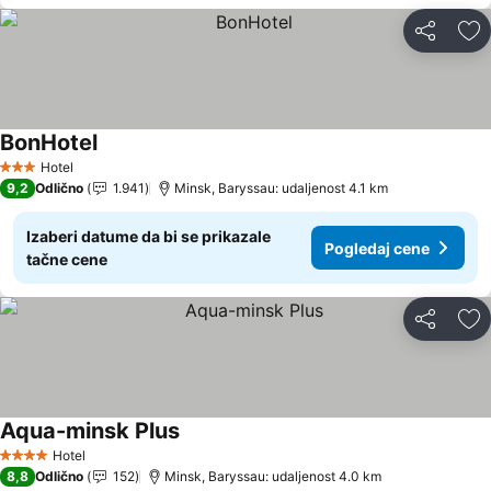
Deli
Do
BonHotel
Hotel
3 Zvezdice
9,2
Odlično
1.941
Minsk, Baryssau: udaljenost 4.1 km
Izaberi datume da bi se prikazale
Pogledaj cene
tačne cene
Deli
Do
Aqua-minsk Plus
Hotel
4 Zvezdice
8,8
Odlično
152
Minsk, Baryssau: udaljenost 4.0 km