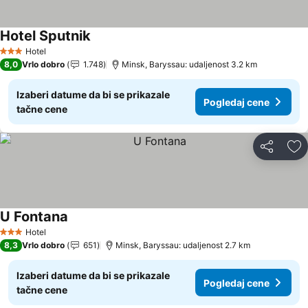
Hotel Sputnik
Hotel
3 Zvezdice
8,0
Vrlo dobro
1.748
Minsk, Baryssau: udaljenost 3.2 km
Izaberi datume da bi se prikazale
Pogledaj cene
tačne cene
Deli
Do
U Fontana
Hotel
3 Zvezdice
8,3
Vrlo dobro
651
Minsk, Baryssau: udaljenost 2.7 km
Izaberi datume da bi se prikazale
Pogledaj cene
tačne cene