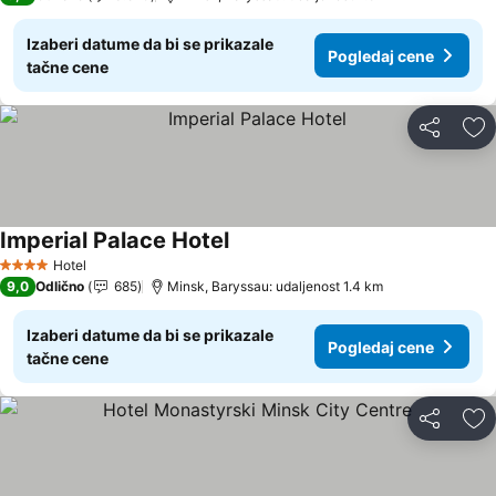
Izaberi datume da bi se prikazale
Pogledaj cene
tačne cene
Deli
Do
Imperial Palace Hotel
Hotel
4 Zvezdice
9,0
Odlično
685
Minsk, Baryssau: udaljenost 1.4 km
Izaberi datume da bi se prikazale
Pogledaj cene
tačne cene
Deli
Do