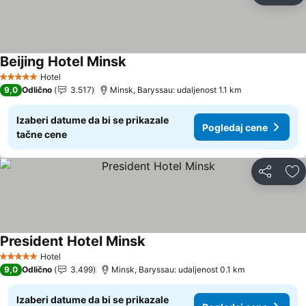
Beijing Hotel Minsk
Hotel
5 Zvezdice
9,0
Odlično
3.517
Minsk, Baryssau: udaljenost 1.1 km
Izaberi datume da bi se prikazale
Pogledaj cene
tačne cene
Deli
Do
President Hotel Minsk
Hotel
5 Zvezdice
9,0
Odlično
3.499
Minsk, Baryssau: udaljenost 0.1 km
Izaberi datume da bi se prikazale