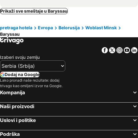
Prikaži sve smeštaje u Baryssau
pretraga hotela
Evropa
Belorusija
Woblast Minsk
Baryssau
Facebook
Twitter
Insta
Yo
Izaberi svoju zemlju
Dodaj na Google
Lako pronađi naše rezultate: dodaj
trivago kao omiljeni izvor na Google.
Kompanija
Naši proizvodi
Uslovi i politike
Podrška