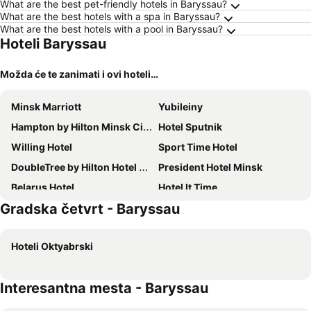
What are the best pet-friendly hotels in Baryssau?
What are the best hotels with a spa in Baryssau?
What are the best hotels with a pool in Baryssau?
Hoteli Baryssau
Možda će te zanimati i ovi hoteli…
Minsk Marriott
Yubileiny
Hampton by Hilton Minsk City Centre
Hotel Sputnik
Willing Hotel
Sport Time Hotel
DoubleTree by Hilton Hotel Minsk
President Hotel Minsk
Belarus Hotel
Hotel It Time
Gradska četvrt - Baryssau
Imperial Palace Hotel
Hotel East Time
Minsk
Hotel Monastyrski Minsk City Centre
Hoteli Oktyabrski
The Basilian Minsk, Curio Collection By Hilton
Renaissance Minsk Hotel
Aqua-minsk Plus
Hotel Voyage
Interesantna mesta - Baryssau
Beijing Hotel Minsk
U Fontana
Orbita
Victoria Olimp Hotel Minsk