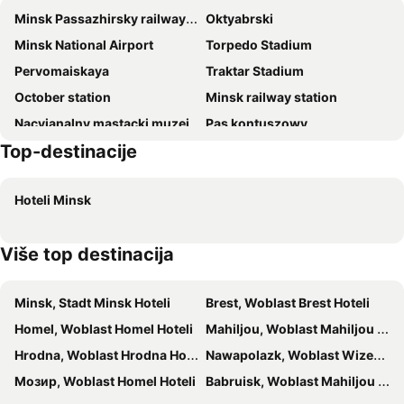
Minsk Passazhirsky railway station
Oktyabrski
M-Hotel
Europe
Minsk National Airport
Torpedo Stadium
40 Let Pobedy Hotel
Hotel Garni
Pervomaiskaya
Traktar Stadium
Victoria Hotel & Business centre Minsk
BonHotel
October station
Minsk railway station
Tourist
Zvezda
Nacyjanalny mastacki muzej
Pas kontuszowy
Green City
Crowne Plaza Minsk
Top-destinacije
Dynama Stadium
Minkskyi Svyato- Duhov kafedralini sobor
Zalkind Hotel Rooms&Kitchen
Planéta
BelEkspo
Lyeninski
Victoria & SPA Minsk
Victoria Hotel Na Zamkovoy Minsk
Hoteli Minsk
Partzyzanski
Više top destinacija
Minsk, Stadt Minsk Hoteli
Brest, Woblast Brest Hoteli
Homel, Woblast Homel Hoteli
Mahiljou, Woblast Mahiljou Hoteli
Hrodna, Woblast Hrodna Hoteli
Nawapolazk, Woblast Wizebsk Hoteli
Мозир, Woblast Homel Hoteli
Babruisk, Woblast Mahiljou Hoteli