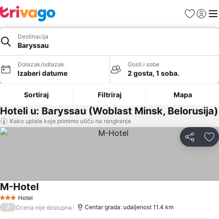
Favoriti
Prijavi
Men
Destinacija
Baryssau
Dolazak/odlazak
Gosti i sobe
Izaberi datume
2 gosta, 1 soba.
Sortiraj
Filtriraj
Mapa
Hoteli u: Baryssau (Woblast Minsk, Belorusija)
Kako uplate koje primimo utiču na rangiranje
Deli
Do
M-Hotel
Hotel
3 Zvezdice
/
Centar grada: udaljenost 11.4 km
Ocena nije dostupna