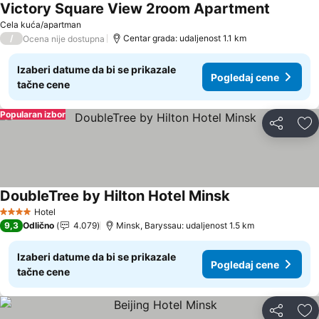
Victory Square View 2room Apartment
Cela kuća/apartman
/
Centar grada: udaljenost 1.1 km
Ocena nije dostupna
Izaberi datume da bi se prikazale
Pogledaj cene
tačne cene
Popularan izbor
Deli
Do
DoubleTree by Hilton Hotel Minsk
Hotel
4 Zvezdice
9,3
Odlično
4.079
Minsk, Baryssau: udaljenost 1.5 km
Izaberi datume da bi se prikazale
Pogledaj cene
tačne cene
Deli
Do