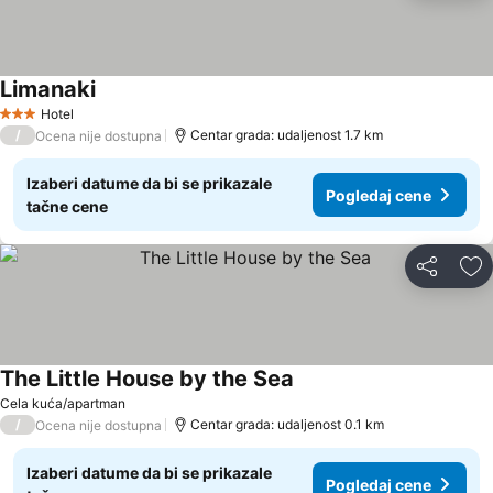
Limanaki
Pogledaj cene
Hotel
3 Zvezdice
/
Centar grada: udaljenost 1.7 km
Ocena nije dostupna
Izaberi datume da bi se prikazale
Pogledaj cene
tačne cene
Deli
Do
The Little House by the Sea
Pogledaj cene
Cela kuća/apartman
/
Centar grada: udaljenost 0.1 km
Ocena nije dostupna
Izaberi datume da bi se prikazale
Pogledaj cene