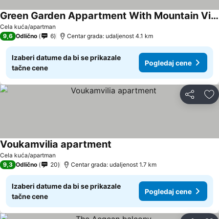
Green Garden Appartment With Mountain View, Vitala
Pogledaj cene
Cela kuća/apartman
9,6
Odlično
6
Centar grada: udaljenost 4.1 km
Izaberi datume da bi se prikazale
Pogledaj cene
tačne cene
Deli
Do
Voukamvilia apartment
Pogledaj cene
Cela kuća/apartman
9,3
Odlično
20
Centar grada: udaljenost 1.7 km
Izaberi datume da bi se prikazale
Pogledaj cene
tačne cene