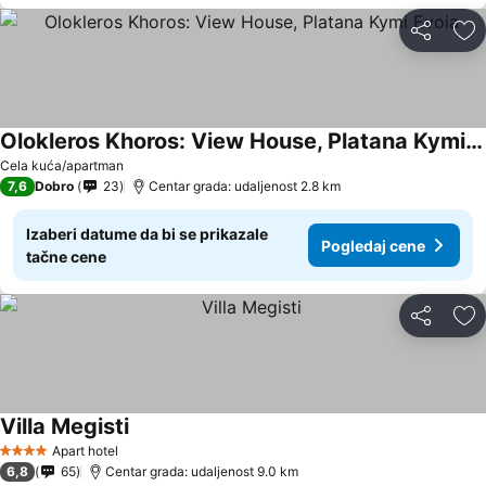
Deli
Do
Olokleros Khoros: View House, Platana Kymi Evoia
Pogledaj cene
Cela kuća/apartman
7,6
Dobro
23
Centar grada: udaljenost 2.8 km
Izaberi datume da bi se prikazale
Pogledaj cene
tačne cene
Deli
Do
Villa Megisti
Pogledaj cene
Apart hotel
4 Zvezdice
6,8
65
Centar grada: udaljenost 9.0 km