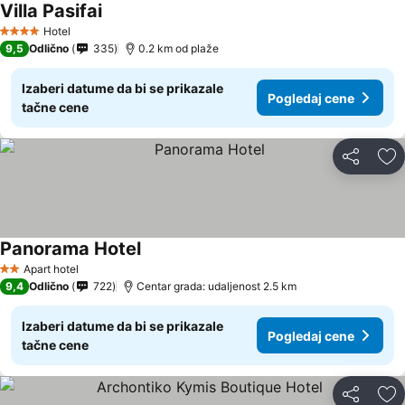
Villa Pasifai
Pogledaj cene
Hotel
4 Zvezdice
9,5
Odlično
335
0.2 km od plaže
Izaberi datume da bi se prikazale
Pogledaj cene
tačne cene
Deli
Do
Panorama Hotel
Pogledaj cene
Apart hotel
2 Zvezdice
9,4
Odlično
722
Centar grada: udaljenost 2.5 km
Izaberi datume da bi se prikazale
Pogledaj cene
tačne cene
Deli
Do