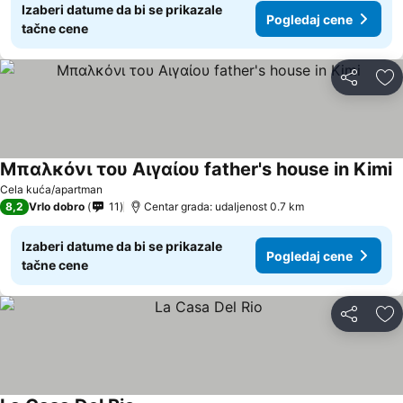
Izaberi datume da bi se prikazale
Pogledaj cene
tačne cene
Deli
Do
Μπαλκόνι του Αιγαίου father's house in Kimi
P
Cela kuća/apartman
8,2
Vrlo dobro
11
Centar grada: udaljenost 0.7 km
Izaberi datume da bi se prikazale
Pogledaj cene
tačne cene
Deli
Do