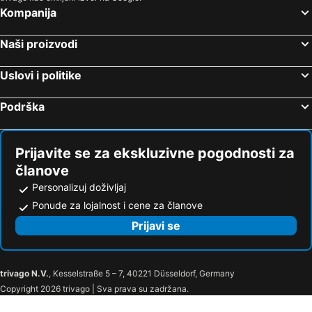
Melisi, Peloponez Hoteli
Solun, Centralna Makedonija Hoteli
Kompanija
Nei Pori, Centralna Makedonija Hoteli
Pefkohori, Centralna Makedonija Hoteli
Naši proizvodi
Nikiti, Centralna Makedonija Hoteli
Neos Marmaras, Centralna Makedonija Hoteli
Hanioti, Centralna Makedonija Hoteli
Stavros, Centralna Makedonija Hoteli
Uslovi i politike
Atina, Atika Hoteli
Potos, Istočna Makedonija i Trakija Hoteli
Podrška
Prijavite se za ekskluzivne pogodnosti za
članove
Personalizuj doživljaj
Ponude za lojalnost i cene za članove
Prijavi se
trivago N.V.
, Kesselstraße 5 – 7, 40221 Düsseldorf, Germany
Copyright 2026 trivago | Sva prava su zadržana.