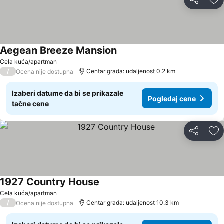
Deli
Do
Aegean Breeze Mansion
Pogledaj cene
Cela kuća/apartman
/
Centar grada: udaljenost 0.2 km
Ocena nije dostupna
Izaberi datume da bi se prikazale
Pogledaj cene
tačne cene
Deli
Do
1927 Country House
Pogledaj cene
Cela kuća/apartman
/
Centar grada: udaljenost 10.3 km
Ocena nije dostupna