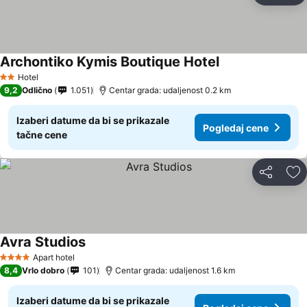
Archontiko Kymis Boutique Hotel
Pogledaj cene
Hotel
2 Zvezdice
9,2
Odlično
1.051
Centar grada: udaljenost 0.2 km
Izaberi datume da bi se prikazale
Pogledaj cene
tačne cene
Deli
Do
Avra Studios
Pogledaj cene
Apart hotel
4 Zvezdice
8,4
Vrlo dobro
101
Centar grada: udaljenost 1.6 km
Izaberi datume da bi se prikazale