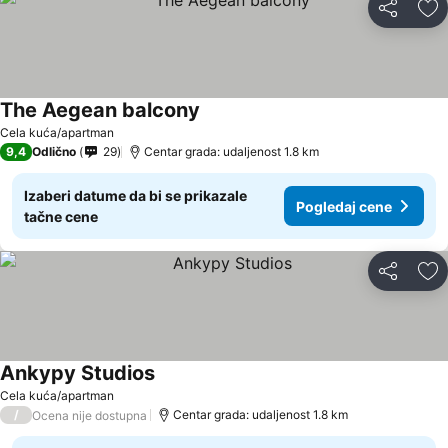
Deli
Do
The Aegean balcony
Pogledaj cene
Cela kuća/apartman
9,4
Odlično
29
Centar grada: udaljenost 1.8 km
Izaberi datume da bi se prikazale
Pogledaj cene
tačne cene
Deli
Do
Ankypy Studios
Pogledaj cene
Cela kuća/apartman
/
Centar grada: udaljenost 1.8 km
Ocena nije dostupna