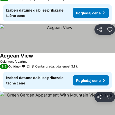
Izaberi datume da bi se prikazale
Pogledaj cene
tačne cene
Deli
Do
Aegean View
Pogledaj cene
Cela kuća/apartman
9,2
Odlično
5
Centar grada: udaljenost 3.1 km
Izaberi datume da bi se prikazale
Pogledaj cene
tačne cene
Deli
Do