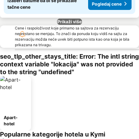
Izaberi datume da bi se prikazale
Pogledaj cene
tačne cene
Prikaži više
Cene i raspoloživost koje primamo sa sajtova za rezervaciju
neprestano se menjaju. To znači da ponuda koju vidiš na sajtu za
rezervaciju možda neće uvek biti potpuno ista kao ona koja je bila
prikazana na trivagu.
seo_tlp_other_stays_title: Error: The intl string
context variable "lokacija" was not provided
to the string "undefined"
Apart-
hotel
Popularne kategorije hotela u Kymi