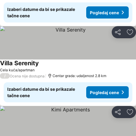
Izaberi datume da bi se prikazale
Pogledaj cene
tačne cene
Deli
Do
Villa Serenity
Pogledaj cene
Cela kuća/apartman
/
Centar grada: udaljenost 2.8 km
Ocena nije dostupna
Izaberi datume da bi se prikazale
Pogledaj cene
tačne cene
Deli
Do