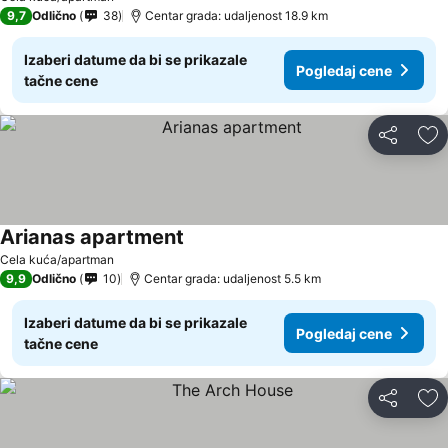
9,7
Odlično
38
Centar grada: udaljenost 18.9 km
Izaberi datume da bi se prikazale
Pogledaj cene
tačne cene
Deli
Do
Arianas apartment
Pogledaj cene
Cela kuća/apartman
9,9
Odlično
10
Centar grada: udaljenost 5.5 km
Izaberi datume da bi se prikazale
Pogledaj cene
tačne cene
Deli
Do