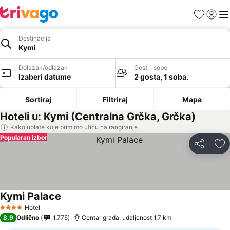
Favoriti
Prijavi
Men
Destinacija
Kymi
Dolazak/odlazak
Gosti i sobe
Izaberi datume
2 gosta, 1 soba.
Sortiraj
Filtriraj
Mapa
Hoteli u: Kymi (Centralna Grčka, Grčka)
Kako uplate koje primimo utiču na rangiranje
Popularan izbor
Deli
Do
Kymi Palace
Pogledaj cene
Hotel
4 Zvezdice
8,9
Odlično
1.775
Centar grada: udaljenost 1.7 km