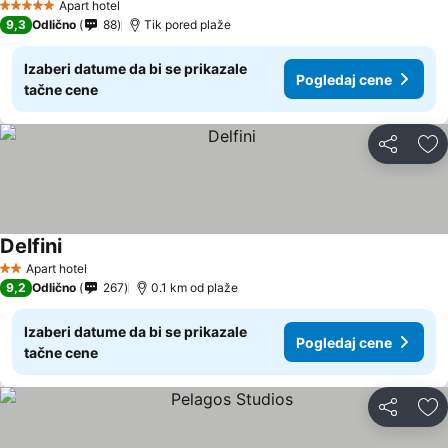
Apart hotel
5 Zvezdice
9,3
Odlično
88
Tik pored plaže
Izaberi datume da bi se prikazale
Pogledaj cene
tačne cene
Deli
Do
Delfini
Pogledaj cene
Apart hotel
2 Zvezdice
9,2
Odlično
267
0.1 km od plaže
Izaberi datume da bi se prikazale
Pogledaj cene
tačne cene
Deli
Do