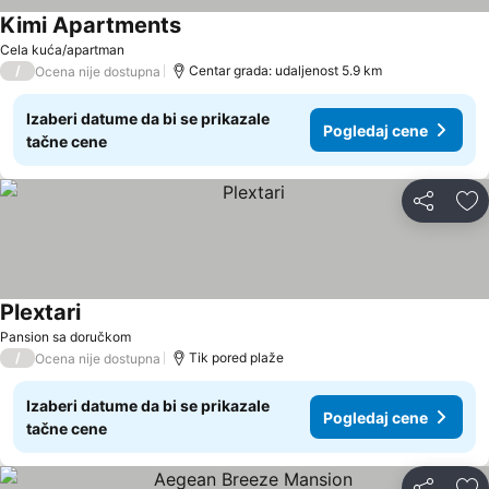
Kimi Apartments
Pogledaj cene
Cela kuća/apartman
/
Centar grada: udaljenost 5.9 km
Ocena nije dostupna
Izaberi datume da bi se prikazale
Pogledaj cene
tačne cene
Deli
Do
Plextari
Pogledaj cene
Pansion sa doručkom
/
Tik pored plaže
Ocena nije dostupna
Izaberi datume da bi se prikazale
Pogledaj cene
tačne cene