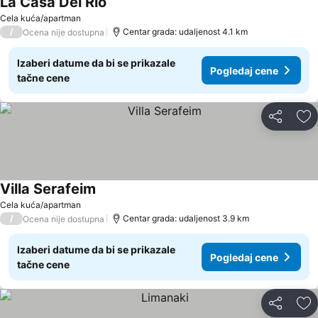
La Casa Del Rio
Pogledaj cene
Cela kuća/apartman
/
Centar grada: udaljenost 4.1 km
Ocena nije dostupna
Izaberi datume da bi se prikazale
Pogledaj cene
tačne cene
Deli
Do
Villa Serafeim
Pogledaj cene
Cela kuća/apartman
/
Centar grada: udaljenost 3.9 km
Ocena nije dostupna
Izaberi datume da bi se prikazale
Pogledaj cene
tačne cene
Deli
Do