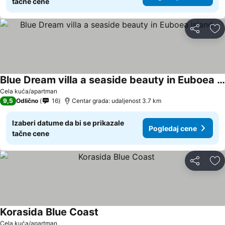
tačne cene
Deli
Do
Blue Dream villa a seaside beauty in Euboea island
Pogledaj cene
Cela kuća/apartman
9,5
Odlično
16
Centar grada: udaljenost 3.7 km
Izaberi datume da bi se prikazale
Pogledaj cene
tačne cene
Deli
Do
Korasida Blue Coast
Pogledaj cene
Cela kuća/apartman