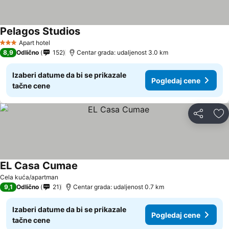
Pelagos Studios
Pogledaj cene
Apart hotel
3 Zvezdice
8,9
Odlično
152
Centar grada: udaljenost 3.0 km
Izaberi datume da bi se prikazale
Pogledaj cene
tačne cene
Deli
Do
EL Casa Cumae
Pogledaj cene
Cela kuća/apartman
9,1
Odlično
21
Centar grada: udaljenost 0.7 km
Izaberi datume da bi se prikazale
Pogledaj cene
tačne cene