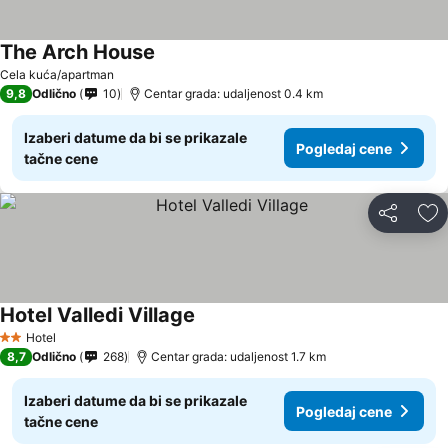
The Arch House
Pogledaj cene
Cela kuća/apartman
9,8
Odlično
10
Centar grada: udaljenost 0.4 km
Izaberi datume da bi se prikazale
Pogledaj cene
tačne cene
Deli
Do
Hotel Valledi Village
Pogledaj cene
Hotel
2 Zvezdice
8,7
Odlično
268
Centar grada: udaljenost 1.7 km
Izaberi datume da bi se prikazale
Pogledaj cene
tačne cene