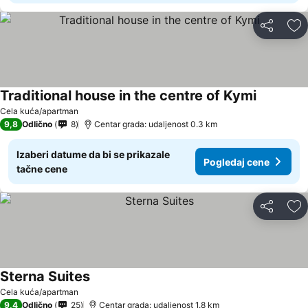
Deli
Do
Traditional house in the centre of Kymi
Pogledaj 
Cela kuća/apartman
9,8
Odlično
8
Centar grada: udaljenost 0.3 km
Izaberi datume da bi se prikazale
Pogledaj cene
tačne cene
Deli
Do
Sterna Suites
Pogledaj cene
Cela kuća/apartman
9,4
Odlično
25
Centar grada: udaljenost 1.8 km