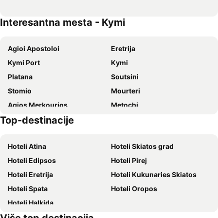
Interesantna mesta - Kymi
Agioi Apostoloi
Eretrija
Kymi Port
Κymi
Platana
Soutsini
Stomio
Mourteri
Agios Merkourios
Metochi
Top-destinacije
Avlonari Tower
Eretria Port
Plaka Dilesiou
The Tower of Kanaris
Hoteli Atina
Hoteli Skiatos grad
Sessi
Cinema
Hoteli Edipsos
Hoteli Pirej
Kalami
Port of Chalkida
Hoteli Eretrija
Hoteli Kukunaries Skiatos
Agioi Apostoloi
Avantis Estate
Hoteli Spata
Hoteli Oropos
Hoteli Halkida