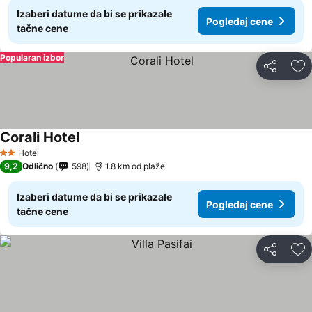
Izaberi datume da bi se prikazale
Pogledaj cene
tačne cene
Popularan izbor
Deli
Do
Corali Hotel
Pogledaj cene
Hotel
2 Zvezdice
9,2
Odlično
598
1.8 km od plaže
Izaberi datume da bi se prikazale
Pogledaj cene
tačne cene
Deli
Do