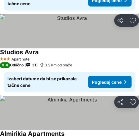
Pogledaj cene
tačne cene
Deli
Do
Studios Avra
Pogledaj cene
Apart hotel
3 Zvezdice
9,4
Odlično
31
0.2 km od plaže
Izaberi datume da bi se prikazale
Pogledaj cene
tačne cene
Deli
Do
Almirikia Apartments
Pogledaj cene