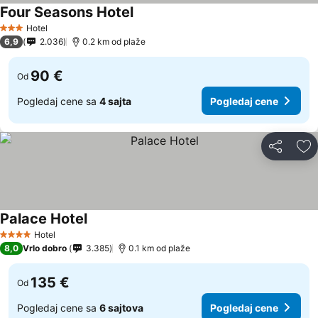
Four Seasons Hotel
Pogledaj cene
Hotel
3 Zvezdice
6,9
2.036
0.2 km od plaže
90 €
Od
Pogledaj cene sa
4 sajta
Pogledaj cene
Deli
Do
Palace Hotel
Pogledaj cene
Hotel
4 Zvezdice
8,0
Vrlo dobro
3.385
0.1 km od plaže
135 €
Od
Pogledaj cene sa
6 sajtova
Pogledaj cene