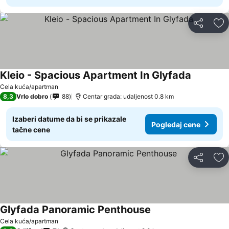
Deli
Do
Kleio - Spacious Apartment In Glyfada
Pogledaj 
Cela kuća/apartman
8,3
Vrlo dobro
88
Centar grada: udaljenost 0.8 km
Izaberi datume da bi se prikazale
Pogledaj cene
tačne cene
Deli
Do
Glyfada Panoramic Penthouse
Pogledaj cene
Cela kuća/apartman