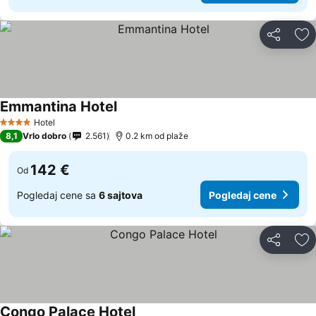
Deli
Do
Emmantina Hotel
Pogledaj cene
Hotel
4 Zvezdice
8,1
Vrlo dobro
2.561
0.2 km od plaže
142 €
Od
Pogledaj cene sa
6 sajtova
Pogledaj cene
Deli
Do
Congo Palace Hotel