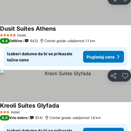
Deli
Do
Dusit Suites Athens
Pogledaj cene
Hotel
5 Zvezdice
9,4
Odlično
642
Centar grada: udaljenost 1.1 km
Izaberi datume da bi se prikazale
Pogledaj cene
tačne cene
Deli
Do
Kreoli Suites Glyfada
Pogledaj cene
Hotel
3 Zvezdice
8,0
Vrlo dobro
814
Centar grada: udaljenost 1.8 km
Izaberi datume da bi se prikazale