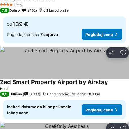
Pogledaj cene
Hotel
4 Zvezdice
7,6
Dobro
2.162
0.1 km od plaže
139 €
Od
Pogledaj cene sa
7 sajtova
Pogledaj cene
Deli
Do
Zed Smart Property Airport by Airstay
Pogledaj
Hotel
8,5
Odlično
3.983
Centar grada: udaljenost 18.0 km
Izaberi datume da bi se prikazale
Pogledaj cene
tačne cene