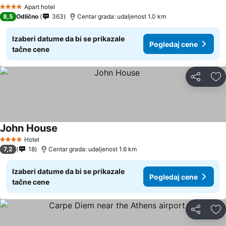
Pogledaj cene
Apart hotel
4 Zvezdice
8,5
Odlično
363
Centar grada: udaljenost 1.0 km
Izaberi datume da bi se prikazale
Pogledaj cene
tačne cene
Deli
Do
John House
Pogledaj cene
Hotel
4 Zvezdice
7,2
18
Centar grada: udaljenost 1.6 km
Izaberi datume da bi se prikazale
Pogledaj cene
tačne cene
Deli
Do