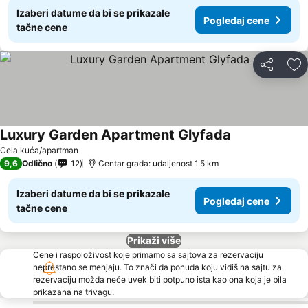
Izaberi datume da bi se prikazale
Pogledaj cene
tačne cene
Deli
Do
Luxury Garden Apartment Glyfada
Pogledaj cene
Cela kuća/apartman
9,6
Odlično
12
Centar grada: udaljenost 1.5 km
Izaberi datume da bi se prikazale
Pogledaj cene
tačne cene
Prikaži više
Cene i raspoloživost koje primamo sa sajtova za rezervaciju
neprestano se menjaju. To znači da ponuda koju vidiš na sajtu za
rezervaciju možda neće uvek biti potpuno ista kao ona koja je bila
prikazana na trivagu.