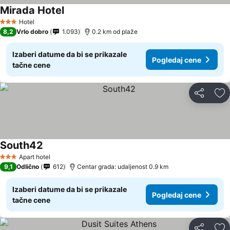
Mirada Hotel
Pogledaj cene
Hotel
3 Zvezdice
8,2
Vrlo dobro
1.093
0.2 km od plaže
Izaberi datume da bi se prikazale
Pogledaj cene
tačne cene
Deli
Do
South42
Pogledaj cene
Apart hotel
3 Zvezdice
9,1
Odlično
612
Centar grada: udaljenost 0.9 km
Izaberi datume da bi se prikazale
Pogledaj cene
tačne cene