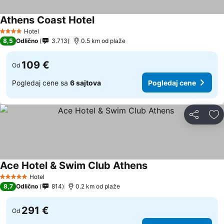
Athens Coast Hotel
Pogledaj cene
Hotel
4 Zvezdice
8,5
Odlično
3.713
0.5 km od plaže
109 €
Od
Pogledaj cene sa
6 sajtova
Pogledaj cene
Deli
Do
Ace Hotel & Swim Club Athens
Pogledaj cene
Hotel
5 Zvezdice
8,7
Odlično
814
0.2 km od plaže
291 €
Od