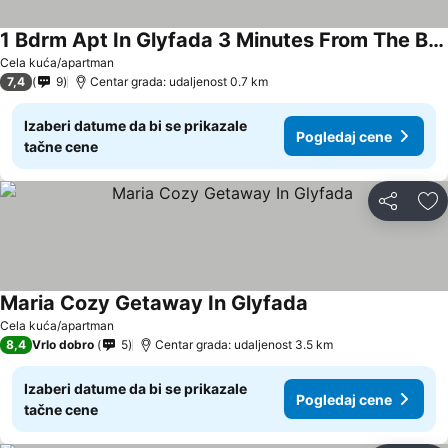
1 Bdrm Apt In Glyfada 3 Minutes From The Beach
Pogledaj cene
Cela kuća/apartman
7,4
9
Centar grada: udaljenost 0.7 km
Izaberi datume da bi se prikazale
Pogledaj cene
tačne cene
Deli
Do
Maria Cozy Getaway In Glyfada
Pogledaj cene
Cela kuća/apartman
8,4
Vrlo dobro
5
Centar grada: udaljenost 3.5 km
Izaberi datume da bi se prikazale
Pogledaj cene
tačne cene