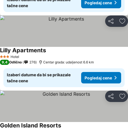
Pogledaj cene
tačne cene
Deli
Do
Lilly Apartments
Pogledaj cene
Hotel
3 Zvezdice
9,4
Odlično
276
Centar grada: udaljenost 6.6 km
Izaberi datume da bi se prikazale
Pogledaj cene
tačne cene
Deli
Do
Golden Island Resorts