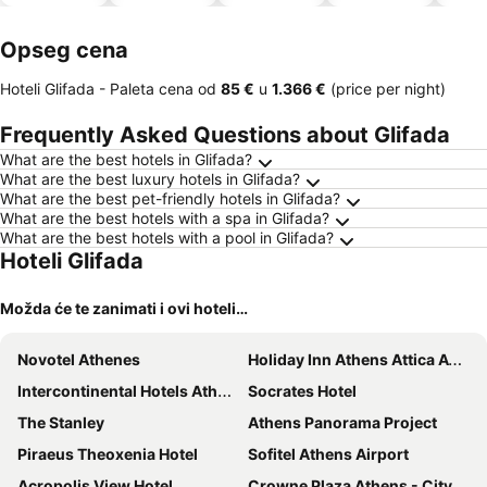
dozvoljeni
kućni
Opseg cena
ljubimci
Hoteli Glifada -
Paleta cena
od
‎85 €
u
‎1.366 €
(price per night)
Frequently Asked Questions about Glifada
What are the best hotels in Glifada?
What are the best luxury hotels in Glifada?
What are the best pet-friendly hotels in Glifada?
What are the best hotels with a spa in Glifada?
What are the best hotels with a pool in Glifada?
Hoteli Glifada
Možda će te zanimati i ovi hoteli…
Novotel Athenes
Holiday Inn Athens Attica Av. Airport West by IHG
Intercontinental Hotels Athenaeum Athens By Ihg
Socrates Hotel
The Stanley
Athens Panorama Project
Piraeus Theoxenia Hotel
Sofitel Athens Airport
Acropolis View Hotel
Crowne Plaza Athens - City Centre By Ihg