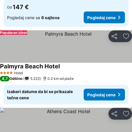
147 €
Od
Pogledaj cene sa
6 sajtova
Pogledaj cene
Popularan izbor
Deli
Do
Palmyra Beach Hotel
Pogledaj cene
Hotel
4 Zvezdice
8,7
Odlično
5.222
0.2 km od plaže
Izaberi datume da bi se prikazale
Pogledaj cene
tačne cene
Deli
Do