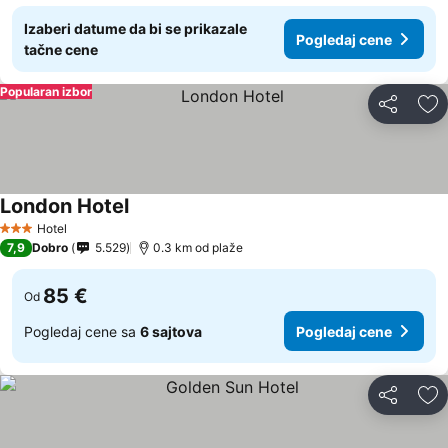
Izaberi datume da bi se prikazale
Pogledaj cene
tačne cene
Popularan izbor
Deli
Do
London Hotel
Pogledaj cene
Hotel
3 Zvezdice
7,9
Dobro
5.529
0.3 km od plaže
85 €
Od
Pogledaj cene sa
6 sajtova
Pogledaj cene
Deli
Do