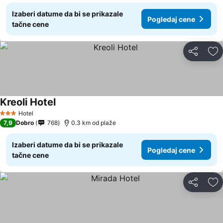
Izaberi datume da bi se prikazale
Pogledaj cene
tačne cene
Deli
Do
Kreoli Hotel
Pogledaj cene
Hotel
3 Zvezdice
7,9
Dobro
768
0.3 km od plaže
Izaberi datume da bi se prikazale
Pogledaj cene
tačne cene
Deli
Do