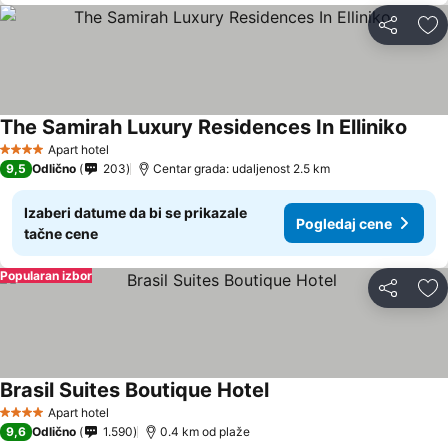
Deli
Do
The Samirah Luxury Residences In Elliniko
Pogle
Apart hotel
4 Zvezdice
9,5
Odlično
203
Centar grada: udaljenost 2.5 km
Izaberi datume da bi se prikazale
Pogledaj cene
tačne cene
Popularan izbor
Deli
Do
Brasil Suites Boutique Hotel
Pogledaj cene
Apart hotel
4 Zvezdice
9,6
Odlično
1.590
0.4 km od plaže