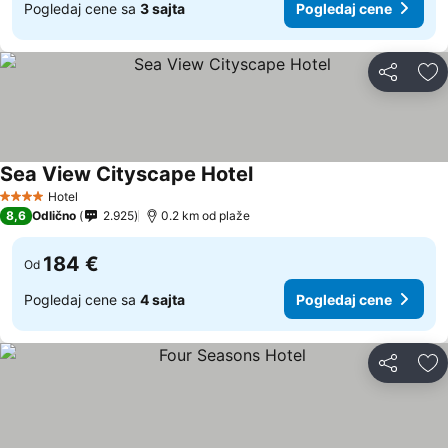
Pogledaj cene sa
3 sajta
Pogledaj cene
Deli
Do
Sea View Cityscape Hotel
Pogledaj cene
Hotel
4 Zvezdice
8,6
Odlično
2.925
0.2 km od plaže
184 €
Od
Pogledaj cene sa
4 sajta
Pogledaj cene
Deli
Do