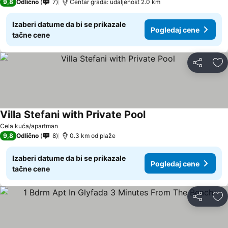
9,8
Odlično
7
Centar grada: udaljenost 2.0 km
Izaberi datume da bi se prikazale
Pogledaj cene
tačne cene
Deli
Do
Villa Stefani with Private Pool
Pogledaj cene
Cela kuća/apartman
9,8
Odlično
8
0.3 km od plaže
Izaberi datume da bi se prikazale
Pogledaj cene
tačne cene
Deli
Do