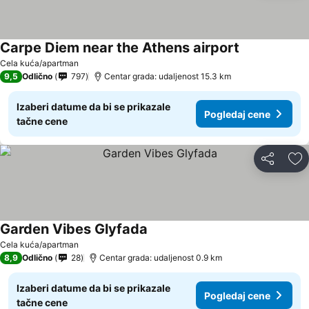
Carpe Diem near the Athens airport
Pogledaj cen
Cela kuća/apartman
9,5
Odlično
797
Centar grada: udaljenost 15.3 km
Izaberi datume da bi se prikazale
Pogledaj cene
tačne cene
Deli
Do
Garden Vibes Glyfada
Pogledaj cene
Cela kuća/apartman
8,9
Odlično
28
Centar grada: udaljenost 0.9 km
Izaberi datume da bi se prikazale
Pogledaj cene
tačne cene