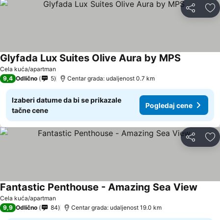
Deli
Do
Glyfada Lux Suites Olive Aura by MPS
Pogledaj 
Cela kuća/apartman
9,4
Odlično
5
Centar grada: udaljenost 0.7 km
Izaberi datume da bi se prikazale
Pogledaj cene
tačne cene
Deli
Do
Fantastic Penthouse - Amazing Sea View
Pogle
Cela kuća/apartman
9,9
Odlično
84
Centar grada: udaljenost 19.0 km