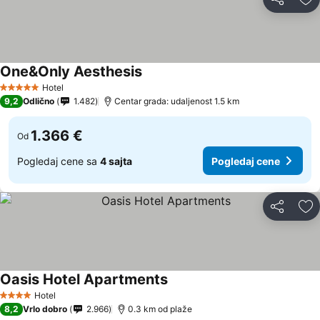
Deli
Do
One&Only Aesthesis
Pogledaj cene
Hotel
5 Zvezdice
9,2
Odlično
1.482
Centar grada: udaljenost 1.5 km
1.366 €
Od
Pogledaj cene sa
4 sajta
Pogledaj cene
Deli
Do
Oasis Hotel Apartments
Pogledaj cene
Hotel
4 Zvezdice
8,2
Vrlo dobro
2.966
0.3 km od plaže