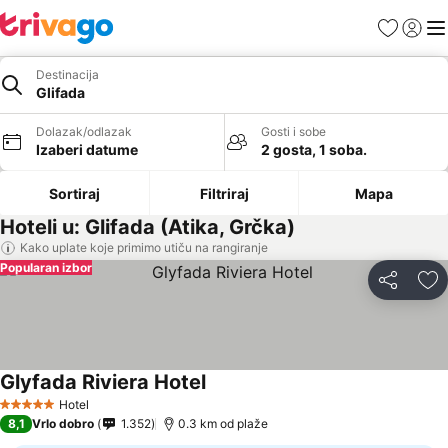
Favoriti
Prijavi
Men
Destinacija
Glifada
Dolazak/odlazak
Gosti i sobe
Izaberi datume
2 gosta, 1 soba.
Sortiraj
Filtriraj
Mapa
Hoteli u: Glifada (Atika, Grčka)
Kako uplate koje primimo utiču na rangiranje
Popularan izbor
Deli
Do
Glyfada Riviera Hotel
Pogledaj cene
Hotel
5 Zvezdice
8,1
Vrlo dobro
1.352
0.3 km od plaže