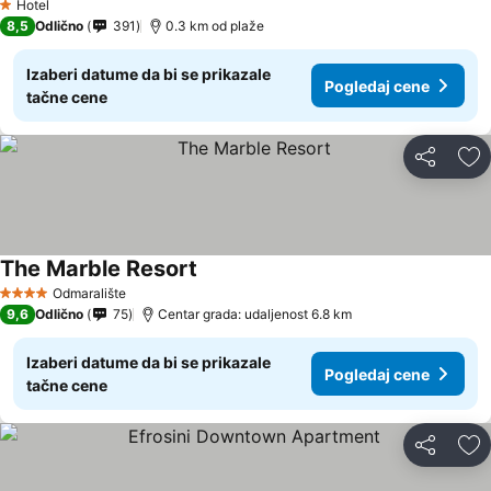
Hotel
1 Zvezdice
8,5
Odlično
391
0.3 km od plaže
Izaberi datume da bi se prikazale
Pogledaj cene
tačne cene
Deli
Do
The Marble Resort
Odmaralište
4 Zvezdice
9,6
Odlično
75
Centar grada: udaljenost 6.8 km
Izaberi datume da bi se prikazale
Pogledaj cene
tačne cene
Deli
Do