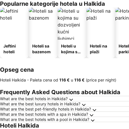
Popularne kategorije hotela u Halkida
Jeftini
Hoteli sa
Hoteli u
Hoteli na
Hotel
hoteli
bazenom
kojima su
plaži
park
dozvoljeni
kućni
Opseg cena
ljubimci
Hoteli Halkida -
Paleta cena
od
‎116 €
u
‎116 €
(price per night)
Frequently Asked Questions about Halkida
What are the best hotels in Halkida?
What are the best luxury hotels in Halkida?
What are the best pet-friendly hotels in Halkida?
What are the best hotels with a spa in Halkida?
What are the best hotels with a pool in Halkida?
Hoteli Halkida