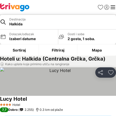
Favoriti
Prijavi
Men
Destinacija
Halkida
Dolazak/odlazak
Gosti i sobe
Izaberi datume
2 gosta, 1 soba.
Sortiraj
Filtriraj
Mapa
Hoteli u: Halkida (Centralna Grčka, Grčka)
Kako uplate koje primimo utiču na rangiranje
Deli
Do
Lucy Hotel
Hotel
4 Zvezdice
7,7
Dobro
2.255
0.3 km od plaže