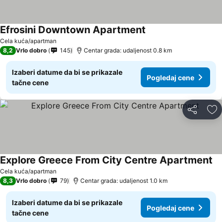
Efrosini Downtown Apartment
Cela kuća/apartman
8,2
Vrlo dobro
145
Centar grada: udaljenost 0.8 km
Izaberi datume da bi se prikazale
Pogledaj cene
tačne cene
Deli
Do
Explore Greece From City Centre Apartment
Cela kuća/apartman
8,3
Vrlo dobro
79
Centar grada: udaljenost 1.0 km
Izaberi datume da bi se prikazale
Pogledaj cene
tačne cene