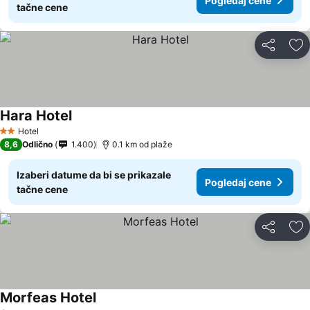
Pogledaj cene
tačne cene
Deli
Do
Hara Hotel
Hotel
2 Zvezdice
8,6
Odlično
1.400
0.1 km od plaže
Izaberi datume da bi se prikazale
Pogledaj cene
tačne cene
Deli
Do
Morfeas Hotel