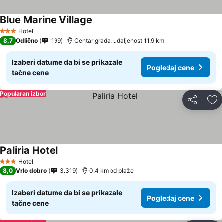
Blue Marine Village
Hotel
3 Zvezdice
8,7
Odlično
199
Centar grada: udaljenost 11.9 km
Izaberi datume da bi se prikazale
Pogledaj cene
tačne cene
Popularan izbor
Deli
Do
Paliria Hotel
Hotel
3 Zvezdice
8,0
Vrlo dobro
3.319
0.4 km od plaže
Izaberi datume da bi se prikazale
Pogledaj cene
tačne cene