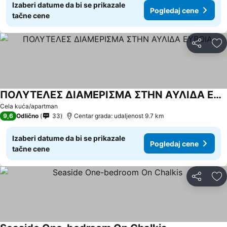
Izaberi datume da bi se prikazale
Pogledaj cene
tačne cene
Deli
Do
ΠΟΛΥΤΕΛΕΣ ΔΙΑΜΕΡΙΣΜΑ ΣΤΗΝ ΑΥΛΙΔΑ ΕΥΒΟΙΑ
Cela kuća/apartman
9,6
Odlično
33
Centar grada: udaljenost 9.7 km
Izaberi datume da bi se prikazale
Pogledaj cene
tačne cene
Deli
Do