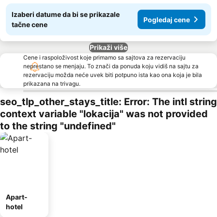
Izaberi datume da bi se prikazale
Pogledaj cene
tačne cene
Prikaži više
Cene i raspoloživost koje primamo sa sajtova za rezervaciju
neprestano se menjaju. To znači da ponuda koju vidiš na sajtu za
rezervaciju možda neće uvek biti potpuno ista kao ona koja je bila
prikazana na trivagu.
seo_tlp_other_stays_title: Error: The intl string
context variable "lokacija" was not provided
to the string "undefined"
Apart-
hotel