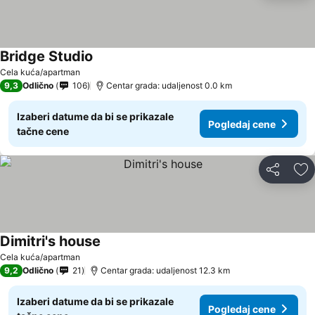
Bridge Studio
Cela kuća/apartman
9,3
Odlično
106
Centar grada: udaljenost 0.0 km
Izaberi datume da bi se prikazale
Pogledaj cene
tačne cene
Deli
Do
Dimitri's house
Cela kuća/apartman
9,2
Odlično
21
Centar grada: udaljenost 12.3 km
Izaberi datume da bi se prikazale
Pogledaj cene