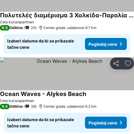
Πολυτελές διαμέρισμα 3 Χαλκίδα-Παραλία Αυλίδος
Cela kuća/apartman
9,5
Odlično
24
Centar grada: udaljenost 9.7 km
Izaberi datume da bi se prikazale
Pogledaj cene
tačne cene
Deli
Do
Ocean Waves - Alykes Beach
Cela kuća/apartman
9,5
Odlično
38
Centar grada: udaljenost 6.2 km
Izaberi datume da bi se prikazale
Pogledaj cene
tačne cene