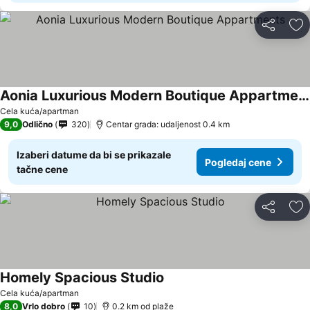
Deli
Do
Aonia Luxurious Modern Boutique Appartments
Cela kuća/apartman
9,0
Odlično
320
Centar grada: udaljenost 0.4 km
Izaberi datume da bi se prikazale
Pogledaj cene
tačne cene
Deli
Do
Homely Spacious Studio
Cela kuća/apartman
8,0
Vrlo dobro
10
0.2 km od plaže