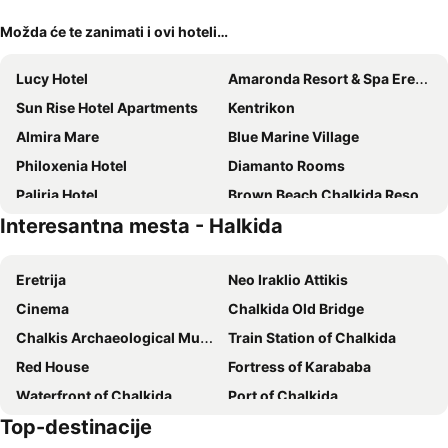
Možda će te zanimati i ovi hoteli…
Lucy Hotel
Amaronda Resort & Spa Eretria
Sun Rise Hotel Apartments
Kentrikon
Almira Mare
Blue Marine Village
Philoxenia Hotel
Diamanto Rooms
Paliria Hotel
Brown Beach Chalkida Resort, a member of Brown Hotels
Interesantna mesta - Halkida
Anthidon Estate
Hotel Saint Minas Beach
Hotel Lefkadi
Eretrija
Neo Iraklio Attikis
Cinema
Chalkida Old Bridge
Chalkis Archaeological Museum
Train Station of Chalkida
Red House
Fortress of Karababa
Waterfront of Chalkida
Port of Chalkida
Top-destinacije
Kourenti Beach
Thea Dilaveri