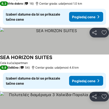
8,3
Vrlo dobro
16
Centar grada: udaljenost 1.0 km
Izaberi datume da bi se prikazale
Pogledaj cene
tačne cene
Deli
Do
SEA HORIZON SUITES
Cela kuća/apartman
9,8
Odlično
54
Centar grada: udaljenost 4.6 km
Izaberi datume da bi se prikazale
Pogledaj cene
tačne cene
Deli
Do