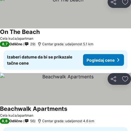
Deli
Do
On The Beach
Cela kuća/apartman
8,7
Odlično
29
Centar grada: udaljenost 5.1 km
Izaberi datume da bi se prikazale
Pogledaj cene
tačne cene
Deli
Do
Beachwalk Apartments
Cela kuća/apartman
8,8
Odlično
56
Centar grada: udaljenost 4.6 km