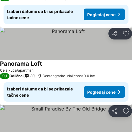
Izaberi datume da bi se prikazale
Pogledaj cene
tačne cene
Deli
Do
Panorama Loft
Cela kuća/apartman
9,1
Odlično
89
Centar grada: udaljenost 0.0 km
Izaberi datume da bi se prikazale
Pogledaj cene
tačne cene
Deli
Do