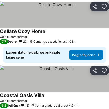
Deli
Do
Cellate Cozy Home
Cela kuća/apartman
7,7
Dobro
23
Centar grada: udaljenost 1.0 km
Izaberi datume da bi se prikazale
Pogledaj cene
tačne cene
Deli
Do
Coastal Oasis Villa
Cela kuća/apartman
9,2
Odlično
12
Centar grada: udaljenost 4.9 km