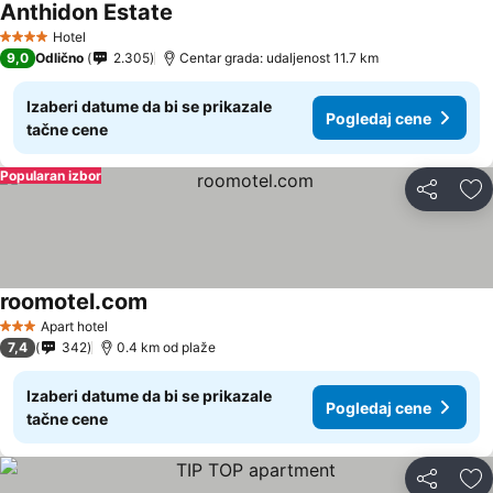
Anthidon Estate
Hotel
4 Zvezdice
9,0
Odlično
2.305
Centar grada: udaljenost 11.7 km
Izaberi datume da bi se prikazale
Pogledaj cene
tačne cene
Popularan izbor
Deli
Do
roomotel.com
Apart hotel
3 Zvezdice
7,4
342
0.4 km od plaže
Izaberi datume da bi se prikazale
Pogledaj cene
tačne cene
Deli
Do