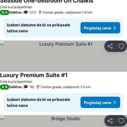
Seaside One-bedroom On Chalkis
Cela kuća/apartman
9,3
Odlično
127
Centar grada: udaljenost 1.9 km
Izaberi datume da bi se prikazale
Pogledaj cene
tačne cene
Deli
Do
Luxury Premium Suite #1
Cela kuća/apartman
9,6
Odlično
18
Centar grada: udaljenost 1.0 km
Izaberi datume da bi se prikazale
Pogledaj cene
tačne cene
Deli
Do