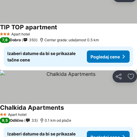
TIP TOP apartment
Apart hotel
3 Zvezdice
7,8
Dobro
350
Centar grada: udaljenost 0.5 km
Izaberi datume da bi se prikazale
Pogledaj cene
tačne cene
Deli
Do
Chalkida Apartments
Apart hotel
2 Zvezdice
9,5
Odlično
33
0.1 km od plaže
Izaberi datume da bi se prikazale