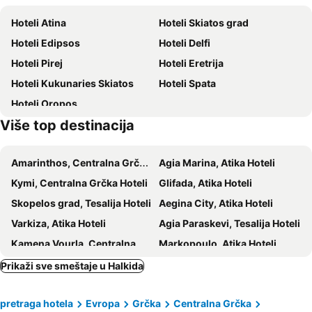
Chiliadou
Forest of Agia Triada
Hoteli Atina
Hoteli Skiatos grad
Island of Dreams
Malakonta
Hoteli Edipsos
Hoteli Delfi
The Tower of Kanaris
Panagia of Hiliadou
Hoteli Pirej
Hoteli Eretrija
Hoteli Kukunaries Skiatos
Hoteli Spata
Hoteli Oropos
Više top destinacija
Amarinthos, Centralna Grčka Hoteli
Agia Marina, Atika Hoteli
Kymi, Centralna Grčka Hoteli
Glifada, Atika Hoteli
Skopelos grad, Tesalija Hoteli
Aegina City, Atika Hoteli
Varkiza, Atika Hoteli
Agia Paraskevi, Tesalija Hoteli
Kamena Vourla, Centralna Grčka Hoteli
Markopoulo, Atika Hoteli
Marmari, Centralna Grčka Hoteli
Nea Makri, Atika Hoteli
Prikaži sve smeštaje u Halkida
Milina, Tesalija Hoteli
Acharnes, Atika Hoteli
pretraga hotela
Evropa
Grčka
Centralna Grčka
Troulos, Tesalija Hoteli
Ksilokastron, Peloponez Hoteli