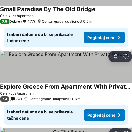
Small Paradise By The Old Bridge
Cela kuća/apartman
7,5
Dobro
177
Centar grada: udaljenost 0.2 km
Izaberi datume da bi se prikazale
Pogledaj cene
tačne cene
Deli
Do
Explore Greece From Apartment With Private Garden
Cela kuća/apartman
7,4
87
Centar grada: udaljenost 1.0 km
Izaberi datume da bi se prikazale
Pogledaj cene
tačne cene