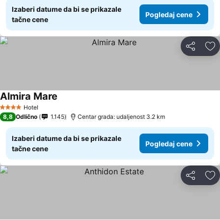
Izaberi datume da bi se prikazale
Pogledaj cene
tačne cene
Deli
Do
Almira Mare
Hotel
4 Zvezdice
8,8
Odlično
1.145
Centar grada: udaljenost 3.2 km
Izaberi datume da bi se prikazale
Pogledaj cene
tačne cene
Deli
Do