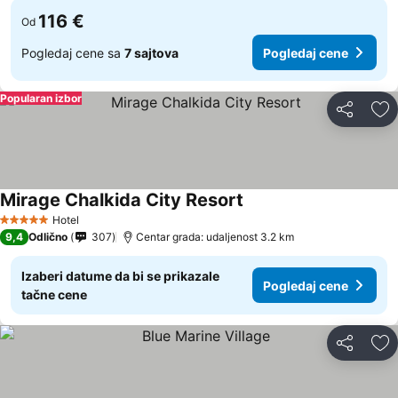
116 €
Od
Pogledaj cene sa
7 sajtova
Pogledaj cene
Popularan izbor
Deli
Do
Mirage Chalkida City Resort
Hotel
5 Zvezdice
9,4
Odlično
307
Centar grada: udaljenost 3.2 km
Izaberi datume da bi se prikazale
Pogledaj cene
tačne cene
Deli
Do