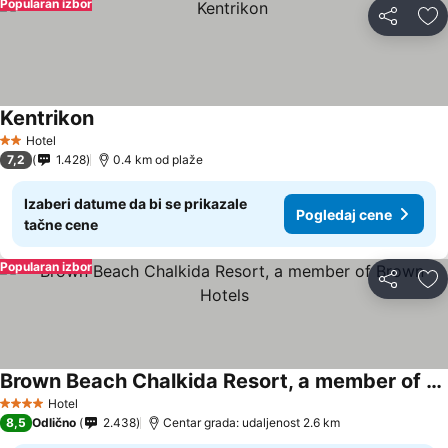
Popularan izbor
Deli
Do
Kentrikon
Hotel
2 Zvezdice
7,2
1.428
0.4 km od plaže
Izaberi datume da bi se prikazale
Pogledaj cene
tačne cene
Popularan izbor
Deli
Do
Brown Beach Chalkida Resort, a member of Brown Hotels
Hotel
4 Zvezdice
8,5
Odlično
2.438
Centar grada: udaljenost 2.6 km