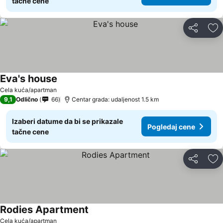
tačne cene
Deli
Do
Eva's house
Cela kuća/apartman
9,1
Odlično
66
Centar grada: udaljenost 1.5 km
Izaberi datume da bi se prikazale
Pogledaj cene
tačne cene
Deli
Do
Rodies Apartment
Cela kuća/apartman