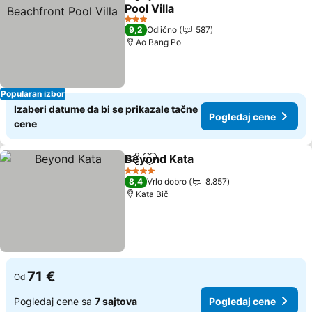
Deli
Dodati u favorite
Pool Villa
Pogledaj cene
3 Zvezdice
9,2
Odlično
587
Ao Bang Po
Popularan izbor
Izaberi datume da bi se prikazale tačne
Pogledaj cene
cene
Beyond Kata
Deli
Dodati u favorite
Pogledaj cen
4 Zvezdice
8,4
Vrlo dobro
8.857
Kata Bič
71 €
Od
Pogledaj cene sa
7 sajtova
Pogledaj cene