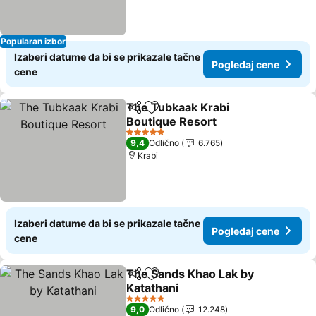
Popularan izbor
Izaberi datume da bi se prikazale tačne
Pogledaj cene
cene
The Tubkaak Krabi
Deli
Dodati u favorite
Boutique Resort
Pogledaj cene
5 Zvezdice
9,4
Odlično
6.765
Krabi
Izaberi datume da bi se prikazale tačne
Pogledaj cene
cene
The Sands Khao Lak by
Deli
Dodati u favorite
Katathani
Pogledaj cene
5 Zvezdice
9,0
Odlično
12.248