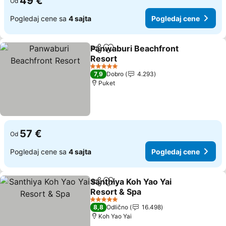
49 €
Od
Pogledaj cene sa
4 sajta
Pogledaj cene
Panwaburi Beachfront
Deli
Dodati u favorite
Resort
Pogledaj cene
5 Zvezdice
7,9
Dobro
4.293
Puket
57 €
Od
Pogledaj cene sa
4 sajta
Pogledaj cene
Santhiya Koh Yao Yai
Deli
Dodati u favorite
Resort & Spa
Pogledaj cene
5 Zvezdice
8,8
Odlično
16.498
Koh Yao Yai