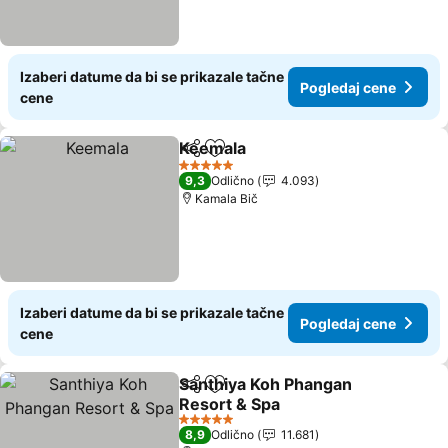
Izaberi datume da bi se prikazale tačne
Pogledaj cene
cene
Keemala
Deli
Dodati u favorite
Pogledaj cene
5 Zvezdice
9,3
Odlično
4.093
Kamala Bič
Izaberi datume da bi se prikazale tačne
Pogledaj cene
cene
Santhiya Koh Phangan
Deli
Dodati u favorite
Resort & Spa
Pogledaj cene
5 Zvezdice
8,9
Odlično
11.681