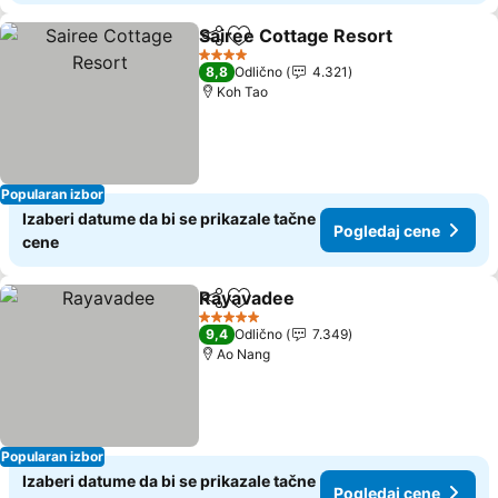
Sairee Cottage Resort
Deli
Dodati u favorite
Pog
4 Zvezdice
8,8
Odlično
4.321
Koh Tao
Popularan izbor
Izaberi datume da bi se prikazale tačne
Pogledaj cene
cene
Rayavadee
Deli
Dodati u favorite
Pogledaj cene
5 Zvezdice
9,4
Odlično
7.349
Ao Nang
Popularan izbor
Izaberi datume da bi se prikazale tačne
Pogledaj cene