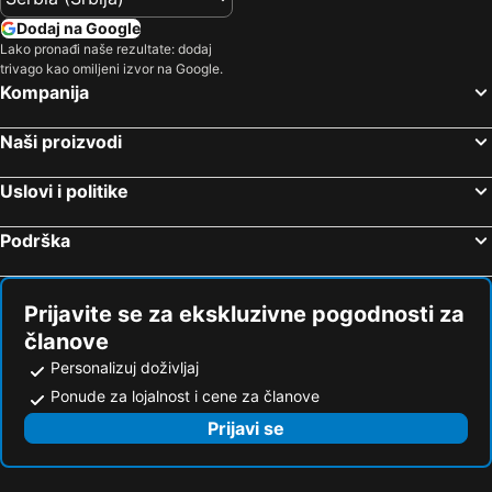
Hoteli Mai Khao Bič
Hoteli Surat Thani
Dodaj na Google
Hoteli Pilai Beach
Hoteli Chalong Bay
Lako pronađi naše rezultate: dodaj
trivago kao omiljeni izvor na Google.
Hoteli Hat Yai
Hoteli Nai Harn Bič
Kompanija
Hoteli Kata Noi Beach
Hoteli Ban Tai
Hoteli Choeng Mon Beach
Hoteli Khao Sok
Naši proizvodi
Hoteli Ao Bang Po
Hoteli Lipa Noi
Uslovi i politike
Hoteli Nai Thon Beach
Hoteli Koh Kradan
Hoteli Laem Set Beach
Hoteli Pansea Beach
Podrška
Hoteli Čampton
Hoteli Thong Sala
Hoteli Nathon
Hoteli Ban Thong Nai Pan
Prijavite se za ekskluzivne pogodnosti za
članove
Personalizuj doživljaj
Ponude za lojalnost i cene za članove
Prijavi se