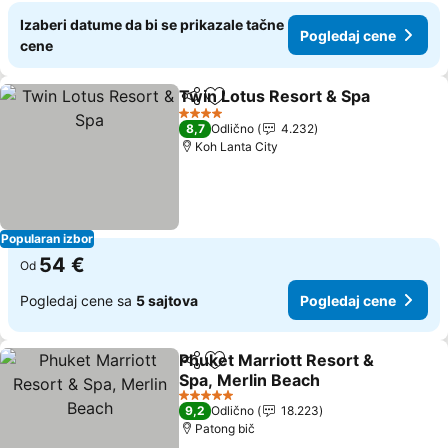
Izaberi datume da bi se prikazale tačne
Pogledaj cene
cene
Twin Lotus Resort & Spa
Deli
Dodati u favorite
P
4 Zvezdice
8,7
Odlično
4.232
Koh Lanta City
Popularan izbor
54 €
Od
Pogledaj cene sa
5 sajtova
Pogledaj cene
Phuket Marriott Resort &
Deli
Dodati u favorite
Spa, Merlin Beach
Pogledaj cene
5 Zvezdice
9,2
Odlično
18.223
Patong bič