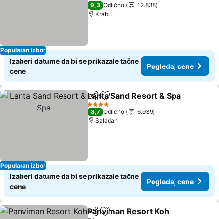
Pogledaj cene
5 Zvezdice
9,3
Odlično
12.838
Krabi
Popularan izbor
Izaberi datume da bi se prikazale tačne
Pogledaj cene
cene
Lanta Sand Resort & Spa
Deli
Dodati u favorite
P
4 Zvezdice
8,7
Odlično
6.939
Saladan
Popularan izbor
Izaberi datume da bi se prikazale tačne
Pogledaj cene
cene
Panviman Resort Koh
Deli
Dodati u favorite