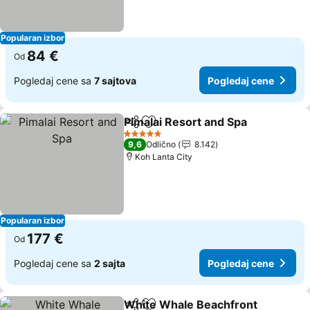
Popularan izbor
84 €
Od
Pogledaj cene sa
7 sajtova
Pogledaj cene
Pimalai Resort and Spa
Deli
Dodati u favorite
Pog
5 Zvezdice
9,6
Odlično
8.142
Koh Lanta City
Popularan izbor
177 €
Od
Pogledaj cene sa
2 sajta
Pogledaj cene
White Whale Beachfront