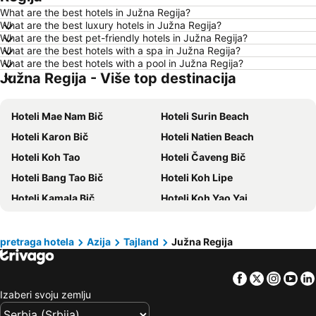
What are the best hotels in Južna Regija?
Hoteli Ohrid
Hoteli Ljoret de Mar
What are the best luxury hotels in Južna Regija?
What are the best pet-friendly hotels in Južna Regija?
Hoteli Atina
Hoteli Solun
What are the best hotels with a spa in Južna Regija?
Hoteli Nica
Hoteli Halkidiki
What are the best hotels with a pool in Južna Regija?
Južna Regija - Više top destinacija
Hoteli Sitonia
Hoteli Srbija
Hoteli Malta
Hoteli Santorini
Hoteli Mae Nam Bič
Hoteli Surin Beach
Hoteli Kipar
Hoteli Ostrvo Zakintos
Hoteli Karon Bič
Hoteli Natien Beach
Hoteli Krf
Hoteli Hrvatska Istra
Hoteli Koh Tao
Hoteli Čaveng Bič
Hoteli Italija
Hoteli Lefkada
Hoteli Bang Tao Bič
Hoteli Koh Lipe
Hoteli Španija
Hoteli Centralna Makedonija
Hoteli Kamala Bič
Hoteli Koh Yao Yai
Hoteli Čios
Hoteli Jezero Garda
Hoteli Saladan
Hoteli Kao Lak
Hoteli Turska
Hoteli Tesalija
Hoteli Bo Phut Bič
Hoteli Klong Muang
pretraga hotela
Azija
Tajland
Južna Regija
Hoteli Zadarska županija
Hoteli Ostrvo Paxos
Hoteli Ao Railay Beach
Hoteli Cape Panwa
Facebook
Twitter
Insta
Yo
Hoteli Phang Nga
Hoteli Nai Jang Bič
Izaberi svoju zemlju
Hoteli Ravai Bič
Hoteli Taling Ngam Beach