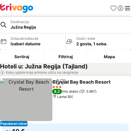
Favoriti
Prijavi
Men
Destinacija
Južna Regija
Dolazak/odlazak
Gosti i sobe
Izaberi datume
2 gosta, 1 soba.
Sortiraj
Filtriraj
Mapa
Hoteli u: Južna Regija (Tajland)
Kako uplate koje primimo utiču na rangiranje
Crystal Bay Beach Resort
Deli
Dodati u favorite
3 Zvezdice
8,2
Vrlo dobro
5.967
Lamai Bič
Popularan izbor