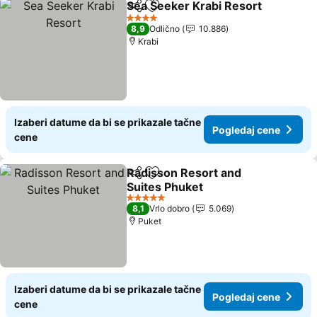
Sea Seeker Krabi Resort
Deli
Dodati u favorite
P
4 Zvezdice
8,9
Odlično
10.886
Krabi
Izaberi datume da bi se prikazale tačne
Pogledaj cene
cene
Radisson Resort and
Deli
Dodati u favorite
Suites Phuket
Pogledaj cene
5 Zvezdice
8,1
Vrlo dobro
5.069
Puket
Izaberi datume da bi se prikazale tačne
Pogledaj cene
cene