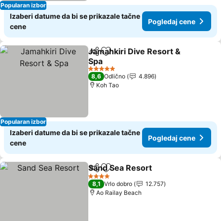
Popularan izbor
Izaberi datume da bi se prikazale tačne
Pogledaj cene
cene
Jamahkiri Dive Resort &
Deli
Dodati u favorite
Spa
Pogledaj cene
5 Zvezdice
8,6
Odlično
4.896
Koh Tao
Popularan izbor
Izaberi datume da bi se prikazale tačne
Pogledaj cene
cene
Sand Sea Resort
Deli
Dodati u favorite
Pogledaj 
4 Zvezdice
8,1
Vrlo dobro
12.757
Ao Railay Beach