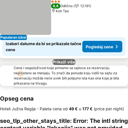
3 Zvezdice
8,6
Odlično
12.161
Koh Tao
Popularan izbor
Izaberi datume da bi se prikazale tačne
Pogledaj cene
cene
Prikaži više
Cene i raspoloživost koje primamo sa sajtova za rezervaciju
neprestano se menjaju. To znači da ponuda koju vidiš na sajtu za
rezervaciju možda neće uvek biti potpuno ista kao ona koja je bila
prikazana na trivagu.
Opseg cena
Hoteli Južna Regija -
Paleta cena
od
‎49 €
u
‎177 €
(price per night)
seo_tlp_other_stays_title: Error: The intl string