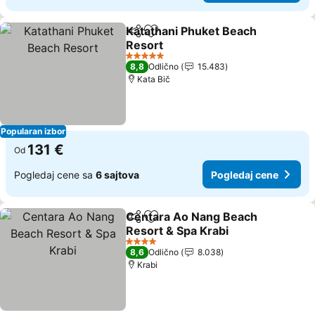
Katathani Phuket Beach
Deli
Dodati u favorite
Resort
Pogledaj cene
5 Zvezdice
8,8
Odlično
15.483
Kata Bič
Popularan izbor
131 €
Od
Pogledaj cene sa
6 sajtova
Pogledaj cene
Centara Ao Nang Beach
Deli
Dodati u favorite
Resort & Spa Krabi
Pogledaj cene
4 Zvezdice
8,6
Odlično
8.038
Krabi