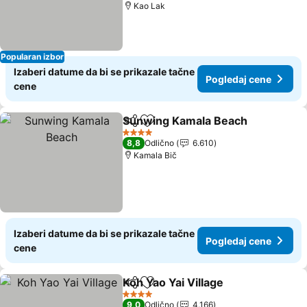
Kao Lak
Popularan izbor
Izaberi datume da bi se prikazale tačne
Pogledaj cene
cene
Sunwing Kamala Beach
Deli
Dodati u favorite
Po
4 Zvezdice
8,8
Odlično
6.610
Kamala Bič
Izaberi datume da bi se prikazale tačne
Pogledaj cene
cene
Koh Yao Yai Village
Deli
Dodati u favorite
Pogleda
4 Zvezdice
9,0
Odlično
4.166