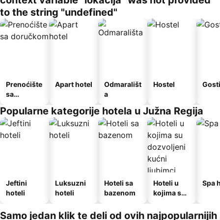
context variable "lokacija" was not provided
to the string "undefined"
Prenoćište
Apart hotel
Odmarališt
Hostel
Gost
sa
a
doručkom
Popularne kategorije hotela u Južna Regija
Jeftini
Luksuzni
Hoteli sa
Hoteli u
Spa h
hoteli
hoteli
bazenom
kojima su
dozvoljeni
kućni
Samo jedan klik te deli od ovih najpopularnijih