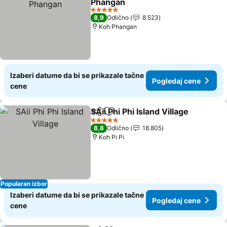
Phangan
Pogledaj cene
5 Zvezdice
8,9
Odlično
8.523
Koh Phangan
Izaberi datume da bi se prikazale tačne
Pogledaj cene
cene
SAii Phi Phi Island Village
Deli
Dodati u favorite
P
5 Zvezdice
8,8
Odlično
18.805
Koh Pi Pi
Popularan izbor
Izaberi datume da bi se prikazale tačne
Pogledaj cene
cene