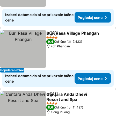
Izaberi datume da bi se prikazale tačne
Pogledaj cene
cene
Buri Rasa Village Phangan
Deli
Dodati u favorite
4 Zvezdice
9,4
Odlično
7.423
Koh Phangan
Popularan izbor
Izaberi datume da bi se prikazale tačne
Pogledaj cene
cene
Centara Anda Dhevi
Deli
Dodati u favorite
Resort and Spa
Pogledaj cene
4 Zvezdice
8,6
Odlično
11.497
Klong Muang