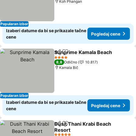
Koh Phangan
Popularan izbor
Izaberi datume da bi se prikazale tačne
Pogledaj cene
cene
Sunprime Kamala Beach
Deli
Dodati u favorite
P
4 Zvezdice
8,8
Odlično
10.817
Kamala Bič
Popularan izbor
Izaberi datume da bi se prikazale tačne
Pogledaj cene
cene
Dusit Thani Krabi Beach
Deli
Dodati u favorite
Resort