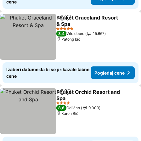
cene
Phuket Graceland Resort
Deli
Dodati u favorite
& Spa
Pogledaj cene
5 Zvezdice
8,4
Vrlo dobro
15.667
Patong bič
Izaberi datume da bi se prikazale tačne
Pogledaj cene
cene
Phuket Orchid Resort and
Deli
Dodati u favorite
Spa
Pogledaj cene
4 Zvezdice
8,6
Odlično
9.003
Karon Bič