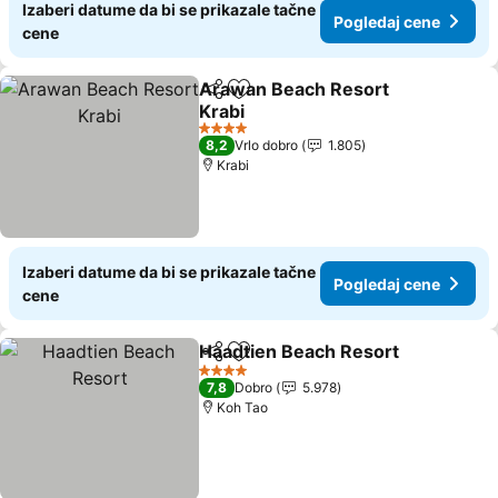
Izaberi datume da bi se prikazale tačne
Pogledaj cene
cene
Arawan Beach Resort
Deli
Dodati u favorite
Krabi
Pogledaj cene
4 Zvezdice
8,2
Vrlo dobro
1.805
Krabi
Izaberi datume da bi se prikazale tačne
Pogledaj cene
cene
Haadtien Beach Resort
Deli
Dodati u favorite
Pog
4 Zvezdice
7,8
Dobro
5.978
Koh Tao