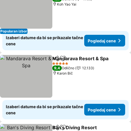
Koh Yao Yai
Popularan izbor
Izaberi datume da bi se prikazale tačne
Pogledaj cene
cene
Mandarava Resort & Spa
Deli
Dodati u favorite
P
5 Zvezdice
9,4
Odlično
12.133
Karon Bič
Izaberi datume da bi se prikazale tačne
Pogledaj cene
cene
Ban's Diving Resort
Deli
Dodati u favorite
Pogled