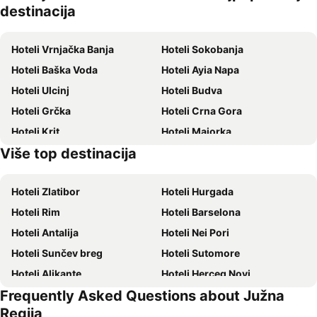
ljubimci
destinacija
Hoteli Vrnjačka Banja
Hoteli Sokobanja
Hoteli Baška Voda
Hoteli Ayia Napa
Hoteli Ulcinj
Hoteli Budva
Hoteli Grčka
Hoteli Crna Gora
Hoteli Krit
Hoteli Majorka
Više top destinacija
Hoteli Ostrvo Tasos
Hoteli Hrvatsko primorje
Hoteli Zlatibor
Hoteli Hurgada
Hoteli Rim
Hoteli Barselona
Hoteli Antalija
Hoteli Nei Pori
Hoteli Sunčev breg
Hoteli Sutomore
Hoteli Alikante
Hoteli Herceg Novi
Frequently Asked Questions about Južna
Hoteli Bečići
Hoteli Algero
Regija
Hoteli Petrovac
Hoteli Prag