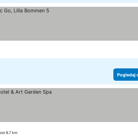
Pogledaj 
ost 8.7 km