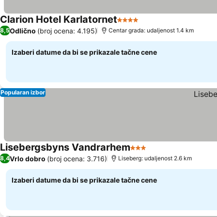
Clarion Hotel Karlatornet
4 Zvezdice
Odlično
(broj ocena: 4.195)
8,5
Centar grada: udaljenost 1.4 km
Izaberi datume da bi se prikazale tačne cene
Popularan izbor
Lisebergsbyns Vandrarhem
3 Zvezdice
Vrlo dobro
(broj ocena: 3.716)
8,4
Liseberg: udaljenost 2.6 km
Izaberi datume da bi se prikazale tačne cene