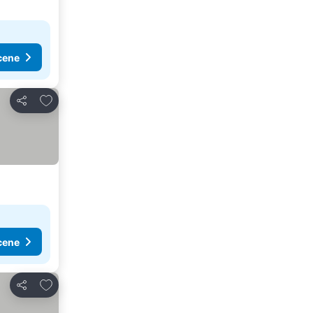
cene
Dodati u favorite
Deli
cene
Dodati u favorite
Deli