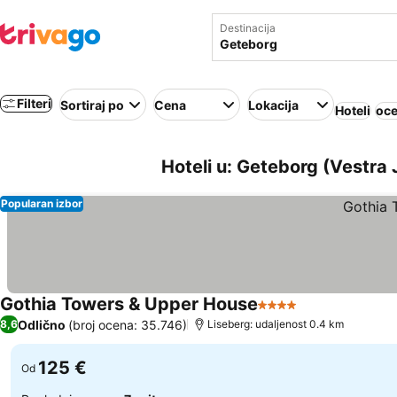
Destinacija
Filteri
Sortiraj po
Cena
Lokacija
Hoteli
oce
Hoteli u: Geteborg (Vestra
Popularan izbor
Gothia Towers & Upper House
4 Zvezdice
Odlično
(broj ocena: 35.746)
8,6
Liseberg: udaljenost 0.4 km
125 €
Od