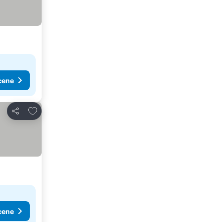
cene
Dodati u favorite
Deli
cene