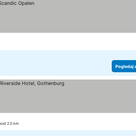
Pogledaj 
zdice
nost 2.0 km