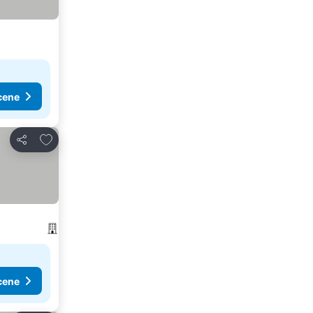
cene
Dodati u favorite
Deli
cene