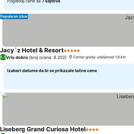
Pogledaj cene sa
7 sajtova
Popularan izbor
Jacy´z Hotel & Resort
5 Zvezdice
Vrlo dobro
(broj ocena: 8.202)
8,3
Centar grada: udaljenost 1.8 km
Izaberi datume da bi se prikazale tačne cene
Liseberg Grand Curiosa Hotel
4 Zvezdice