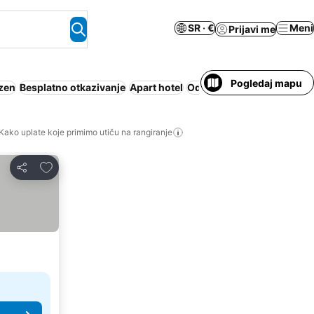
SR · €
Meni
Prijavi me
Pogledaj mapu
zen
Besplatno otkazivanje
Apart hotel
Odmaralište
Dozvoljeni ku
Kako uplate koje primimo utiču na rangiranje
Dodati u favorite
Deli