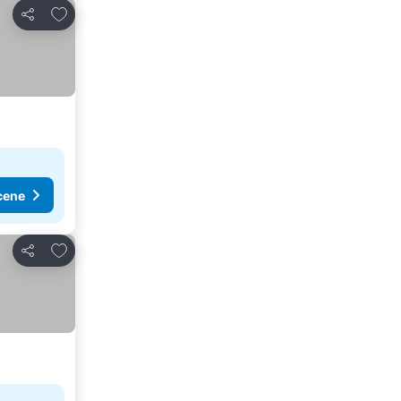
Dodati u favorite
Deli
cene
Dodati u favorite
Deli