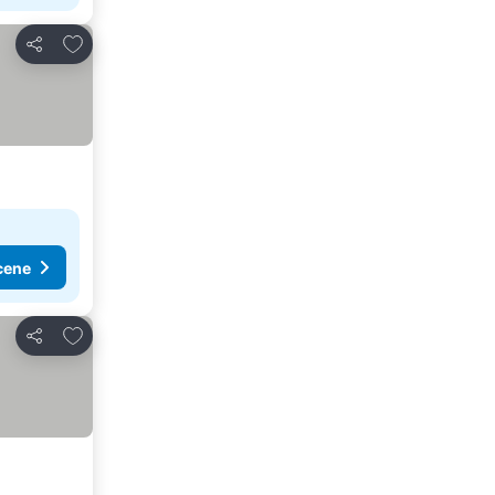
Dodati u favorite
Deli
cene
Dodati u favorite
Deli