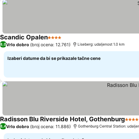
Scandic Opalen
4 Zvezdice
Vrlo dobro
(broj ocena: 12.761)
8,0
Liseberg: udaljenost 1.0 km
Izaberi datume da bi se prikazale tačne cene
Radisson Blu Riverside Hotel, Gothenburg
4 Zve
Vrlo dobro
(broj ocena: 11.886)
8,4
Gothenburg Central Station: udalje