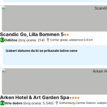
Scandic Go, Lilla Bommen 5
2 Zvezdice
Odlično
(broj ocena: 214)
8,7
Centar grada: udaljenost 0.8 km
Izaberi datume da bi se prikazale tačne cene
Arken Hotel & Art Garden Spa
4 Zvezdice
Vrlo dobro
(broj ocena: 5.540)
8,2
Gothenburg Central Station: udaljen