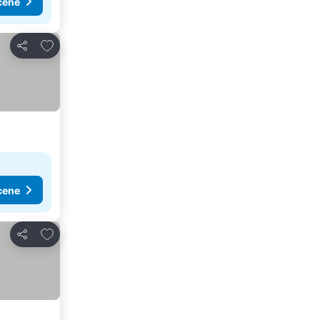
cene
Dodati u favorite
Deli
cene
Dodati u favorite
Deli