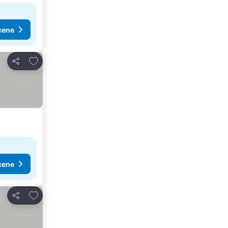
cene
Dodati u favorite
Deli
cene
Dodati u favorite
Deli