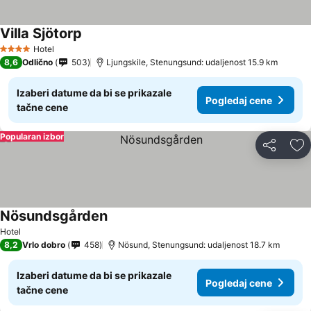
Villa Sjötorp
Hotel
4 Zvezdice
8,6
Odlično
503
Ljungskile, Stenungsund: udaljenost 15.9 km
Izaberi datume da bi se prikazale
Pogledaj cene
tačne cene
Popularan izbor
Deli
Do
Nösundsgården
Hotel
8,2
Vrlo dobro
458
Nösund, Stenungsund: udaljenost 18.7 km
Izaberi datume da bi se prikazale
Pogledaj cene
tačne cene