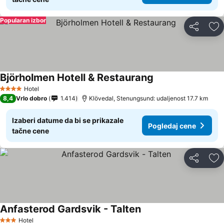
Popularan izbor
Deli
Do
Björholmen Hotell & Restaurang
Hotel
4 Zvezdice
8,4
Vrlo dobro
1.414
Klövedal, Stenungsund: udaljenost 17.7 km
Izaberi datume da bi se prikazale
Pogledaj cene
tačne cene
Deli
Do
Anfasterod Gardsvik - Talten
Hotel
3 Zvezdice