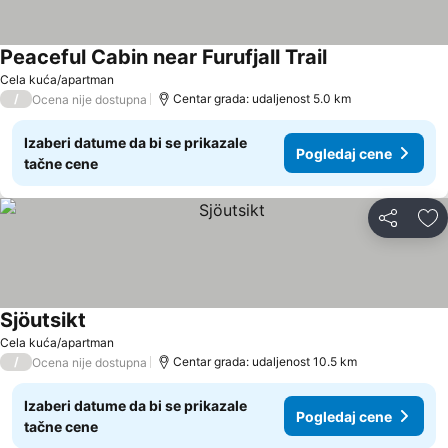
Peaceful Cabin near Furufjall Trail
Cela kuća/apartman
/
Centar grada: udaljenost 5.0 km
Ocena nije dostupna
Izaberi datume da bi se prikazale
Pogledaj cene
tačne cene
Deli
Do
Sjöutsikt
Cela kuća/apartman
/
Centar grada: udaljenost 10.5 km
Ocena nije dostupna
Izaberi datume da bi se prikazale
Pogledaj cene
tačne cene