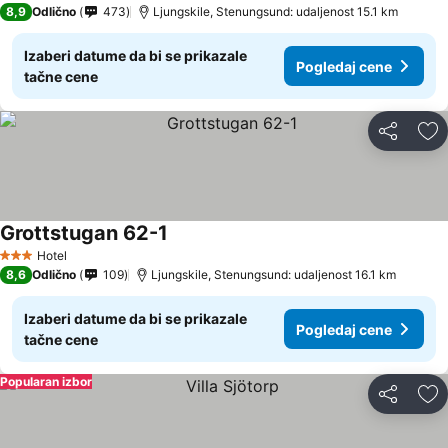
8,9
Odlično
473
Ljungskile, Stenungsund: udaljenost 15.1 km
Izaberi datume da bi se prikazale
Pogledaj cene
tačne cene
Deli
Do
Grottstugan 62-1
Hotel
3 Zvezdice
8,6
Odlično
109
Ljungskile, Stenungsund: udaljenost 16.1 km
Izaberi datume da bi se prikazale
Pogledaj cene
tačne cene
Popularan izbor
Deli
Do