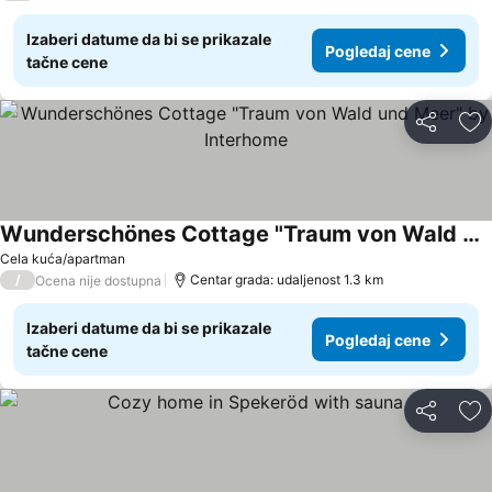
Izaberi datume da bi se prikazale
Pogledaj cene
tačne cene
Deli
Do
Wunderschönes Cottage "Traum von Wald und Meer" by Interhome
Cela kuća/apartman
/
Centar grada: udaljenost 1.3 km
Ocena nije dostupna
Izaberi datume da bi se prikazale
Pogledaj cene
tačne cene
Deli
Do