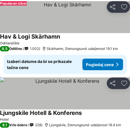
Popularan izbor
Deli
Do
Hav & Logi Skärhamn
Odmaralište
8,5
Odlično
1.002
Skärhamn, Stenungsund: udaljenost 19.1 km
Izaberi datume da bi se prikazale
Pogledaj cene
tačne cene
Deli
Do
Ljungskile Hotell & Konferens
Hotel
8,1
Vrlo dobro
228
Ljungskile, Stenungsund: udaljenost 18.4 km