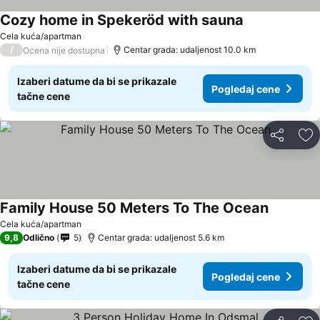
Cozy home in Spekeröd with sauna
Cela kuća/apartman
/
Centar grada: udaljenost 10.0 km
Ocena nije dostupna
Izaberi datume da bi se prikazale
Pogledaj cene
tačne cene
Deli
Do
Family House 50 Meters To The Ocean
Cela kuća/apartman
9,8
Odlično
5
Centar grada: udaljenost 5.6 km
Izaberi datume da bi se prikazale
Pogledaj cene
tačne cene