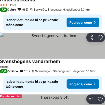
Hotel
3 Zvezdice
7,9
Dobro
965
Spekeröd, Stenungsund: udaljenost 5.3 km
Izaberi datume da bi se prikazale
Pogledaj cene
tačne cene
Deli
Do
Svenshögens vandrarhem
Hostel
8,6
Odlično
101
Svenshögen, Stenungsund: udaljenost 10.9 km
Izaberi datume da bi se prikazale
Pogledaj cene
tačne cene
Popularan izbor
Deli
Do