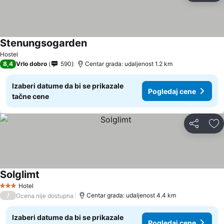
Stenungsogarden
Hostel
8,4
Vrlo dobro
590
Centar grada: udaljenost 1.2 km
Izaberi datume da bi se prikazale
Pogledaj cene
tačne cene
Deli
Do
Solglimt
Hotel
3 Zvezdice
/
Centar grada: udaljenost 4.4 km
Ocena nije dostupna
Izaberi datume da bi se prikazale
Pogledaj cene