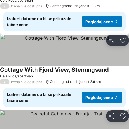
Cela kuća/apartman
/
Centar grada: udaljenost 1.1 km
Ocena nije dostupna
Izaberi datume da bi se prikazale
Pogledaj cene
tačne cene
Deli
Do
Cottage With Fjord View, Stenungsund
Cela kuća/apartman
/
Centar grada: udaljenost 2.9 km
Ocena nije dostupna
Izaberi datume da bi se prikazale
Pogledaj cene
tačne cene
Deli
Do