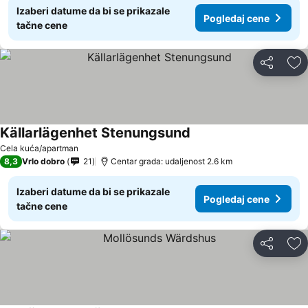
Izaberi datume da bi se prikazale
Pogledaj cene
tačne cene
Deli
Do
Källarlägenhet Stenungsund
Cela kuća/apartman
8,3
Vrlo dobro
21
Centar grada: udaljenost 2.6 km
Izaberi datume da bi se prikazale
Pogledaj cene
tačne cene
Deli
Do