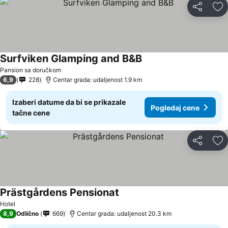
Deli
Do
Surfviken Glamping and B&B
Pansion sa doručkom
6,9
228
Centar grada: udaljenost 1.9 km
Izaberi datume da bi se prikazale
Pogledaj cene
tačne cene
Deli
Do
Prästgårdens Pensionat
Hotel
8,9
Odlično
669
Centar grada: udaljenost 20.3 km