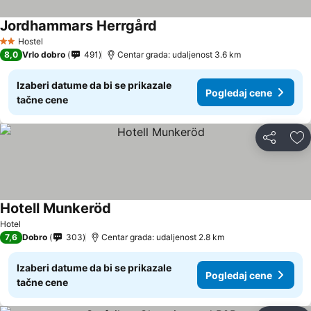
Jordhammars Herrgård
Hostel
2 Zvezdice
8,0
Vrlo dobro
491
Centar grada: udaljenost 3.6 km
Izaberi datume da bi se prikazale
Pogledaj cene
tačne cene
Deli
Do
Hotell Munkeröd
Hotel
7,6
Dobro
303
Centar grada: udaljenost 2.8 km
Izaberi datume da bi se prikazale
Pogledaj cene
tačne cene