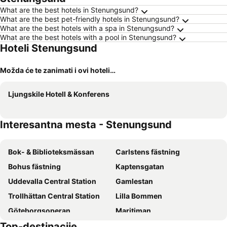
What are the best hotels in Stenungsund?
What are the best pet-friendly hotels in Stenungsund?
What are the best hotels with a spa in Stenungsund?
What are the best hotels with a pool in Stenungsund?
Hoteli Stenungsund
Možda će te zanimati i ovi hoteli…
Ljungskile Hotell & Konferens
Interesantna mesta - Stenungsund
Bok- & Biblioteksmässan
Carlstens fästning
Bohus fästning
Kaptensgatan
Uddevalla Central Station
Gamlestan
Trollhättan Central Station
Lilla Bommen
Göteborgsoperan
Maritiman
Top-destinacije
Göteborg Convention Centre
Paddan