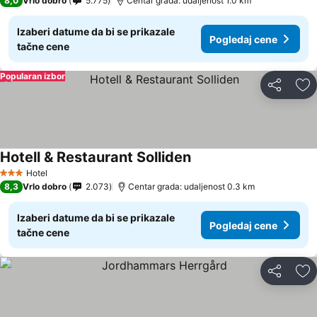
8,0
Vrlo dobro
5.775
Centar grada: udaljenost 1.0 km
Izaberi datume da bi se prikazale
Pogledaj cene
tačne cene
Popularan izbor
Deli
Do
Hotell & Restaurant Solliden
Hotel
3 Zvezdice
8,3
Vrlo dobro
2.073
Centar grada: udaljenost 0.3 km
Izaberi datume da bi se prikazale
Pogledaj cene
tačne cene
Deli
Do