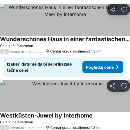
Deli
Do
Wunderschönes Haus in einer fantastischen Natur am Meer by Interhome
Cela kuća/apartman
/
Centar grada: udaljenost 1.3 km
Ocena nije dostupna
Izaberi datume da bi se prikazale
Pogledaj cene
tačne cene
Deli
Do
Westküsten-Juwel by Interhome
Cela kuća/apartman
/
Centar grada: udaljenost 1.3 km
Ocena nije dostupna