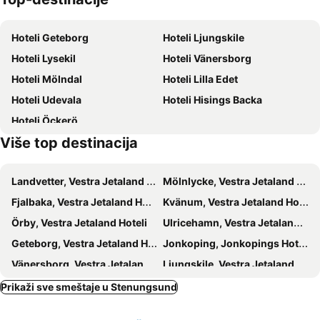
Haga Nygatan
Stora Teatern
Hoteli Geteborg
Hoteli Ljungskile
Nordstan
Slottsskogen
Hoteli Lysekil
Hoteli Vänersborg
Världskulturmuseet
Hop-on Hop-off Bus - Blue Line
Hoteli Mölndal
Hoteli Lilla Edet
Hoteli Udevala
Hoteli Hisings Backa
Hoteli Öckerö
Više top destinacija
Landvetter, Vestra Jetaland Hoteli
Mölnlycke, Vestra Jetaland Hoteli
Fjalbaka, Vestra Jetaland Hoteli
Kvänum, Vestra Jetaland Hoteli
Örby, Vestra Jetaland Hoteli
Ulricehamn, Vestra Jetaland Hoteli
Geteborg, Vestra Jetaland Hoteli
Jonkoping, Jonkopings Hoteli
Vänersborg, Vestra Jetaland Hoteli
Ljungskile, Vestra Jetaland Hoteli
Gränna, Jonkopings Hoteli
Mölndal, Vestra Jetaland Hoteli
Prikaži sve smeštaje u Stenungsund
Lysekil, Vestra Jetaland Hoteli
Skevde, Vestra Jetaland Hoteli