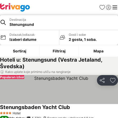
Favoriti
Prijavi
Men
Destinacija
Stenungsund
Dolazak/odlazak
Gosti i sobe
Izaberi datume
2 gosta, 1 soba.
Sortiraj
Filtriraj
Mapa
Hoteli u: Stenungsund (Vestra Jetaland,
Švedska)
Kako uplate koje primimo utiču na rangiranje
Popularan izbor
Deli
Do
Stenungsbaden Yacht Club
Hotel
4 Zvezdice