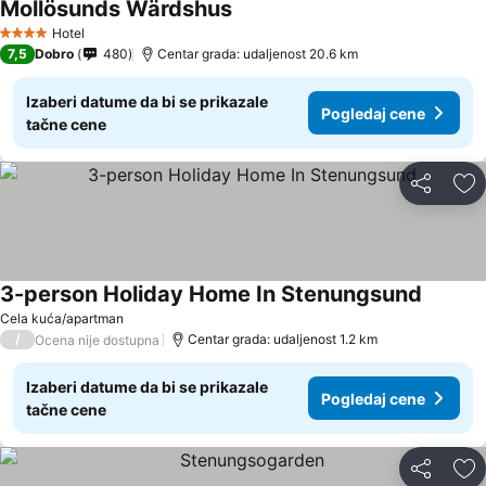
Mollösunds Wärdshus
Hotel
4 Zvezdice
7,5
Dobro
480
Centar grada: udaljenost 20.6 km
Izaberi datume da bi se prikazale
Pogledaj cene
tačne cene
Deli
Do
3-person Holiday Home In Stenungsund
Cela kuća/apartman
/
Centar grada: udaljenost 1.2 km
Ocena nije dostupna
Izaberi datume da bi se prikazale
Pogledaj cene
tačne cene
Deli
Do