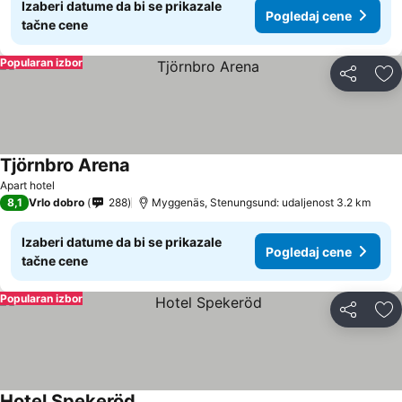
Izaberi datume da bi se prikazale
Pogledaj cene
tačne cene
Popularan izbor
Deli
Do
Tjörnbro Arena
Apart hotel
8,1
Vrlo dobro
288
Myggenäs, Stenungsund: udaljenost 3.2 km
Izaberi datume da bi se prikazale
Pogledaj cene
tačne cene
Popularan izbor
Deli
Do
Hotel Spekeröd