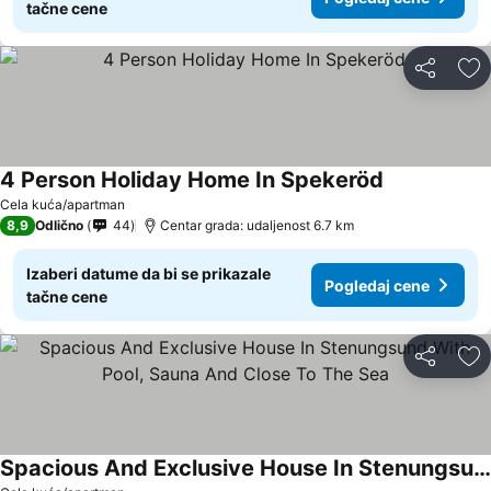
tačne cene
Deli
Do
4 Person Holiday Home In Spekeröd
Cela kuća/apartman
8,9
Odlično
44
Centar grada: udaljenost 6.7 km
Izaberi datume da bi se prikazale
Pogledaj cene
tačne cene
Deli
Do
Spacious And Exclusive House In Stenungsund With Pool, Sauna And Close To The Sea