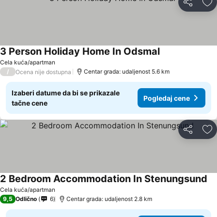
Deli
Do
3 Person Holiday Home In Odsmal
Cela kuća/apartman
/
Centar grada: udaljenost 5.6 km
Ocena nije dostupna
Izaberi datume da bi se prikazale
Pogledaj cene
tačne cene
Deli
Do
2 Bedroom Accommodation In Stenungsund
Cela kuća/apartman
9,5
Odlično
6
Centar grada: udaljenost 2.8 km