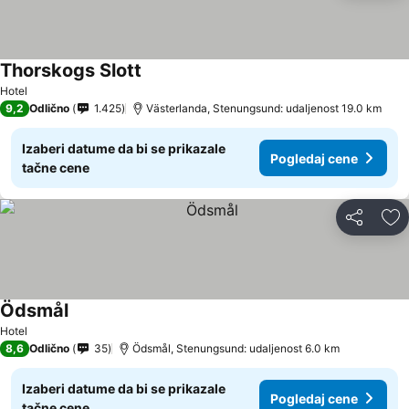
Thorskogs Slott
Hotel
9,2
Odlično
1.425
Västerlanda, Stenungsund: udaljenost 19.0 km
Izaberi datume da bi se prikazale
Pogledaj cene
tačne cene
Deli
Do
Ödsmål
Hotel
8,6
Odlično
35
Ödsmål, Stenungsund: udaljenost 6.0 km
Izaberi datume da bi se prikazale
Pogledaj cene
tačne cene