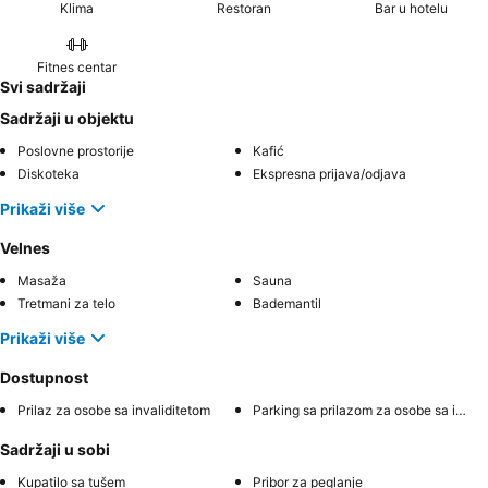
Klima
Restoran
Bar u hotelu
Fitnes centar
Svi sadržaji
Sadržaji u objektu
Poslovne prostorije
Kafić
Diskoteka
Ekspresna prijava/odjava
Prikaži više
Velnes
Masaža
Sauna
Tretmani za telo
Bademantil
Prikaži više
Dostupnost
Prilaz za osobe sa invaliditetom
Parking sa prilazom za osobe sa invaliditetom
Sadržaji u sobi
Kupatilo sa tušem
Pribor za peglanje