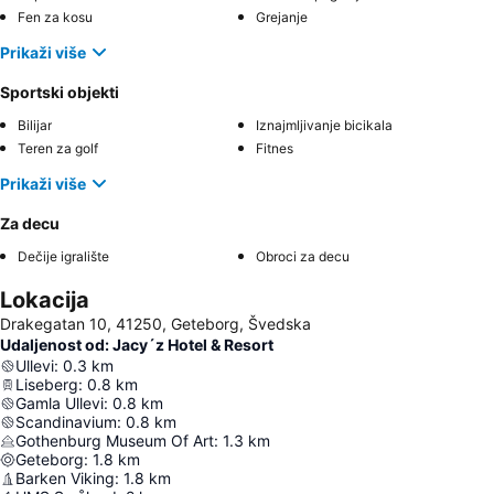
Fen za kosu
Grejanje
Prikaži više
Sportski objekti
Bilijar
Iznajmljivanje bicikala
Teren za golf
Fitnes
Prikaži više
Za decu
Dečije igralište
Obroci za decu
Lokacija
Drakegatan 10, 41250, Geteborg, Švedska
Udaljenost od: Jacy´z Hotel & Resort
Ullevi
:
0.3
km
Liseberg
:
0.8
km
Gamla Ullevi
:
0.8
km
Scandinavium
:
0.8
km
Gothenburg Museum Of Art
:
1.3
km
Geteborg
:
1.8
km
Barken Viking
:
1.8
km