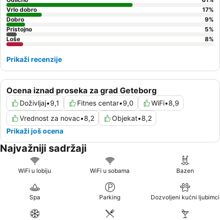
Vrlo dobro
17
%
Dobro
9
%
Pristojno
5
%
Loše
8
%
Prikaži recenzije
Ocena iznad proseka za grad Geteborg
Doživljaj
•
9,1
Fitnes centar
•
9,0
WiFi
•
8,9
Vrednost za novac
•
8,2
Objekat
•
8,2
Prikaži još ocena
Najvažniji sadržaji
WiFi u lobiju
WiFi u sobama
Bazen
Spa
Parking
Dozvoljeni kućni ljubimci