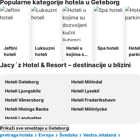
Popularne kategorije hotela u Geteborg
Jeftini
Luksuzni
Hoteli u
Spa hoteli
Hotel
hoteli
hoteli
kojima su
park
dozvoljeni
Jacy´z Hotel & Resort – destinacije u blizini
kućni
ljubimci
Hoteli Geteborg
Hoteli Mölndal
Hoteli Ljungskile
Hoteli Lysekil
Hoteli Vänersborg
Hoteli Frederikshavn
Hoteli Hisings Backa
Hoteli Mölnlycke
Hoteli Landvetter
Prikaži sve smeštaje u Geteborg
pretraga hotela
Evropa
Švedska
Vestra Jetaland