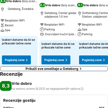
8,3
Vrlo dobro
(
broj ocena: 8.202
)
8,3
8,1
Vrlo dobro
(
broj ocena: 14.846
Vrlo dobro
)
(
broj 
Geteborg, Švedska
Geteborg, Centar grada:
Gothenburg Centra
udaljenost 1.0 km
Station: udaljenost
km
Besplatan WiFi
Besplatan WiFi
Besplatan WiFi
Bazen
Parking
Spa
Spa
Dozvoljeni kućni ljubimci
Parking
Izaberi datume da bi se
prikazale tačne cene
Izaberi datume da bi se
Izaberi datume da bi
prikazale tačne cene
prikazale tačne cen
Pogledaj cene
Pogledaj cene
Pogledaj cene
Prikaži sve smeštaje u Geteborg
Recenzije
Vrlo dobro
8,3
na osnovu ocena (8.202) sa najpopularnijih
sajtova
Recenzije gostiju
Odlično
61
%