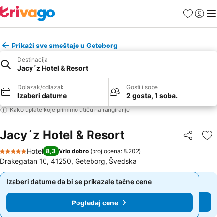
Favoriti
Prijavi
Men
Prikaži sve smeštaje u Geteborg
Destinacija
Jacy´z Hotel & Resort
Dolazak/odlazak
Gosti i sobe
Izaberi datume
2 gosta, 1 soba.
Kako uplate koje primimo utiču na rangiranje
Jacy´z Hotel & Resort
Deli
Do
Hotel
8,3
Vrlo dobro
(
broj ocena: 8.202
)
5 Zvezdice
Drakegatan 10, 41250, Geteborg, Švedska
Izaberi datume da bi se prikazale tačne cene
Izaberi datume da bi se prikazale tačne cene
Pogledaj cene
Pogledaj cene