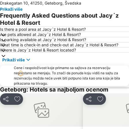
Drakegatan 10, 41250, Geteborg, Švedska
Prikaži više
Frequently Asked Questions about Jacy´z
Hotel & Resort
Is there a pool area at Jacy´z Hotel & Resort?
Are pets allowed at Jacy´z Hotel & Resort?
Is parking available at Jacy´z Hotel & Resort?
What time is check-in and check-out at Jacy´z Hotel & Resort?
Where is Jacy´z Hotel & Resort located?
Prikaži više
Cene i raspoloživost koje primamo sa sajtova za rezervaciju
neprestano se menjaju. To znači da ponuda koju vidiš na sajtu za
rezervaciju možda neće uvek biti potpuno ista kao ona koja je bila
prikazana na trivagu.
Geteborg: Hotels sa najboljom ocenom
Deli
Dodati u favorite
Deli
Dodati u favo