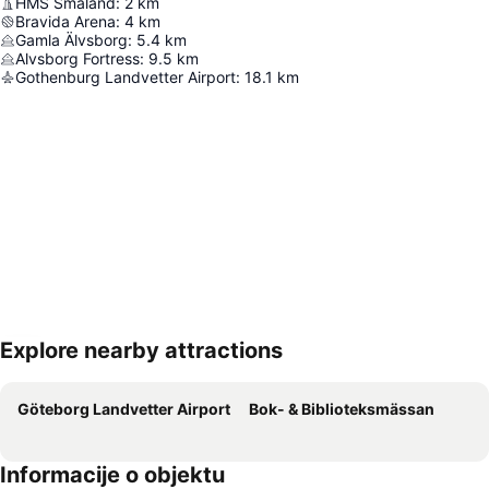
HMS Småland
:
2
km
Bravida Arena
:
4
km
Gamla Älvsborg
:
5.4
km
Alvsborg Fortress
:
9.5
km
Gothenburg Landvetter Airport
:
18.1
km
Explore nearby attractions
Proširi mapu
Göteborg Landvetter Airport
Bok- & Biblioteksmässan
Informacije o objektu