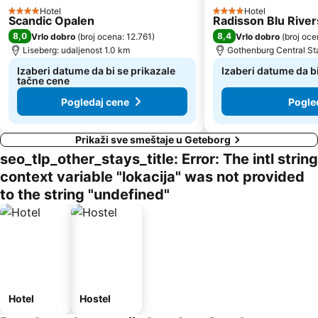
Hotel
Hotel
4 Zvezdice
4 Zvezdice
Scandic Opalen
Radisson Blu River
8,0
8,4
Vrlo dobro
(
broj ocena: 12.761
)
Vrlo dobro
(
broj oce
Liseberg: udaljenost 1.0 km
Gothenburg Central Sta
Izaberi datume da bi se prikazale
Izaberi datume da b
tačne cene
Pogledaj cene
Pogle
Prikaži sve smeštaje u Geteborg
seo_tlp_other_stays_title: Error: The intl string
context variable "lokacija" was not provided
to the string "undefined"
Hotel
Hostel