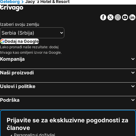
Geteborg
Jacy´z Hotel & Resort
Facebook
Twitter
Insta
Yo
Izaberi svoju zemlju
Dodaj na Google
Lako pronađi naše rezultate: dodaj
trivago kao omiljeni izvor na Google.
Kompanija
Naši proizvodi
Uslovi i politike
Podrška
Prijavite se za ekskluzivne pogodnosti za
članove
Personalizuj doživljaj