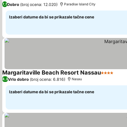
4 Zvezdice
Dobro
(broj ocena: 12.020)
7,7
Paradise Island City
Izaberi datume da bi se prikazale tačne cene
Margaritaville Beach Resort Nassau
4 Zvezdice
Vrlo dobro
(broj ocena: 6.816)
8,3
Nasau
Izaberi datume da bi se prikazale tačne cene