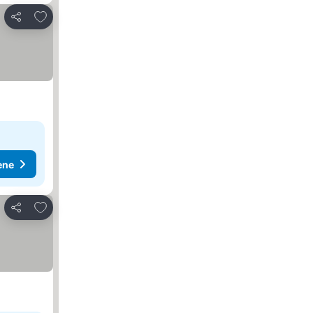
Dodati u favorite
Deli
ene
Dodati u favorite
Deli