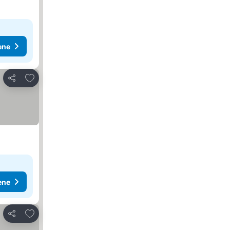
ene
Dodati u favorite
Deli
ene
Dodati u favorite
Deli