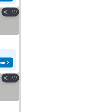
Dodati u favorite
Deli
ene
Dodati u favorite
Deli