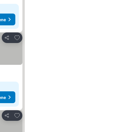
ene
Dodati u favorite
Deli
ene
Dodati u favorite
Deli