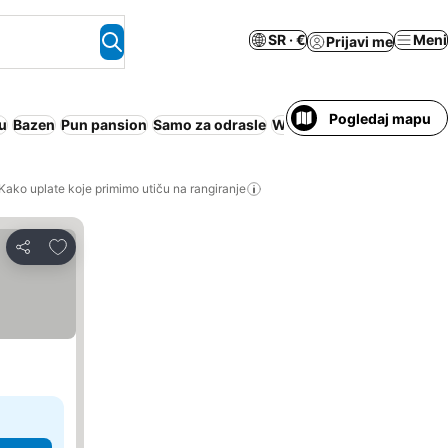
SR · €
Meni
Prijavi me
Pogledaj mapu
u
Bazen
Pun pansion
Samo za odrasle
Wi-Fi
Apart hotel
Kako uplate koje primimo utiču na rangiranje
Dodati u favorite
Deli