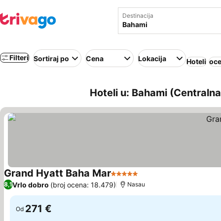
Destinacija
Filteri
Sortiraj po
Cena
Lokacija
Hoteli
oce
Hoteli u: Bahami (Centraln
Grand Hyatt Baha Mar
5 Zvezdice
Vrlo dobro
(broj ocena: 18.479)
8,1
Nasau
271 €
Od