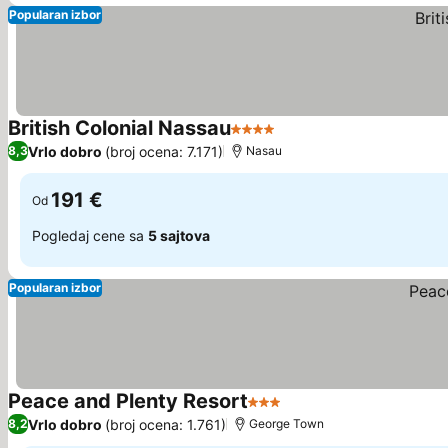
Popularan izbor
British Colonial Nassau
4 Zvezdice
Vrlo dobro
(broj ocena: 7.171)
8,3
Nasau
191 €
Od
Pogledaj cene sa
5 sajtova
Popularan izbor
Peace and Plenty Resort
3 Zvezdice
Vrlo dobro
(broj ocena: 1.761)
8,2
George Town