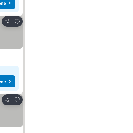
ene
Dodati u favorite
Deli
ene
Dodati u favorite
Deli