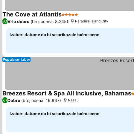
The Cove at Atlantis
5 Zvezdice
Vrlo dobro
(broj ocena: 8.245)
8,1
Paradise Island City
Izaberi datume da bi se prikazale tačne cene
Popularan izbor
Breezes Resort & Spa All Inclusive, Bahamas
3
Dobro
(broj ocena: 16.847)
7,7
Nasau
Izaberi datume da bi se prikazale tačne cene