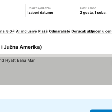
Dolazak/odlazak
Gosti i sobe
Izaberi datume
2 gosta, 1 soba.
na: 8,0+
All inclusive
Plaža
Odmaralište
Doručak uključen u cen
a i Južna Amerika)