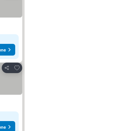
ene
Dodati u favorite
Deli
ene