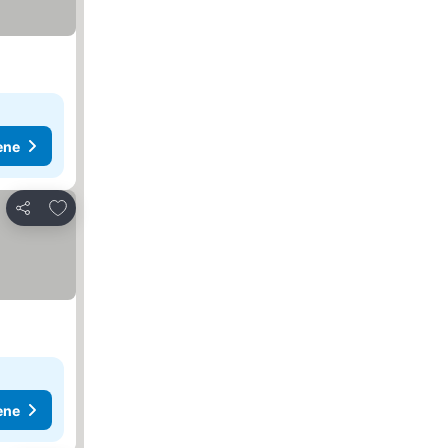
ene
Dodati u favorite
Deli
ene