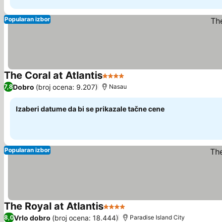
Popularan izbor
The Coral at Atlantis
4 Zvezdice
Dobro
(broj ocena: 9.207)
7,8
Nasau
Izaberi datume da bi se prikazale tačne cene
Popularan izbor
The Royal at Atlantis
4 Zvezdice
Vrlo dobro
(broj ocena: 18.444)
8,0
Paradise Island City