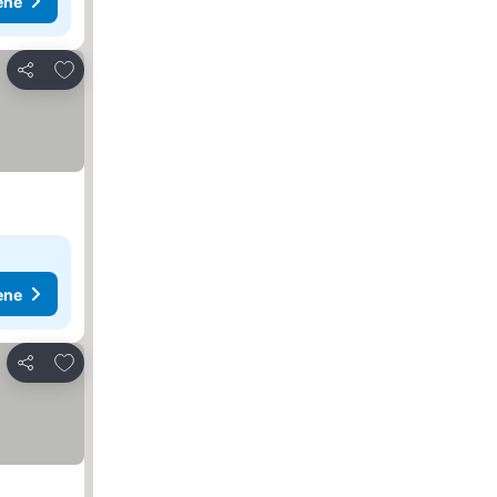
ene
Dodati u favorite
Deli
ene
Dodati u favorite
Deli