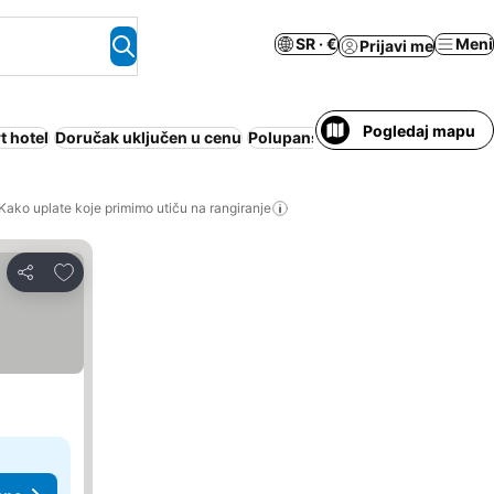
SR · €
Meni
Prijavi me
Pogledaj mapu
t hotel
Doručak uključen u cenu
Polupansion
Bazen
Prilaz za os
Kako uplate koje primimo utiču na rangiranje
Dodati u favorite
Deli