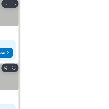
Dodati u favorite
Deli
ene
Dodati u favorite
Deli