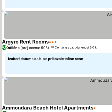
Argyro Rent Rooms
3 Zvezdice
Pogledaj cene
Odlično
(broj ocena: 598)
9,1
Centar grada: udaljenost 6.0 km
Izaberi datume da bi se prikazale tačne cene
Ammoudara Beach Hotel Apartments
1 Zvezdic
Pogleda