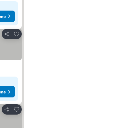
ene
Dodati u favorite
Deli
ene
Dodati u favorite
Deli