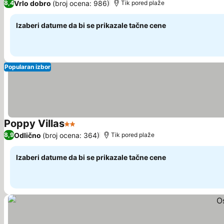
Vrlo dobro
(broj ocena: 986)
8,4
Tik pored plaže
Izaberi datume da bi se prikazale tačne cene
Popularan izbor
Poppy Villas
2 Zvezdice
Pogledaj cene
Odlično
(broj ocena: 364)
8,9
Tik pored plaže
Izaberi datume da bi se prikazale tačne cene