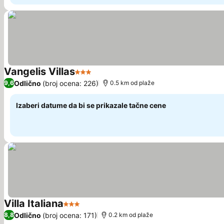
Vangelis Villas
3 Zvezdice
Pogledaj cene
Odlično
(broj ocena: 226)
9,6
0.5 km od plaže
Izaberi datume da bi se prikazale tačne cene
Villa Italiana
3 Zvezdice
Pogledaj cene
Odlično
(broj ocena: 171)
8,8
0.2 km od plaže