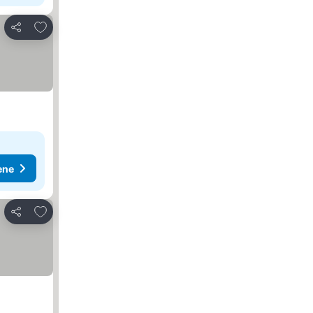
Dodati u favorite
Deli
ene
Dodati u favorite
Deli