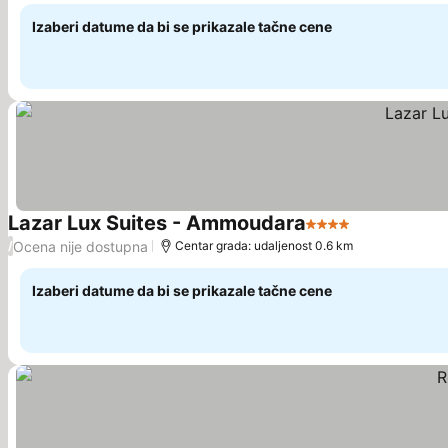
Izaberi datume da bi se prikazale tačne cene
Lazar Lux Suites - Ammoudara
4 Zvezdice
Pogledaj ce
Ocena nije dostupna
/
Centar grada: udaljenost 0.6 km
Izaberi datume da bi se prikazale tačne cene