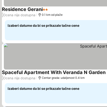
Residence Gerani
2 Zvezdice
Pogledaj cene
Ocena nije dostupna
/
0.1 km od plaže
Izaberi datume da bi se prikazale tačne cene
Spaceful Apartment With Veranda N Garden
Ocena nije dostupna
/
Centar grada: udaljenost 0.4 km
Izaberi datume da bi se prikazale tačne cene