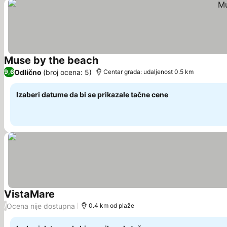
Muse by the beach
Pogledaj cene
Odlično
(broj ocena: 5)
9,6
Centar grada: udaljenost 0.5 km
Izaberi datume da bi se prikazale tačne cene
VistaMare
Pogledaj cene
Ocena nije dostupna
/
0.4 km od plaže