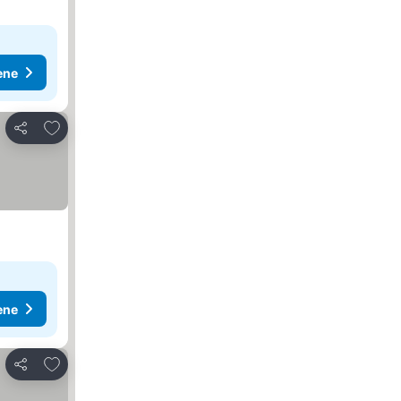
ene
Dodati u favorite
Deli
ene
Dodati u favorite
Deli