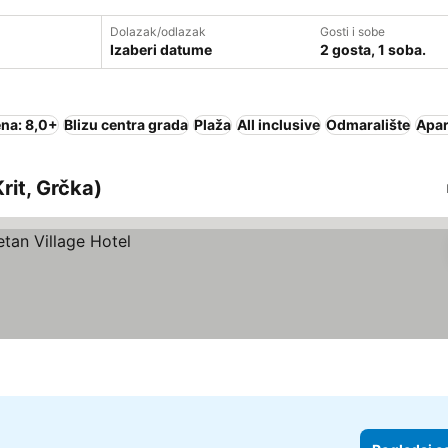
Dolazak/odlazak
Gosti i sobe
Izaberi datume
2 gosta, 1 soba.
na: 8,0+
Blizu centra grada
Plaža
All inclusive
Odmaralište
Apar
rit, Grčka)