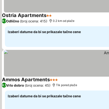
Ostria Apartments
2 Zvezdice
Pogledaj cene
Odlično
(broj ocena: 415)
9,1
0.2 km od plaže
Izaberi datume da bi se prikazale tačne cene
Ammos Apartments
3 Zvezdice
Pogledaj cene
Vrlo dobro
(broj ocena: 45)
8,1
Tik pored plaže
Izaberi datume da bi se prikazale tačne cene