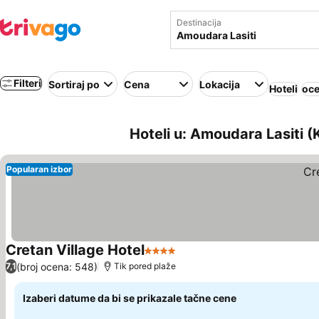
Destinacija
Filteri
Sortiraj po
Cena
Lokacija
Hoteli
oce
Hoteli u: Amoudara Lasiti (K
Popularan izbor
Cretan Village Hotel
4 Zvezdice
Pogledaj cene
(broj ocena: 548)
7,1
Tik pored plaže
Izaberi datume da bi se prikazale tačne cene