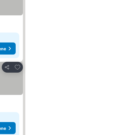
ene
Dodati u favorite
Deli
ene