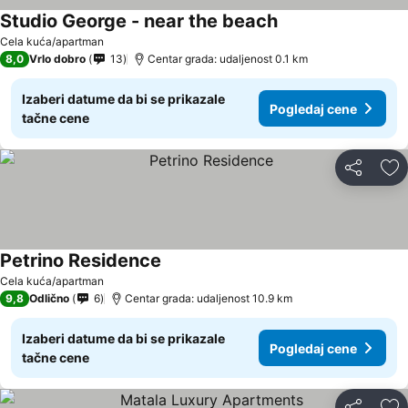
Studio George - near the beach
Cela kuća/apartman
8,0
Vrlo dobro
13
Centar grada: udaljenost 0.1 km
Izaberi datume da bi se prikazale
Pogledaj cene
tačne cene
Deli
Do
Petrino Residence
Cela kuća/apartman
9,8
Odlično
6
Centar grada: udaljenost 10.9 km
Izaberi datume da bi se prikazale
Pogledaj cene
tačne cene