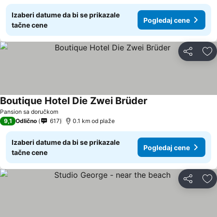
Izaberi datume da bi se prikazale
Pogledaj cene
tačne cene
Deli
Do
Boutique Hotel Die Zwei Brüder
Pansion sa doručkom
9,1
Odlično
617
0.1 km od plaže
Izaberi datume da bi se prikazale
Pogledaj cene
tačne cene
Deli
Do