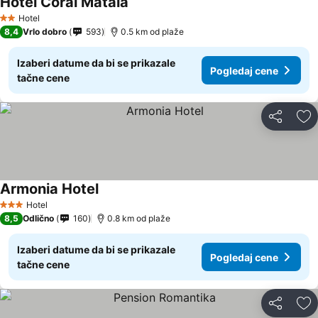
Hotel Coral Matala
Hotel
2 Zvezdice
8,4
Vrlo dobro
593
0.5 km od plaže
Izaberi datume da bi se prikazale
Pogledaj cene
tačne cene
Deli
Do
Armonia Hotel
Hotel
3 Zvezdice
8,5
Odlično
160
0.8 km od plaže
Izaberi datume da bi se prikazale
Pogledaj cene
tačne cene
Deli
Do