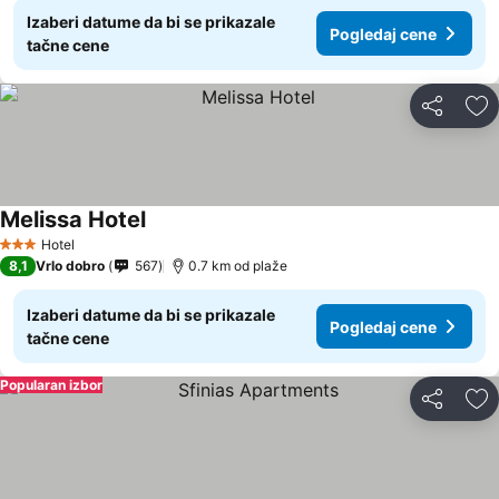
Izaberi datume da bi se prikazale
Pogledaj cene
tačne cene
Deli
Do
Melissa Hotel
Hotel
3 Zvezdice
8,1
Vrlo dobro
567
0.7 km od plaže
Izaberi datume da bi se prikazale
Pogledaj cene
tačne cene
Popularan izbor
Deli
Do