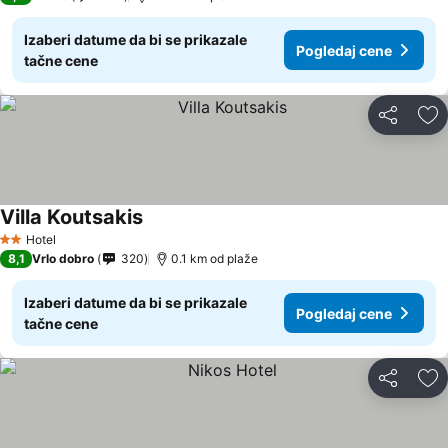
Izaberi datume da bi se prikazale
Pogledaj cene
tačne cene
Deli
Do
Villa Koutsakis
Hotel
2 Zvezdice
8,1
Vrlo dobro
320
0.1 km od plaže
Izaberi datume da bi se prikazale
Pogledaj cene
tačne cene
Deli
Do