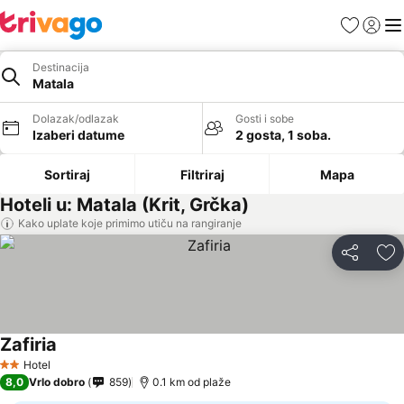
Favoriti
Prijavi
Men
Destinacija
Matala
Dolazak/odlazak
Gosti i sobe
Izaberi datume
2 gosta, 1 soba.
Sortiraj
Filtriraj
Mapa
Hoteli u: Matala (Krit, Grčka)
Kako uplate koje primimo utiču na rangiranje
Deli
Do
Zafiria
Hotel
2 Zvezdice
8,0
Vrlo dobro
859
0.1 km od plaže