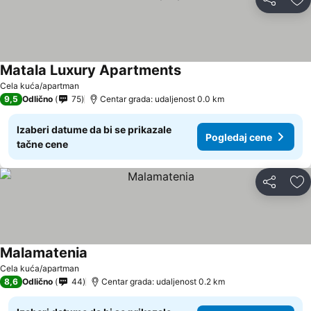
Deli
Do
Matala Luxury Apartments
Cela kuća/apartman
9,5
Odlično
75
Centar grada: udaljenost 0.0 km
Izaberi datume da bi se prikazale
Pogledaj cene
tačne cene
Deli
Do
Malamatenia
Cela kuća/apartman
8,6
Odlično
44
Centar grada: udaljenost 0.2 km