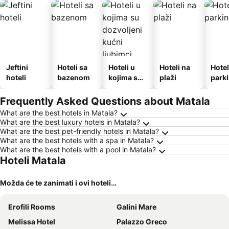
Jeftini
Hoteli sa
Hoteli u
Hoteli na
Hotel
hoteli
bazenom
kojima su
plaži
park
dozvoljeni
kućni
Frequently Asked Questions about Matala
ljubimci
What are the best hotels in Matala?
What are the best luxury hotels in Matala?
What are the best pet-friendly hotels in Matala?
What are the best hotels with a spa in Matala?
What are the best hotels with a pool in Matala?
Hoteli Matala
Možda će te zanimati i ovi hoteli…
Erofili Rooms
Galini Mare
Melissa Hotel
Palazzo Greco