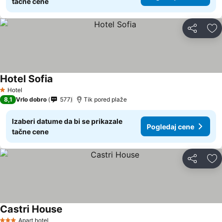
tačne cene
Deli
Do
Hotel Sofia
Hotel
1 Zvezdice
8,1
Vrlo dobro
577
Tik pored plaže
Izaberi datume da bi se prikazale
Pogledaj cene
tačne cene
Deli
Do
Castri House
Apart hotel