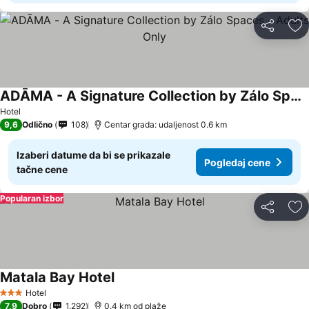
Deli
Do
ADĀMA - A Signature Collection by Zálo Spaces - Adults Only
Hotel
9,6
Odlično
108
Centar grada: udaljenost 0.6 km
Izaberi datume da bi se prikazale
Pogledaj cene
tačne cene
Popularan izbor
Deli
Do
Matala Bay Hotel
Hotel
3 Zvezdice
7,9
Dobro
1.292
0.4 km od plaže