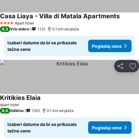
Casa Liaya - Villa di Matala Apartments
Apart hotel
4 Zvezdice
8,3
Vrlo dobro
113
0.1 km od plaže
Izaberi datume da bi se prikazale
Pogledaj cene
tačne cene
Deli
Do
Kritikies Elaia
Apart hotel
8,6
Odlično
120
0.1 km od plaže
Izaberi datume da bi se prikazale
Pogledaj cene
tačne cene