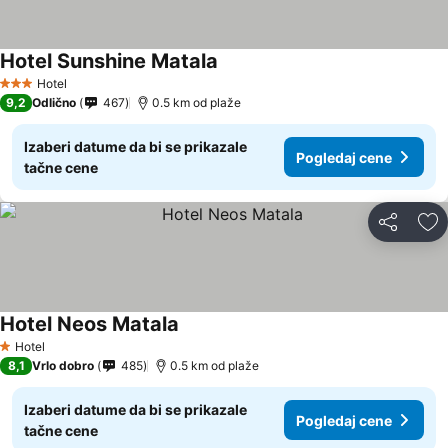
Hotel Sunshine Matala
Hotel
3 Zvezdice
9,2
Odlično
467
0.5 km od plaže
Izaberi datume da bi se prikazale
Pogledaj cene
tačne cene
Deli
Do
Hotel Neos Matala
Hotel
1 Zvezdice
8,1
Vrlo dobro
485
0.5 km od plaže
Izaberi datume da bi se prikazale
Pogledaj cene
tačne cene