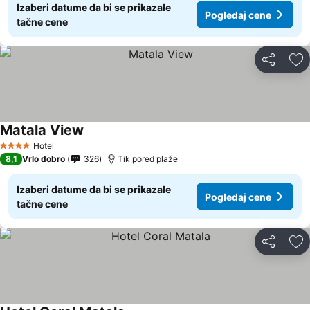
Izaberi datume da bi se prikazale
Pogledaj cene
tačne cene
Deli
Do
Matala View
Hotel
4 Zvezdice
8,1
Vrlo dobro
326
Tik pored plaže
Izaberi datume da bi se prikazale
Pogledaj cene
tačne cene
Deli
Do