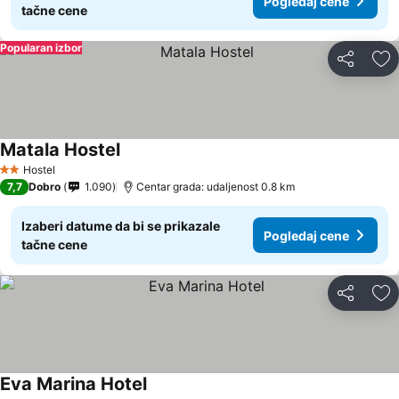
Pogledaj cene
tačne cene
Popularan izbor
Deli
Do
Matala Hostel
Hostel
2 Zvezdice
7,7
Dobro
1.090
Centar grada: udaljenost 0.8 km
Izaberi datume da bi se prikazale
Pogledaj cene
tačne cene
Deli
Do
Eva Marina Hotel