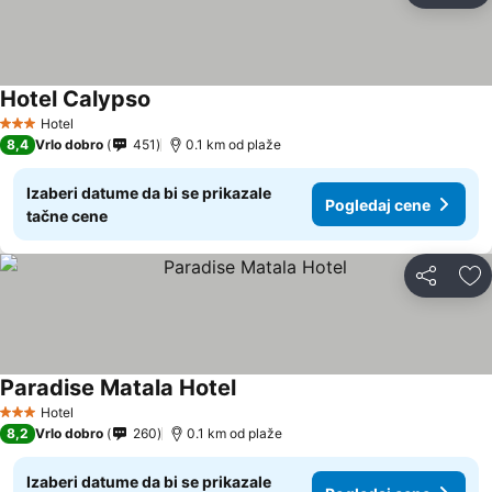
Hotel Calypso
Hotel
3 Zvezdice
8,4
Vrlo dobro
451
0.1 km od plaže
Izaberi datume da bi se prikazale
Pogledaj cene
tačne cene
Deli
Do
Paradise Matala Hotel
Hotel
3 Zvezdice
8,2
Vrlo dobro
260
0.1 km od plaže
Izaberi datume da bi se prikazale