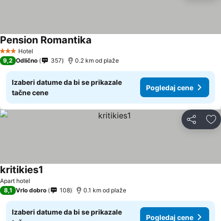
Pension Romantika
Hotel
3 Zvezdice
9,2
Odlično
357
0.2 km od plaže
Izaberi datume da bi se prikazale
Pogledaj cene
tačne cene
Deli
Do
kritikies1
Apart hotel
8,1
Vrlo dobro
108
0.1 km od plaže
Izaberi datume da bi se prikazale
Pogledaj cene