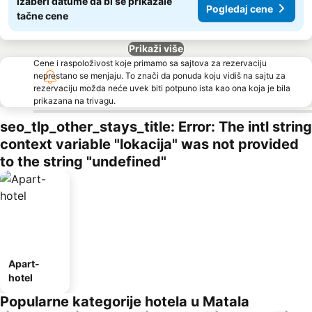
Izaberi datume da bi se prikazale
Pogledaj cene
tačne cene
Prikaži više
Cene i raspoloživost koje primamo sa sajtova za rezervaciju
neprestano se menjaju. To znači da ponuda koju vidiš na sajtu za
rezervaciju možda neće uvek biti potpuno ista kao ona koja je bila
prikazana na trivagu.
seo_tlp_other_stays_title: Error: The intl string
context variable "lokacija" was not provided
to the string "undefined"
Apart-
hotel
Popularne kategorije hotela u Matala