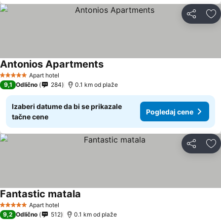
Deli
Do
Antonios Apartments
Apart hotel
5 Zvezdice
9,1
Odlično
284
0.1 km od plaže
Izaberi datume da bi se prikazale
Pogledaj cene
tačne cene
Deli
Do
Fantastic matala
Apart hotel
5 Zvezdice
9,2
Odlično
512
0.1 km od plaže