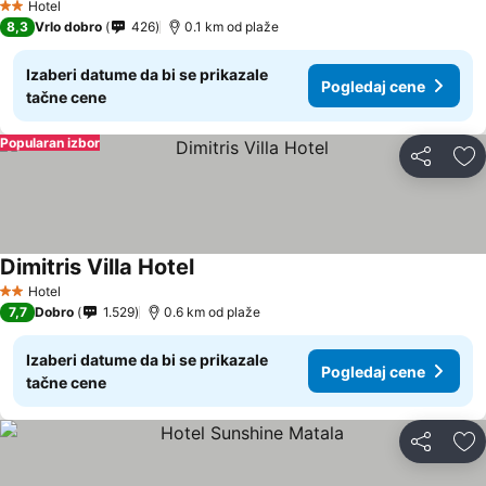
Hotel
2 Zvezdice
8,3
Vrlo dobro
426
0.1 km od plaže
Izaberi datume da bi se prikazale
Pogledaj cene
tačne cene
Popularan izbor
Deli
Do
Dimitris Villa Hotel
Hotel
2 Zvezdice
7,7
Dobro
1.529
0.6 km od plaže
Izaberi datume da bi se prikazale
Pogledaj cene
tačne cene
Deli
Do