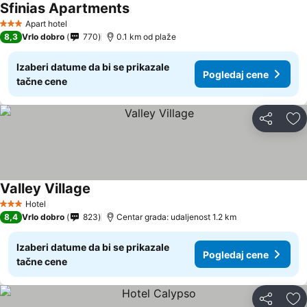
Sfinias Apartments
Apart hotel
3 Zvezdice
8,3
Vrlo dobro
770
0.1 km od plaže
Izaberi datume da bi se prikazale
Pogledaj cene
tačne cene
Deli
Do
Valley Village
Hotel
3 Zvezdice
8,4
Vrlo dobro
823
Centar grada: udaljenost 1.2 km
Izaberi datume da bi se prikazale
Pogledaj cene
tačne cene
Deli
Do