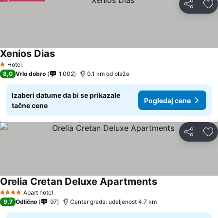
Deli
Do
Xenios Dias
Hotel
1 Zvezdice
8,0
Vrlo dobro
1.002
0.1 km od plaže
Izaberi datume da bi se prikazale
Pogledaj cene
tačne cene
Deli
Do
Orelia Cretan Deluxe Apartments
Apart hotel
4 Zvezdice
9,7
Odlično
97
Centar grada: udaljenost 4.7 km