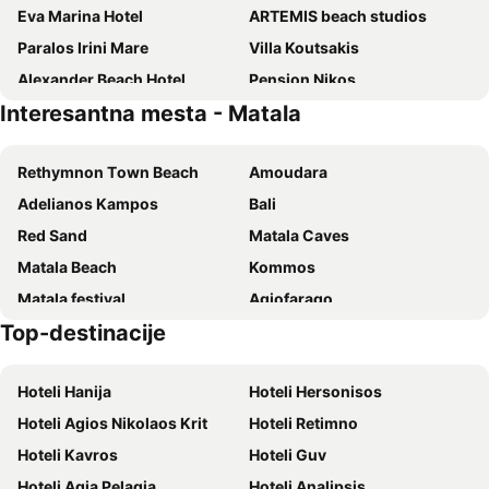
Eva Marina Hotel
ARTEMIS beach studios
Paralos Irini Mare
Villa Koutsakis
Alexander Beach Hotel
Pension Nikos
Interesantna mesta - Matala
Hotel Neos Matala
Sunlight Hotel
ADĀMA - A Signature Collection by Zálo Spaces - Adults Only
Matala View
Rethymnon Τown Beach
Amoudara
Philharmonie Hotel
Galini Tropica
Adelianos Kampos
Bali
Paralos The Maxine
Matala Bay Hotel
Red Sand
Matala Caves
Studio Galatia
Astoria Hotel
Matala Beach
Kommos
Idi
Valley Village
Matala festival
Agiofarago
Hotel Calypso
Dimitris Villa Hotel
Top-destinacije
Phaistos
Agia Galini beaches
Xenios Dias
Hotel Coral Matala
Agios Georgios
Gortyna
Armonia Hotel
Marina Hotel
Hoteli Hanija
Hoteli Hersonisos
Preveli
Cretan Wine Festival
Maria
Lybian Sea
Hoteli Agios Nikolaos Krit
Hoteli Retimno
Triopetra
Potami Dam Lake
Kostas Rooms & Apartments
Arsinoi Studios
Hoteli Kavros
Hoteli Guv
Moni Preveli
Rimondi Fountain
Porto Galini
Minos Boutique Hotel Agia Galini
Hoteli Agia Pelagia
Hoteli Analipsis