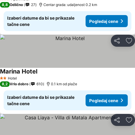
3 Zvezdice
8,8
Odlično
27
Centar grada: udaljenost 0.2 km
Izaberi datume da bi se prikazale
Pogledaj cene
tačne cene
Deli
Do
Marina Hotel
Hotel
2 Zvezdice
8,2
Vrlo dobro
610
0.1 km od plaže
Izaberi datume da bi se prikazale
Pogledaj cene
tačne cene
Deli
Do