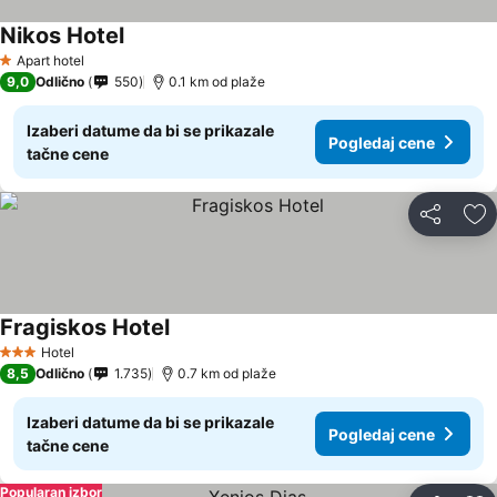
Nikos Hotel
Apart hotel
1 Zvezdice
9,0
Odlično
550
0.1 km od plaže
Izaberi datume da bi se prikazale
Pogledaj cene
tačne cene
Deli
Do
Fragiskos Hotel
Hotel
3 Zvezdice
8,5
Odlično
1.735
0.7 km od plaže
Izaberi datume da bi se prikazale
Pogledaj cene
tačne cene
Popularan izbor