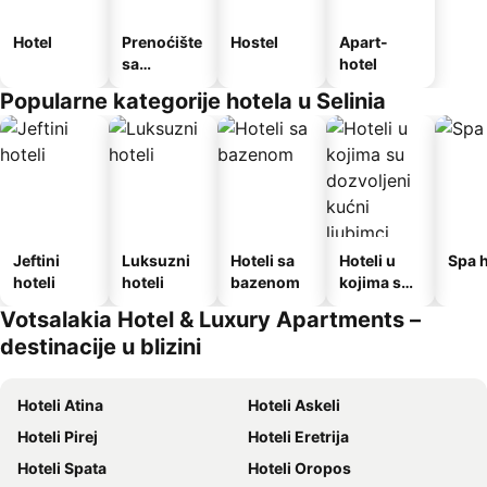
Hotel
Prenoćište
Hostel
Apart-
sa
hotel
doručkom
Popularne kategorije hotela u Selinia
Jeftini
Luksuzni
Hoteli sa
Hoteli u
Spa h
hoteli
hoteli
bazenom
kojima su
dozvoljeni
Votsalakia Hotel & Luxury Apartments –
kućni
destinacije u blizini
ljubimci
Hoteli Atina
Hoteli Askeli
Hoteli Pirej
Hoteli Eretrija
Hoteli Spata
Hoteli Oropos