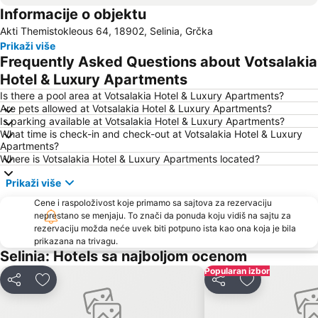
Informacije o objektu
Vouliagmeni Beach
Akropolj
Akti Themistokleous 64, 18902, Selinia, Grčka
Monastiraki
Metamorfosi
Prikaži više
Trg Sintagma
Kolonaki
Frequently Asked Questions about Votsalakia
Athens Metro
Atinski aerodrom Elefterios Venizelos
Hotel & Luxury Apartments
Egaleo
Kallithea
Is there a pool area at Votsalakia Hotel & Luxury Apartments?
Are pets allowed at Votsalakia Hotel & Luxury Apartments?
Nea Makri
Flisvos Marina
Is parking available at Votsalakia Hotel & Luxury Apartments?
What time is check-in and check-out at Votsalakia Hotel & Luxury
Traditional Settlement of Plaka
Omonia
Apartments?
Dental expo
Aegina Port
Where is Votsalakia Hotel & Luxury Apartments located?
Agia Paraskevi
Porto Rafti
Prikaži više
Piraeus Center
Psirri
Cene i raspoloživost koje primamo sa sajtova za rezervaciju
neprestano se menjaju. To znači da ponuda koju vidiš na sajtu za
Pandora
Pelion Music Village
rezervaciju možda neće uvek biti potpuno ista kao ona koja je bila
Christmas at Syntagma Square
Megaron - Athens International Conference Centre
prikazana na trivagu.
Selinia: Hotels sa najboljom ocenom
Neo Iraklio Attikis
Golden Hall
Popularan izbor
Kinetta
Deli
Dodati u favorite
Deli
Dodati u favo