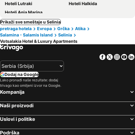
Hoteli Lutraki
Hoteli Halkida
Hoteli Agia Marina
Prikaži sve smeštaje u Selinia
pretraga hotela
Evropa
Grčka
Atika
Salamina - Salamis Island
Selinia
Votsalakia Hotel & Luxury Apartments
Facebook
Twitter
Insta
Yo
Dodaj na Google
Lako pronađi naše rezultate: dodaj
trivago kao omiljeni izvor na Google.
Kompanija
Naši proizvodi
Uslovi i politike
Podrška