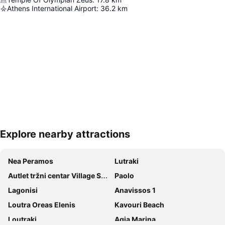
Athens International Airport
:
36.2
km
Explore nearby attractions
Proširi mapu
Nea Peramos
Lutraki
Autlet tržni centar Village Shopping & More
Paolo
Lagonisi
Anavissos 1
Loutra Oreas Elenis
Kavouri Beach
Loutraki
Agia Marina