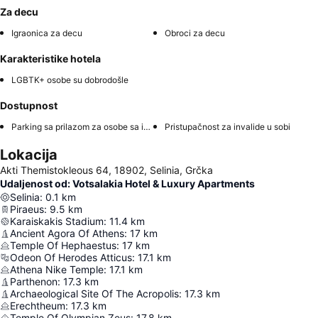
Za decu
Igraonica za decu
Obroci za decu
Karakteristike hotela
LGBTK+ osobe su dobrodošle
Dostupnost
Parking sa prilazom za osobe sa invaliditetom
Pristupačnost za invalide u sobi
Lokacija
Akti Themistokleous 64, 18902, Selinia, Grčka
Udaljenost od: Votsalakia Hotel & Luxury Apartments
Selinia
:
0.1
km
Piraeus
:
9.5
km
Karaiskakis Stadium
:
11.4
km
Ancient Agora Of Athens
:
17
km
Temple Of Hephaestus
:
17
km
Odeon Of Herodes Atticus
:
17.1
km
Athena Nike Temple
:
17.1
km
Parthenon
:
17.3
km
Archaeological Site Of The Acropolis
:
17.3
km
Erechtheum
:
17.3
km
Temple Of Olympian Zeus
:
17.8
km