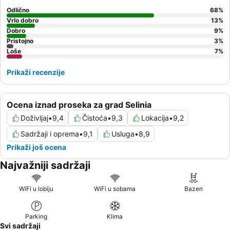
Odlično
68
%
Vrlo dobro
13
%
Dobro
9
%
Pristojno
3
%
Loše
7
%
Prikaži recenzije
Ocena iznad proseka za grad Selinia
Doživljaj
•
9,4
Čistoća
•
9,3
Lokacija
•
9,2
Sadržaji i oprema
•
9,1
Usluga
•
8,9
Prikaži još ocena
Najvažniji sadržaji
WiFi u lobiju
WiFi u sobama
Bazen
Parking
Klima
Svi sadržaji