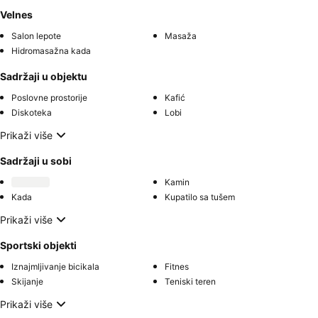
Velnes
Salon lepote
Masaža
Hidromasažna kada
Sadržaji u objektu
Poslovne prostorije
Kafić
Diskoteka
Lobi
Prikaži više
Sadržaji u sobi
Kamin
Kada
Kupatilo sa tušem
Prikaži više
Sportski objekti
Iznajmljivanje bicikala
Fitnes
Skijanje
Teniski teren
Prikaži više