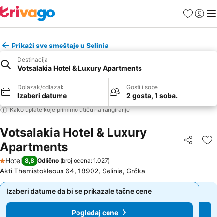
Favoriti
Prijavi
Men
Prikaži sve smeštaje u Selinia
Destinacija
Votsalakia Hotel & Luxury Apartments
Dolazak/odlazak
Gosti i sobe
Izaberi datume
2 gosta, 1 soba.
Kako uplate koje primimo utiču na rangiranje
Votsalakia Hotel & Luxury
Apartments
Deli
Do
Hotel
8,8
Odlično
(
broj ocena: 1.027
)
1 Zvezdice
Akti Themistokleous 64, 18902, Selinia, Grčka
Izaberi datume da bi se prikazale tačne cene
Izaberi datume da bi se prikazale tačne cene
Pogledaj cene
Pogledaj cene