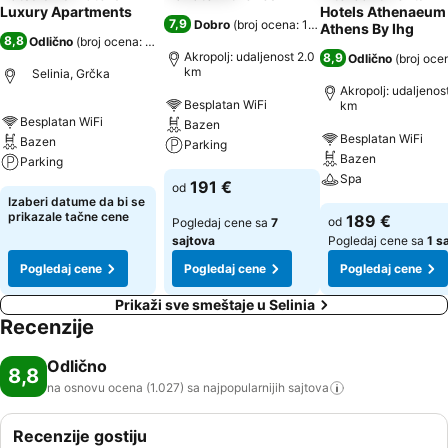
Luxury Apartments
Hotels Athenaeum
7,9
Dobro
(
broj ocena: 12.063
)
Athens By Ihg
8,8
Odlično
(
broj ocena: 1.027
)
Akropolj: udaljenost 2.0
8,9
Odlično
(
broj oce
km
Selinia, Grčka
Akropolj: udaljenost
Besplatan WiFi
km
Besplatan WiFi
Bazen
Besplatan WiFi
Bazen
Parking
Bazen
Parking
Spa
191 €
od
Izaberi datume da bi se
prikazale tačne cene
189 €
od
Pogledaj cene sa
7
sajtova
Pogledaj cene sa
1 s
Pogledaj cene
Pogledaj cene
Pogledaj cene
Prikaži sve smeštaje u Selinia
Recenzije
Odlično
8,8
na osnovu ocena (1.027) sa najpopularnijih
sajtova
Recenzije gostiju