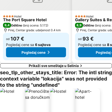
Hotel
Hotel
4 Zvezdice
4 Zvezdice
The Port Square Hotel
Gallery Suites & R
9,4
8,9
Odlično
(
broj ocena: 5.172
)
Odlično
(
broj ocena:
Pirej, Centar grada: udaljenost 0.4 km
Pirej, Centar grada: ud
107 €
93 €
od
od
Pogledaj cene sa
6 sajtova
Pogledaj cene sa
8 
Pogledaj cene
Pogledaj
Prikaži sve smeštaje u Selinia
seo_tlp_other_stays_title: Error: The intl string
context variable "lokacija" was not provided
to the string "undefined"