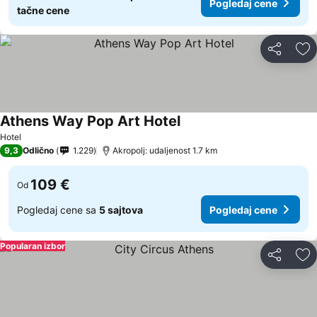
Pogledaj cene
tačne cene
Deli
Do
Athens Way Pop Art Hotel
Hotel
9,3
Odlično
1.229
Akropolj: udaljenost 1.7 km
109 €
Od
Pogledaj cene sa
5 sajtova
Pogledaj cene
Popularan izbor
Deli
Do