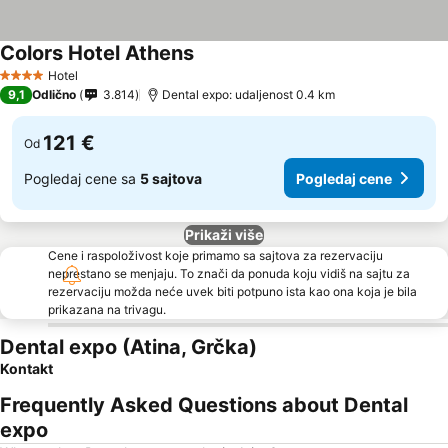
Colors Hotel Athens
Hotel
4 Zvezdice
9,1
Odlično
3.814
Dental expo: udaljenost 0.4 km
121 €
Od
Pogledaj cene sa
5 sajtova
Pogledaj cene
Prikaži više
Cene i raspoloživost koje primamo sa sajtova za rezervaciju
neprestano se menjaju. To znači da ponuda koju vidiš na sajtu za
rezervaciju možda neće uvek biti potpuno ista kao ona koja je bila
prikazana na trivagu.
Dental expo (Atina, Grčka)
Kontakt
Frequently Asked Questions about Dental
expo