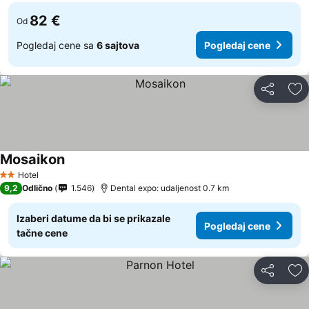
82 €
Od
Pogledaj cene sa
6 sajtova
Pogledaj cene
Deli
Do
Mosaikon
Hotel
2 Zvezdice
9,2
Odlično
1.546
Dental expo: udaljenost 0.7 km
Izaberi datume da bi se prikazale
Pogledaj cene
tačne cene
Deli
Do