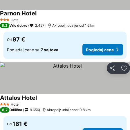
Parnon Hotel
Hotel
3 Zvezdice
8,2
Vrlo dobro
2.457
Akropolj: udaljenost 1.6 km
97 €
Od
Pogledaj cene sa
7 sajtova
Pogledaj cene
Deli
Do
Attalos Hotel
Hotel
3 Zvezdice
8,7
Odlično
9.656
Akropolj: udaljenost 0.8 km
161 €
Od