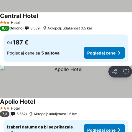
Central Hotel
Hotel
3 Zvezdice
8,6
Odlično
8.589
Akropolj: udaljenost 0.5 km
187 €
Od
Pogledaj cene sa
5 sajtova
Pogledaj cene
Deli
Do
Apollo Hotel
Hotel
3 Zvezdice
7,3
5.552
Akropolj: udaljenost 1.6 km
Izaberi datume da bi se prikazale
Pogledaj cene