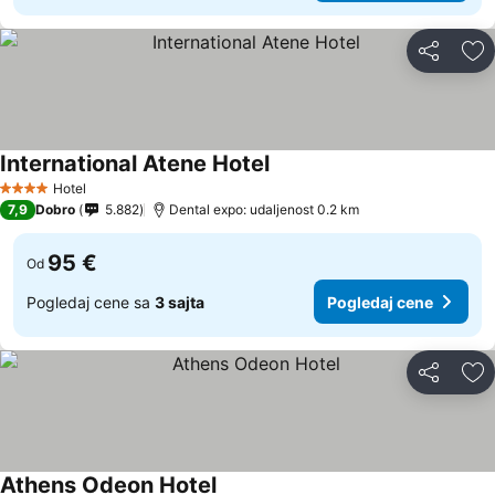
Deli
Do
International Atene Hotel
Hotel
4 Zvezdice
7,9
Dobro
5.882
Dental expo: udaljenost 0.2 km
95 €
Od
Pogledaj cene sa
3 sajta
Pogledaj cene
Deli
Do
Athens Odeon Hotel