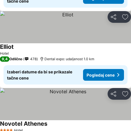
tačne cene
Deli
Do
Elliot
Hotel
9,4
Odlično
478
Dental expo: udaljenost 1.0 km
Izaberi datume da bi se prikazale
Pogledaj cene
tačne cene
Deli
Do
Novotel Athenes
Hotel