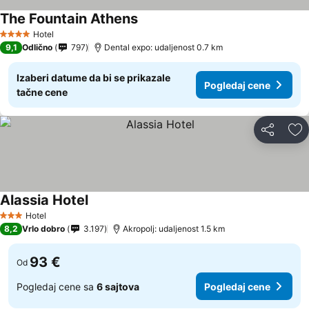
The Fountain Athens
Hotel
4 Zvezdice
9,1
Odlično
797
Dental expo: udaljenost 0.7 km
Izaberi datume da bi se prikazale
Pogledaj cene
tačne cene
Deli
Do
Alassia Hotel
Hotel
3 Zvezdice
8,2
Vrlo dobro
3.197
Akropolj: udaljenost 1.5 km
93 €
Od
Pogledaj cene sa
6 sajtova
Pogledaj cene