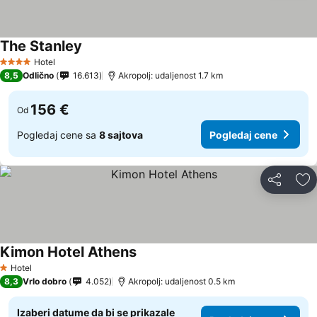
The Stanley
Hotel
4 Zvezdice
8,5
Odlično
16.613
Akropolj: udaljenost 1.7 km
156 €
Od
Pogledaj cene sa
8 sajtova
Pogledaj cene
Deli
Do
Kimon Hotel Athens
Hotel
1 Zvezdice
8,3
Vrlo dobro
4.052
Akropolj: udaljenost 0.5 km
Izaberi datume da bi se prikazale