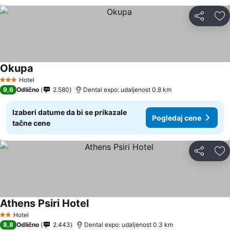
Deli
Do
Okupa
Hotel
3 Zvezdice
9,6
Odlično
2.580
Dental expo: udaljenost 0.8 km
Izaberi datume da bi se prikazale
Pogledaj cene
tačne cene
Deli
Do
Athens Psiri Hotel
Hotel
2 Zvezdice
8,8
Odlično
2.443
Dental expo: udaljenost 0.3 km