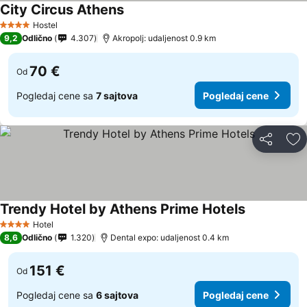
City Circus Athens
Hostel
4 Zvezdice
9,2
Odlično
4.307
Akropolj: udaljenost 0.9 km
70 €
Od
Pogledaj cene sa
7 sajtova
Pogledaj cene
Deli
Do
Trendy Hotel by Athens Prime Hotels
Hotel
4 Zvezdice
8,6
Odlično
1.320
Dental expo: udaljenost 0.4 km
151 €
Od
Pogledaj cene sa
6 sajtova
Pogledaj cene