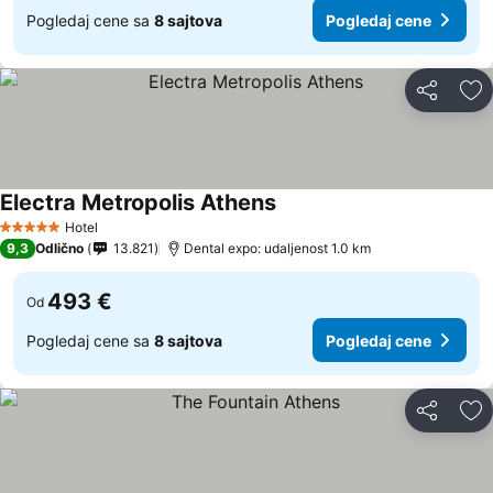
Pogledaj cene sa
8 sajtova
Pogledaj cene
Deli
Do
Electra Metropolis Athens
Hotel
5 Zvezdice
9,3
Odlično
13.821
Dental expo: udaljenost 1.0 km
493 €
Od
Pogledaj cene sa
8 sajtova
Pogledaj cene
Deli
Do