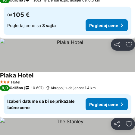
9,1
Odlično
1.962
Dental expo: udaljenost 0.3 km
105 €
Od
Pogledaj cene sa
3 sajta
Pogledaj cene
Deli
Do
Plaka Hotel
Hotel
3 Zvezdice
9,0
Odlično
10.697
Akropolj: udaljenost 1.4 km
Izaberi datume da bi se prikazale
Pogledaj cene
tačne cene
Deli
Do