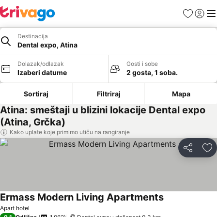
Favoriti
Prijavi
Men
Destinacija
Dental expo, Atina
Dolazak/odlazak
Gosti i sobe
Izaberi datume
2 gosta, 1 soba.
Sortiraj
Filtriraj
Mapa
Atina: smeštaji u blizini lokacije Dental expo
(Atina, Grčka)
Kako uplate koje primimo utiču na rangiranje
Deli
Do
Ermass Modern Living Apartments
Apart hotel