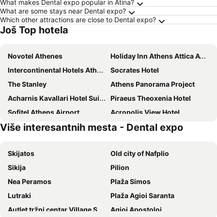
What makes Dental expo popular in Atina?
What are some stays near Dental expo?
Which other attractions are close to Dental expo?
Još Top hotela
Novotel Athenes
Holiday Inn Athens Attica Av. Airport West by IHG
Intercontinental Hotels Athenaeum Athens By Ihg
Socrates Hotel
The Stanley
Athens Panorama Project
Acharnis Kavallari Hotel Suites
Piraeus Theoxenia Hotel
Sofitel Athens Airport
Acropolis View Hotel
Više interesantnih mesta - Dental expo
Crowne Plaza Athens - City Centre By Ihg
Filon
Theoxenia Palace
Xenophon Hotel
Skijatos
Old city of Nafplio
Hotel President
Gallery Suites & Residences Piraeus
Sikija
Pilion
Kimon Hotel Athens
Cavo D' Oro
Nea Peramos
Plaža Simos
Epidavros Hotel
ROY Hotel
Lutraki
Plaža Agioi Saranta
Athens House
Arion Athens Hotel
Autlet tržni centar Village Shopping & More
Agioi Apostoloi
Emmantina Hotel
Blue Sea Hotel Alimos