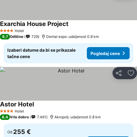
Exarchia House Project
Hotel
4 Zvezdice
9,7
Odlično
729
Dental expo: udaljenost 0.8 km
Izaberi datume da bi se prikazale
Pogledaj cene
tačne cene
Deli
Do
Astor Hotel
Hotel
4 Zvezdice
8,4
Vrlo dobro
7.461
Akropolj: udaljenost 0.8 km
255 €
Od