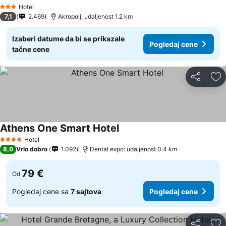
Hotel
3 Zvezdice
7,1
2.469
Akropolj: udaljenost 1.2 km
Izaberi datume da bi se prikazale
Pogledaj cene
tačne cene
Deli
Do
Athens One Smart Hotel
Hotel
4 Zvezdice
8,0
Vrlo dobro
1.092
Dental expo: udaljenost 0.4 km
79 €
Od
Pogledaj cene sa
7 sajtova
Pogledaj cene