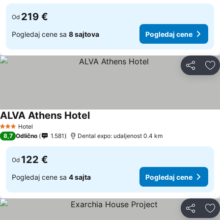
219 €
Od
Pogledaj cene sa
8 sajtova
Pogledaj cene
Deli
Do
ALVA Athens Hotel
Hotel
3 Zvezdice
8,7
Odlično
1.581
Dental expo: udaljenost 0.4 km
122 €
Od
Pogledaj cene sa
4 sajta
Pogledaj cene
Deli
Do