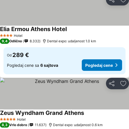
Deli
Do
Elia Ermou Athens Hotel
Hotel
4 Zvezdice
9,4
Odlično
8.332
Dental expo: udaljenost 1.0 km
289 €
Od
Pogledaj cene sa
6 sajtova
Pogledaj cene
Deli
Do
Zeus Wyndham Grand Athens
Hotel
5 Zvezdice
8,3
Vrlo dobro
11.637
Dental expo: udaljenost 0.6 km