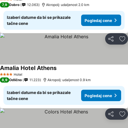
4 Zvezdice
7,9
Dobro
12.063
Akropolj: udaljenost 2.0 km
Izaberi datume da bi se prikazale
Pogledaj cene
tačne cene
Deli
Do
Amalia Hotel Athens
Hotel
4 Zvezdice
8,9
Odlično
11.223
Akropolj: udaljenost 0.9 km
Izaberi datume da bi se prikazale
Pogledaj cene
tačne cene
Deli
Do