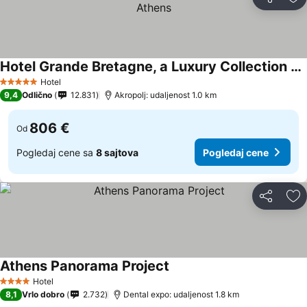
Deli
Do
Hotel Grande Bretagne, a Luxury Collection Hotel, Athens
Hotel
5 Zvezdice
9,4
Odlično
12.831
Akropolj: udaljenost 1.0 km
806 €
Od
Pogledaj cene sa
8 sajtova
Pogledaj cene
Deli
Do
Athens Panorama Project
Hotel
4 Zvezdice
8,1
Vrlo dobro
2.732
Dental expo: udaljenost 1.8 km