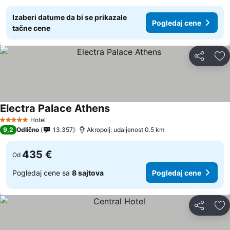
Izaberi datume da bi se prikazale
Pogledaj cene
tačne cene
Deli
Do
Electra Palace Athens
Hotel
5 Zvezdice
9,2
Odlično
13.357
Akropolj: udaljenost 0.5 km
435 €
Od
Pogledaj cene sa
8 sajtova
Pogledaj cene
Deli
Do