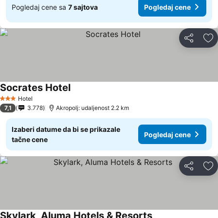
Pogledaj cene sa
7 sajtova
Pogledaj cene
Deli
Do
Socrates Hotel
Hotel
3 Zvezdice
7,1
3.778
Akropolj: udaljenost 2.2 km
Izaberi datume da bi se prikazale
Pogledaj cene
tačne cene
Deli
Do
Skylark, Aluma Hotels & Resorts