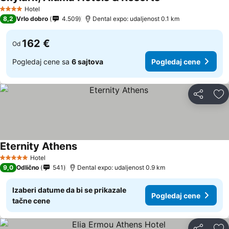
Hotel
4 Zvezdice
8,2
Vrlo dobro
4.509
Dental expo: udaljenost 0.1 km
162 €
Od
Pogledaj cene sa
6 sajtova
Pogledaj cene
Deli
Do
Eternity Athens
Hotel
5 Zvezdice
9,0
Odlično
541
Dental expo: udaljenost 0.9 km
Izaberi datume da bi se prikazale
Pogledaj cene
tačne cene