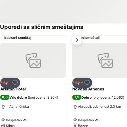
Uporedi sa sličnim smeštajima
Izabrani smeštaj
Slični smeštaji
sledeće
Dodati u favorite
Dodati u favorite
Hotel
Hotel
3 Zvezdice
4 Zvezdice
Deli
Deli
Ariston Hotel
Novotel Athenes
8,0
7,9
Vrlo dobro
(
broj ocena: 3.804
)
Dobro
(
broj ocena: 12.063
)
Atina, Grčka
Akropolj: udaljenost 2.0 km
Besplatan WiFi
Besplatan WiFi
Klima
Bazen