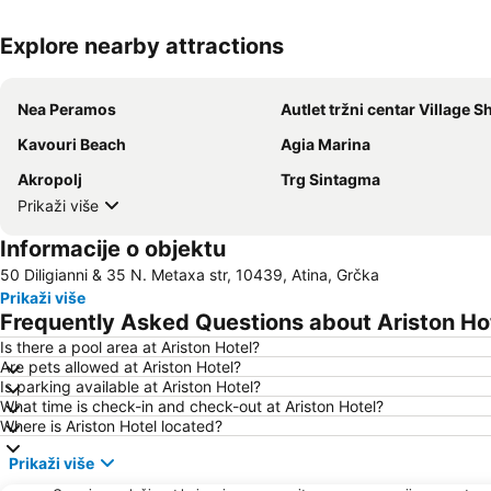
Explore nearby attractions
Nea Peramos
Autlet tržni centar Village Shopping &
Kavouri Beach
Agia Marina
Akropolj
Trg Sintagma
Prikaži više
Informacije o objektu
50 Diligianni & 35 N. Metaxa str, 10439, Atina, Grčka
Prikaži više
Frequently Asked Questions about Ariston Ho
Is there a pool area at Ariston Hotel?
Are pets allowed at Ariston Hotel?
Is parking available at Ariston Hotel?
What time is check-in and check-out at Ariston Hotel?
Where is Ariston Hotel located?
Prikaži više