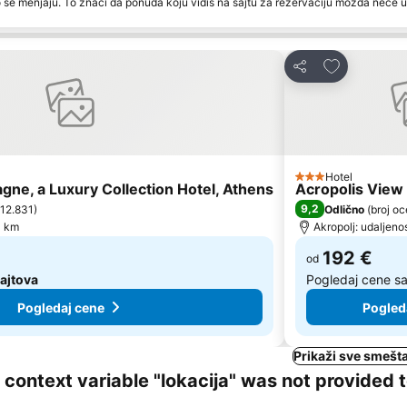
 se menjaju. To znači da ponuda koju vidiš na sajtu za rezervaciju možda neće u
te
Dodati u fav
Deli
Hotel
3 Zvezdice
gne, a Luxury Collection Hotel, Athens
Acropolis View
9,2
 12.831
)
Odlično
(
broj oc
0 km
Akropolj: udaljeno
192 €
od
sajtova
Pogledaj cene s
Pogledaj cene
Pogled
Prikaži sve smešta
ng context variable "lokacija" was not provided 