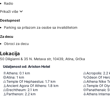
Radio
Prikaži više
Dostupnost
Parking sa prilazom za osobe sa invaliditetom
Za decu
Obroci za decu
Lokacija
50 Diligianni & 35 N. Metaxa str, 10439, Atina, Grčka
Udaljenost od: Ariston Hotel
Athens
:
0.1
km
Acropolis
:
2.2
Atina
:
1
km
Odeon Of Hero
Temple Of Hephaestus
:
1.7
km
Athena Nike T
Ancient Agora Of Athens
:
1.8
km
Temple Of Ol
Erechtheum
:
2.1
km
Panathenaic S
Parthenon
:
2.2
km
Athens Internat