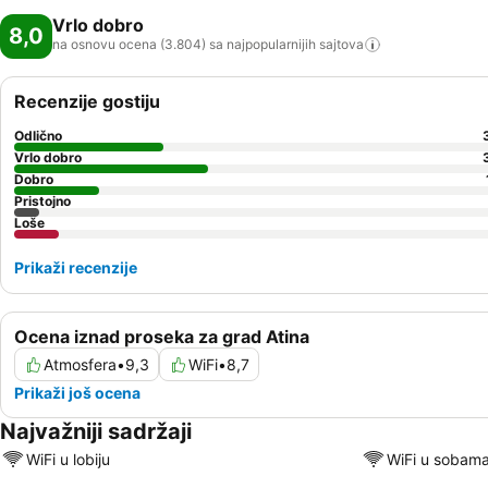
Vrlo dobro
8,0
na osnovu ocena (3.804) sa najpopularnijih
sajtova
Recenzije gostiju
Odlično
Vrlo dobro
Dobro
Pristojno
Loše
Prikaži recenzije
Ocena iznad proseka za grad Atina
Atmosfera
•
9,3
WiFi
•
8,7
Prikaži još ocena
Najvažniji sadržaji
WiFi u lobiju
WiFi u sobam