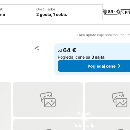
ak
Gosti i sobe
SR · €
Pr
ume
2 gosta, 1 soba.
Kako uplate koje primimo utiču n
Dodati u favorite
64 €
od
Deli
Pogledaj cene sa
3 sajta
Pogledaj cene