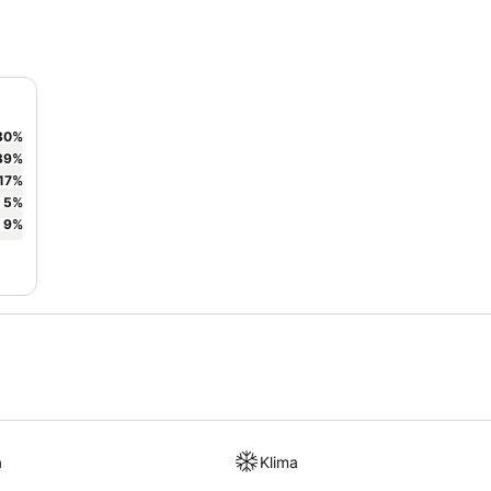
30
%
39
%
17
%
5
%
9
%
a
Klima