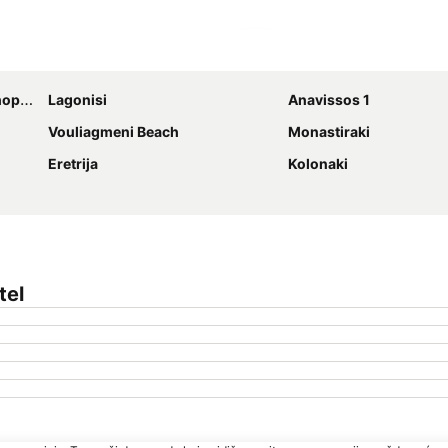
Proširi mapu
 More
Lagonisi
Anavissos 1
Vouliagmeni Beach
Monastiraki
Eretrija
Kolonaki
tel