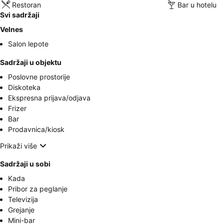
Restoran
Bar u hotelu
Svi sadržaji
Velnes
Salon lepote
Sadržaji u objektu
Poslovne prostorije
Diskoteka
Ekspresna prijava/odjava
Frizer
Bar
Prodavnica/kiosk
Prikaži više
Sadržaji u sobi
Kada
Pribor za peglanje
Televizija
Grejanje
Mini-bar