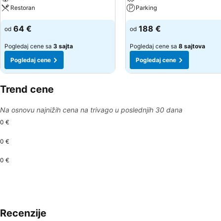
Restoran
Parking
64 €
188 €
od
od
Pogledaj cene sa
3 sajta
Pogledaj cene sa
8 sajtova
Pogledaj cene
Pogledaj cene
Trend cene
Na osnovu najnižih cena na trivago u poslednjih 30 dana
0 €
0 €
0 €
Recenzije