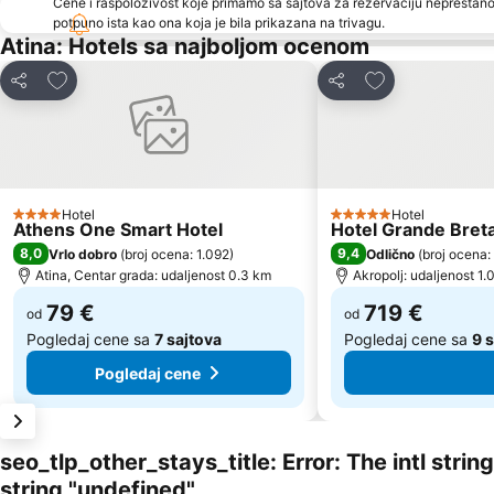
Cene i raspoloživost koje primamo sa sajtova za rezervaciju neprestano
potpuno ista kao ona koja je bila prikazana na trivagu.
Atina: Hotels sa najboljom ocenom
Dodati u favorite
Dodati u favori
Deli
Deli
Hotel
Hotel
4 Zvezdice
5 Zvezdice
Athens One Smart Hotel
Hotel Grande Breta
8,0
9,4
Vrlo dobro
(
broj ocena: 1.092
)
Odlično
(
broj ocena:
Atina, Centar grada: udaljenost 0.3 km
Akropolj: udaljenost 1.
79 €
719 €
od
od
Pogledaj cene sa
7 sajtova
Pogledaj cene sa
9 
Pogledaj cene
seo_tlp_other_stays_title: Error: The intl stri
string "undefined"