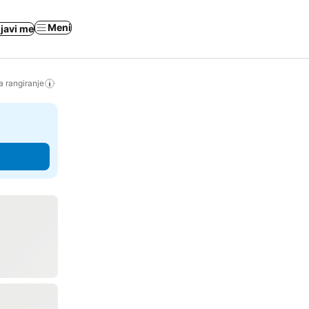
Meni
ijavi me
a rangiranje