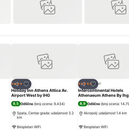
Dodati u favorite
Dodati u favorite
Hotel
Hotel
4 Zvezdice
5 Zvezdice
Deli
Deli
Holiday Inn Athens Attica Av.
Intercontinental Hotels
Airport West by IHG
Athenaeum Athens By Ihg
8,5
8,9
Odlično
(
broj ocena: 9.434
)
Odlično
(
broj ocena: 14.7
Spata, Centar grada: udaljenost 3.2
Akropolj: udaljenost 1.4 km
km
Besplatan WiFi
Besplatan WiFi