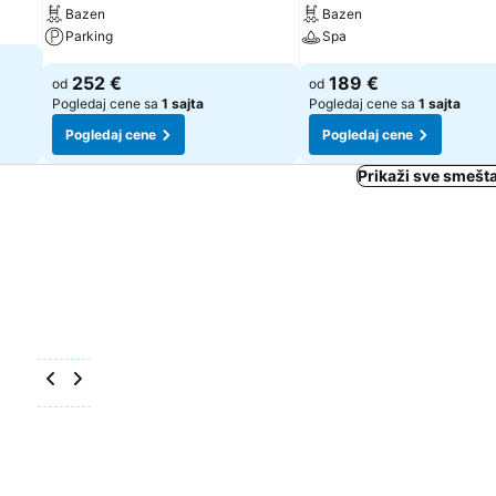
Bazen
Bazen
Parking
Spa
252 €
189 €
od
od
Pogledaj cene sa
1 sajta
Pogledaj cene sa
1 sajta
Pogledaj cene
Pogledaj cene
Prikaži sve smešta