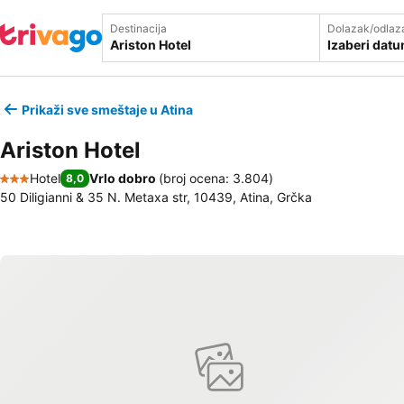
Destinacija
Dolazak/odlaz
Izaberi dat
Prikaži sve smeštaje u Atina
Ariston Hotel
Hotel
Vrlo dobro
(
broj ocena: 3.804
)
8,0
3 Zvezdice
50 Diligianni & 35 N. Metaxa str, 10439, Atina, Grčka