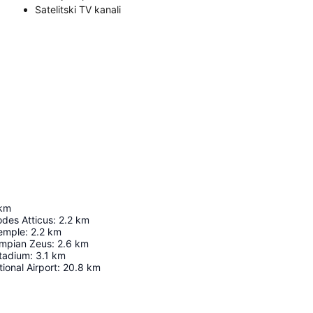
Satelitski TV kanali
km
des Atticus
:
2.2
km
emple
:
2.2
km
ympian Zeus
:
2.6
km
tadium
:
3.1
km
ional Airport
:
20.8
km