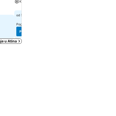
Klima
Spa
53 €
156 €
od
od
Pogledaj cene sa
7 sajtova
Pogledaj cene sa
9 sajtova
Pogledaj cene
Pogledaj cene
je u Atina