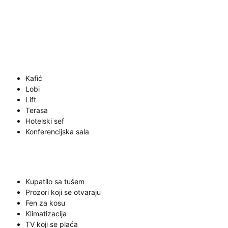
Kafić
Lobi
Lift
Terasa
Hotelski sef
Konferencijska sala
Kupatilo sa tušem
Prozori koji se otvaraju
Fen za kosu
Klimatizacija
TV koji se plaća