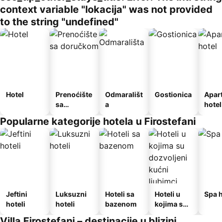
context variable "lokacija" was not provided
to the string "undefined"
Hotel
Prenoćište
Odmarališt
Gostionica
Apar
sa
a
hotel
doručkom
Popularne kategorije hotela u Firostefani
Jeftini
Luksuzni
Hoteli sa
Hoteli u
Spa h
hoteli
hoteli
bazenom
kojima su
dozvoljeni
Villa Firostefani – destinacije u blizini