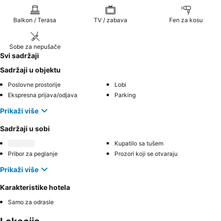
Balkon / Terasa
TV / zabava
Fen za kosu
Sobe za nepušače
Svi sadržaji
Sadržaji u objektu
Poslovne prostorije
Lobi
Ekspresna prijava/odjava
Parking
Prikaži više
Sadržaji u sobi
Kupatilo sa tušem
Pribor za peglanje
Prozori koji se otvaraju
Prikaži više
Karakteristike hotela
Samo za odrasle