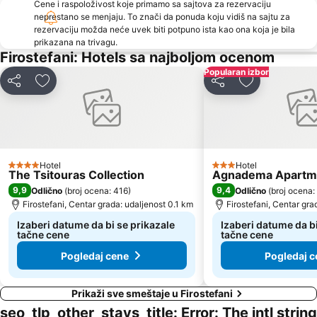
Cene i raspoloživost koje primamo sa sajtova za rezervaciju
neprestano se menjaju. To znači da ponuda koju vidiš na sajtu za
rezervaciju možda neće uvek biti potpuno ista kao ona koja je bila
prikazana na trivagu.
Firostefani: Hotels sa najboljom ocenom
Popularan izbor
Deli
Dodati u favorite
Deli
Dodati u favo
Hotel
Hotel
4 Zvezdice
3 Zvezdice
The Tsitouras Collection
Agnadema Apartm
9,9
9,4
Odlično
(
broj ocena: 416
)
Odlično
(
broj ocena:
Firostefani, Centar grada: udaljenost 0.1 km
Firostefani, Centar gra
Izaberi datume da bi se prikazale
Izaberi datume da bi
tačne cene
tačne cene
Pogledaj cene
Pogledaj c
Prikaži sve smeštaje u Firostefani
seo_tlp_other_stays_title: Error: The intl string