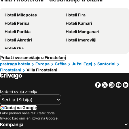
kućni
ljubimci
Hoteli Milopotas
Hoteli Fira
Hoteli Perisa
Hoteli Kamari
Hoteli Parikia
Hoteli Manganari
Hoteli Akrotiri
Hoteli Imerovilji
Hoteli Oia
Prikaži sve smeštaje u Firostefani
pretraga hotela
Evropa
Grčka
Južni Egej
Santorini
Firostefani
Villa Firostefani
Facebook
Twitter
Insta
Yo
Izaberi svoju zemlju
Dodaj na Google
Lako pronađi naše rezultate: dodaj
trivago kao omiljeni izvor na Google.
Kompanija