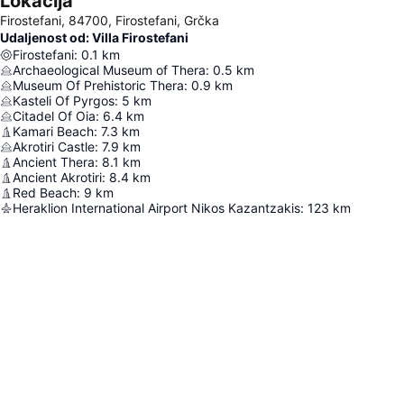
Lokacija
Firostefani, 84700, Firostefani, Grčka
Udaljenost od: Villa Firostefani
Firostefani
:
0.1
km
Archaeological Museum of Thera
:
0.5
km
Museum Of Prehistoric Thera
:
0.9
km
Kasteli Of Pyrgos
:
5
km
Citadel Of Oia
:
6.4
km
Kamari Beach
:
7.3
km
Akrotiri Castle
:
7.9
km
Ancient Thera
:
8.1
km
Ancient Akrotiri
:
8.4
km
Red Beach
:
9
km
Heraklion International Airport Nikos Kazantzakis
:
123
km