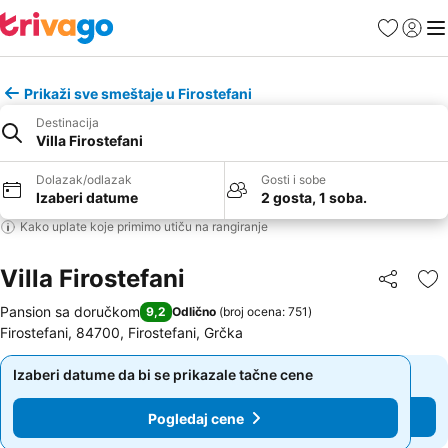
Favoriti
Prijavi
Men
Prikaži sve smeštaje u Firostefani
Destinacija
Villa Firostefani
Dolazak/odlazak
Gosti i sobe
Izaberi datume
2 gosta, 1 soba.
Kako uplate koje primimo utiču na rangiranje
Villa Firostefani
Deli
Do
Pansion sa doručkom
9,2
Odlično
(
broj ocena: 751
)
Firostefani, 84700, Firostefani, Grčka
Izaberi datume da bi se prikazale tačne cene
Izaberi datume da bi se prikazale tačne cene
Pogledaj cene
Pogledaj cene