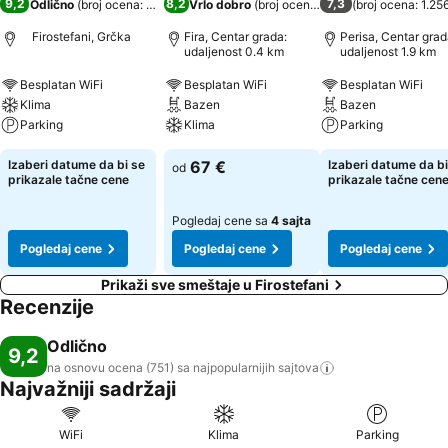
9,2
8,2
7,3
Odlično
(
broj ocena: 751
)
Vrlo dobro
(
broj ocena: 2.080
(
)
broj ocena: 1.25
Firostefani, Grčka
Fira, Centar grada:
Perisa, Centar grad
udaljenost 0.4 km
udaljenost 1.9 km
Besplatan WiFi
Besplatan WiFi
Besplatan WiFi
Klima
Bazen
Bazen
Parking
Klima
Parking
Izaberi datume da bi se
67 €
Izaberi datume da bi
od
prikazale tačne cene
prikazale tačne cen
Pogledaj cene sa
4 sajta
Pogledaj cene
Pogledaj cene
Pogledaj cene
Prikaži sve smeštaje u Firostefani
Recenzije
Odlično
9,2
na osnovu ocena (751) sa najpopularnijih
sajtova
Najvažniji sadržaji
WiFi
Klima
Parking