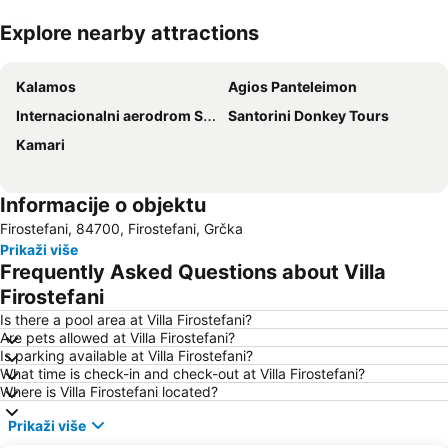
Explore nearby attractions
Proširi mapu
Kalamos
Agios Panteleimon
Internacionalni aerodrom Santorini
Santorini Donkey Tours
Kamari
Informacije o objektu
Firostefani, 84700, Firostefani, Grčka
Prikaži više
Frequently Asked Questions about Villa
Firostefani
Is there a pool area at Villa Firostefani?
Are pets allowed at Villa Firostefani?
Is parking available at Villa Firostefani?
What time is check-in and check-out at Villa Firostefani?
Where is Villa Firostefani located?
Prikaži više