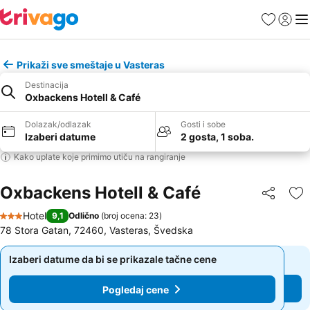
Favoriti
Prijavi
Men
Prikaži sve smeštaje u Vasteras
Destinacija
Oxbackens Hotell & Café
Dolazak/odlazak
Gosti i sobe
Izaberi datume
2 gosta, 1 soba.
Kako uplate koje primimo utiču na rangiranje
Oxbackens Hotell & Café
Deli
Do
Hotel
9,1
Odlično
(
broj ocena: 23
)
3 Zvezdice
78 Stora Gatan, 72460, Vasteras, Švedska
Izaberi datume da bi se prikazale tačne cene
Izaberi datume da bi se prikazale tačne cene
Pogledaj cene
Pogledaj cene