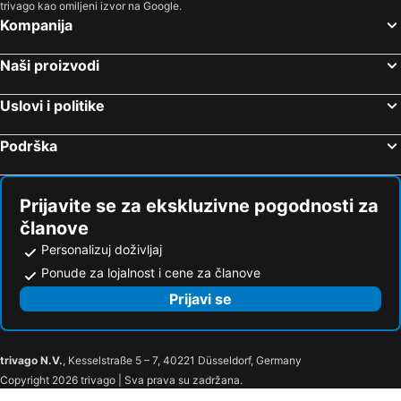
trivago kao omiljeni izvor na Google.
Kompanija
Naši proizvodi
Uslovi i politike
Podrška
Prijavite se za ekskluzivne pogodnosti za
članove
Personalizuj doživljaj
Ponude za lojalnost i cene za članove
Prijavi se
trivago N.V.
, Kesselstraße 5 – 7, 40221 Düsseldorf, Germany
Copyright 2026 trivago | Sva prava su zadržana.