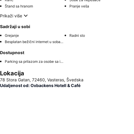
Štand sa hranom
Pranje veša
Prikaži više
Sadržaji u sobi
Grejanje
Radni sto
Besplatan bežični internet u sobama
Dostupnost
Parking sa prilazom za osobe sa invaliditetom
Lokacija
78 Stora Gatan, 72460, Vasteras, Švedska
Udaljenost od: Oxbackens Hotell & Café