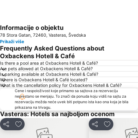
Informacije o objektu
Proširi mapu
78 Stora Gatan, 72460, Vasteras, Švedska
Prikaži više
Frequently Asked Questions about
Oxbackens Hotell & Café
Is there a pool area at Oxbackens Hotell & Café?
Are pets allowed at Oxbackens Hotell & Café?
Is parking available at Oxbackens Hotell & Café?
Where is Oxbackens Hotell & Café located?
What is the cancellation policy for Oxbackens Hotell & Café?
Cene i raspoloživost koje primamo sa sajtova za rezervaciju
neprestano se menjaju. To znači da ponuda koju vidiš na sajtu za
rezervaciju možda neće uvek biti potpuno ista kao ona koja je bila
prikazana na trivagu.
Vasteras: Hotels sa najboljom ocenom
Deli
Dodati u favorite
Deli
Dodati u favo