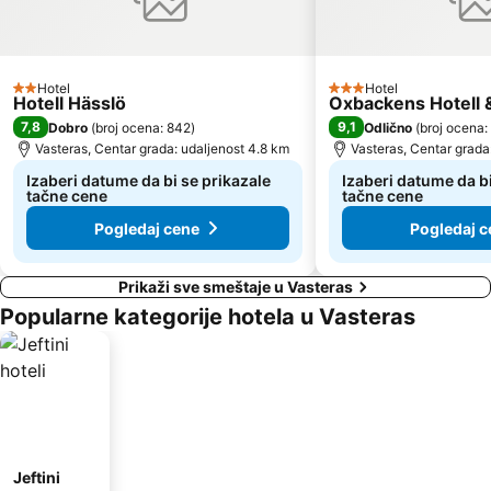
Hotel
Hotel
2 Zvezdice
3 Zvezdice
Hotell Hässlö
Oxbackens Hotell 
7,8
9,1
Dobro
(
broj ocena: 842
)
Odlično
(
broj ocena:
Vasteras, Centar grada: udaljenost 4.8 km
Vasteras, Centar grada
Izaberi datume da bi se prikazale
Izaberi datume da bi
tačne cene
tačne cene
Pogledaj cene
Pogledaj c
Prikaži sve smeštaje u Vasteras
Popularne kategorije hotela u Vasteras
Jeftini