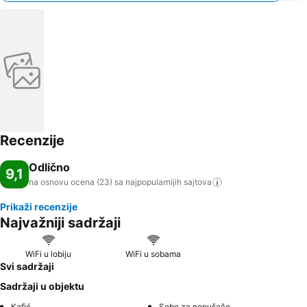
Recenzije
Odlično
9,1
na osnovu ocena (23) sa najpopularnijih
sajtova
Prikaži recenzije
Najvažniji sadržaji
WiFi u lobiju
WiFi u sobama
Svi sadržaji
Sadržaji u objektu
Kafić
Sobe za nepušače