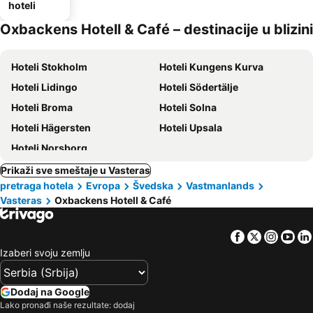
hoteli
Oxbackens Hotell & Café – destinacije u blizini
Hoteli Stokholm
Hoteli Kungens Kurva
Hoteli Lidingo
Hoteli Södertälje
Hoteli Broma
Hoteli Solna
Hoteli Hägersten
Hoteli Upsala
Hoteli Norsborg
Prikaži sve smeštaje u Vasteras
pretraga hotela
Evropa
Švedska
Vastmanlands
Vasteras
Oxbackens Hotell & Café
Facebook
Twitter
Insta
Yo
Izaberi svoju zemlju
Dodaj na Google
Lako pronađi naše rezultate: dodaj