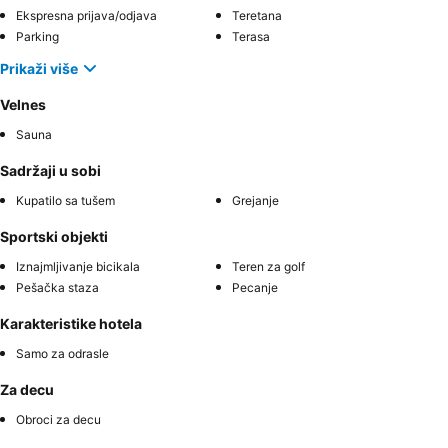
Ekspresna prijava/odjava
Teretana
Parking
Terasa
Prikaži više
Velnes
Sauna
Sadržaji u sobi
Kupatilo sa tušem
Grejanje
Sportski objekti
Iznajmljivanje bicikala
Teren za golf
Pešačka staza
Pecanje
Karakteristike hotela
Samo za odrasle
Za decu
Obroci za decu