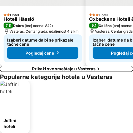
Hotel
Hotel
2 Zvezdice
3 Zvezdice
Hotell Hässlö
Oxbackens Hotell 
7,8
9,1
Dobro
(
broj ocena: 842
)
Odlično
(
broj ocena:
Vasteras, Centar grada: udaljenost 4.8 km
Vasteras, Centar grada
Izaberi datume da bi se prikazale
Izaberi datume da bi
tačne cene
tačne cene
Pogledaj cene
Pogledaj c
Prikaži sve smeštaje u Vasteras
Popularne kategorije hotela u Vasteras
Jeftini
hoteli