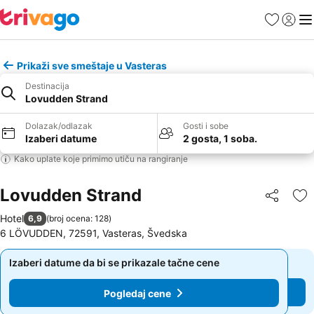
Favoriti
Prijavi
Men
Prikaži sve smeštaje u Vasteras
Destinacija
Lovudden Strand
Dolazak/odlazak
Gosti i sobe
Izaberi datume
2 gosta, 1 soba.
Kako uplate koje primimo utiču na rangiranje
Lovudden Strand
Deli
Do
Hotel
6,9
(
broj ocena: 128
)
6 LÖVUDDEN, 72591, Vasteras, Švedska
Izaberi datume da bi se prikazale tačne cene
Izaberi datume da bi se prikazale tačne cene
Pogledaj cene
Pogledaj cene