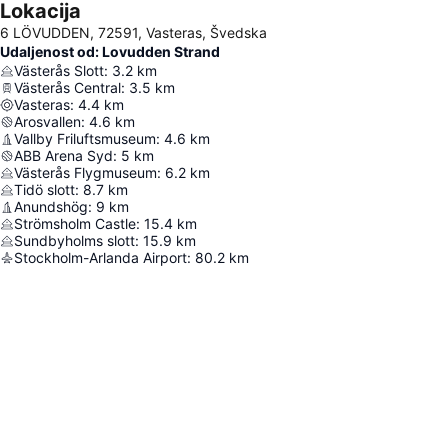
Lokacija
6 LÖVUDDEN, 72591, Vasteras, Švedska
Udaljenost od: Lovudden Strand
Västerås Slott
:
3.2
km
Västerås Central
:
3.5
km
Vasteras
:
4.4
km
Arosvallen
:
4.6
km
Vallby Friluftsmuseum
:
4.6
km
ABB Arena Syd
:
5
km
Västerås Flygmuseum
:
6.2
km
Tidö slott
:
8.7
km
Anundshög
:
9
km
Strömsholm Castle
:
15.4
km
Sundbyholms slott
:
15.9
km
Stockholm-Arlanda Airport
:
80.2
km