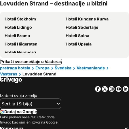
Lovudden Strand – destinacije u blizini
Hoteli Stokholm
Hoteli Kungens Kurva
Hoteli Lidingo
Hoteli Södertälje
Hoteli Broma
Hoteli Solna
Hoteli Hägersten
Hoteli Upsala
Hoteli Norsborg
Prikaži sve smeštaje u Vasteras
pretraga hotela
Evropa
Švedska
Vastmanlands
Vasteras
Lovudden Strand
Facebook
Twitter
Insta
Yo
Izaberi svoju zemlju
Dodaj na Google
Lako pronađi naše rezultate: dodaj
trivago kao omiljeni izvor na Google.
Kompanija