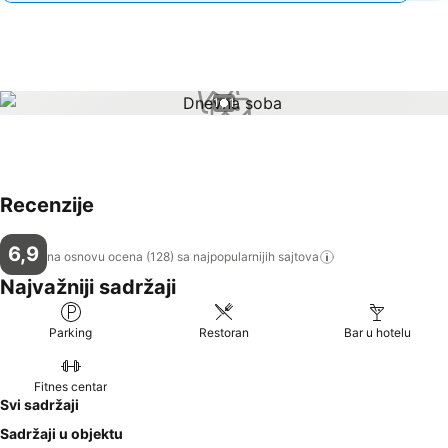
1 / 1
Recenzije
6,9
na osnovu ocena (128) sa najpopularnijih
sajtova
Najvažniji sadržaji
Parking
Restoran
Bar u hotelu
Fitnes centar
Svi sadržaji
Sadržaji u objektu