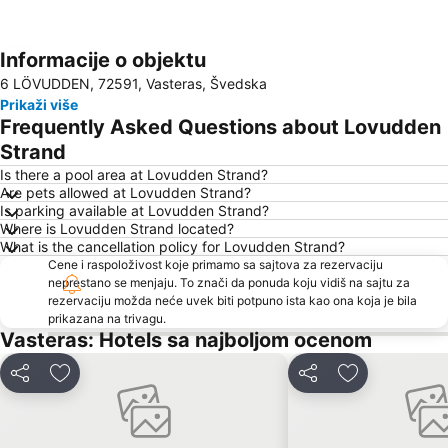
Informacije o objektu
Proširi mapu
6 LÖVUDDEN, 72591, Vasteras, Švedska
Prikaži više
Frequently Asked Questions about Lovudden
Strand
Is there a pool area at Lovudden Strand?
Are pets allowed at Lovudden Strand?
Is parking available at Lovudden Strand?
Where is Lovudden Strand located?
What is the cancellation policy for Lovudden Strand?
Cene i raspoloživost koje primamo sa sajtova za rezervaciju
neprestano se menjaju. To znači da ponuda koju vidiš na sajtu za
rezervaciju možda neće uvek biti potpuno ista kao ona koja je bila
prikazana na trivagu.
Vasteras: Hotels sa najboljom ocenom
Deli
Dodati u favorite
Deli
Dodati u favo