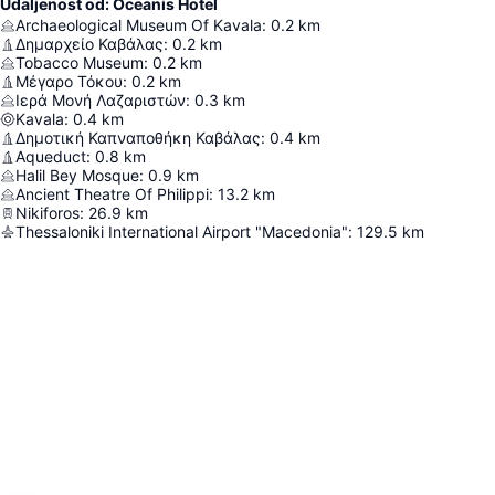
Udaljenost od: Oceanis Hotel
Archaeological Museum Of Kavala
:
0.2
km
Δημαρχείο Καβάλας
:
0.2
km
Τοbacco Μuseum
:
0.2
km
Μέγαρο Τόκου
:
0.2
km
Ιερά Μονή Λαζαριστών
:
0.3
km
Kavala
:
0.4
km
Δημοτική Καπναποθήκη Καβάλας
:
0.4
km
Aqueduct
:
0.8
km
Halil Bey Mosque
:
0.9
km
Ancient Theatre Of Philippi
:
13.2
km
Nikiforos
:
26.9
km
Thessaloniki International Airport "Macedonia"
:
129.5
km