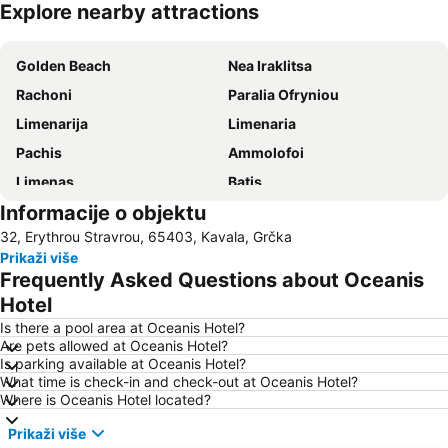
Explore nearby attractions
Proširi mapu
Golden Beach
Nea Iraklitsa
Rachoni
Paralia Ofryniou
Limenarija
Limenaria
Pachis
Ammolofoi
Limenas
Βatis
Informacije o objektu
Pristanište Ormos Prinos
Aliki
32, Erythrou Stravrou, 65403, Kavala, Grčka
Mermerna plaža
Sarakina
Prikaži više
Plaža Pefkari
Psili Ammos
Frequently Asked Questions about Oceanis
Nea Peramos
Plaža Perigiali
Hotel
Makryammos
Irakleitsa Αlana
Is there a pool area at Oceanis Hotel?
Are pets allowed at Oceanis Hotel?
Keramoti
Skala Marion
Is parking available at Oceanis Hotel?
What time is check-in and check-out at Oceanis Hotel?
Traditional Settlement of Panagia
Plaža Paradise
Where is Oceanis Hotel located?
Τimios Stavros
Toska
Prikaži više
Ammoglossa - Keramoti
Limenas Port