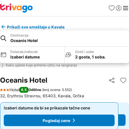
Favoriti
Prijavi
Men
Prikaži sve smeštaje u Kavala
Destinacija
Oceanis Hotel
Dolazak/odlazak
Gosti i sobe
Izaberi datume
2 gosta, 1 soba.
Kako uplate koje primimo utiču na rangiranje
Oceanis Hotel
Deli
Do
Hotel
8,5
Odlično
(
broj ocena: 5.552
)
3 Zvezdice
32, Erythrou Stravrou, 65403, Kavala, Grčka
Izaberi datume da bi se prikazale tačne cene
Izaberi datume da bi se prikazale tačne cene
Pogledaj cene
Pogledaj cene