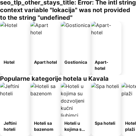
seo_tlp_other_stays_title: Error: The intl string
context variable "lokacija" was not provided
to the string "undefined"
Hotel
Apart hotel
Gostionica
Apart-
hotel
Popularne kategorije hotela u Kavala
Jeftini
Hoteli sa
Hoteli u
Spa hoteli
Hotel
hoteli
bazenom
kojima su
plaži
dozvoljeni