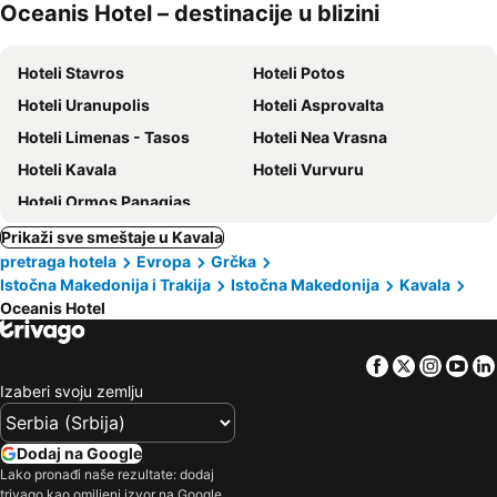
Oceanis Hotel – destinacije u blizini
kućni
ljubimci
Hoteli Stavros
Hoteli Potos
Hoteli Uranupolis
Hoteli Asprovalta
Hoteli Limenas - Tasos
Hoteli Nea Vrasna
Hoteli Kavala
Hoteli Vurvuru
Hoteli Ormos Panagias
Prikaži sve smeštaje u Kavala
pretraga hotela
Evropa
Grčka
Istočna Makedonija i Trakija
Istočna Makedonija
Kavala
Oceanis Hotel
Facebook
Twitter
Insta
Yo
Izaberi svoju zemlju
Dodaj na Google
Lako pronađi naše rezultate: dodaj
trivago kao omiljeni izvor na Google.