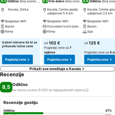
8,5
8,3
8,6
Odlično
(
broj ocena: 5.552
)
Vrlo dobro
(
broj ocena: 13.716
Odlično
)
(
broj oce
Kavala, Grčka
Kavala, Centar grada:
Kavala, Centar gra
udaljenost 0.4 km
udaljenost 2.5 km
Besplatan WiFi
Besplatan WiFi
Besplatan WiFi
Bazen
Dozvoljeni kućni ljubimci
Bazen
Klima
Klima
Spa
Pogledaj cene
Pogledaj cene
Pogledaj cene
Izaberi datume da bi se
102 €
125 €
od
od
prikazale tačne cene
Pogledaj cene sa
7
sajtova
Pogledaj cene sa
4 s
Pogledaj cene
Pogledaj cene
Pogledaj cene
Prikaži sve smeštaje u Kavala
Recenzije
Odlično
8,5
na osnovu ocena (5.552) sa najpopularnijih
sajtova
Recenzije gostiju
Odlično
37
%