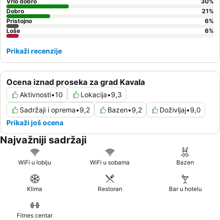
Vrlo dobro
30
%
Dobro
21
%
Pristojno
6
%
Loše
6
%
Prikaži recenzije
Ocena iznad proseka za grad Kavala
Aktivnosti
•
10
Lokacija
•
9,3
Sadržaji i oprema
•
9,2
Bazen
•
9,2
Doživljaj
•
9,0
Prikaži još ocena
Najvažniji sadržaji
WiFi u lobiju
WiFi u sobama
Bazen
Klima
Restoran
Bar u hotelu
Fitnes centar