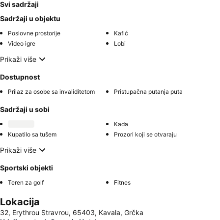
Svi sadržaji
Sadržaji u objektu
Poslovne prostorije
Kafić
Video igre
Lobi
Prikaži više
Dostupnost
Prilaz za osobe sa invaliditetom
Pristupačna putanja puta
Sadržaji u sobi
Kada
Kupatilo sa tušem
Prozori koji se otvaraju
Prikaži više
Sportski objekti
Teren za golf
Fitnes
Lokacija
32, Erythrou Stravrou, 65403, Kavala, Grčka