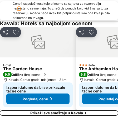
Cene i raspoloživost koje primamo sa sajtova za rezervaciju
Port of Kavala
Kavala International Airport
neprestano se menjaju. To znači da ponuda koju vidiš na sajtu za
rezervaciju možda neće uvek biti potpuno ista kao ona koja je bila
Dassilio Prinou
Νοtos
prikazana na trivagu.
Astrida
Plaža Glastres
Kavala: Hotels sa najboljom ocenom
Kazaviti
Atspas
Deli
Dodati u favorite
Deli
Dodati u favo
Rossogremos
Thassos Festival
Traditional Settlement of Kastro
Trypiti
Iris Gold
Agios Antonios
Traditional Settlement of Alyki
Hotel
Hotel
3 Zvezdice
The Garden House
The Anthemion H
9,5
9,8
Odlično
(
broj ocena: 19
)
Odlično
(
broj ocena:
Kavala, Centar grada: udaljenost 1.2 km
Kavala, Centar grada: 
Izaberi datume da bi se prikazale
Izaberi datume da bi
tačne cene
tačne cene
Pogledaj cene
Pogledaj c
Prikaži sve smeštaje u Kavala