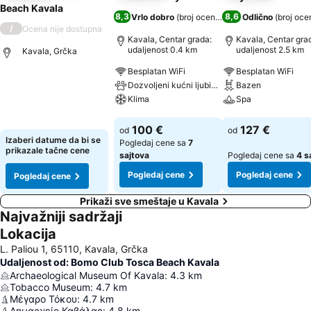
Beach Kavala
8,3
8,6
Vrlo dobro
(
broj ocena: 13.716
Odlično
)
(
broj oce
/
Ocena nije dostupna
Kavala, Centar grada:
Kavala, Centar gra
udaljenost 0.4 km
udaljenost 2.5 km
Kavala, Grčka
Besplatan WiFi
Besplatan WiFi
Dozvoljeni kućni ljubimci
Bazen
Pogledaj cene
Klima
Spa
Pogledaj cene
Pogledaj cene
100 €
127 €
od
od
Izaberi datume da bi se
Pogledaj cene sa
7
prikazale tačne cene
sajtova
Pogledaj cene sa
4 s
Pogledaj cene
Pogledaj cene
Pogledaj cene
Prikaži sve smeštaje u Kavala
Najvažniji sadržaji
Lokacija
L. Paliou 1, 65110, Kavala, Grčka
Udaljenost od: Bomo Club Tosca Beach Kavala
Archaeological Museum Of Kavala
:
4.3
km
Τοbacco Μuseum
:
4.7
km
Μέγαρο Τόκου
:
4.7
km
Δημαρχείο Καβάλας
:
4.8
km