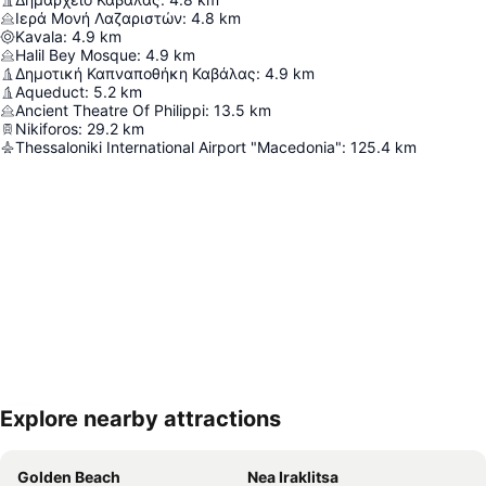
Ιερά Μονή Λαζαριστών
:
4.8
km
Kavala
:
4.9
km
Halil Bey Mosque
:
4.9
km
Δημοτική Καπναποθήκη Καβάλας
:
4.9
km
Aqueduct
:
5.2
km
Ancient Theatre Of Philippi
:
13.5
km
Nikiforos
:
29.2
km
Thessaloniki International Airport "Macedonia"
:
125.4
km
Explore nearby attractions
Proširi mapu
Golden Beach
Nea Iraklitsa