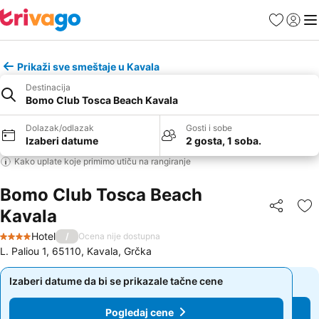
Favoriti
Prijavi
Men
Prikaži sve smeštaje u Kavala
Destinacija
Bomo Club Tosca Beach Kavala
Dolazak/odlazak
Gosti i sobe
Izaberi datume
2 gosta, 1 soba.
Kako uplate koje primimo utiču na rangiranje
Bomo Club Tosca Beach
Kavala
Deli
Do
Hotel
/
Ocena nije dostupna
4 Zvezdice
L. Paliou 1, 65110, Kavala, Grčka
Izaberi datume da bi se prikazale tačne cene
Izaberi datume da bi se prikazale tačne cene
Pogledaj cene
Pogledaj cene