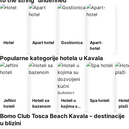
to the string "undefined"
Hotel
Apart hotel
Gostionica
Apart-
hotel
Popularne kategorije hotela u Kavala
Jeftini
Hoteli sa
Hoteli u
Spa hoteli
Hotel
hoteli
bazenom
kojima su
plaži
dozvoljeni
Bomo Club Tosca Beach Kavala – destinacije
kućni
u blizini
ljubimci