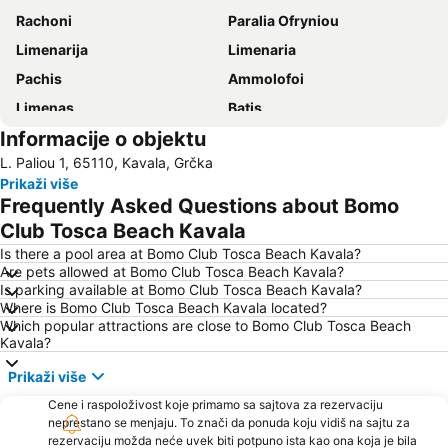
Rachoni
Paralia Ofryniou
Limenarija
Limenaria
Pachis
Ammolofoi
Limenas
Βatis
Informacije o objektu
Pristanište Ormos Prinos
Aliki
L. Paliou 1, 65110, Kavala, Grčka
Mermerna plaža
Sarakina
Prikaži više
Plaža Pefkari
Psili Ammos
Frequently Asked Questions about Bomo
Nea Peramos
Plaža Perigiali
Club Tosca Beach Kavala
Makryammos
Irakleitsa Αlana
Is there a pool area at Bomo Club Tosca Beach Kavala?
Are pets allowed at Bomo Club Tosca Beach Kavala?
Keramoti
Skala Marion
Is parking available at Bomo Club Tosca Beach Kavala?
Where is Bomo Club Tosca Beach Kavala located?
Traditional Settlement of Panagia
Plaža Paradise
Which popular attractions are close to Bomo Club Tosca Beach
Toska
Τimios Stavros
Kavala?
Ammoglossa - Keramoti
Limenas Port
Prikaži više
Port of Kavala
Kavala International Airport
Cene i raspoloživost koje primamo sa sajtova za rezervaciju
neprestano se menjaju. To znači da ponuda koju vidiš na sajtu za
Dassilio Prinou
Νοtos
rezervaciju možda neće uvek biti potpuno ista kao ona koja je bila