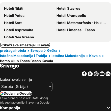
Hoteli Nikiti
Hoteli Stavros
Hoteli Potos
Hoteli Uranupolis
Hoteli Sarti
Hoteli Metamorfosis - Halkidiki
Hoteli Asprovalta
Hoteli Limenas - Tasos
Hoteli Nea Vrasna
Prikaži sve smeštaje u Kavala
pretraga hotela
Evropa
Grčka
Istočna Makedonija i Trakija
Istočna Makedonija
Kavala
Bomo Club Tosca Beach Kavala
Facebook
Twitter
Insta
Yo
Izaberi svoju zemlju
Dodaj na Google
Lako pronađi naše rezultate: dodaj
trivago kao omiljeni izvor na Google.
Kompanija