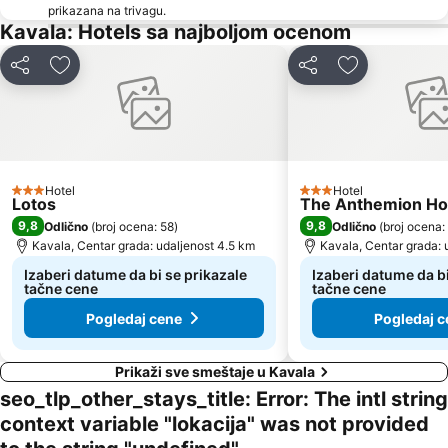
Astrida
Plaža Glastres
prikazana na trivagu.
Kavala: Hotels sa najboljom ocenom
Kazaviti
Atspas
Rossogremos
Thassos Festival
Deli
Dodati u favorite
Deli
Dodati u favo
Trypiti
Iris Gold
Traditional Settlement of Kastro
Agios Antonios
Traditional Settlement of Alyki
Hotel
Hotel
3 Zvezdice
3 Zvezdice
Lotos
The Anthemion H
9,8
9,8
Odlično
(
broj ocena: 58
)
Odlično
(
broj ocena:
Kavala, Centar grada: udaljenost 4.5 km
Kavala, Centar grada: 
Izaberi datume da bi se prikazale
Izaberi datume da bi
tačne cene
tačne cene
Pogledaj cene
Pogledaj c
Prikaži sve smeštaje u Kavala
seo_tlp_other_stays_title: Error: The intl string
context variable "lokacija" was not provided