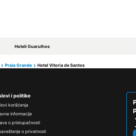
Hoteli Guarulhos
Praia Grande
Hotel Vitoria de Santos
lovi i politike
P
lovi korišćenja
avne informacije
java o pristupačnosti
aveštenje o privatnosti