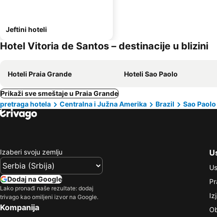
Jeftini hoteli
Hotel Vitoria de Santos – destinacije u blizini
Hoteli Praia Grande
Hoteli Sao Paolo
Prikaži sve smeštaje u Praia Grande
pretraga hotela
Centralna i Južna Amerika
Brazil
Sao Paolo
Izaberi svoju zemlju
Us
Us
Dodaj na Google
Pr
Lako pronađi naše rezultate: dodaj
Iz
trivago kao omiljeni izvor na Google.
Kompanija
Ob