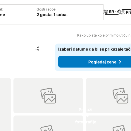
ak
Gosti i sobe
SR · €
Pr
ume
2 gosta, 1 soba.
Kako uplate koje primimo utiču n
Dodati u favorite
Izaberi datume da bi se prikazale ta
Deli
Pogledaj cene