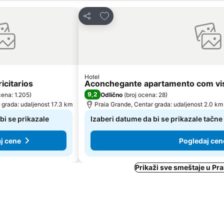
ite
Dodati u favorite
Deli
Hotel
icitarios
Aconchegante apartamento com vis
9,2
cena: 1.205
)
Odlično
(
broj ocena: 28
)
 grada: udaljenost 17.3 km
Praia Grande, Centar grada: udaljenost 2.0 km
bi se prikazale
Izaberi datume da bi se prikazale tačne
j cene
Pogledaj cen
Prikaži sve smeštaje u Pr