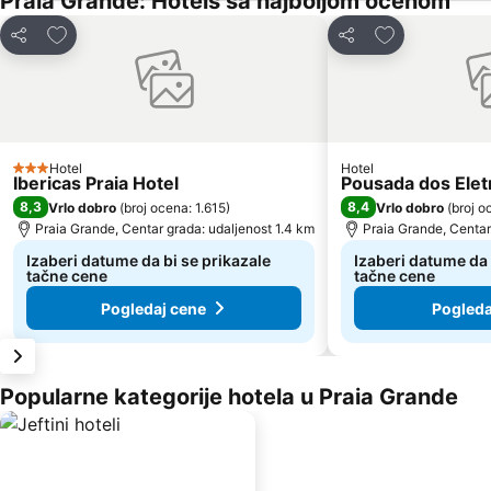
Praia Grande: Hotels sa najboljom ocenom
Dodati u favorite
Dodati u favor
Deli
Deli
Hotel
Hotel
3 Zvezdice
Ibericas Praia Hotel
Pousada dos Eletr
8,3
8,4
Vrlo dobro
(
broj ocena: 1.615
)
Vrlo dobro
(
broj o
Praia Grande, Centar grada: udaljenost 1.4 km
Praia Grande, Centar
Izaberi datume da bi se prikazale
Izaberi datume da 
tačne cene
tačne cene
Pogledaj cene
Pogleda
Popularne kategorije hotela u Praia Grande