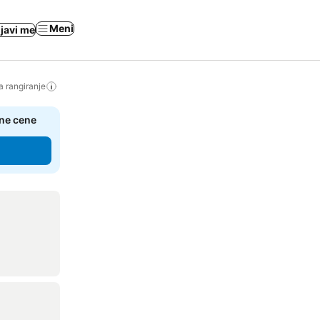
Meni
ijavi me
a rangiranje
čne cene