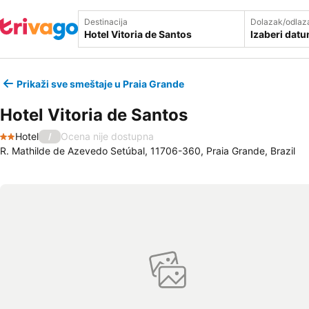
Destinacija
Dolazak/odlaz
Izaberi dat
Prikaži sve smeštaje u Praia Grande
Hotel Vitoria de Santos
Hotel
Ocena nije dostupna
/
2 Zvezdice
R. Mathilde de Azevedo Setúbal, 11706-360, Praia Grande, Brazil