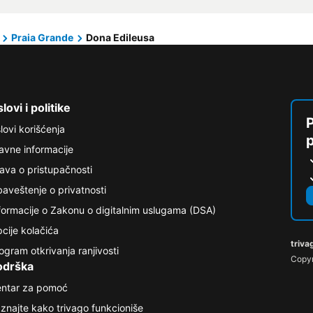
Praia Grande
Dona Edileusa
lovi i politike
P
lovi korišćenja
avne informacije
java o pristupačnosti
aveštenje o privatnosti
formacije o Zakonu o digitalnim uslugama (DSA)
cije kolačića
triva
ogram otkrivanja ranjivosti
Copyr
odrška
ntar za pomoć
znajte kako trivago funkcioniše