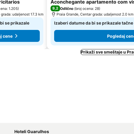
icitarios
Aconchegante apartamento com vis
9,2
cena: 1.205
)
Odlično
(
broj ocena: 28
)
 grada: udaljenost 17.3 km
Praia Grande, Centar grada: udaljenost 2.0 km
bi se prikazale
Izaberi datume da bi se prikazale tačne
j cene
Pogledaj cen
Prikaži sve smeštaje u Pr
Hoteli Guarulhos