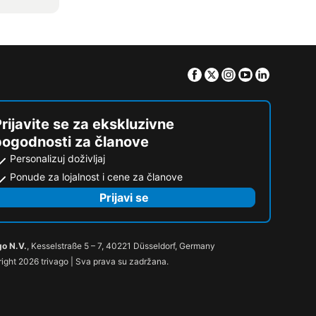
Facebook
Twitter
Instagram
Youtube
Linkedin
rijavite se za ekskluzivne
pogodnosti za članove
Personalizuj doživljaj
Ponude za lojalnost i cene za članove
Prijavi se
go N.V.
, Kesselstraße 5 – 7, 40221 Düsseldorf, Germany
ight 2026 trivago | Sva prava su zadržana.