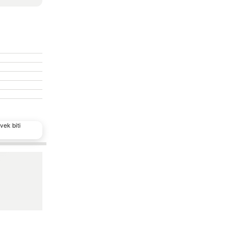
vek biti
Dodati u favorite
Deli
Hotel