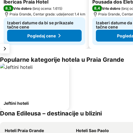
3 Zvezdice
Ibericas Praia Hotel
Pousada dos Eletr
8,3
8,4
Vrlo dobro
(
broj ocena: 1.615
)
Vrlo dobro
(
broj o
Praia Grande, Centar grada: udaljenost 1.4 km
Praia Grande, Centar
Izaberi datume da bi se prikazale
Izaberi datume da 
tačne cene
tačne cene
Pogledaj cene
Pogleda
Popularne kategorije hotela u Praia Grande
Jeftini hoteli
Dona Edileusa – destinacije u blizini
Hoteli Praia Grande
Hoteli Sao Paolo