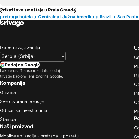
Prikaži sve smeštaje u Praia Grande
pretraga hotela
Centralna i Južna Amerika
Brazil
Sao Paolo
Izaberi svoju zemlju
Us
Us
Dodaj na Google
Pr
Lako pronađi naše rezultate: dodaj
Iz
trivago kao omiljeni izvor na Google.
Kompanija
Ob
O nama
In
Sve otvorene pozicije
Op
Odnosi sa investitorima
Pr
P
Štampa
Naši proizvodi
Ce
Mobilne aplikacije - pretraga u pokretu
Sa