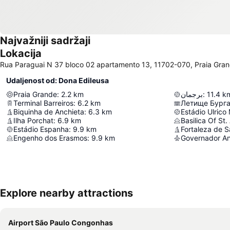
Najvažniji sadržaji
Lokacija
Rua Paraguai N 37 bloco 02 apartamento 13, 11702-070, Praia Grand
Udaljenost od: Dona Edileusa
Praia Grande
:
2.2
km
برجمان
:
11.4
k
Terminal Barreiros
:
6.2
km
Летище Бург
Biquinha de Anchieta
:
6.3
km
Estádio Ulrico
Ilha Porchat
:
6.9
km
Basilica Of St
Estádio Espanha
:
9.9
km
Engenho dos Erasmos
:
9.9
km
Explore nearby attractions
Airport São Paulo Congonhas