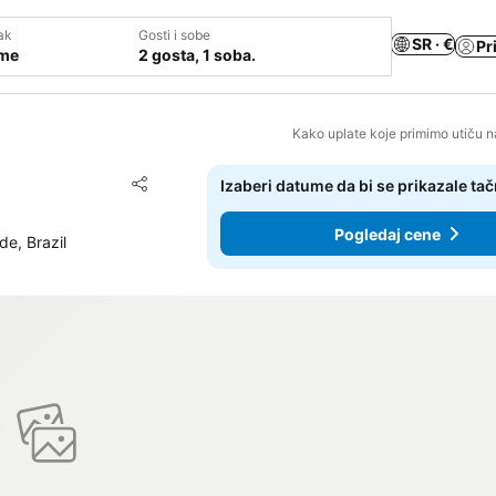
ak
Gosti i sobe
SR · €
Pr
ume
2 gosta, 1 soba.
Kako uplate koje primimo utiču n
Dodati u favorite
Izaberi datume da bi se prikazale ta
Deli
Pogledaj cene
e, Brazil