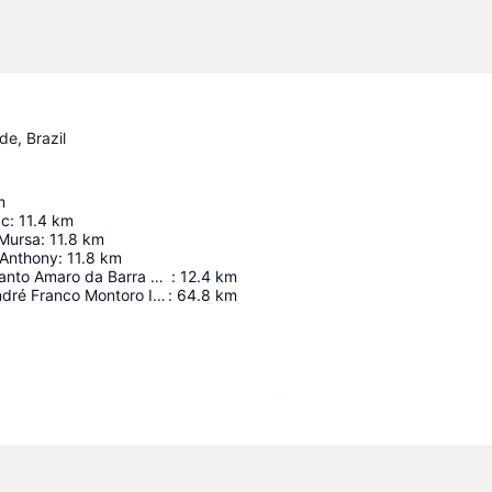
e, Brazil
m
ас
:
11.4
km
 Mursa
:
11.8
km
. Anthony
:
11.8
km
Fortaleza de Santo Amaro da Barra Grande
:
12.4
km
Governador André Franco Montoro International Airport Of Cumbica/Guarulhos/São Paulo
:
64.8
km
Proširi mapu