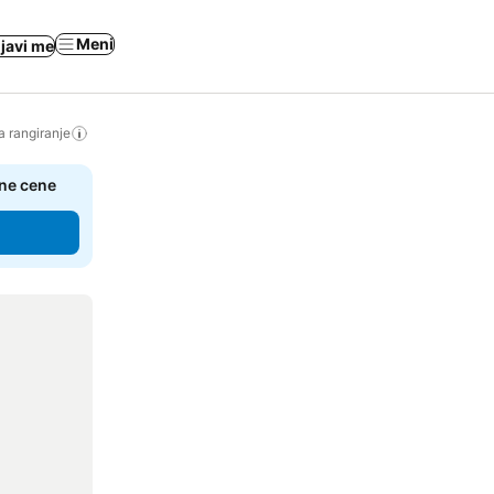
Meni
ijavi me
a rangiranje
čne cene