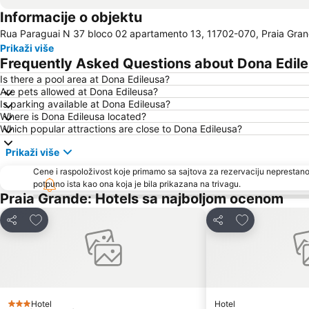
Informacije o objektu
Rua Paraguai N 37 bloco 02 apartamento 13, 11702-070, Praia Grand
Prikaži više
Frequently Asked Questions about Dona Edil
Is there a pool area at Dona Edileusa?
Are pets allowed at Dona Edileusa?
Is parking available at Dona Edileusa?
Where is Dona Edileusa located?
Which popular attractions are close to Dona Edileusa?
Prikaži više
Cene i raspoloživost koje primamo sa sajtova za rezervaciju neprestano
potpuno ista kao ona koja je bila prikazana na trivagu.
Praia Grande: Hotels sa najboljom ocenom
Dodati u favorite
Dodati u favor
Deli
Deli
Hotel
Hotel