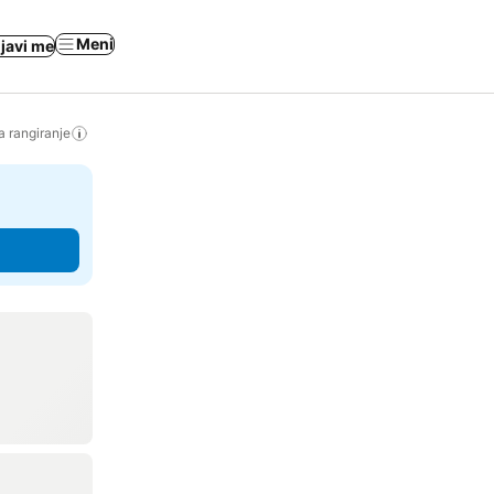
Meni
ijavi me
a rangiranje