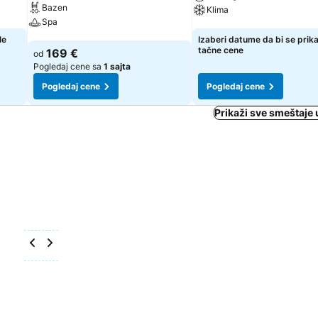
Bazen
Klima
Spa
Pogledaj cene
le
Izaberi datume da bi se prik
Pogledaj cene
tačne cene
169 €
od
Pogledaj cene sa
1 sajta
Pogledaj cene
Pogledaj cene
Prikaži sve smeštaje