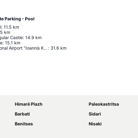
te Parking - Pool
l
:
11.5
km
.5
km
gular Castle
:
14.9
km
le
:
15.1
km
Corfu International Airport "Ioannis Kapodistrias"
:
31.6
km
Proširi mapu
Himarë Plazh
Paleokastritsa
Barbati
Sidari
Benitses
Nisaki