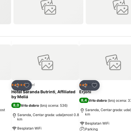
Dodati u favorite
Dodati u favorite
Hotel
Hotel
5 Zvezdice
3 Zvezdice
Deli
Deli
Hotel Saranda Butrinti, Affiliated
Erjoni
by Meliá
8,4
Vrlo dobro
(
broj ocena: 3
8,0
Vrlo dobro
(
broj ocena: 536
)
ost
Saranda, Centar grada: udal
km
Saranda, Centar grada: udaljenost 0.8
km
Besplatan WiFi
Besplatan WiFi
Parking