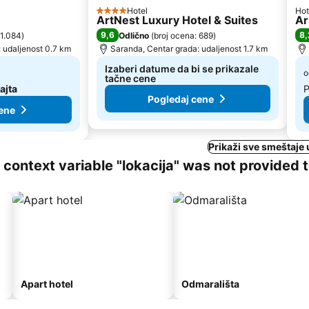
Hotel
Hot
4 Zvezdice
ArtNest Luxury Hotel & Suites
Ar
9,6
8,
 1.084
)
Odlično
(
broj ocena: 689
)
 udaljenost 0.7 km
Saranda, Centar grada: udaljenost 1.7 km
Izaberi datume da bi se prikazale
o
tačne cene
ajta
P
Pogledaj cene
ene
Prikaži sve smeštaje
ng context variable "lokacija" was not provided 
Apart hotel
Odmarališta