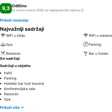
Odlično
9,3
na osnovu ocena (936) sa najpopularnijih
sajtova
Prikaži recenzije
Najvažniji sadržaji
WiFi u lobiju
WiFi u sobam
Spa
Parking
Restoran
Bar u hotelu
Svi sadržaji
Sadržaji u objektu
Kafić
Parking
Hotelski bar kod bazena
Konferencijska sala
Restoran
Spa
Prikaži više