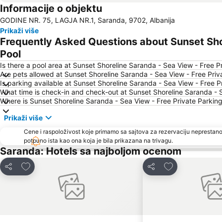
Informacije o objektu
GODINE NR. 75, LAGJA NR.1, Saranda, 9702, Albanija
Prikaži više
Frequently Asked Questions about Sunset Shor
Pool
Is there a pool area at Sunset Shoreline Saranda - Sea View - Free P
Are pets allowed at Sunset Shoreline Saranda - Sea View - Free Priv
Is parking available at Sunset Shoreline Saranda - Sea View - Free P
What time is check-in and check-out at Sunset Shoreline Saranda - S
Where is Sunset Shoreline Saranda - Sea View - Free Private Parking
Prikaži više
Cene i raspoloživost koje primamo sa sajtova za rezervaciju neprestano
potpuno ista kao ona koja je bila prikazana na trivagu.
Saranda: Hotels sa najboljom ocenom
Dodati u favorite
Dodati u favori
Deli
Deli