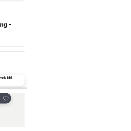
ng -
vek biti
Dodati u favorite
Dodati u favorite
i
Deli