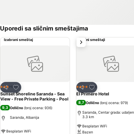
Uporedi sa sličnim smeštajima
Izabrani smeštaj
Slični smeštaji
sledeće
Dodati u favorite
Dodati u favorite
Hotel
Hotel
3 Zvezdice
4 Zvezdice
Deli
Deli
Sunset Shoreline Saranda - Sea
El Primero Hotel
View - Free Private Parking - Pool
8,7
Odlično
(
broj ocena: 979
)
9,3
Odlično
(
broj ocena: 936
)
Saranda, Centar grada: udaljen
3.3 km
Saranda, Albanija
Besplatan WiFi
Besplatan WiFi
Bazen