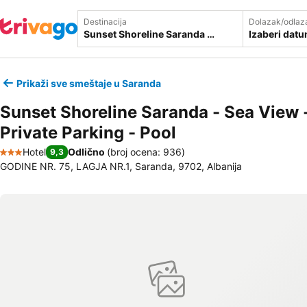
Destinacija
Dolazak/odlaz
Izaberi dat
Prikaži sve smeštaje u Saranda
Sunset Shoreline Saranda - Sea View 
Private Parking - Pool
Hotel
Odlično
(
broj ocena: 936
)
9,3
3 Zvezdice
GODINE NR. 75, LAGJA NR.1, Saranda, 9702, Albanija