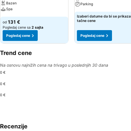
Bazen
Parking
Spa
Pogledaj cene
Izaberi datume da bi se prikaza
Pogledaj cene
tačne cene
131 €
od
Pogledaj cene sa
2 sajta
Pogledaj cene
Pogledaj cene
Trend cene
Na osnovu najnižih cena na trivago u poslednjih 30 dana
0 €
0 €
0 €
Recenzije