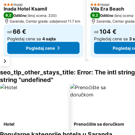
Hotel
Hotel
3 Zvezdice
3 Zvezdice
Inada Hotel Ksamil
Vila Era Beach
9,2
9,2
Odlično
(
broj ocena: 330
)
Odlično
(
broj ocena:
Saranda, Centar grada: udaljenost 11.7 km
Saranda, Centar grada:
66 €
104 €
od
od
Pogledaj cene sa
4 sajta
Pogledaj cene sa
3 s
Pogledaj cene
Pogledaj c
seo_tlp_other_stays_title: Error: The intl stri
string "undefined"
Hotel
Prenoćište sa doručkom
Popularne kategorije hotela u Saranda