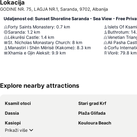
Lokacija
GODINE NR. 75, LAGJA NR.1, Saranda, 9702, Albanija
Udaljenost od: Sunset Shoreline Saranda - Sea View - Free Priva
Forty Saints Monastery
:
0.7
km
Islets Of Ksami
Saranda
:
1.2
km
Buthrotum
:
14
Lëkurësi Castle
:
1.4
km
Venetian Trian
St. Nicholas Monastary Church
:
8
km
Ali Pasha Cast
Manastiri i Shën Mërisë (Kakome)
:
8.3
km
Xhamia e Gjin Aleksit
:
9.9
km
Vlorë
:
79.8
km
Explore nearby attractions
Ksamil otoci
Stari grad Krf
Dassia
Plaža Glifada
Kasiopi
Kouloura Beach
Prikaži više