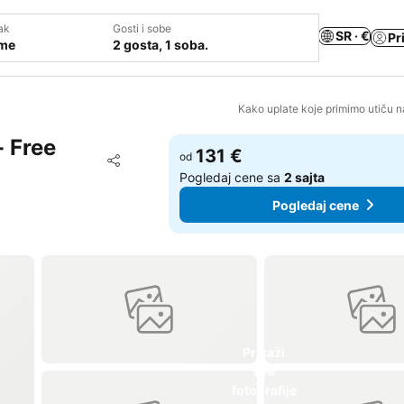
ak
Gosti i sobe
SR · €
Pr
ume
2 gosta, 1 soba.
Kako uplate koje primimo utiču n
- Free
131 €
Dodati u favorite
od
Deli
Pogledaj cene sa
2 sajta
Pogledaj cene