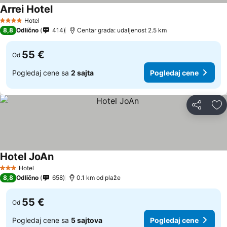
Arrei Hotel
Hotel
4 Zvezdice
8,8
Odlično
414
Centar grada: udaljenost 2.5 km
55 €
Od
Pogledaj cene sa
2 sajta
Pogledaj cene
Deli
Do
Hotel JoAn
Hotel
3 Zvezdice
8,8
Odlično
658
0.1 km od plaže
55 €
Od
Pogledaj cene sa
5 sajtova
Pogledaj cene