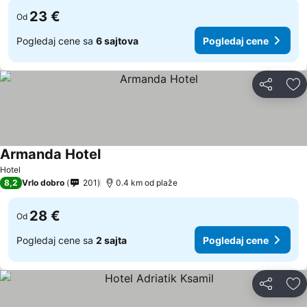
23 €
Od
Pogledaj cene sa
6 sajtova
Pogledaj cene
Deli
Do
Armanda Hotel
Hotel
8,2
Vrlo dobro
201
0.4 km od plaže
28 €
Od
Pogledaj cene sa
2 sajta
Pogledaj cene
Deli
Do