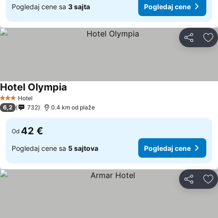
Pogledaj cene sa
3 sajta
Pogledaj cene
Deli
Do
Hotel Olympia
Hotel
3 Zvezdice
6,2
732
0.4 km od plaže
42 €
Od
Pogledaj cene sa
5 sajtova
Pogledaj cene
Deli
Do