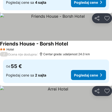
Pogledaj cene sa
4 sajta
Pogledaj cene
Deli
Do
Friends House - Borsh Hotel
Hotel
2 Zvezdice
/
Centar grada: udaljenost 24.0 km
Ocena nije dostupna
55 €
Od
Pogledaj cene sa
2 sajta
Pogledaj cene
Deli
Do