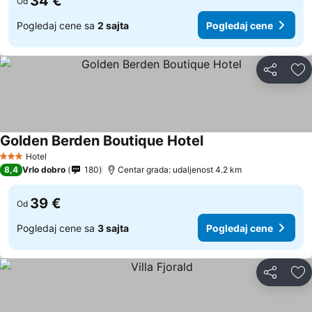
34 €
Od
Pogledaj cene sa
2 sajta
Pogledaj cene
Deli
Do
Golden Berden Boutique Hotel
Hotel
3 Zvezdice
8,4
Vrlo dobro
180
Centar grada: udaljenost 4.2 km
39 €
Od
Pogledaj cene sa
3 sajta
Pogledaj cene
Deli
Do