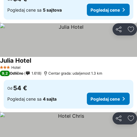
Pogledaj cene sa
5 sajtova
Pogledaj cene
Deli
Do
Julia Hotel
Hotel
3 Zvezdice
9,2
Odlično
1.618
Centar grada: udaljenost 1.3 km
54 €
Od
Pogledaj cene sa
4 sajta
Pogledaj cene
Deli
Do