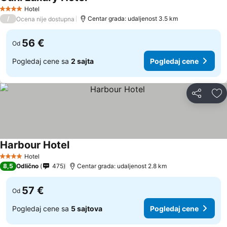
Hotel
4 Zvezdice
/
Centar grada: udaljenost 3.5 km
Ocena nije dostupna
56 €
Od
Pogledaj cene sa
2 sajta
Pogledaj cene
Deli
Do
Harbour Hotel
Hotel
4 Zvezdice
8,5
Odlično
475
Centar grada: udaljenost 2.8 km
57 €
Od
Pogledaj cene sa
5 sajtova
Pogledaj cene