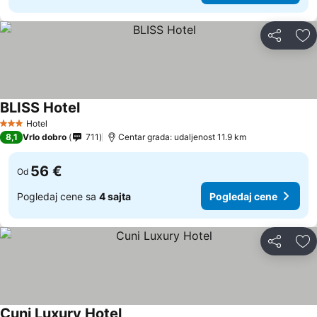
Deli
Do
BLISS Hotel
Hotel
3 Zvezdice
8,1
Vrlo dobro
711
Centar grada: udaljenost 11.9 km
56 €
Od
Pogledaj cene sa
4 sajta
Pogledaj cene
Deli
Do
Cuni Luxury Hotel