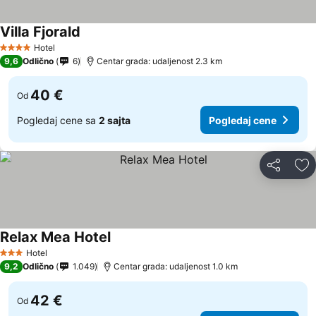
Villa Fjorald
Hotel
4 Zvezdice
9,6
Odlično
6
Centar grada: udaljenost 2.3 km
40 €
Od
Pogledaj cene sa
2 sajta
Pogledaj cene
Deli
Do
Relax Mea Hotel
Hotel
3 Zvezdice
9,2
Odlično
1.049
Centar grada: udaljenost 1.0 km
42 €
Od