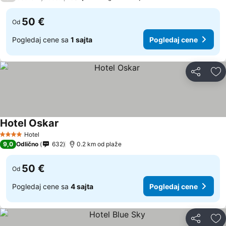
50 €
Od
Pogledaj cene sa
1 sajta
Pogledaj cene
Deli
Do
Hotel Oskar
Hotel
4 Zvezdice
9,0
Odlično
632
0.2 km od plaže
50 €
Od
Pogledaj cene sa
4 sajta
Pogledaj cene
Deli
Do