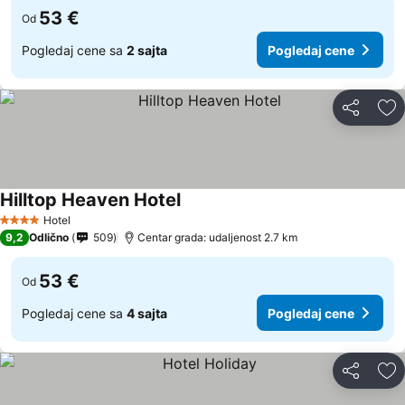
53 €
Od
Pogledaj cene sa
2 sajta
Pogledaj cene
Deli
Do
Hilltop Heaven Hotel
Hotel
4 Zvezdice
9,2
Odlično
509
Centar grada: udaljenost 2.7 km
53 €
Od
Pogledaj cene sa
4 sajta
Pogledaj cene
Deli
Do