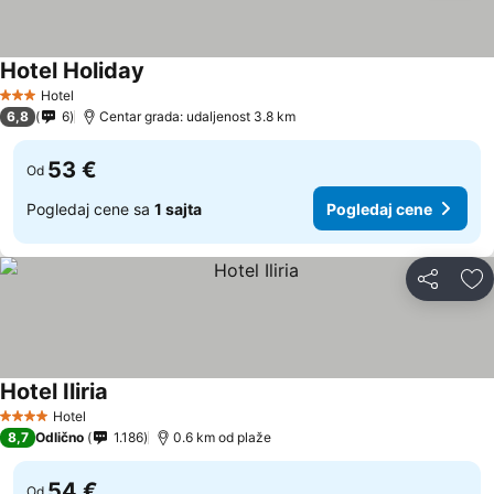
Hotel Holiday
Hotel
3 Zvezdice
6,8
6
Centar grada: udaljenost 3.8 km
53 €
Od
Pogledaj cene sa
1 sajta
Pogledaj cene
Deli
Do
Hotel Iliria
Hotel
4 Zvezdice
8,7
Odlično
1.186
0.6 km od plaže
54 €
Od