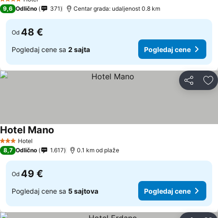
4 Zvezdice
9,6
Odlično
371
Centar grada: udaljenost 0.8 km
48 €
Od
Pogledaj cene sa
2 sajta
Pogledaj cene
Deli
Do
Hotel Mano
Hotel
3 Zvezdice
8,7
Odlično
1.617
0.1 km od plaže
49 €
Od
Pogledaj cene sa
5 sajtova
Pogledaj cene