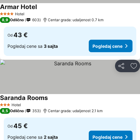
Armar Hotel
Hotel
4 Zvezdice
8,9
Odlično
603
Centar grada: udaljenost 0.7 km
43 €
Od
Pogledaj cene sa
3 sajta
Pogledaj cene
Deli
Do
Saranda Rooms
Hotel
3 Zvezdice
8,5
Odlično
353
Centar grada: udaljenost 2.1 km
45 €
Od
Pogledaj cene sa
2 sajta
Pogledaj cene