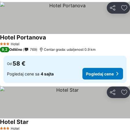
Deli
Do
Hotel Portanova
Hotel
3 Zvezdice
9,2
Odlično
769
Centar grada: udaljenost 0.9 km
58 €
Od
Pogledaj cene sa
4 sajta
Pogledaj cene
Deli
Do
Hotel Star
Hotel