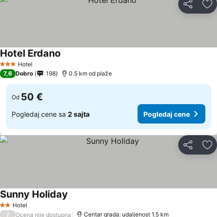
Deli
Do
Hotel Erdano
Hotel
3 Zvezdice
7,6
Dobro
198
0.5 km od plaže
50 €
Od
Pogledaj cene sa
2 sajta
Pogledaj cene
Deli
Do
Sunny Holiday
Hotel
2 Zvezdice
/
Centar grada: udaljenost 1.5 km
Ocena nije dostupna