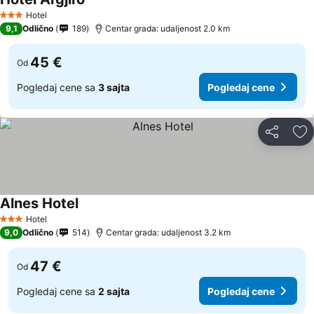
Hotel
3 Zvezdice
9,1
Odlično
189
Centar grada: udaljenost 2.0 km
45 €
Od
Pogledaj cene sa
3 sajta
Pogledaj cene
Deli
Do
Alnes Hotel
Hotel
3 Zvezdice
9,0
Odlično
514
Centar grada: udaljenost 3.2 km
47 €
Od
Pogledaj cene sa
2 sajta
Pogledaj cene