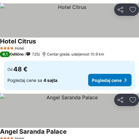
Deli
Do
Hotel Citrus
Hotel
4 Zvezdice
9,1
Odlično
725
Centar grada: udaljenost 10.9 km
48 €
Od
Pogledaj cene sa
4 sajta
Pogledaj cene
Deli
Do
Angel Saranda Palace
Hotel