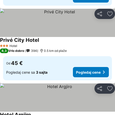
Deli
Do
Privé City Hotel
Hotel
3 Zvezdice
8,3
Vrlo dobro
394
0.5 km od plaže
45 €
Od
Pogledaj cene sa
3 sajta
Pogledaj cene
Deli
Do
Hotel Argjiro