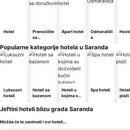
Hotel
Prenoćište
Apart hotel
Odmarališt
Host
sa
a
doručkom
Popularne kategorije hotela u Saranda
Luksuzni
Hoteli sa
Hoteli u
Spa hoteli
Hotel
hoteli
bazenom
kojima su
plaži
dozvoljeni
kućni
Jeftini hoteli blizu grada Saranda
ljubimci
Možda će te zanimati i ovi hoteli…