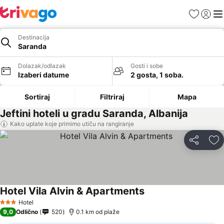
Favoriti
Prijavi
Men
Destinacija
Saranda
Dolazak/odlazak
Gosti i sobe
Izaberi datume
2 gosta, 1 soba.
Sortiraj
Filtriraj
Mapa
Jeftini hoteli u gradu Saranda, Albanija
Kako uplate koje primimo utiču na rangiranje
Deli
Do
Hotel Vila Alvin & Apartments
Hotel
3 Zvezdice
9,0
Odlično
520
0.1 km od plaže