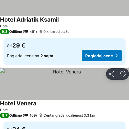
Hotel Adriatik Ksamil
Hotel
9,3
Odlično
451
0.4 km od plaže
29 €
Od
Pogledaj cene sa
2 sajta
Pogledaj cene
Deli
Do
Hotel Venera
Hotel
8,7
Odlično
109
Centar grada: udaljenost 0.3 km