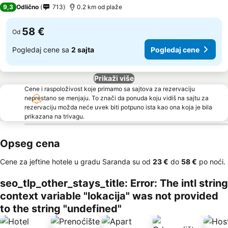
3 Zvezdice
9,3
Odlično
713
0.2 km od plaže
58 €
Od
Pogledaj cene sa
2 sajta
Pogledaj cene
Prikaži više
Cene i raspoloživost koje primamo sa sajtova za rezervaciju
neprestano se menjaju. To znači da ponuda koju vidiš na sajtu za
rezervaciju možda neće uvek biti potpuno ista kao ona koja je bila
prikazana na trivagu.
Opseg cena
Cene za jeftine hotele u gradu Saranda su od
‎23 €
do
‎58 €
po noći.
seo_tlp_other_stays_title: Error: The intl string
context variable "lokacija" was not provided
to the string "undefined"