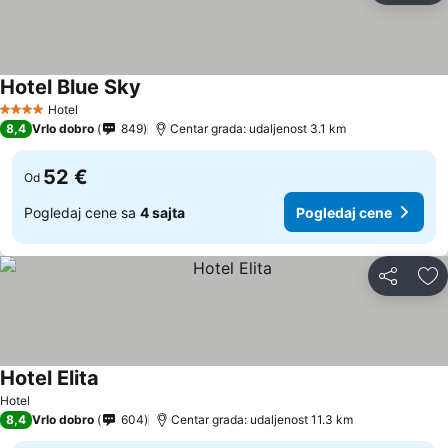
Hotel Blue Sky
Hotel
4 Zvezdice
8,4
Vrlo dobro
849
Centar grada: udaljenost 3.1 km
52 €
Od
Pogledaj cene sa
4 sajta
Pogledaj cene
Deli
Do
Hotel Elita
Hotel
8,4
Vrlo dobro
604
Centar grada: udaljenost 11.3 km