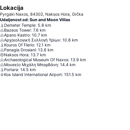
Lokacija
Pyrgaki Naxos, 84302, Naksos Hora, Grčka
Udaljenost od: Sun and Moon Villas
Demeter Temple
:
5.8
km
Bazeos Tower
:
7.6
km
Apano Kastro
:
10.7
km
Αρχαιολογική Συλλογή Υρίων
:
10.8
km
Kouros Of Flerio
:
12.1
km
Panagía Drosianí
:
13.6
km
Naksos Hora
:
13.7
km
Archaeological Museum Of Naxos
:
13.9
km
Μουσείο Μιχάλη Μπαρδάνη
:
14.4
km
Portara
:
14.5
km
Kos Island International Airport
:
151.5
km