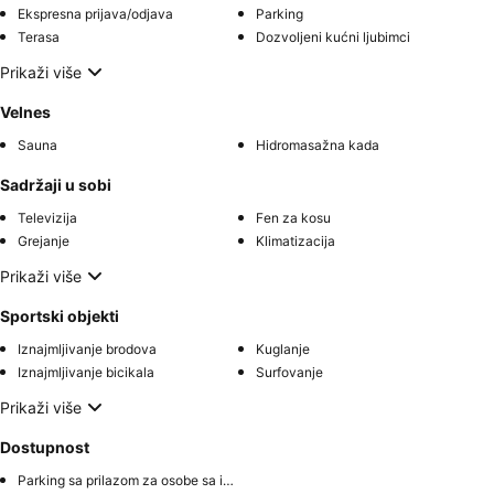
Ekspresna prijava/odjava
Parking
Terasa
Dozvoljeni kućni ljubimci
Prikaži više
Velnes
Sauna
Hidromasažna kada
Sadržaji u sobi
Televizija
Fen za kosu
Grejanje
Klimatizacija
Prikaži više
Sportski objekti
Iznajmljivanje brodova
Kuglanje
Iznajmljivanje bicikala
Surfovanje
Prikaži više
Dostupnost
Parking sa prilazom za osobe sa invaliditetom