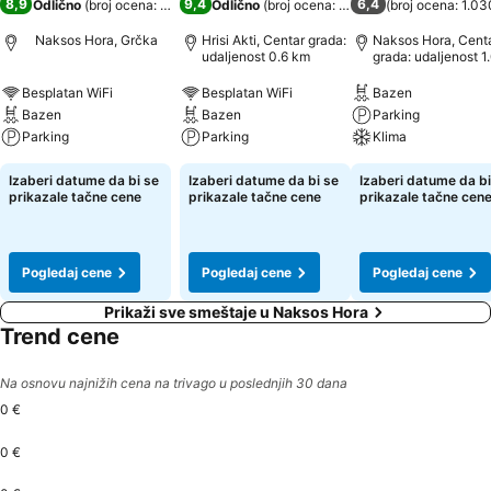
8,9
9,4
6,4
Odlično
(
broj ocena: 179
)
Odlično
(
broj ocena: 634
)
(
broj ocena: 1.03
Naksos Hora, Grčka
Hrisi Akti, Centar grada:
Naksos Hora, Cent
udaljenost 0.6 km
grada: udaljenost 1
Besplatan WiFi
Besplatan WiFi
Bazen
Bazen
Bazen
Parking
Parking
Parking
Klima
Izaberi datume da bi se
Izaberi datume da bi se
Izaberi datume da bi
prikazale tačne cene
prikazale tačne cene
prikazale tačne cen
Pogledaj cene
Pogledaj cene
Pogledaj cene
Prikaži sve smeštaje u Naksos Hora
Trend cene
Na osnovu najnižih cena na trivago u poslednjih 30 dana
0 €
0 €