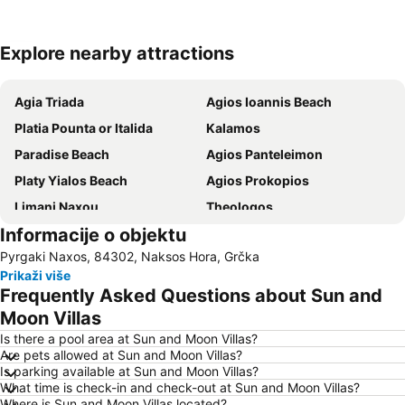
Explore nearby attractions
Proširi mapu
Agia Triada
Agios Ioannis Beach
Platia Pounta or Italida
Kalamos
Paradise Beach
Agios Panteleimon
Platy Yialos Beach
Agios Prokopios
Limani Naxou
Theologos
Informacije o objektu
Timios Savros
Elia
Pyrgaki Naxos, 84302, Naksos Hora, Grčka
Prikaži više
Frequently Asked Questions about Sun and
Moon Villas
Is there a pool area at Sun and Moon Villas?
Are pets allowed at Sun and Moon Villas?
Is parking available at Sun and Moon Villas?
What time is check-in and check-out at Sun and Moon Villas?
Where is Sun and Moon Villas located?