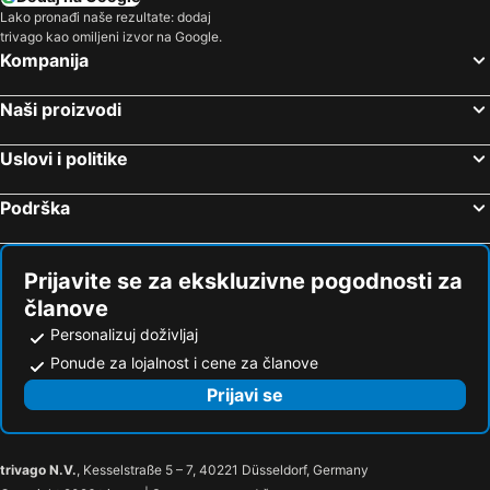
Lako pronađi naše rezultate: dodaj
trivago kao omiljeni izvor na Google.
Kompanija
Naši proizvodi
Uslovi i politike
Podrška
Prijavite se za ekskluzivne pogodnosti za
članove
Personalizuj doživljaj
Ponude za lojalnost i cene za članove
Prijavi se
trivago N.V.
, Kesselstraße 5 – 7, 40221 Düsseldorf, Germany