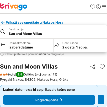
Favoriti
Prijavi
Men
Prikaži sve smeštaje u Naksos Hora
Destinacija
Sun and Moon Villas
Dolazak/odlazak
Gosti i sobe
Izaberi datume
2 gosta, 1 soba.
Kako uplate koje primimo utiču na rangiranje
Sun and Moon Villas
Deli
Do
Hotel
8,9
Odlično
(
broj ocena: 179
)
3 Zvezdice
Pyrgaki Naxos, 84302, Naksos Hora, Grčka
Izaberi datume da bi se prikazale tačne cene
Izaberi datume da bi se prikazale tačne cene
Pogledaj cene
Pogledaj cene