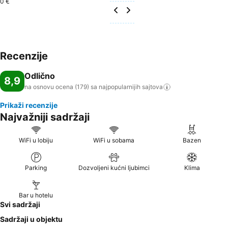
0 €
Recenzije
Odlično
8,9
na osnovu ocena (179) sa najpopularnijih
sajtova
Prikaži recenzije
Najvažniji sadržaji
WiFi u lobiju
WiFi u sobama
Bazen
Parking
Dozvoljeni kućni ljubimci
Klima
Bar u hotelu
Svi sadržaji
Sadržaji u objektu