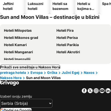
Jeftini
Luksuzni
Hoteli sa
Hoteli u
Spa h
hoteli
hoteli
bazenom
kojima su
dozvoljeni
Sun and Moon Villas – destinacije u blizini
kućni
ljubimci
Hoteli Milopotas
Hoteli Fira
Hoteli Mikonos grad
Hoteli Perisa
Hoteli Kamari
Hoteli Parikia
Hoteli Manganari
Hoteli Akrotiri
Hoteli Imerovilji
Prikaži sve smeštaje u Naksos Hora
pretraga hotela
Evropa
Grčka
Južni Egej
Naxos
Naksos Hora
Sun and Moon Villas
Facebook
Twitter
Insta
Yo
Izaberi svoju zemlju
Dodaj na Google