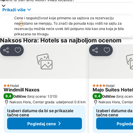
Prikaži više
Cene i raspoloživost koje primamo sa sajtova za rezervaciju
neprestano se menjaju. To znači da ponuda koju vidiš na sajtu za
rezervaciju možda neće uvek biti potpuno ista kao ona koja je bila
prikazana na trivagu.
Naksos Hora: Hotels sa najboljom ocenom
Deli
Dodati u favorite
Deli
Dodati u fa
Hotel
Hotel
2 Zvezdice
4 Zvezdice
Windmill Naxos
Majo Suites Hote
9,4
9,4
Odlično
(
broj ocena: 1.015
)
Odlično
(
broj ocen
Naksos Hora, Centar grada: udaljenost 0.6 km
Naksos Hora, Centar
Izaberi datume da bi se prikazale
Izaberi datume da 
tačne cene
tačne cene
Pogledaj cene
Pogleda