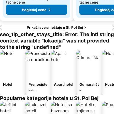
tačne cene
tačne cene
Pogledaj cene
Pogledaj c
Prikaži sve smeštaje u St. Pol Bej
seo_tlp_other_stays_title: Error: The intl string
context variable "lokacija" was not provided
to the string "undefined"
Hotel
Prenoćište
Apart hotel
Odmarališt
Host
sa
a
doručkom
Popularne kategorije hotela u St. Pol Bej