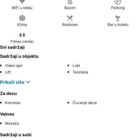
WiFi u lobiju
Bazen
Parking
Klima
Restoran
Bar u hotelu
Fitnes centar
Svi sadržaji
Sadržaji u objektu
Video igre
Lobi
Lift
Teretana
Prikaži više
Za decu
Krevetac
Čuvanje dece
Velnes
Masaža
Sadržaji u sobi