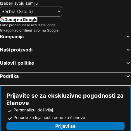
Izaberi svoju zemlju
Dodaj na Google
Lako pronađi naše rezultate: dodaj
trivago kao omiljeni izvor na Google.
Kompanija
Naši proizvodi
Uslovi i politike
Podrška
Prijavite se za ekskluzivne pogodnosti za
članove
Personalizuj doživljaj
Ponude za lojalnost i cene za članove
Prijavi se