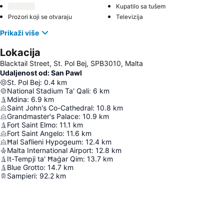
Kupatilo sa tušem
Prozori koji se otvaraju
Televizija
Prikaži više
Lokacija
Blacktail Street, St. Pol Bej, SPB3010, Malta
Udaljenost od: San Pawl
St. Pol Bej
:
0.4
km
National Stadium Ta' Qali
:
6
km
Mdina
:
6.9
km
Saint John's Co-Cathedral
:
10.8
km
Grandmaster's Palace
:
10.9
km
Fort Saint Elmo
:
11.1
km
Fort Saint Angelo
:
11.6
km
Ħal Saflieni Hypogeum
:
12.4
km
Malta International Airport
:
12.8
km
It-Tempji ta' Ħaġar Qim
:
13.7
km
Blue Grotto
:
14.7
km
Sampieri
:
92.2
km