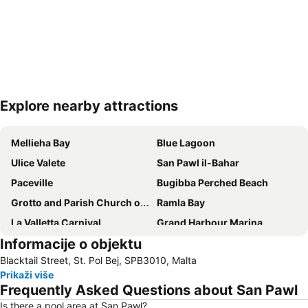
Explore nearby attractions
Proširi mapu
Mellieha Bay
Blue Lagoon
Ulice Valete
San Pawl il-Bahar
Paceville
Bugibba Perched Beach
Grotto and Parish Church of St Paul
Ramla Bay
La Valletta Carnival
Grand Harbour Marina
Informacije o objektu
Qawra
Ghajn Tuffieha
Blacktail Street, St. Pol Bej, SPB3010, Malta
San Anton Palace
Valletta and Floriana Fortifications
Prikaži više
Malta International Airport
Frequently Asked Questions about San Pawl
Is there a pool area at San Pawl?