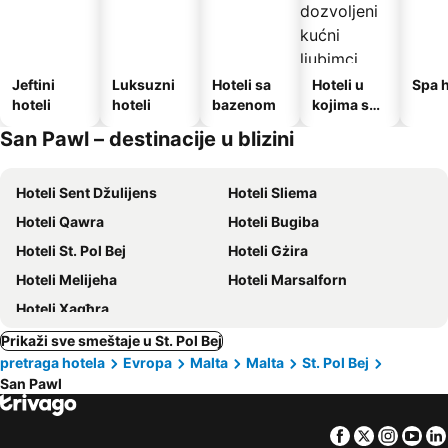
Jeftini
Luksuzni
Hoteli sa
Hoteli u
Spa h
hoteli
hoteli
bazenom
kojima su
dozvoljeni
San Pawl – destinacije u blizini
kućni
ljubimci
Hoteli Sent Džulijens
Hoteli Sliema
Hoteli Qawra
Hoteli Bugiba
Hoteli St. Pol Bej
Hoteli Gżira
Hoteli Melijeha
Hoteli Marsalforn
Hoteli Xagħra
Prikaži sve smeštaje u St. Pol Bej
pretraga hotela
Evropa
Malta
Malta
St. Pol Bej
San Pawl
Facebook
Twitter
Insta
Yo