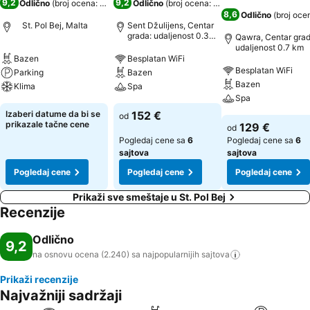
9,2
9,2
Odlično
(
broj ocena: 2.240
)
Odlično
(
broj ocena: 17.650
)
8,6
Odlično
(
broj oce
St. Pol Bej, Malta
Sent Džulijens, Centar
grada: udaljenost 0.3
Qawra, Centar grad
km
udaljenost 0.7 km
Bazen
Besplatan WiFi
Besplatan WiFi
Parking
Bazen
Bazen
Klima
Spa
Spa
Izaberi datume da bi se
152 €
od
prikazale tačne cene
129 €
od
Pogledaj cene sa
6
Pogledaj cene sa
6
sajtova
sajtova
Pogledaj cene
Pogledaj cene
Pogledaj cene
Prikaži sve smeštaje u St. Pol Bej
Recenzije
Odlično
9,2
na osnovu ocena (2.240) sa najpopularnijih
sajtova
Prikaži recenzije
Najvažniji sadržaji