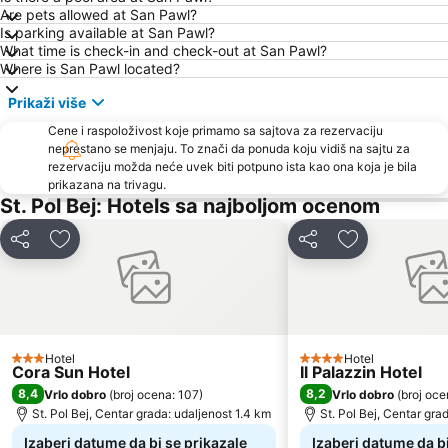
Are pets allowed at San Pawl?
Is parking available at San Pawl?
What time is check-in and check-out at San Pawl?
Where is San Pawl located?
Prikaži više
Cene i raspoloživost koje primamo sa sajtova za rezervaciju
neprestano se menjaju. To znači da ponuda koju vidiš na sajtu za
rezervaciju možda neće uvek biti potpuno ista kao ona koja je bila
prikazana na trivagu.
St. Pol Bej: Hotels sa najboljom ocenom
Deli
Dodati u favorite
Deli
Dodati u favo
Hotel
Hotel
3 Zvezdice
4 Zvezdice
Cora Sun Hotel
Il Palazzin Hotel
8,4
8,2
Vrlo dobro
(
broj ocena: 107
)
Vrlo dobro
(
broj oce
St. Pol Bej, Centar grada: udaljenost 1.4 km
St. Pol Bej, Centar gra
Izaberi datume da bi se prikazale
Izaberi datume da bi