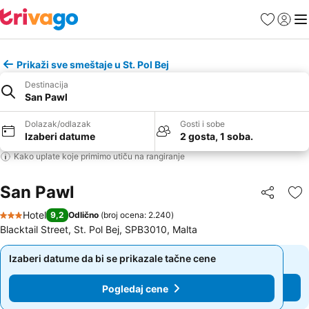
Favoriti
Prijavi
Men
Prikaži sve smeštaje u St. Pol Bej
Destinacija
San Pawl
Dolazak/odlazak
Gosti i sobe
Izaberi datume
2 gosta, 1 soba.
Kako uplate koje primimo utiču na rangiranje
San Pawl
Deli
Do
Hotel
9,2
Odlično
(
broj ocena: 2.240
)
3 Zvezdice
Blacktail Street, St. Pol Bej, SPB3010, Malta
Izaberi datume da bi se prikazale tačne cene
Izaberi datume da bi se prikazale tačne cene
Pogledaj cene
Pogledaj cene