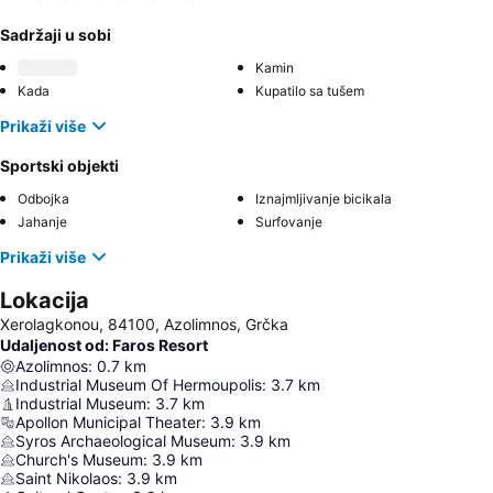
Sadržaji u sobi
Kamin
Kada
Kupatilo sa tušem
Prikaži više
Sportski objekti
Odbojka
Iznajmljivanje bicikala
Jahanje
Surfovanje
Prikaži više
Lokacija
Xerolagkonou, 84100, Azolimnos, Grčka
Udaljenost od: Faros Resort
Azolimnos
:
0.7
km
Industrial Museum Of Hermoupolis
:
3.7
km
Industrial Museum
:
3.7
km
Apollon Municipal Theater
:
3.9
km
Syros Archaeological Museum
:
3.9
km
Church's Museum
:
3.9
km
Saint Nikolaos
:
3.9
km