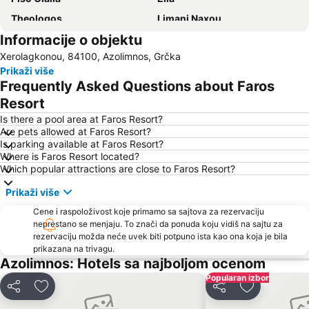
Theologos
Limani Naxou
Informacije o objektu
Xerolagkonou, 84100, Azolimnos, Grčka
Prikaži više
Frequently Asked Questions about Faros
Resort
Is there a pool area at Faros Resort?
Are pets allowed at Faros Resort?
Is parking available at Faros Resort?
Where is Faros Resort located?
Which popular attractions are close to Faros Resort?
Prikaži više
Cene i raspoloživost koje primamo sa sajtova za rezervaciju
neprestano se menjaju. To znači da ponuda koju vidiš na sajtu za
rezervaciju možda neće uvek biti potpuno ista kao ona koja je bila
prikazana na trivagu.
Azolimnos: Hotels sa najboljom ocenom
Popularan izbor
Deli
Dodati u favorite
Deli
Dodati u fav