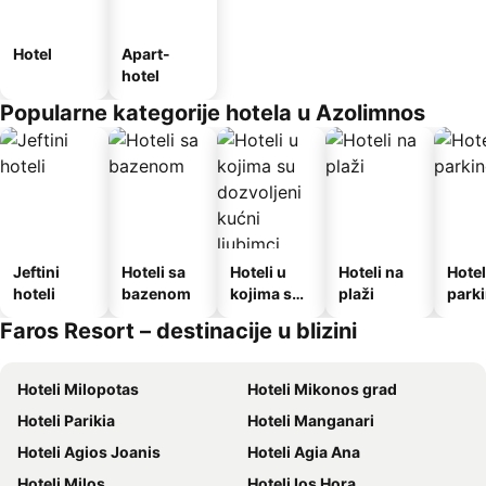
Hotel
Apart-
hotel
Popularne kategorije hotela u Azolimnos
Jeftini
Hoteli sa
Hoteli u
Hoteli na
Hotel
hoteli
bazenom
kojima su
plaži
park
dozvoljeni
Faros Resort – destinacije u blizini
kućni
ljubimci
Hoteli Milopotas
Hoteli Mikonos grad
Hoteli Parikia
Hoteli Manganari
Hoteli Agios Joanis
Hoteli Agia Ana
Hoteli Milos
Hoteli Ios Hora