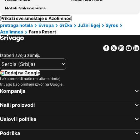
Hoteli Naksos Hora
Prikaži sve smeštaje u Azolimnos
pretraga hotela
Evropa
Grčka
Južni Egej
Syros
Azolimnos
Faros Resort
Facebook
Twitter
Insta
Yo
Izaberi svoju zemlju
Dodaj na Google
Lako pronađi naše rezultate: dodaj
trivago kao omiljeni izvor na Google.
Kompanija
Naši proizvodi
Uslovi i politike
Podrška