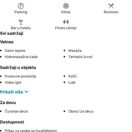
Parking
Klima
Restoran
Bar u hotelu
Fitnes centar
Svi sadržaji
Velnes
Salon lepote
Masaža
Hidromasažna kada
Termalni izvori
Sadržaji u objektu
Poslovne prostorije
Kafić
Video igre
Lobi
Prikaži više
Za decu
Čuvanje dece
Obroci za decu
Dostupnost
Prilaz za osobe sa invaliditetom