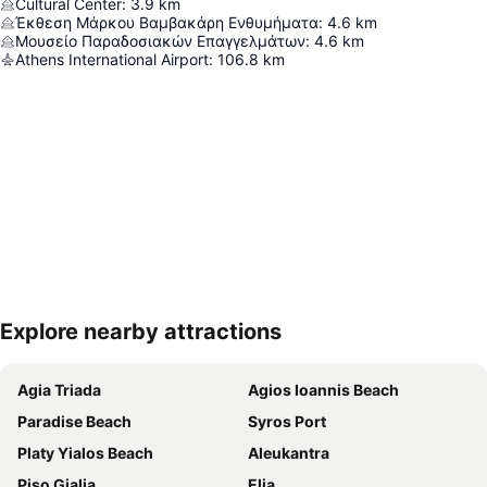
Cultural Center
:
3.9
km
Έκθεση Μάρκου Βαμβακάρη Ενθυμήματα
:
4.6
km
Μουσείο Παραδοσιακών Επαγγελμάτων
:
4.6
km
Athens International Airport
:
106.8
km
Explore nearby attractions
Proširi mapu
Agia Triada
Agios Ioannis Beach
Paradise Beach
Syros Port
Platy Yialos Beach
Aleukantra
Piso Gialia
Elia