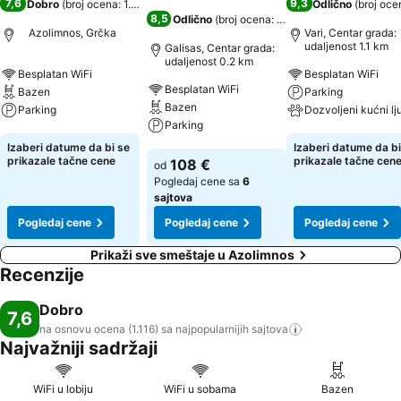
7,6
9,3
Dobro
(
broj ocena: 1.116
)
Odlično
(
broj oce
8,5
Odlično
(
broj ocena: 2.232
)
Azolimnos, Grčka
Vari, Centar grada:
udaljenost 1.1 km
Galisas, Centar grada:
udaljenost 0.2 km
Besplatan WiFi
Besplatan WiFi
Besplatan WiFi
Bazen
Parking
Bazen
Parking
Parking
Pogledaj cene
Pogledaj cene
Izaberi datume da bi se
Izaberi datume da bi
Pogledaj cene
prikazale tačne cene
prikazale tačne cen
108 €
od
Pogledaj cene sa
6
sajtova
Pogledaj cene
Pogledaj cene
Pogledaj cene
Prikaži sve smeštaje u Azolimnos
Recenzije
Dobro
7,6
na osnovu ocena (1.116) sa najpopularnijih
sajtova
Najvažniji sadržaji
WiFi u lobiju
WiFi u sobama
Bazen