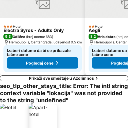
Hotel
Hotel
3 Zvezdice
2 Zvezdice
Electra Syros - Adults Only
Aegli
9,3
8,2
Odlično
(
broj ocena: 683
)
Vrlo dobro
(
broj o
Hermoupolis, Centar grada: udaljenost 0.5 km
Hermoupolis, Centar 
Izaberi datume da bi se prikazale
Izaberi datume da 
tačne cene
tačne cene
Pogledaj cene
Pogleda
Prikaži sve smeštaje u Azolimnos
seo_tlp_other_stays_title: Error: The intl string
context variable "lokacija" was not provided
to the string "undefined"