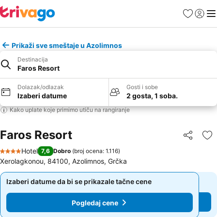
Favoriti
Prijavi
Men
Prikaži sve smeštaje u Azolimnos
Destinacija
Faros Resort
Dolazak/odlazak
Gosti i sobe
Izaberi datume
2 gosta, 1 soba.
Kako uplate koje primimo utiču na rangiranje
Faros Resort
Deli
Do
Hotel
7,6
Dobro
(
broj ocena: 1.116
)
4 Zvezdice
Xerolagkonou, 84100, Azolimnos, Grčka
Izaberi datume da bi se prikazale tačne cene
Izaberi datume da bi se prikazale tačne cene
Pogledaj cene
Pogledaj cene