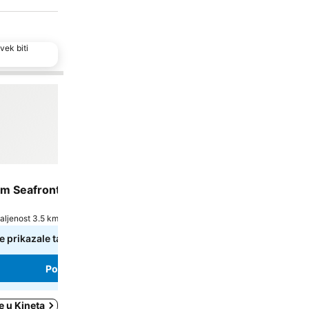
vek biti
De
Ho
m Seafront Villa In Megara With Beautiful Views And
B
/
O
aljenost 3.5 km
e prikazale tačne cene
Pogledaj cene
e u Kineta