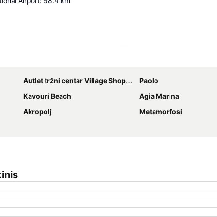
ional Airport
:
58.4
km
Proširi mapu
Autlet tržni centar Village Shopping & More
Paolo
Kavouri Beach
Agia Marina
Akropolj
Metamorfosi
inis