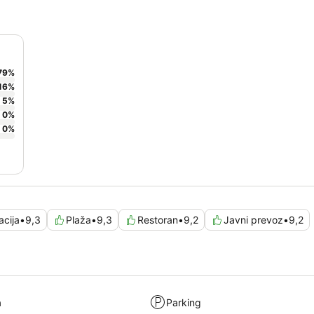
79
%
16
%
5
%
0
%
0
%
acija
•
9,3
Plaža
•
9,3
Restoran
•
9,2
Javni prevoz
•
9,2
a
Parking