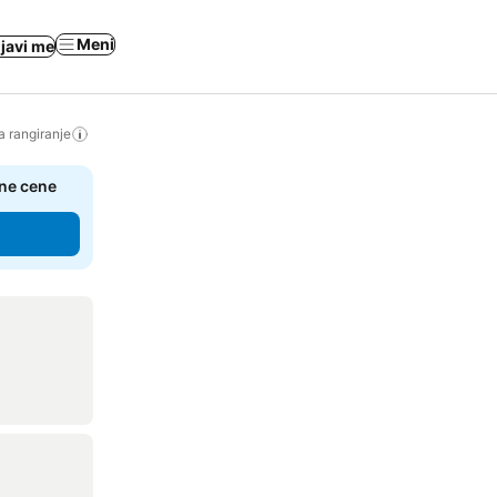
Meni
ijavi me
a rangiranje
čne cene