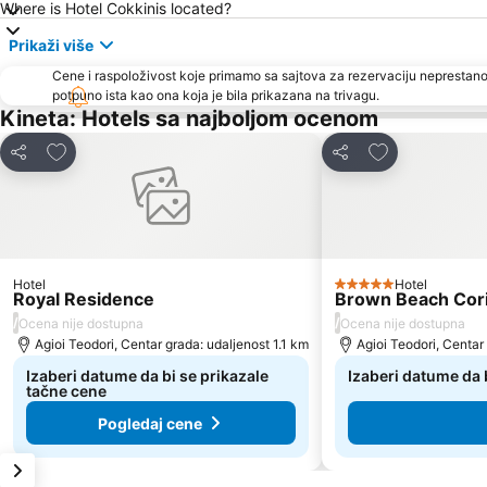
Where is Hotel Cokkinis located?
Prikaži više
Cene i raspoloživost koje primamo sa sajtova za rezervaciju neprestano
potpuno ista kao ona koja je bila prikazana na trivagu.
Kineta: Hotels sa najboljom ocenom
Dodati u favorite
Dodati u favor
Deli
Deli
Hotel
Hotel
5 Zvezdice
Royal Residence
Brown Beach Cori
/
/
Ocena nije dostupna
Ocena nije dostupna
Agioi Teodori, Centar grada: udaljenost 1.1 km
Agioi Teodori, Centar
Izaberi datume da bi se prikazale
Izaberi datume da 
tačne cene
Pogledaj cene