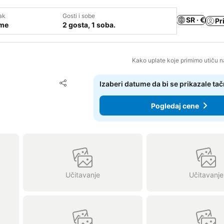
ak
Gosti i sobe
SR · €
Pr
ume
2 gosta, 1 soba.
Kako uplate koje primimo utiču n
Dodati u favorite
Izaberi datume da bi se prikazale ta
Deli
Pogledaj cene
Učitavanje
Učitavanje