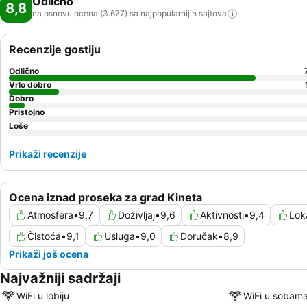
Odlično
8,8
na osnovu ocena (3.677) sa najpopularnijih
sajtova
Recenzije gostiju
Odlično
Vrlo dobro
Dobro
Pristojno
Loše
Prikaži recenzije
Ocena iznad proseka za grad Kineta
Atmosfera
•
9,7
Doživljaj
•
9,6
Aktivnosti
•
9,4
Lok
Čistoća
•
9,1
Usluga
•
9,0
Doručak
•
8,9
Prikaži još ocena
Najvažniji sadržaji
WiFi u lobiju
WiFi u sobam