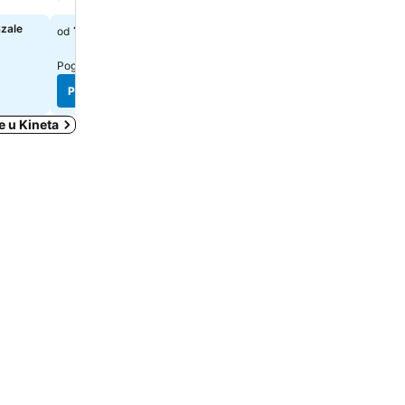
Parking
azale
107 €
od
Izaberi datume da bi se pr
tačne cene
Pogledaj cene sa
3 sajta
Pogledaj cene
Pogledaj cene
e u Kineta