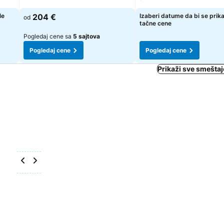
le
204 €
Izaberi datume da bi se prik
od
tačne cene
Pogledaj cene sa
5 sajtova
Pogledaj cene
Pogledaj cene
Prikaži sve smeštaj