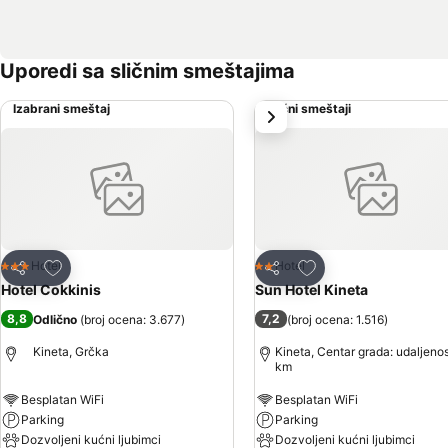
Uporedi sa sličnim smeštajima
Izabrani smeštaj
Slični smeštaji
sledeće
Dodati u favorite
Dodati u favorite
Hotel
Hotel
3 Zvezdice
2 Zvezdice
Deli
Deli
Hotel Cokkinis
Sun Hotel Kineta
8,8
7,2
Odlično
(
broj ocena: 3.677
)
(
broj ocena: 1.516
)
Kineta, Grčka
Kineta, Centar grada: udaljenos
km
Besplatan WiFi
Besplatan WiFi
Parking
Parking
Dozvoljeni kućni ljubimci
Dozvoljeni kućni ljubimci