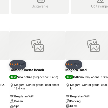
Učitavanje
Učitavanje
Dodati u favorite
Dodati u favorite
Hotel
Hotel
4 Zvezdice
3 Zvezdice
Deli
Deli
Comer Kinetta Beach
Megara Hotel
8,0
8,9
Vrlo dobro
(
broj ocena: 2.457
)
Odlično
(
broj ocena: 1.30
t 2.1
Megara, Centar grada: udaljenost
Megara, Centar grada: udalj
12.4 km
km
Besplatan WiFi
Besplatan WiFi
Bazen
Parking
Spa
Klima