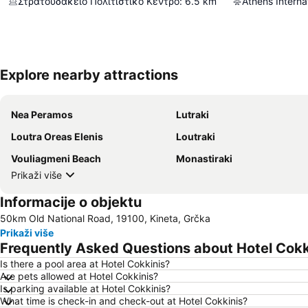
Στρατουδάκειο Πολιτιστικό Κέντρο
:
6.5
km
Athens Internat
Explore nearby attractions
Nea Peramos
Lutraki
Loutra Oreas Elenis
Loutraki
Vouliagmeni Beach
Monastiraki
Prikaži više
Informacije o objektu
50km Old National Road, 19100, Kineta, Grčka
Prikaži više
Frequently Asked Questions about Hotel Cokk
Is there a pool area at Hotel Cokkinis?
Are pets allowed at Hotel Cokkinis?
Is parking available at Hotel Cokkinis?
What time is check-in and check-out at Hotel Cokkinis?