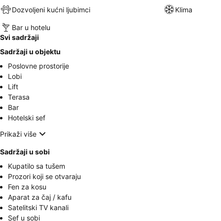
Dozvoljeni kućni ljubimci
Klima
Bar u hotelu
Svi sadržaji
Sadržaji u objektu
Poslovne prostorije
Lobi
Lift
Terasa
Bar
Hotelski sef
Prikaži više
Sadržaji u sobi
Kupatilo sa tušem
Prozori koji se otvaraju
Fen za kosu
Aparat za čaj / kafu
Satelitski TV kanali
Sef u sobi