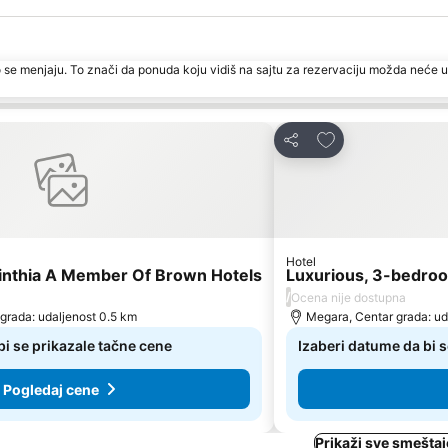
 se menjaju. To znači da ponuda koju vidiš na sajtu za rezervaciju možda neće u
ite
Dodati u favorite
Deli
Hotel
nthia A Member Of Brown Hotels
Luxurious, 3-bedroo
/
Ocena nije dostupna
 grada: udaljenost 0.5 km
Megara, Centar grada: ud
bi se prikazale tačne cene
Izaberi datume da bi s
Pogledaj cene
Prikaži sve smeštaj