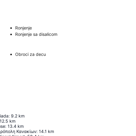
Ronjenje
Ronjenje sa disalicom
Obroci za decu
riada
:
9.2
km
12.5
km
use
:
13.4
km
ρόπολη Κανακίων
:
14.1
km