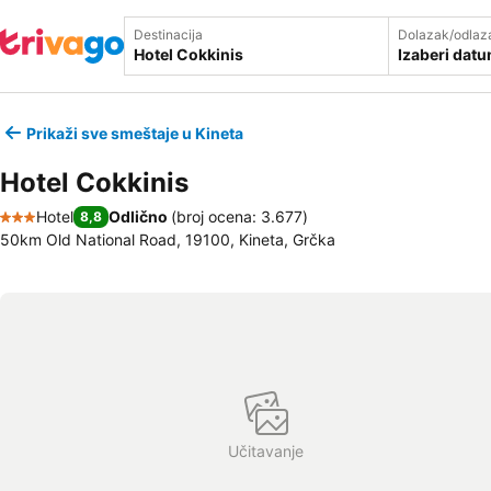
Destinacija
Dolazak/odlaz
Izaberi dat
Prikaži sve smeštaje u Kineta
Hotel Cokkinis
Hotel
Odlično
(
broj ocena: 3.677
)
8,8
3 Zvezdice
50km Old National Road, 19100, Kineta, Grčka
Učitavanje