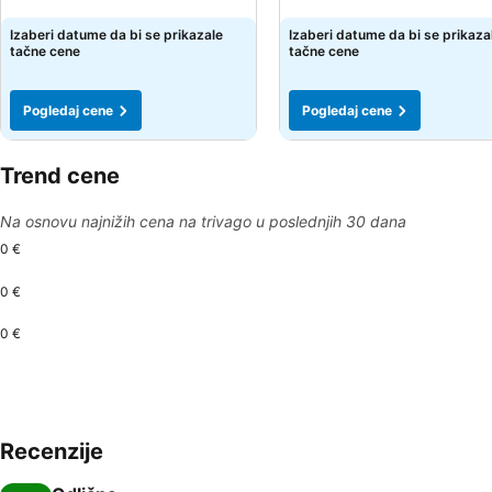
Izaberi datume da bi se prikazale
Izaberi datume da bi se prikaza
tačne cene
tačne cene
Pogledaj cene
Pogledaj cene
Trend cene
Na osnovu najnižih cena na trivago u poslednjih 30 dana
0 €
0 €
0 €
Recenzije