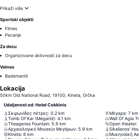
Prikaži više
Sportski objekti
Fitnes
Pecanje
Za decu
Organizovane aktivnosti za decu
Velnes
Bademantil
Lokacija
50km Old National Road, 19100, Kineta, Grčka
Udaljenost od: Hotel Cokkinis
Σκιρωνίδες πέτρες
:
0.2
km
Μέγαρα
:
7
km
Tomb Of Kar (Megarid)
:
4.1
km
Wall Of Agia T
Theagenes Fountain
:
5.9
km
Open theater
:
Αρχαιολογικό Μουσείο Μεγάρων
:
5.9
km
Sikelianos' Ho
Kineta
:
6
km
Μυκηναϊκή Ακ