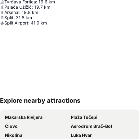
Tvrđava Fortica
:
19.6
km
Palača Užižić
:
19.7
km
Arsenal
:
19.8
km
Split
:
31.8
km
Split Airport
:
41.9
km
Explore nearby attractions
Proširi mapu
Makarska Rivijera
Plaža Tučepi
Čiovo
Aerodrom Brač-Bol
Nikolina
Luka Hvar