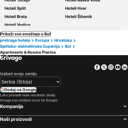
Hoteli Split
Hoteli Hvar
Hoteli Brela
Hoteli Šibenik
Hoteli Vodice
Prikaži sve smeštaje u Bol
pretraga hotela
Evropa
Hrvatska
Splitsko-dalmatinska županija
Bol
Apartments & Rooms Pierino
Facebook
Twitter
Insta
Yo
Izaberi svoju zemlju
Dodaj na Google
Lako pronađi naše rezultate: dodaj
trivago kao omiljeni izvor na Google.
Kompanija
Naši proizvodi