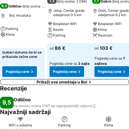
7,3
7,7
(
broj ocena: 2.094
)
Dobro
(
broj ocen
9,5
Odlično
(
broj ocena: 197
)
Jelsa, Centar grada:
Omiš, Centar grada
udaljenost 0.5 km
udaljenost 6.2 km
Bol, Hrvatska
Besplatan WiFi
Besplatan WiFi
Parking
Bazen
Klima
Klima
Parking
Restoran
Pogledaj cene
Pogledaj cene
Pogledaj cene
86 €
103 €
od
od
Izaberi datume da bi se
prikazale tačne cene
Pogledaj cene sa
7
Pogledaj cene sa
3 sajta
sajtova
Pogledaj cene
Pogledaj cene
Pogledaj cene
Prikaži sve smeštaje u Bol
Recenzije
Odlično
9,5
na osnovu ocena (197) sa najpopularnijih
sajtova
Najvažniji sadržaji
WiFi u sobama
Parking
Klima