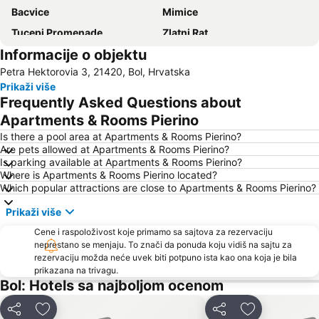
Bacvice
Mimice
Tucepi Promenade
Zlatni Rat
Informacije o objektu
Camp Vira
Zivogoste beach
Petra Hektorovia 3, 21420, Bol, Hrvatska
Riva
Vrboska
Prikaži više
Park Prirode Biokovo
Duga Uvala
Frequently Asked Questions about
Pučišća
Pakleni Otoci
Apartments & Rooms Pierino
Stobreč
Donja Luka
Is there a pool area at Apartments & Rooms Pierino?
Are pets allowed at Apartments & Rooms Pierino?
Port of Split
Srebrna Vrata
Is parking available at Apartments & Rooms Pierino?
Where is Apartments & Rooms Pierino located?
Zračna Luka Split
Grada Trogira
Which popular attractions are close to Apartments & Rooms Pierino?
Romanski grad Trogir
Prikaži više
Cene i raspoloživost koje primamo sa sajtova za rezervaciju
neprestano se menjaju. To znači da ponuda koju vidiš na sajtu za
rezervaciju možda neće uvek biti potpuno ista kao ona koja je bila
prikazana na trivagu.
Bol: Hotels sa najboljom ocenom
Deli
Dodati u favorite
Deli
Dodati u favo