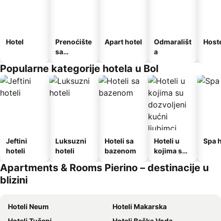
Hotel
Prenoćište
Apart hotel
Odmarališt
Host
sa
a
doručkom
Popularne kategorije hotela u Bol
Jeftini
Luksuzni
Hoteli sa
Hoteli u
Spa h
hoteli
hoteli
bazenom
kojima su
dozvoljeni
Apartments & Rooms Pierino – destinacije u
kućni
blizini
ljubimci
Hoteli Neum
Hoteli Makarska
Hoteli Tučepi
Hoteli Baška Voda