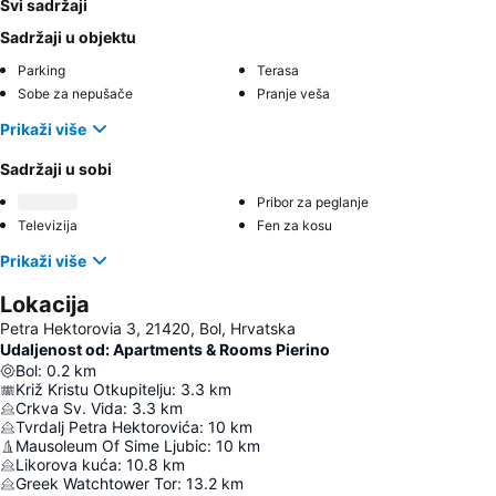
Svi sadržaji
Sadržaji u objektu
Parking
Terasa
Sobe za nepušače
Pranje veša
Prikaži više
Sadržaji u sobi
Pribor za peglanje
Televizija
Fen za kosu
Prikaži više
Lokacija
Petra Hektorovia 3, 21420, Bol, Hrvatska
Udaljenost od: Apartments & Rooms Pierino
Bol
:
0.2
km
Križ Kristu Otkupitelju
:
3.3
km
Crkva Sv. Vida
:
3.3
km
Tvrdalj Petra Hektorovića
:
10
km
Mausoleum Of Sime Ljubic
:
10
km
Likorova kuća
:
10.8
km
Greek Watchtower Tor
:
13.2
km