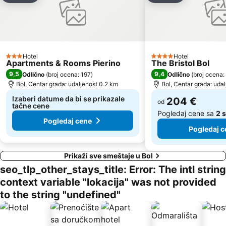
Hotel
Hotel
3 Zvezdice
4 Zvezdice
Apartments & Rooms Pierino
The Bristol Bol
9,5
9,4
Odlično
(
broj ocena: 197
)
Odlično
(
broj ocena:
Bol, Centar grada: udaljenost 0.2 km
Bol, Centar grada: uda
Izaberi datume da bi se prikazale
204 €
od
tačne cene
Pogledaj cene sa
2 s
Pogledaj cene
Pogledaj c
Prikaži sve smeštaje u Bol
seo_tlp_other_stays_title: Error: The intl string
context variable "lokacija" was not provided
to the string "undefined"