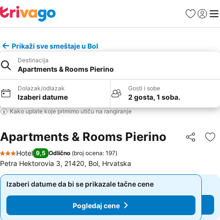
Favoriti
Prijavi
Men
Prikaži sve smeštaje u Bol
Destinacija
Apartments & Rooms Pierino
Dolazak/odlazak
Gosti i sobe
Izaberi datume
2 gosta, 1 soba.
Kako uplate koje primimo utiču na rangiranje
Apartments & Rooms Pierino
Deli
Do
Hotel
9,5
Odlično
(
broj ocena: 197
)
3 Zvezdice
Petra Hektorovia 3, 21420, Bol, Hrvatska
Izaberi datume da bi se prikazale tačne cene
Izaberi datume da bi se prikazale tačne cene
Pogledaj cene
Pogledaj cene