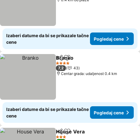
Izaberi datume da bi se prikazale tačne
Pogledaj cene
cene
Branko
Deli
Dodati u favorite
Pogledaj cene
4 Zvezdice
7,2
43
Centar grada: udaljenost 0.4 km
Izaberi datume da bi se prikazale tačne
Pogledaj cene
cene
House Vera
Deli
Dodati u favorite
Pogledaj cene
3 Zvezdice