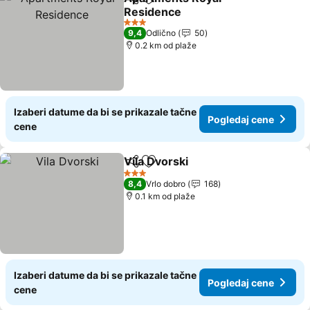
Deli
Dodati u favorite
Residence
Pogledaj cene
3 Zvezdice
9,4
Odlično
50
0.2 km od plaže
Izaberi datume da bi se prikazale tačne
Pogledaj cene
cene
Vila Dvorski
Deli
Dodati u favorite
Pogledaj cene
3 Zvezdice
8,4
Vrlo dobro
168
0.1 km od plaže
Izaberi datume da bi se prikazale tačne
Pogledaj cene
cene