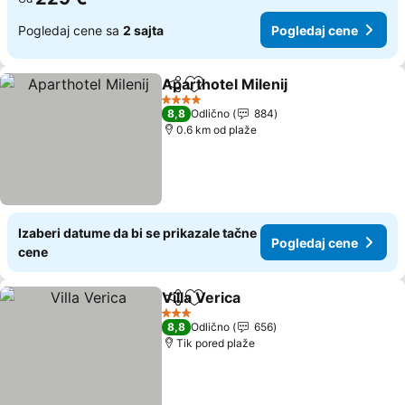
Pogledaj cene sa
2 sajta
Pogledaj cene
Aparthotel Milenij
Deli
Dodati u favorite
Pogledaj
4 Zvezdice
8,8
Odlično
884
0.6 km od plaže
Izaberi datume da bi se prikazale tačne
Pogledaj cene
cene
Villa Verica
Deli
Dodati u favorite
Pogledaj cene
3 Zvezdice
8,8
Odlično
656
Tik pored plaže