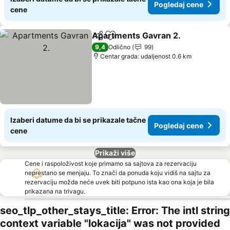
Pogledaj cene
cene
Apartments Gavran 2.
Deli
Dodati u favorite
Pog
9,4
Odlično
99
Centar grada: udaljenost 0.6 km
Izaberi datume da bi se prikazale tačne
Pogledaj cene
cene
Prikaži više
Cene i raspoloživost koje primamo sa sajtova za rezervaciju
neprestano se menjaju. To znači da ponuda koju vidiš na sajtu za
rezervaciju možda neće uvek biti potpuno ista kao ona koja je bila
prikazana na trivagu.
seo_tlp_other_stays_title: Error: The intl string
context variable "lokacija" was not provided