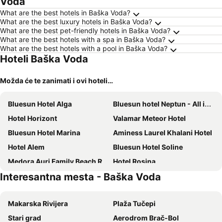
Voda
What are the best hotels in Baška Voda?
What are the best luxury hotels in Baška Voda?
What are the best pet-friendly hotels in Baška Voda?
What are the best hotels with a spa in Baška Voda?
What are the best hotels with a pool in Baška Voda?
Hoteli Baška Voda
Možda će te zanimati i ovi hoteli…
Bluesun Hotel Alga
Bluesun hotel Neptun - All inclusive
Hotel Horizont
Valamar Meteor Hotel
Bluesun Hotel Marina
Aminess Laurel Khalani Hotel
Hotel Alem
Bluesun Hotel Soline
Medora Auri Family Beach Resort
Hotel Rosina
Interesantna mesta - Baška Voda
Biokovo
Holiday Village Sagitta
Bluesun Hotel Jadran
Hotel Tamaris
Makarska Rivijera
Plaža Tučepi
Bluesun Holiday Village Afrodita
Grand Hotel Slavia
Stari grad
Aerodrom Brač-Bol
Hotel Park Makarska
Bluesun hotel Berulia