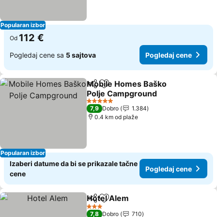
Popularan izbor
112 €
Od
Pogledaj cene sa
5 sajtova
Pogledaj cene
Mobile Homes Baško
Deli
Dodati u favorite
Polje Campground
Pogledaj cene
5 Zvezdice
7,9
Dobro
1.384
0.4 km od plaže
Popularan izbor
Izaberi datume da bi se prikazale tačne
Pogledaj cene
cene
Hotel Alem
Deli
Dodati u favorite
Pogledaj cene
3 Zvezdice
7,8
Dobro
710