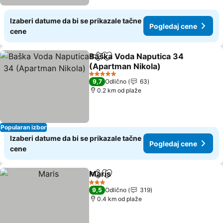
Izaberi datume da bi se prikazale tačne
Pogledaj cene
cene
Baška Voda Naputica 34
Deli
Dodati u favorite
(Apartman Nikola)
Pogledaj cene
5 Zvezdice
9,7
Odlično
63
0.2 km od plaže
Popularan izbor
Izaberi datume da bi se prikazale tačne
Pogledaj cene
cene
Maris
Deli
Dodati u favorite
Pogledaj cene
3 Zvezdice
9,5
Odlično
319
0.4 km od plaže