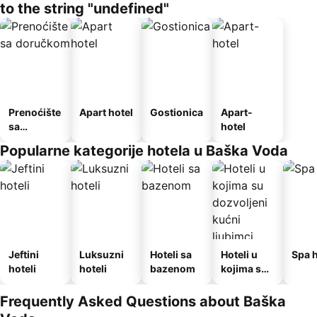
to the string "undefined"
Prenoćište
Apart hotel
Gostionica
Apart-
sa
hotel
doručkom
Popularne kategorije hotela u Baška Voda
Jeftini
Luksuzni
Hoteli sa
Hoteli u
Spa h
hoteli
hoteli
bazenom
kojima su
dozvoljeni
kućni
Frequently Asked Questions about Baška
ljubimci