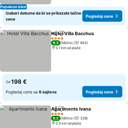
Popularan izbor
Izaberi datume da bi se prikazale tačne
Pogledaj cene
cene
Hotel Villa Bacchus
Deli
Dodati u favorite
Pogled
4 Zvezdice
9,3
Odlično
842
0.1 km od plaže
198 €
Od
Pogledaj cene sa
6 sajtova
Pogledaj cene
Apartments Ivana
Deli
Dodati u favorite
Pogledaj
4 Zvezdice
9,2
Odlično
328
0.5 km od plaže