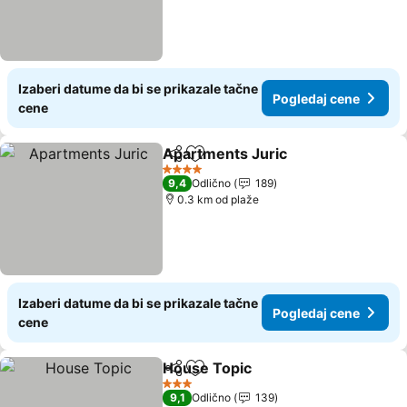
Izaberi datume da bi se prikazale tačne
Pogledaj cene
cene
Apartments Juric
Deli
Dodati u favorite
Pogledaj
4 Zvezdice
9,4
Odlično
189
0.3 km od plaže
Izaberi datume da bi se prikazale tačne
Pogledaj cene
cene
House Topic
Deli
Dodati u favorite
Pogledaj cene
3 Zvezdice
9,1
Odlično
139