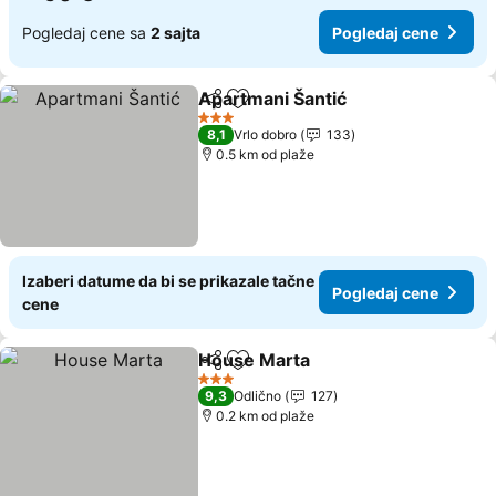
Pogledaj cene sa
2 sajta
Pogledaj cene
Apartmani Šantić
Deli
Dodati u favorite
Pogledaj
3 Zvezdice
8,1
Vrlo dobro
133
0.5 km od plaže
Izaberi datume da bi se prikazale tačne
Pogledaj cene
cene
House Marta
Deli
Dodati u favorite
Pogledaj cen
3 Zvezdice
9,3
Odlično
127
0.2 km od plaže