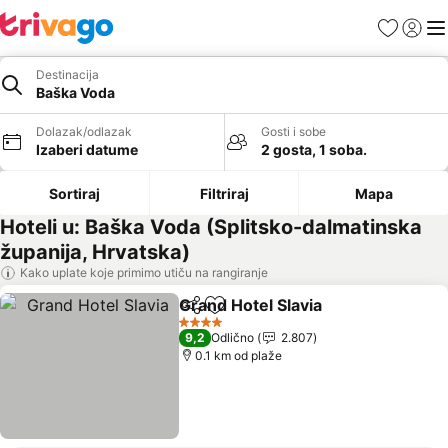
Favoriti
Prijavi
Men
Destinacija
Baška Voda
Dolazak/odlazak
Gosti i sobe
Izaberi datume
2 gosta, 1 soba.
Sortiraj
Filtriraj
Mapa
Hoteli u: Baška Voda (Splitsko-dalmatinska
županija, Hrvatska)
Kako uplate koje primimo utiču na rangiranje
Grand Hotel Slavia
Deli
Dodati u favorite
Pogleda
4 Zvezdice
9,2
Odlično
2.807
0.1 km od plaže