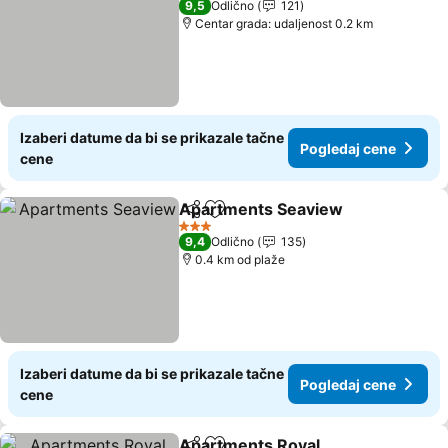
9,5
Odlično
121
Centar grada: udaljenost 0.2 km
Izaberi datume da bi se prikazale tačne
Pogledaj cene
cene
Apartments Seaview
Deli
Dodati u favorite
Pogle
3 Zvezdice
9,4
Odlično
135
0.4 km od plaže
Izaberi datume da bi se prikazale tačne
Pogledaj cene
cene
Apartments Royal