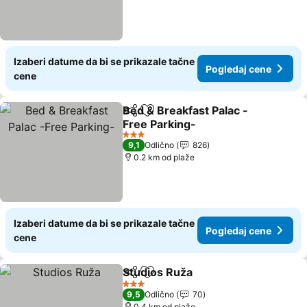
Izaberi datume da bi se prikazale tačne
Pogledaj cene
cene
Bed & Breakfast Palac -
Deli
Dodati u favorite
Free Parking-
Pogledaj cene
3 Zvezdice
9,1
Odlično
826
0.2 km od plaže
Izaberi datume da bi se prikazale tačne
Pogledaj cene
cene
Studios Ruža
Deli
Dodati u favorite
Pogledaj cen
3 Zvezdice
9,5
Odlično
70
0.4 km od plaže