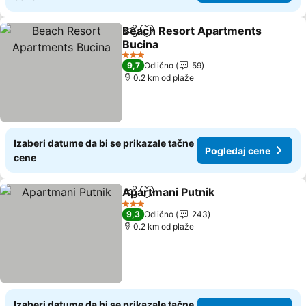
Beach Resort Apartments
Deli
Dodati u favorite
Bucina
Pogledaj cene
3 Zvezdice
9,7
Odlično
59
0.2 km od plaže
Izaberi datume da bi se prikazale tačne
Pogledaj cene
cene
Apartmani Putnik
Deli
Dodati u favorite
Pogledaj
3 Zvezdice
9,3
Odlično
243
0.2 km od plaže
Izaberi datume da bi se prikazale tačne