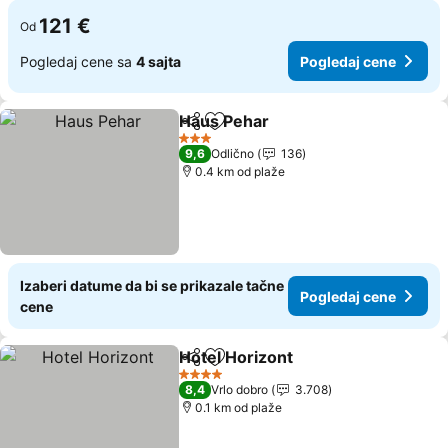
121 €
Od
Pogledaj cene sa
4 sajta
Pogledaj cene
Haus Pehar
Deli
Dodati u favorite
Pogledaj cene
3 Zvezdice
9,6
Odlično
136
0.4 km od plaže
Izaberi datume da bi se prikazale tačne
Pogledaj cene
cene
Hotel Horizont
Deli
Dodati u favorite
Pogledaj ce
4 Zvezdice
8,4
Vrlo dobro
3.708
0.1 km od plaže