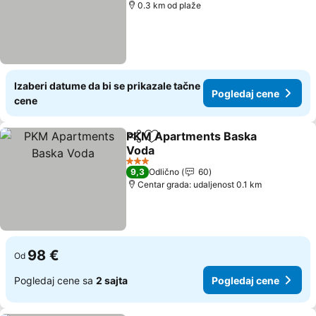
0.3 km od plaže
Izaberi datume da bi se prikazale tačne
Pogledaj cene
cene
PKM Apartments Baska
Deli
Dodati u favorite
Voda
Pogledaj cene
3 Zvezdice
9,3
Odlično
60
Centar grada: udaljenost 0.1 km
98 €
Od
Pogledaj cene sa
2 sajta
Pogledaj cene