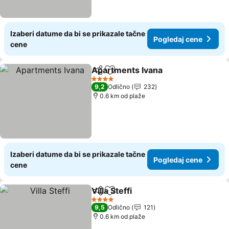
Izaberi datume da bi se prikazale tačne
Pogledaj cene
cene
Apartments Ivana
Deli
Dodati u favorite
Pogledaj
4 Zvezdice
9,2
Odlično
232
0.6 km od plaže
Izaberi datume da bi se prikazale tačne
Pogledaj cene
cene
Villa Steffi
Deli
Dodati u favorite
Pogledaj cene
4 Zvezdice
9,5
Odlično
121
0.6 km od plaže