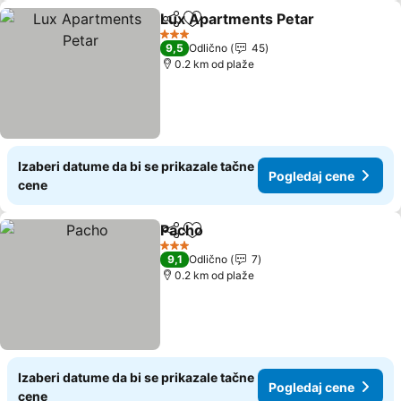
Lux Apartments Petar
Deli
Dodati u favorite
Pogl
3 Zvezdice
9,5
Odlično
45
0.2 km od plaže
Izaberi datume da bi se prikazale tačne
Pogledaj cene
cene
Pacho
Deli
Dodati u favorite
Pogledaj cene
3 Zvezdice
9,1
Odlično
7
0.2 km od plaže
Izaberi datume da bi se prikazale tačne
Pogledaj cene
cene