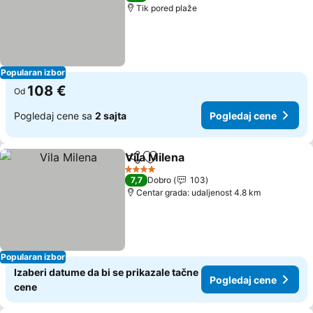
Tik pored plaže
Popularan izbor
108 €
Od
Pogledaj cene sa
2 sajta
Pogledaj cene
Vila Milena
Deli
Dodati u favorite
Pogledaj cene
4 Zvezdice
7,7
Dobro
103
Centar grada: udaljenost 4.8 km
Popularan izbor
Izaberi datume da bi se prikazale tačne
Pogledaj cene
cene