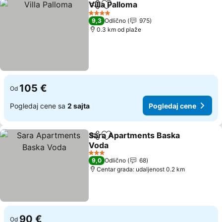
Villa Palloma
Deli
Dodati u favorite
Pogledaj cene
4 Zvezdice
9,3
Odlično
975
0.3 km od plaže
105 €
Od
Pogledaj cene sa
2 sajta
Pogledaj cene
Sara Apartments Baska
Deli
Dodati u favorite
Voda
Pogledaj cene
3 Zvezdice
9,0
Odlično
68
Centar grada: udaljenost 0.2 km
90 €
Od