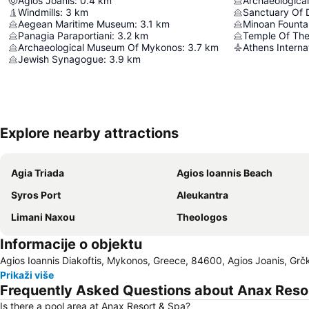
Agios Joanis
:
0.4
km
Archaeologica
Windmills
:
3
km
Sanctuary Of 
Aegean Maritime Museum
:
3.1
km
Minoan Founta
Panagia Paraportiani
:
3.2
km
Temple Of The
Archaeological Museum Of Mykonos
:
3.7
km
Athens Internat
Jewish Synagogue
:
3.9
km
Explore nearby attractions
Agia Triada
Agios Ioannis Beach
Syros Port
Aleukantra
Limani Naxou
Theologos
Informacije o objektu
Agios Ioannis Diakoftis, Mykonos, Greece, 84600, Agios Joanis, Grč
Prikaži više
Frequently Asked Questions about Anax Reso
Is there a pool area at Anax Resort & Spa?