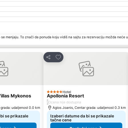
 se menjaju. To znači da ponuda koju vidiš na sajtu za rezervaciju možda neće u
ite
Dodati u favorite
Deli
Hotel
5 Zvezdice
Villas Mykonos
Apollonia Resort
/
Ocena nije dostupna
 grada: udaljenost 0.0 km
Agios Joanis, Centar grada: udaljenost 0.3 km
bi se prikazale
Izaberi datume da bi se prikazale
tačne cene