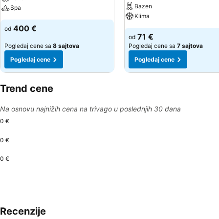
Bazen
Spa
Klima
400 €
od
71 €
od
Pogledaj cene sa
8 sajtova
Pogledaj cene sa
7 sajtova
Pogledaj cene
Pogledaj cene
Trend cene
Na osnovu najnižih cena na trivago u poslednjih 30 dana
0 €
0 €
0 €
Recenzije