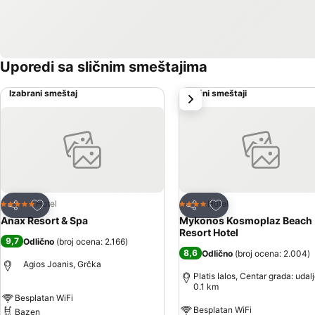
Uporedi sa sličnim smeštajima
Izabrani smeštaj
Slični smeštaji
sledeće
Dodati u favorite
Dodati u favorite
Hotel
Hotel
5 Zvezdice
4 Zvezdice
Deli
Deli
Anax Resort & Spa
Mykonos Kosmoplaz Beach
Resort Hotel
9,7
Odlično
(
broj ocena: 2.166
)
8,6
Odlično
(
broj ocena: 2.004
)
Agios Joanis, Grčka
Platis Ialos, Centar grada: udal
0.1 km
Besplatan WiFi
Besplatan WiFi
Bazen