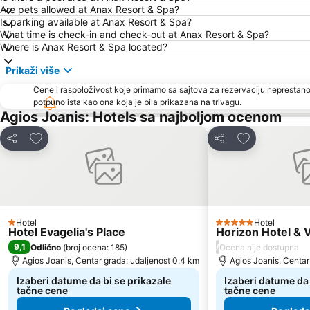
Are pets allowed at Anax Resort & Spa?
Is parking available at Anax Resort & Spa?
What time is check-in and check-out at Anax Resort & Spa?
Where is Anax Resort & Spa located?
Prikaži više
Cene i raspoloživost koje primamo sa sajtova za rezervaciju neprestano
potpuno ista kao ona koja je bila prikazana na trivagu.
Agios Joanis: Hotels sa najboljom ocenom
Dodati u favorite
Dodati u favor
Deli
Deli
Hotel
Hotel
1 Zvezdice
5 Zvezdice
Hotel Evagelia's Place
Horizon Hotel & 
9,1
/
Odlično
(
broj ocena: 185
)
Ocena nije dostupna
Agios Joanis, Centar grada: udaljenost 0.4 km
Agios Joanis, Centar
Izaberi datume da bi se prikazale
Izaberi datume da 
tačne cene
tačne cene