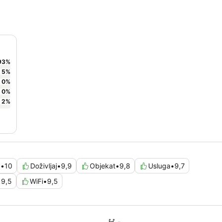
93
%
5
%
0
%
0
%
2
%
a
•
10
Doživljaj
•
9,9
Objekat
•
9,8
Usluga
•
9,7
•
9,5
WiFi
•
9,5