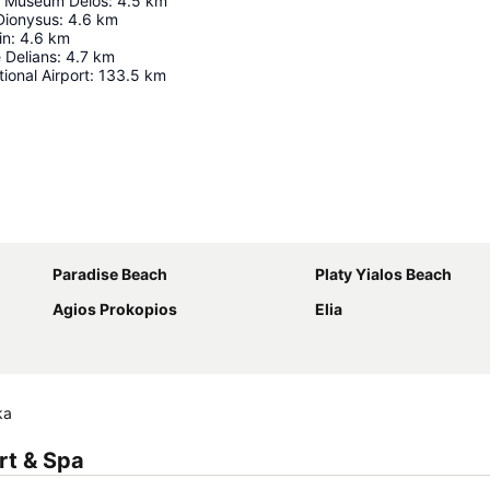
l Museum Delos
:
4.5
km
Dionysus
:
4.6
km
in
:
4.6
km
 Delians
:
4.7
km
ional Airport
:
133.5
km
Proširi mapu
Paradise Beach
Platy Yialos Beach
Agios Prokopios
Elia
ka
rt & Spa