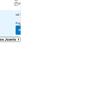
Parking
Spa
283 €
229 €
od
od
Pogledaj cene sa
5 sajtova
Pogledaj cene sa
7 sajtova
Pogledaj cene
Pogledaj cene
ios Joanis