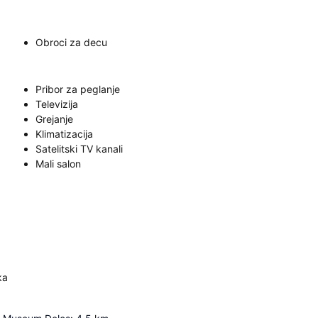
Obroci za decu
Pribor za peglanje
Televizija
Grejanje
Klimatizacija
Satelitski TV kanali
Mali salon
ka