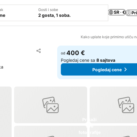
ak
Gosti i sobe
SR · €
Pr
ume
2 gosta, 1 soba.
Kako uplate koje primimo utiču n
Dodati u favorite
400 €
od
Deli
Pogledaj cene sa
8 sajtova
ka
Pogledaj cene