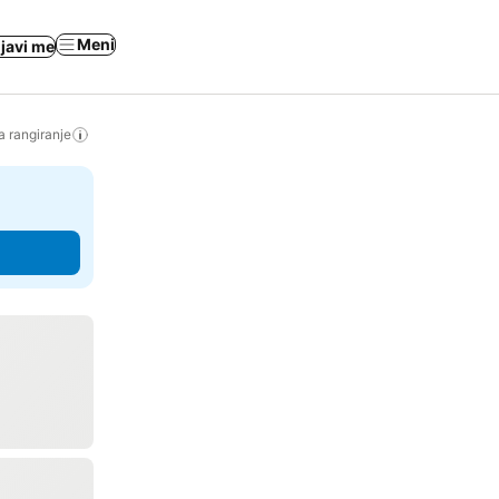
Meni
ijavi me
a rangiranje