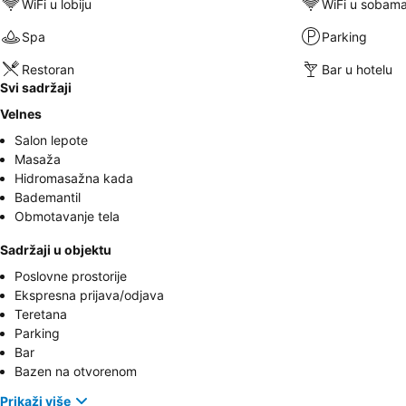
WiFi u lobiju
WiFi u sobam
Spa
Parking
Restoran
Bar u hotelu
Svi sadržaji
Velnes
Salon lepote
Masaža
Hidromasažna kada
Bademantil
Obmotavanje tela
Sadržaji u objektu
Poslovne prostorije
Ekspresna prijava/odjava
Teretana
Parking
Bar
Bazen na otvorenom
Prikaži više