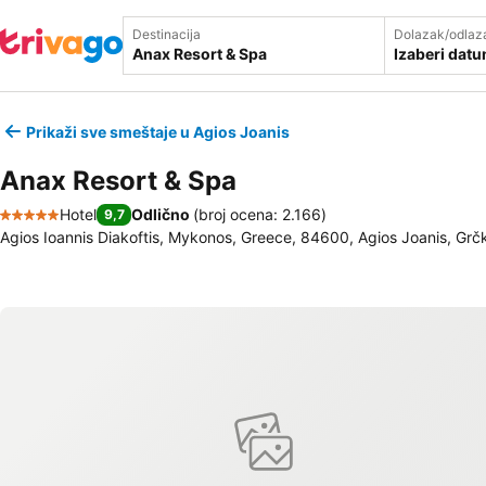
Destinacija
Dolazak/odlaz
Izaberi dat
Prikaži sve smeštaje u Agios Joanis
Anax Resort & Spa
Hotel
Odlično
(
broj ocena: 2.166
)
9,7
5 Zvezdice
Agios Ioannis Diakoftis, Mykonos, Greece, 84600, Agios Joanis, Grč