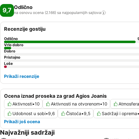
Odlično
9,7
na osnovu ocena (2.166) sa najpopularnijih
sajtova
Recenzije gostiju
Odlično
Vrlo dobro
Dobro
Pristojno
Loše
Prikaži recenzije
Ocena iznad proseka za grad Agios Joanis
Aktivnosti
•
10
Aktivnosti na otvorenom
•
10
Atmosfer
Udobnost u sobi
•
9,6
Čistoća
•
9,5
Sadržaji i oprema
Prikaži još ocena
Najvažniji sadržaji