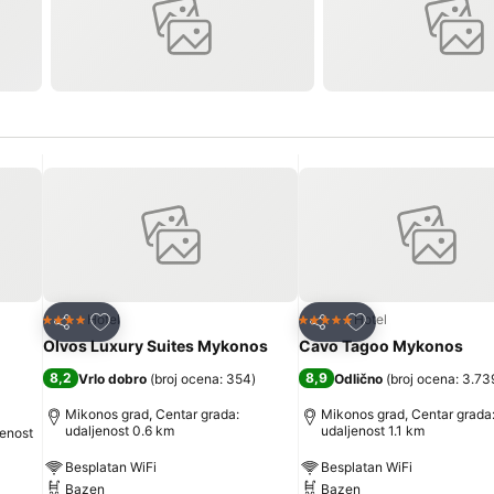
Dodati u favorite
Dodati u favorite
Hotel
Hotel
4 Zvezdice
5 Zvezdice
Deli
Deli
Olvos Luxury Suites Mykonos
Cavo Tagoo Mykonos
8,2
8,9
Vrlo dobro
(
broj ocena: 354
)
Odlično
(
broj ocena: 3.73
Mikonos grad, Centar grada:
Mikonos grad, Centar grada
udaljenost 0.6 km
udaljenost 1.1 km
jenost
Besplatan WiFi
Besplatan WiFi
Bazen
Bazen