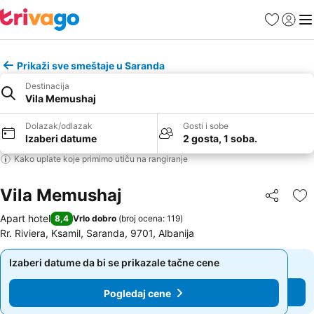
Favoriti
Prijavi
Men
Prikaži sve smeštaje u Saranda
Destinacija
Vila Memushaj
Dolazak/odlazak
Gosti i sobe
Izaberi datume
2 gosta, 1 soba.
Kako uplate koje primimo utiču na rangiranje
Vila Memushaj
Deli
Do
Apart hotel
8,4
Vrlo dobro
(
broj ocena: 119
)
Rr. Riviera, Ksamil, Saranda, 9701, Albanija
Izaberi datume da bi se prikazale tačne cene
Izaberi datume da bi se prikazale tačne cene
Pogledaj cene
Pogledaj cene