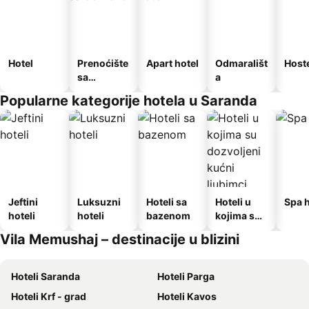
Hotel
Prenoćište
Apart hotel
Odmarališt
Host
sa
a
doručkom
Popularne kategorije hotela u Saranda
Jeftini
Luksuzni
Hoteli sa
Hoteli u
Spa h
hoteli
hoteli
bazenom
kojima su
dozvoljeni
Vila Memushaj – destinacije u blizini
kućni
ljubimci
Hoteli Saranda
Hoteli Parga
Hoteli Krf - grad
Hoteli Kavos