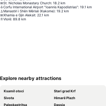
St. Nicholas Monastary Church
:
18.2
km
Corfu International Airport "Ioannis Kapodistrias"
:
19.1
km
Manastiri i Shën Mërisë (Kakome)
:
19.2
km
Xhamia e Gjin Aleksit
:
22.1
km
Vlorë
:
89.8
km
Explore nearby attractions
Proširi mapu
Ksamil otoci
Stari grad Krf
Sivota
Himarë Plazh
Paleokastritsa
Dassia