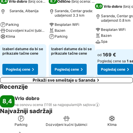
8,4
8,7
Vrlo dobro
(
broj ocena: 119
)
Odlično
(
broj ocena: 979
)
8,0
Vrlo dobro
(
broj 
Saranda, Albanija
Saranda, Centar grada:
udaljenost 3.3 km
Saranda, Centar gr
udaljenost 0.8 km
Parking
Besplatan WiFi
Besplatan WiFi
Dozvoljeni kućni ljubimci
Bazen
Bazen
Klima
Parking
Spa
Pogledaj cene
Pogledaj cene
Izaberi datume da bi se
Izaberi datume da bi se
Pogledaj cene
prikazale tačne cene
prikazale tačne cene
169 €
od
Pogledaj cene sa
1 s
Pogledaj cene
Pogledaj cene
Pogledaj cene
Prikaži sve smeštaje u Saranda
Recenzije
Vrlo dobro
8,4
na osnovu ocena (119) sa najpopularnijih
sajtova
Najvažniji sadržaji
Parking
Dozvoljeni kućni ljubimci
Klima