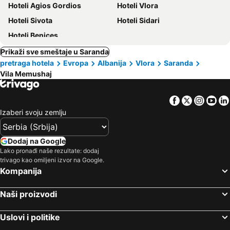
Hoteli Agios Gordios
Hoteli Vlora
Hoteli Sivota
Hoteli Sidari
Hoteli Benices
Prikaži sve smeštaje u Saranda
pretraga hotela
Evropa
Albanija
Vlora
Saranda
Vila Memushaj
Facebook
Twitter
Insta
Yo
Izaberi svoju zemlju
Dodaj na Google
Lako pronađi naše rezultate: dodaj
trivago kao omiljeni izvor na Google.
Kompanija
Naši proizvodi
Uslovi i politike