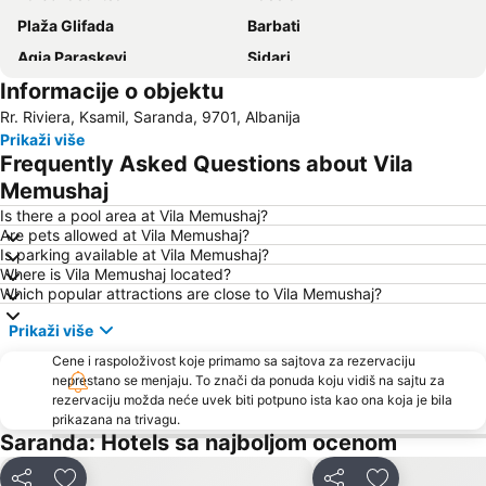
Plaža Glifada
Barbati
Agia Paraskevi
Sidari
Informacije o objektu
Kouloura Beach
Kasiopi
Rr. Riviera, Ksamil, Saranda, 9701, Albanija
Benitses
Nisaki
Prikaži više
Liston
Aghios Georgios Argirades
Frequently Asked Questions about Vila
Plaža Bella Vraka
Luka Krf
Memushaj
Corfu International Airport
Igoumenitsa
Is there a pool area at Vila Memushaj?
Are pets allowed at Vila Memushaj?
Plaža Kavos
Lefkas - Town
Is parking available at Vila Memushaj?
Where is Vila Memushaj located?
Μoraitika
Paralies Kassiopis
Which popular attractions are close to Vila Memushaj?
Plava laguna
Mikri Ammos
Prikaži više
Kerasia
Syri i Kaltër
Cene i raspoloživost koje primamo sa sajtova za rezervaciju
Acharavi
Agios Spyridon Church
neprestano se menjaju. To znači da ponuda koju vidiš na sajtu za
rezervaciju možda neće uvek biti potpuno ista kao ona koja je bila
Ionian Academy
K.T.E.L. Corfu
prikazana na trivagu.
Alykes Potamou
Plaža Ipsos
Saranda: Hotels sa najboljom ocenom
Ekthesiako Kentro Kerkuras Corexpo
Agios Georgios