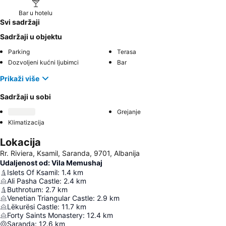
Bar u hotelu
Svi sadržaji
Sadržaji u objektu
Parking
Terasa
Dozvoljeni kućni ljubimci
Bar
Prikaži više
Sadržaji u sobi
Grejanje
Klimatizacija
Lokacija
Rr. Riviera, Ksamil, Saranda, 9701, Albanija
Udaljenost od: Vila Memushaj
Islets Of Ksamil
:
1.4
km
Ali Pasha Castle
:
2.4
km
Buthrotum
:
2.7
km
Venetian Triangular Castle
:
2.9
km
Lëkurësi Castle
:
11.7
km
Forty Saints Monastery
:
12.4
km
Saranda
:
12.6
km