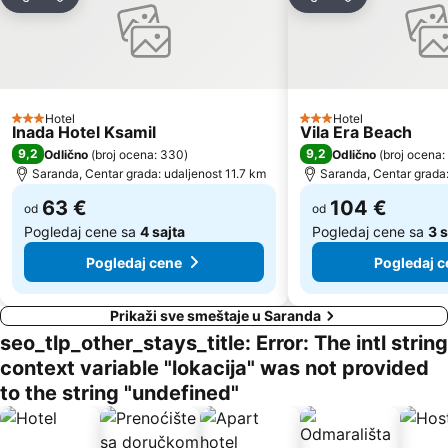
Deli
Dodati u favorite
Deli
Dodati u favo
Plazhi i Borshit
Zavia
Hotel
Hotel
3 Zvezdice
3 Zvezdice
Inada Hotel Ksamil
Vila Era Beach
9,2
9,2
Odlično
(
broj ocena: 330
)
Odlično
(
broj ocena:
Saranda, Centar grada: udaljenost 11.7 km
Saranda, Centar grada:
63 €
104 €
od
od
Pogledaj cene sa
4 sajta
Pogledaj cene sa
3 s
Pogledaj cene
Pogledaj c
Prikaži sve smeštaje u Saranda
seo_tlp_other_stays_title: Error: The intl string
context variable "lokacija" was not provided
to the string "undefined"