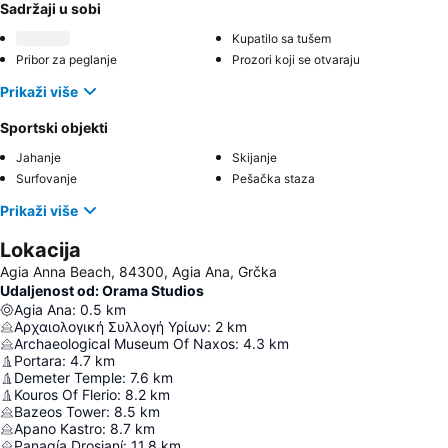
Sadržaji u sobi
Kupatilo sa tušem
Pribor za peglanje
Prozori koji se otvaraju
Prikaži više
Sportski objekti
Jahanje
Skijanje
Surfovanje
Pešačka staza
Prikaži više
Lokacija
Agia Anna Beach, 84300, Agia Ana, Grčka
Udaljenost od: Orama Studios
Agia Ana
:
0.5
km
Αρχαιολογική Συλλογή Υρίων
:
2
km
Archaeological Museum Of Naxos
:
4.3
km
Portara
:
4.7
km
Demeter Temple
:
7.6
km
Kouros Of Flerio
:
8.2
km
Bazeos Tower
:
8.5
km
Apano Kastro
:
8.7
km
Panagía Drosianí
:
11.8
km