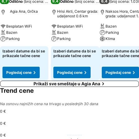
8,7
9,4
6,4
Odlično
(
broj ocena: 449
)
Odlično
(
broj ocena: 634
)
(
broj ocena: 1.03
Agia Ana, Grčka
Hrisi Akti, Centar grada:
Naksos Hora, Cent
udaljenost 0.6 km
grada: udaljenost 1
Besplatan WiFi
Besplatan WiFi
Bazen
Bazen
Bazen
Parking
Parking
Parking
Klima
Izaberi datume da bi se
Izaberi datume da bi se
Izaberi datume da bi
prikazale tačne cene
prikazale tačne cene
prikazale tačne cen
Pogledaj cene
Pogledaj cene
Pogledaj cene
Prikaži sve smeštaje u Agia Ana
Trend cene
Na osnovu najnižih cena na trivago u poslednjih 30 dana
0 €
0 €
0 €