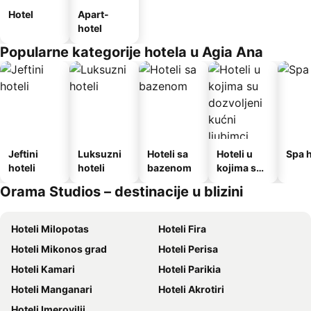
Hotel
Apart-
hotel
Popularne kategorije hotela u Agia Ana
Jeftini
Luksuzni
Hoteli sa
Hoteli u
Spa h
hoteli
hoteli
bazenom
kojima su
dozvoljeni
Orama Studios – destinacije u blizini
kućni
ljubimci
Hoteli Milopotas
Hoteli Fira
Hoteli Mikonos grad
Hoteli Perisa
Hoteli Kamari
Hoteli Parikia
Hoteli Manganari
Hoteli Akrotiri
Hoteli Imerovilji