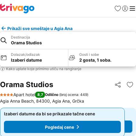
Favoriti
Prijavi
Men
Prikaži sve smeštaje u Agia Ana
Destinacija
Orama Studios
Dolazak/odlazak
Gosti i sobe
Izaberi datume
2 gosta, 1 soba.
Kako uplate koje primimo utiču na rangiranje
Orama Studios
Deli
Do
Apart hotel
8,7
Odlično
(
broj ocena: 449
)
4 Zvezdice
Agia Anna Beach, 84300, Agia Ana, Grčka
Izaberi datume da bi se prikazale tačne cene
Izaberi datume da bi se prikazale tačne cene
Pogledaj cene
Pogledaj cene