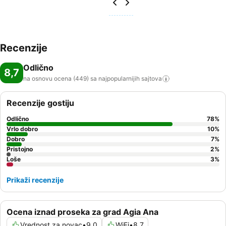
Recenzije
Odlično
8,7
na osnovu ocena (449) sa najpopularnijih
sajtova
Recenzije gostiju
Odlično
78
%
Vrlo dobro
10
%
Dobro
7
%
Pristojno
2
%
Loše
3
%
Prikaži recenzije
Ocena iznad proseka za grad Agia Ana
Vrednost za novac
•
9,0
WiFi
•
8,7