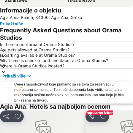
Aleukantra
Limani Naxou
Informacije o objektu
Theologos
Timios Savros
Agia Anna Beach, 84300, Agia Ana, Grčka
Elia
Prikaži više
Frequently Asked Questions about Orama
Studios
Is there a pool area at Orama Studios?
Are pets allowed at Orama Studios?
Is parking available at Orama Studios?
What time is check-in and check-out at Orama Studios?
Where is Orama Studios located?
Prikaži više
Cene i raspoloživost koje primamo sa sajtova za rezervaciju
neprestano se menjaju. To znači da ponuda koju vidiš na sajtu za
rezervaciju možda neće uvek biti potpuno ista kao ona koja je bila
prikazana na trivagu.
Agia Ana: Hotels sa najboljom ocenom
Popularan izbor
Deli
Dodati u favorite
Deli
Dodati u favo