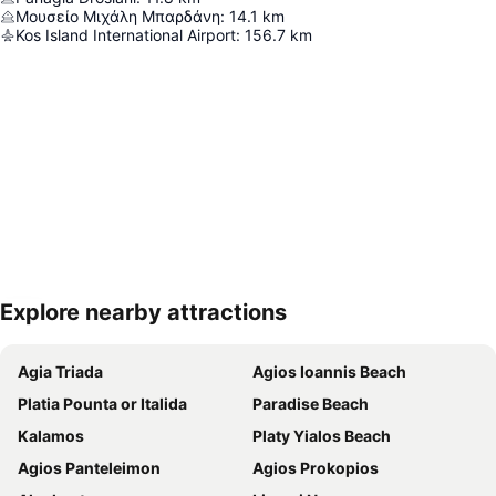
Μουσείο Μιχάλη Μπαρδάνη
:
14.1
km
Kos Island International Airport
:
156.7
km
Explore nearby attractions
Proširi mapu
Agia Triada
Agios Ioannis Beach
Platia Pounta or Italida
Paradise Beach
Kalamos
Platy Yialos Beach
Agios Panteleimon
Agios Prokopios