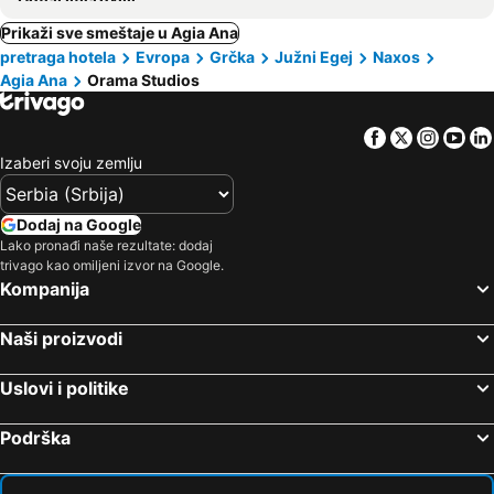
Prikaži sve smeštaje u Agia Ana
pretraga hotela
Evropa
Grčka
Južni Egej
Naxos
Agia Ana
Orama Studios
Facebook
Twitter
Insta
Yo
Izaberi svoju zemlju
Dodaj na Google
Lako pronađi naše rezultate: dodaj
trivago kao omiljeni izvor na Google.
Kompanija
Naši proizvodi
Uslovi i politike
Podrška