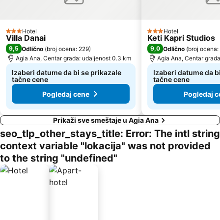
Hotel
Hotel
3 Zvezdice
3 Zvezdice
Villa Danai
Keti Kapri Studios
9,5
9,0
Odlično
(
broj ocena: 229
)
Odlično
(
broj ocena:
Agia Ana, Centar grada: udaljenost 0.3 km
Agia Ana, Centar grada
Izaberi datume da bi se prikazale
Izaberi datume da bi
tačne cene
tačne cene
Pogledaj cene
Pogledaj c
Prikaži sve smeštaje u Agia Ana
seo_tlp_other_stays_title: Error: The intl string
context variable "lokacija" was not provided
to the string "undefined"