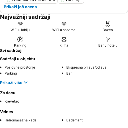
Prikaži još ocena
Najvažniji sadržaji
WiFi u lobiju
WiFi u sobama
Bazen
Parking
Klima
Bar u hotelu
Svi sadržaji
Sadržaji u objektu
Poslovne prostorije
Ekspresna prijava/odjava
Parking
Bar
Prikaži više
Za decu
Krevetac
Velnes
Hidromasažna kada
Bademantil