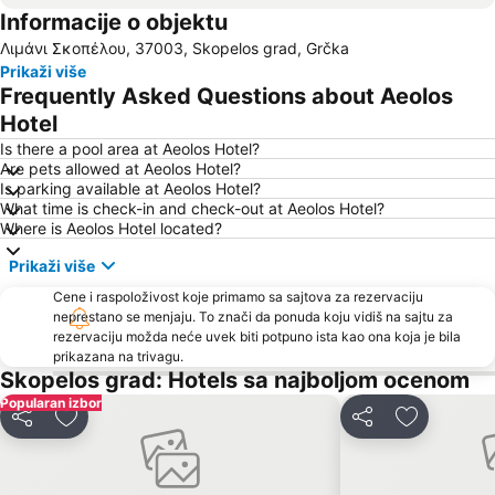
Informacije o objektu
Kolios
Agia Paraskevi
Λιμάνι Σκοπέλου, 37003, Skopelos grad, Grčka
Agia Eleni
Prikaži više
Frequently Asked Questions about Aeolos
Hotel
Is there a pool area at Aeolos Hotel?
Are pets allowed at Aeolos Hotel?
Is parking available at Aeolos Hotel?
What time is check-in and check-out at Aeolos Hotel?
Where is Aeolos Hotel located?
Prikaži više
Cene i raspoloživost koje primamo sa sajtova za rezervaciju
neprestano se menjaju. To znači da ponuda koju vidiš na sajtu za
rezervaciju možda neće uvek biti potpuno ista kao ona koja je bila
prikazana na trivagu.
Skopelos grad: Hotels sa najboljom ocenom
Popularan izbor
Deli
Dodati u favorite
Deli
Dodati u f