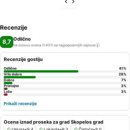
Recenzije
Odlično
8,7
na osnovu ocena (1.401) sa najpopularnijih
sajtova
Recenzije gostiju
Odlično
61
%
Vrlo dobro
26
%
Dobro
7
%
Pristojno
3
%
Loše
3
%
Prikaži recenzije
Ocena iznad proseka za grad Skopelos grad
Usluga
•
9,4
Lokacija
•
9,3
Čistoća
•
9,0