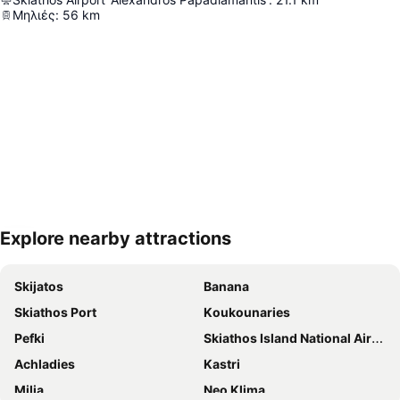
Μηλιές
:
56
km
Explore nearby attractions
Proširi mapu
Skijatos
Banana
Skiathos Port
Κoukounaries
Pefki
Skiathos Island National Airport
Achladies
Kastri
Μilia
Neo Klima