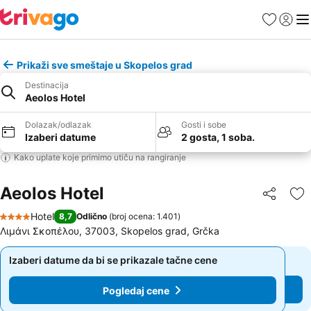
Favoriti
Prijavi
Men
Prikaži sve smeštaje u Skopelos grad
Destinacija
Aeolos Hotel
Dolazak/odlazak
Gosti i sobe
Izaberi datume
2 gosta, 1 soba.
Kako uplate koje primimo utiču na rangiranje
Aeolos Hotel
Deli
Do
Hotel
8,7
Odlično
(
broj ocena: 1.401
)
4 Zvezdice
Λιμάνι Σκοπέλου, 37003, Skopelos grad, Grčka
Izaberi datume da bi se prikazale tačne cene
Izaberi datume da bi se prikazale tačne cene
Pogledaj cene
Pogledaj cene