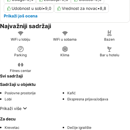
Udobnost u sobi
•
9,0
Vrednost za novac
•
8,8
Prikaži još ocena
Najvažniji sadržaji
WiFi u lobiju
WiFi u sobama
Bazen
Parking
Klima
Bar u hotelu
Fitnes centar
Svi sadržaji
Sadržaji u objektu
Poslovne prostorije
Kafić
Lobi
Ekspresna prijava/odjava
Prikaži više
Za decu
Krevetac
Dečije igralište