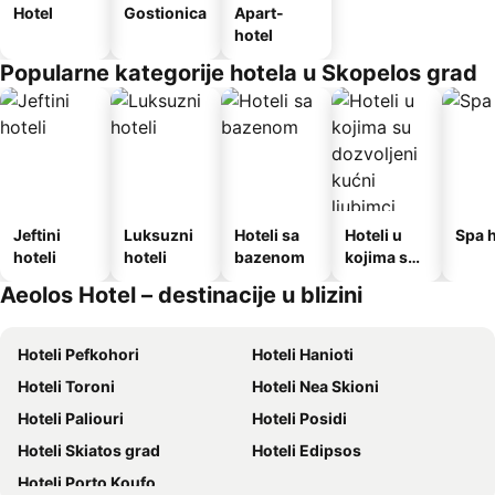
Hotel
Gostionica
Apart-
hotel
Popularne kategorije hotela u Skopelos grad
Jeftini
Luksuzni
Hoteli sa
Hoteli u
Spa h
hoteli
hoteli
bazenom
kojima su
dozvoljeni
Aeolos Hotel – destinacije u blizini
kućni
ljubimci
Hoteli Pefkohori
Hoteli Hanioti
Hoteli Toroni
Hoteli Nea Skioni
Hoteli Paliouri
Hoteli Posidi
Hoteli Skiatos grad
Hoteli Edipsos
Hoteli Porto Koufo