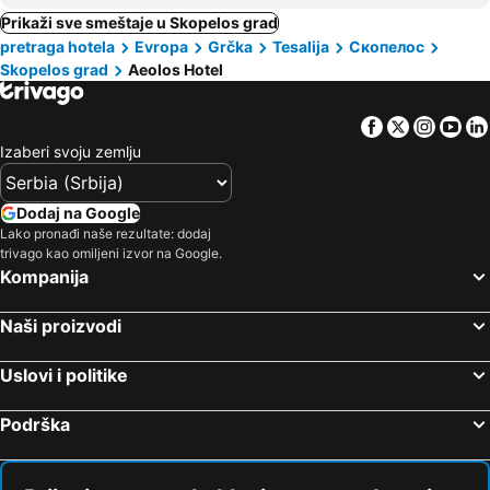
Prikaži sve smeštaje u Skopelos grad
pretraga hotela
Evropa
Grčka
Tesalija
Скопелос
Skopelos grad
Aeolos Hotel
Facebook
Twitter
Insta
Yo
Izaberi svoju zemlju
Dodaj na Google
Lako pronađi naše rezultate: dodaj
trivago kao omiljeni izvor na Google.
Kompanija
Naši proizvodi
Uslovi i politike
Podrška