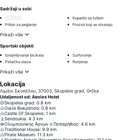
Sadržaji u sobi
Kupatilo sa tušem
Pribor za peglanje
Prozori koji se otvaraju
Prikaži više
Sportski objekti
Iznajmljivanje bicikala
Surfovanje
Pešačka staza
Ronjenje
Prikaži više
Lokacija
Λιμάνι Σκοπέλου, 37003, Skopelos grad, Grčka
Udaljenost od: Aeolos Hotel
Skopelos grad
:
0.8
km
Οικία Βακράτσα
:
0.8
km
Castle Of Skopelos
:
1
km
Sendoukia
:
4.3
km
Ολυμπιονίκης Άγνων ο Πεπαρήθιος
:
4.6
km
Traditional House
:
9.9
km
Pirate Museum
:
11.3
km
Skiathos Airport ‘Alexandros Papadiamantis’
:
21.1
km