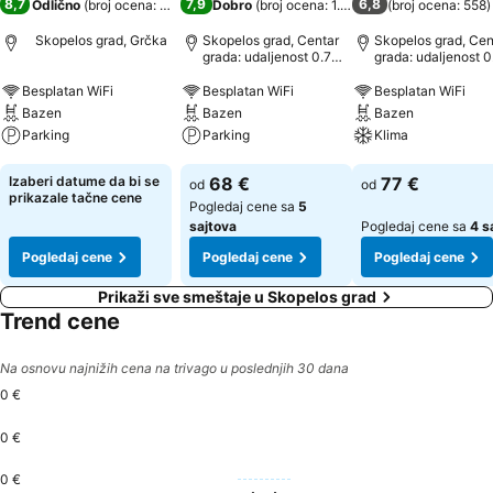
8,7
7,9
6,8
Odlično
(
broj ocena: 1.401
)
Dobro
(
broj ocena: 1.630
)
(
broj ocena: 558
)
Skopelos grad, Grčka
Skopelos grad, Centar
Skopelos grad, Cen
grada: udaljenost 0.7
grada: udaljenost 0
km
km
Besplatan WiFi
Besplatan WiFi
Besplatan WiFi
Bazen
Bazen
Bazen
Parking
Parking
Klima
Pogledaj cene
Pogledaj cene
Pogledaj cene
Izaberi datume da bi se
68 €
77 €
od
od
prikazale tačne cene
Pogledaj cene sa
5
sajtova
Pogledaj cene sa
4 s
Pogledaj cene
Pogledaj cene
Pogledaj cene
Prikaži sve smeštaje u Skopelos grad
Trend cene
Na osnovu najnižih cena na trivago u poslednjih 30 dana
0 €
0 €
0 €