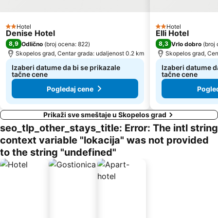
Hotel
Hotel
2 Zvezdice
2 Zvezdice
Denise Hotel
Elli Hotel
8,9
8,3
Odlično
(
broj ocena: 822
)
Vrlo dobro
(
broj
Skopelos grad, Centar grada: udaljenost 0.2 km
Skopelos grad, Cen
Izaberi datume da bi se prikazale
Izaberi datume da
tačne cene
tačne cene
Pogledaj cene
Pogle
Prikaži sve smeštaje u Skopelos grad
seo_tlp_other_stays_title: Error: The intl string
context variable "lokacija" was not provided
to the string "undefined"