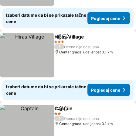
Izaberi datume da bi se prikazale tačne
Pogledaj cene
cene
Hiras Village
Deli
Dodati u favorite
3 Zvezdice
/
Ocena nije dostupna
Centar grada: udaljenost 0.1 km
Izaberi datume da bi se prikazale tačne
Pogledaj cene
cene
Captain
Deli
Dodati u favorite
2 Zvezdice
/
Ocena nije dostupna
Centar grada: udaljenost 0.1 km