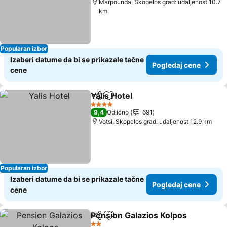
Marpounda, Skopelos grad: udaljenost 10.7
km
Popularan izbor
Izaberi datume da bi se prikazale tačne
Pogledaj cene
cene
Yalis Hotel
Deli
Dodati u favorite
4 Zvezdice
9,4
Odlično
691
Votsi, Skopelos grad: udaljenost 12.9 km
Popularan izbor
Izaberi datume da bi se prikazale tačne
Pogledaj cene
cene
Pension Galazios Kolpos
Deli
Dodati u favorite