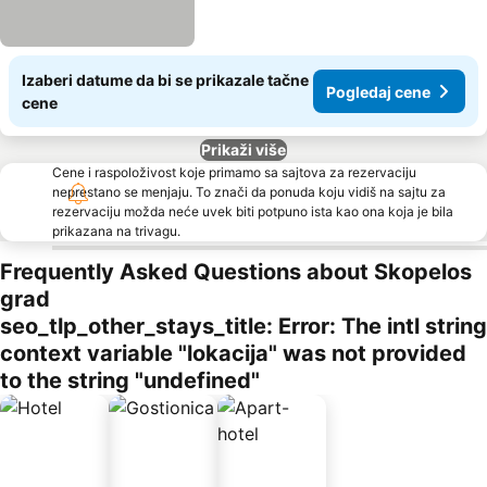
Izaberi datume da bi se prikazale tačne
Pogledaj cene
cene
Prikaži više
Cene i raspoloživost koje primamo sa sajtova za rezervaciju
neprestano se menjaju. To znači da ponuda koju vidiš na sajtu za
rezervaciju možda neće uvek biti potpuno ista kao ona koja je bila
prikazana na trivagu.
Frequently Asked Questions about Skopelos
grad
seo_tlp_other_stays_title: Error: The intl string
context variable "lokacija" was not provided
to the string "undefined"