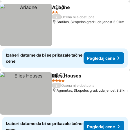
Ariadne
Deli
Dodati u favorite
2 Zvezdice
/
Ocena nije dostupna
Stafilos, Skopelos grad: udaljenost 3.9 km
Izaberi datume da bi se prikazale tačne
Pogledaj cene
cene
Elies Houses
Deli
Dodati u favorite
4 Zvezdice
/
Ocena nije dostupna
Agnontas, Skopelos grad: udaljenost 3.8 km
Izaberi datume da bi se prikazale tačne
Pogledaj cene
cene