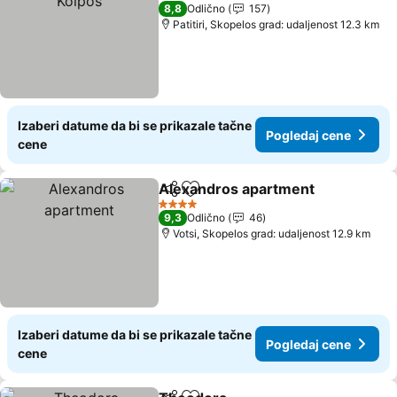
2 Zvezdice
8,8
Odlično
157
Patitiri, Skopelos grad: udaljenost 12.3 km
Izaberi datume da bi se prikazale tačne
Pogledaj cene
cene
Αlexandros apartment
Deli
Dodati u favorite
4 Zvezdice
9,3
Odlično
46
Votsi, Skopelos grad: udaljenost 12.9 km
Izaberi datume da bi se prikazale tačne
Pogledaj cene
cene