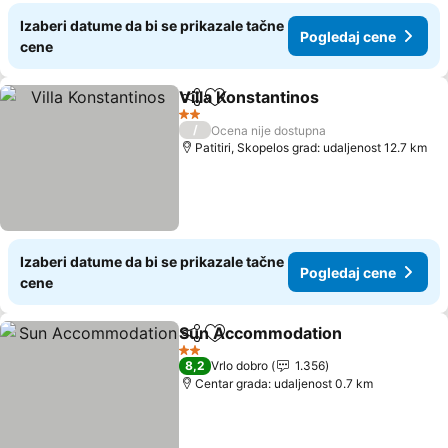
Izaberi datume da bi se prikazale tačne
Pogledaj cene
cene
Villa Konstantinos
Deli
Dodati u favorite
2 Zvezdice
/
Ocena nije dostupna
Patitiri, Skopelos grad: udaljenost 12.7 km
Izaberi datume da bi se prikazale tačne
Pogledaj cene
cene
Sun Accommodation
Deli
Dodati u favorite
2 Zvezdice
8,2
Vrlo dobro
1.356
Centar grada: udaljenost 0.7 km