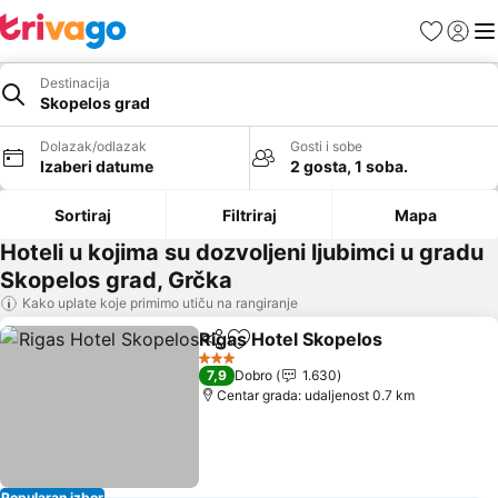
Favoriti
Prijavi
Men
Destinacija
Skopelos grad
Dolazak/odlazak
Gosti i sobe
Izaberi datume
2 gosta, 1 soba.
Sortiraj
Filtriraj
Mapa
Hoteli u kojima su dozvoljeni ljubimci u gradu
Skopelos grad, Grčka
Kako uplate koje primimo utiču na rangiranje
Rigas Hotel Skopelos
Deli
Dodati u favorite
3 Zvezdice
7,9
Dobro
1.630
Centar grada: udaljenost 0.7 km
Popularan izbor