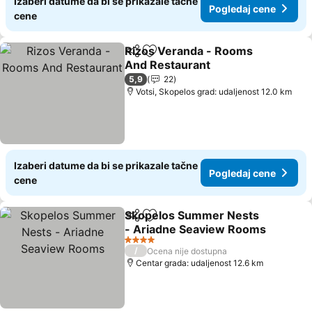
Izaberi datume da bi se prikazale tačne
Pogledaj cene
cene
Rizos Veranda - Rooms
Deli
Dodati u favorite
And Restaurant
5,9
22
Votsi, Skopelos grad: udaljenost 12.0 km
Izaberi datume da bi se prikazale tačne
Pogledaj cene
cene
Skopelos Summer Nests
Deli
Dodati u favorite
- Ariadne Seaview Rooms
4 Zvezdice
/
Ocena nije dostupna
Centar grada: udaljenost 12.6 km