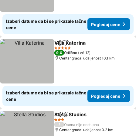
Izaberi datume da bi se prikazale tačne
Pogledaj cene
cene
Villa Katerina
Deli
Dodati u favorite
5 Zvezdice
9,0
Odlično
12
Centar grada: udaljenost 10.1 km
Izaberi datume da bi se prikazale tačne
Pogledaj cene
cene
Stella Studios
Deli
Dodati u favorite
3 Zvezdice
/
Ocena nije dostupna
Centar grada: udaljenost 0.2 km