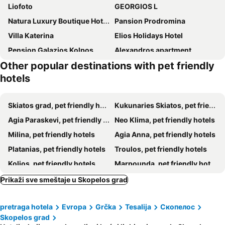
Liofoto
GEORGIOS L
Natura Luxury Boutique Hotel Skopelos
Pansion Prodromina
Villa Katerina
Elios Holidays Hotel
Pension Galazios Kolpos
Αlexandros apartment
Other popular destinations with pet friendly
hotels
Skiatos grad, pet friendly hotels
Kukunaries Skiatos, pet friendly hotels
Agia Paraskevi, pet friendly hotels
Neo Klima, pet friendly hotels
Milina, pet friendly hotels
Agia Anna, pet friendly hotels
Platanias, pet friendly hotels
Troulos, pet friendly hotels
Kolios, pet friendly hotels
Marpounda, pet friendly hotels
Megali Ammos, pet friendly hotels
Votsi, pet friendly hotels
Prikaži sve smeštaje u Skopelos grad
Pefki, pet friendly hotels
Patitiri, pet friendly hotels
pretraga hotela
Evropa
Grčka
Tesalija
Скопелос
Stafilos, pet friendly hotels
Panormos Skopelos, pet friendly hotels
Skopelos grad
Lafkos, pet friendly hotels
Ksinovrisi, pet friendly hotels