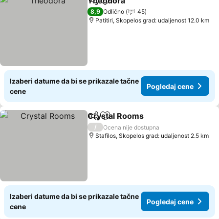
Theodora
Deli
Dodati u favorite
8,9
Odlično
45
Patitiri, Skopelos grad: udaljenost 12.0 km
Izaberi datume da bi se prikazale tačne
Pogledaj cene
cene
Crystal Rooms
Deli
Dodati u favorite
/
Ocena nije dostupna
Stafilos, Skopelos grad: udaljenost 2.5 km
Izaberi datume da bi se prikazale tačne
Pogledaj cene
cene