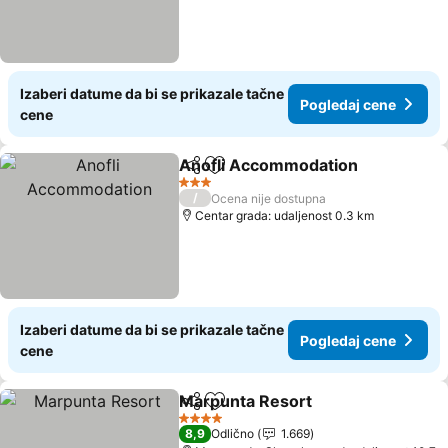
Izaberi datume da bi se prikazale tačne
Pogledaj cene
cene
Anofli Accommodation
Deli
Dodati u favorite
3 Zvezdice
/
Ocena nije dostupna
Centar grada: udaljenost 0.3 km
Izaberi datume da bi se prikazale tačne
Pogledaj cene
cene
Marpunta Resort
Deli
Dodati u favorite
4 Zvezdice
8,9
Odlično
1.669