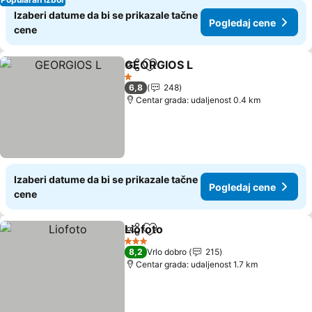
Izaberi datume da bi se prikazale tačne
Pogledaj cene
cene
GEORGIOS L
Deli
Dodati u favorite
1 Zvezdice
6,8
248
Centar grada: udaljenost 0.4 km
Izaberi datume da bi se prikazale tačne
Pogledaj cene
cene
Liofoto
Deli
Dodati u favorite
3 Zvezdice
8,2
Vrlo dobro
215
Centar grada: udaljenost 1.7 km