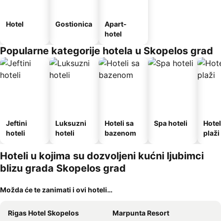
Hotel
Gostionica
Apart-
hotel
Popularne kategorije hotela u Skopelos grad
Jeftini
Luksuzni
Hoteli sa
Spa hoteli
Hotel
hoteli
hoteli
bazenom
plaži
Hoteli u kojima su dozvoljeni kućni ljubimci
blizu grada Skopelos grad
Možda će te zanimati i ovi hoteli…
Rigas Hotel Skopelos
Marpunta Resort