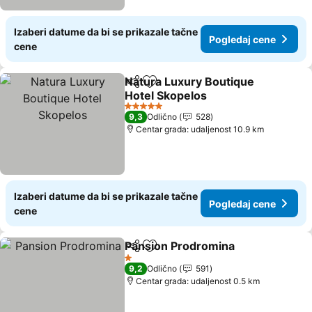
Izaberi datume da bi se prikazale tačne
Pogledaj cene
cene
Natura Luxury Boutique
Deli
Dodati u favorite
Hotel Skopelos
5 Zvezdice
9,3
Odlično
528
Centar grada: udaljenost 10.9 km
Izaberi datume da bi se prikazale tačne
Pogledaj cene
cene
Pansion Prodromina
Deli
Dodati u favorite
1 Zvezdice
9,2
Odlično
591
Centar grada: udaljenost 0.5 km