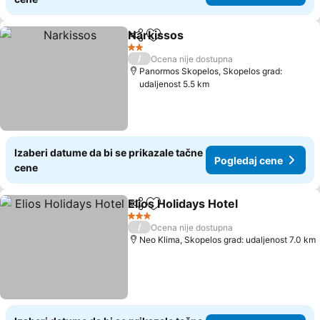
Narkissos
Deli
Dodati u favorite
2 Zvezdice
/
Ocena nije dostupna
Panormos Skopelos, Skopelos grad:
udaljenost 5.5 km
Izaberi datume da bi se prikazale tačne
Pogledaj cene
cene
Elios Holidays Hotel
Deli
Dodati u favorite
3 Zvezdice
/
Ocena nije dostupna
Neo Klima, Skopelos grad: udaljenost 7.0 km