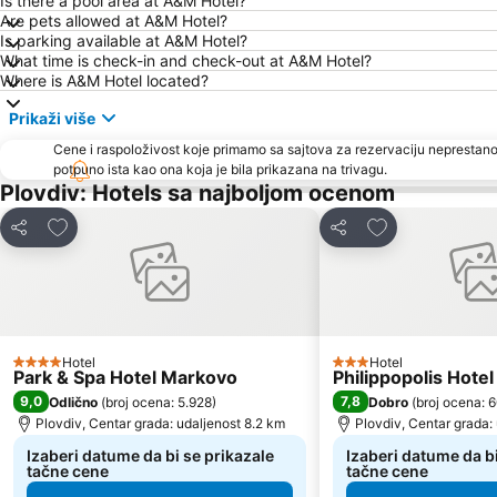
Is there a pool area at A&M Hotel?
Are pets allowed at A&M Hotel?
Is parking available at A&M Hotel?
What time is check-in and check-out at A&M Hotel?
Where is A&M Hotel located?
Prikaži više
Cene i raspoloživost koje primamo sa sajtova za rezervaciju neprestano
potpuno ista kao ona koja je bila prikazana na trivagu.
Plovdiv: Hotels sa najboljom ocenom
Dodati u favorite
Dodati u favori
Deli
Deli
Hotel
Hotel
4 Zvezdice
3 Zvezdice
Park & Spa Hotel Markovo
Philippopolis Hotel
9,0
7,8
Odlično
(
broj ocena: 5.928
)
Dobro
(
broj ocena: 
Plovdiv, Centar grada: udaljenost 8.2 km
Plovdiv, Centar grada:
Izaberi datume da bi se prikazale
Izaberi datume da bi
tačne cene
tačne cene