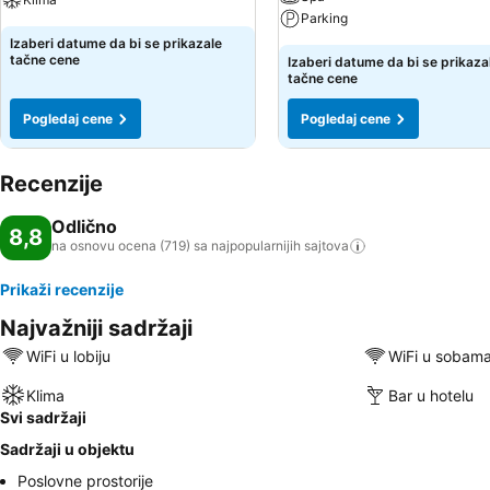
Parking
Izaberi datume da bi se prikazale
tačne cene
Izaberi datume da bi se prikaza
tačne cene
Pogledaj cene
Pogledaj cene
Recenzije
Odlično
8,8
na osnovu ocena (719) sa najpopularnijih
sajtova
Prikaži recenzije
Najvažniji sadržaji
WiFi u lobiju
WiFi u sobam
Klima
Bar u hotelu
Svi sadržaji
Sadržaji u objektu
Poslovne prostorije