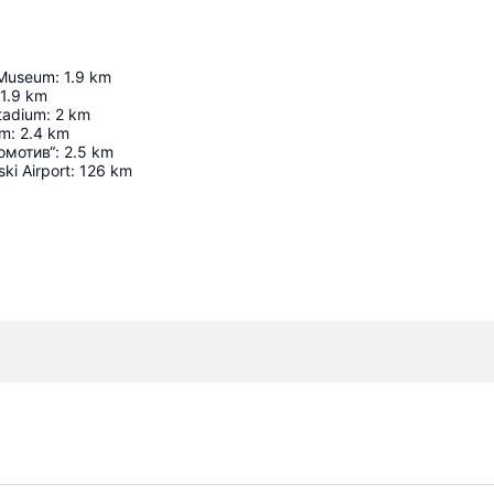
 Museum
:
1.9
km
1.9
km
Stadium
:
2
km
um
:
2.4
km
омотив“
:
2.5
km
ski Airport
:
126
km
Proširi mapu