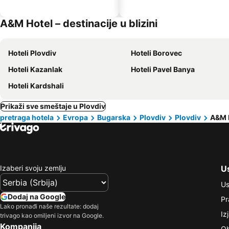
A&M Hotel – destinacije u blizini
Hoteli Plovdiv
Hoteli Borovec
Hoteli Kazanlak
Hoteli Pavel Banya
Hoteli Kardshali
Prikaži sve smeštaje u Plovdiv
pretraga hotela
Evropa
Bugarska
Plovdiv
Plovdiv
A&M 
Izaberi svoju zemlju
Us
Us
Dodaj na Google
Pr
Lako pronađi naše rezultate: dodaj
Iz
trivago kao omiljeni izvor na Google.
Kompanija
Ob