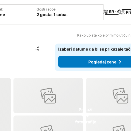
ak
Gosti i sobe
SR · €
Pr
ume
2 gosta, 1 soba.
Kako uplate koje primimo utiču n
Dodati u favorite
Izaberi datume da bi se prikazale ta
Deli
Pogledaj cene