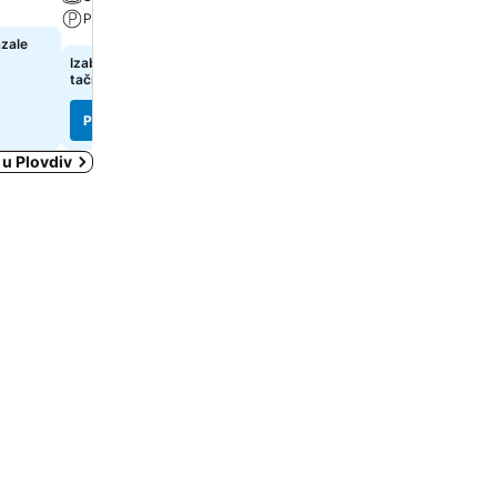
Parking
Dozvoljeni kućni ljubimci
azale
Izaberi datume da bi se prikazale
Izaberi datume da bi se pr
tačne cene
tačne cene
Pogledaj cene
Pogledaj cene
 u Plovdiv