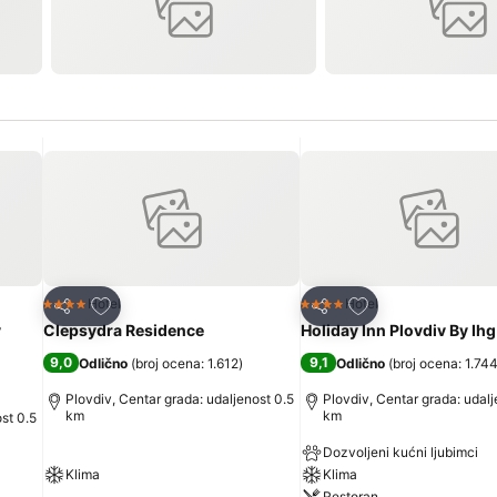
Dodati u favorite
Dodati u favorite
Hotel
Hotel
4 Zvezdice
4 Zvezdice
Deli
Deli
v
Clepsydra Residence
Holiday Inn Plovdiv By Ihg
9,0
9,1
Odlično
(
broj ocena: 1.612
)
Odlično
(
broj ocena: 1.74
Plovdiv, Centar grada: udaljenost 0.5
Plovdiv, Centar grada: udalj
km
km
st 0.5
Dozvoljeni kućni ljubimci
Klima
Klima
Restoran