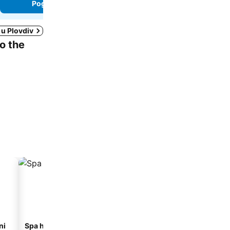
Pogledaj cene
Pogledaj cene
 u Plovdiv
to the
ni
Spa hoteli
Hoteli sa parkingom