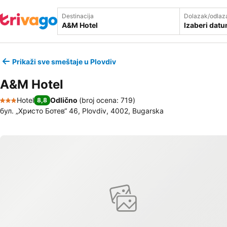
Destinacija
Dolazak/odlaz
Izaberi dat
Prikaži sve smeštaje u Plovdiv
A&M Hotel
Hotel
Odlično
(
broj ocena: 719
)
8,8
3 Zvezdice
бул. „Христо Ботев“ 46, Plovdiv, 4002, Bugarska