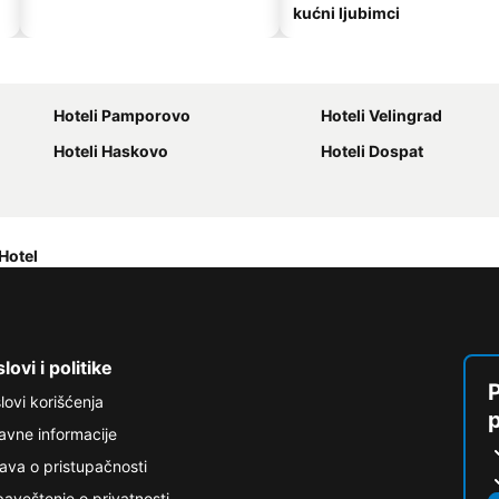
kućni ljubimci
Hoteli Pamporovo
Hoteli Velingrad
Hoteli Haskovo
Hoteli Dospat
Hotel
lovi i politike
P
lovi korišćenja
avne informacije
java o pristupačnosti
aveštenje o privatnosti