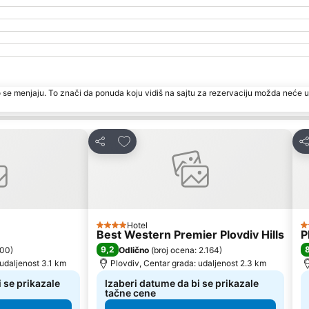
 se menjaju. To znači da ponuda koju vidiš na sajtu za rezervaciju možda neće u
te
Dodati u favorite
Deli
De
Hotel
4 Zvezdice
3
Best Western Premier Plovdiv Hills
P
9,2
600
)
Odlično
(
broj ocena: 2.164
)
 udaljenost 3.1 km
Plovdiv, Centar grada: udaljenost 2.3 km
 se prikazale
Izaberi datume da bi se prikazale
tačne cene