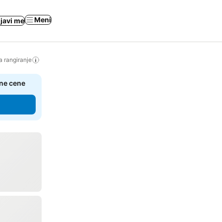
Meni
ijavi me
a rangiranje
čne cene