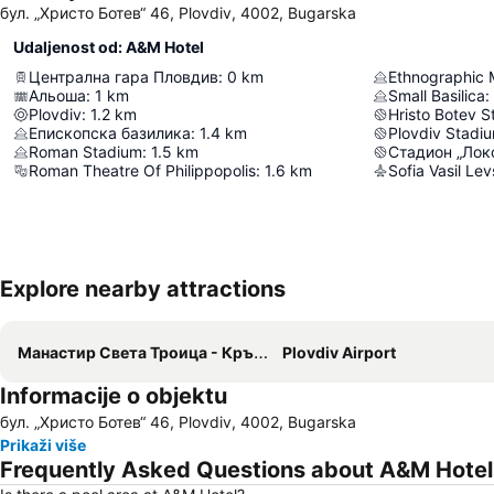
бул. „Христо Ботев“ 46, Plovdiv, 4002, Bugarska
Udaljenost od: A&M Hotel
Централна гара Пловдив
:
0
km
Ethnographic
Альоша
:
1
km
Small Basilica
:
Plovdiv
:
1.2
km
Hristo Botev 
Епископска базилика
:
1.4
km
Plovdiv Stadi
Roman Stadium
:
1.5
km
Стадион „Лок
Roman Theatre Of Philippopolis
:
1.6
km
Sofia Vasil Lev
Explore nearby attractions
Манастир Свeта Троица - Кръстова гора
Plovdiv Airport
Informacije o objektu
бул. „Христо Ботев“ 46, Plovdiv, 4002, Bugarska
Prikaži više
Frequently Asked Questions about A&M Hotel