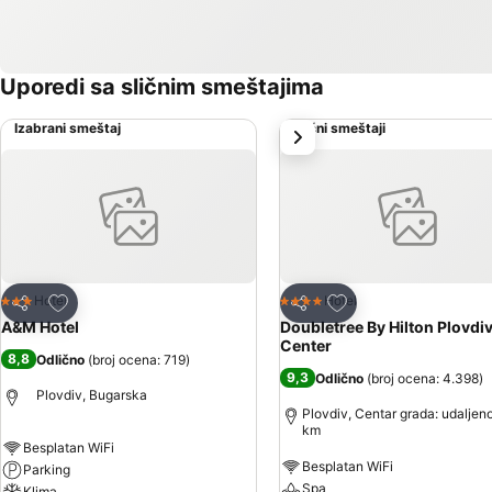
Uporedi sa sličnim smeštajima
Izabrani smeštaj
Slični smeštaji
sledeće
Dodati u favorite
Dodati u favorite
Hotel
Hotel
3 Zvezdice
4 Zvezdice
Deli
Deli
A&M Hotel
Doubletree By Hilton Plovdi
Center
8,8
Odlično
(
broj ocena: 719
)
9,3
Odlično
(
broj ocena: 4.398
)
Plovdiv, Bugarska
Plovdiv, Centar grada: udaljeno
km
Besplatan WiFi
Besplatan WiFi
Parking
Spa
Klima