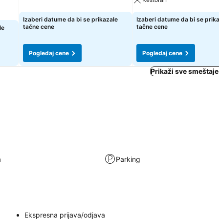
Izaberi datume da bi se prikazale
Izaberi datume da bi se prik
tačne cene
tačne cene
le
Pogledaj cene
Pogledaj cene
Prikaži sve smeštaje
a
Parking
Ekspresna prijava/odjava