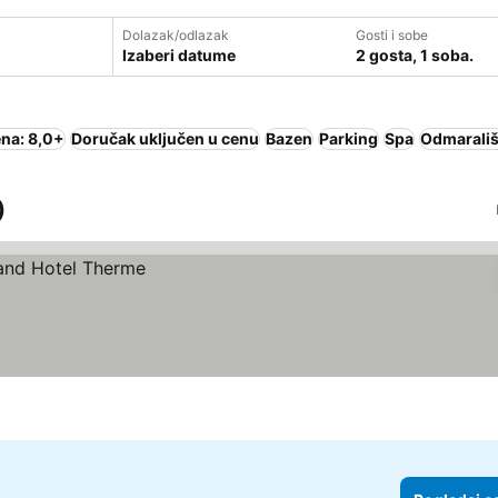
Dolazak/odlazak
Gosti i sobe
Izaberi datume
2 gosta, 1 soba.
na: 8,0+
Doručak uključen u cenu
Bazen
Parking
Spa
Odmarališ
)