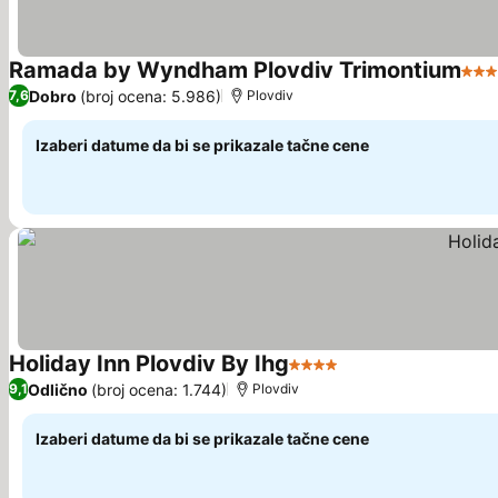
Ramada by Wyndham Plovdiv Trimontium
4 Zv
Dobro
(broj ocena: 5.986)
7,6
Plovdiv
Izaberi datume da bi se prikazale tačne cene
Holiday Inn Plovdiv By Ihg
4 Zvezdice
Pogledaj cene
Odlično
(broj ocena: 1.744)
9,1
Plovdiv
Izaberi datume da bi se prikazale tačne cene