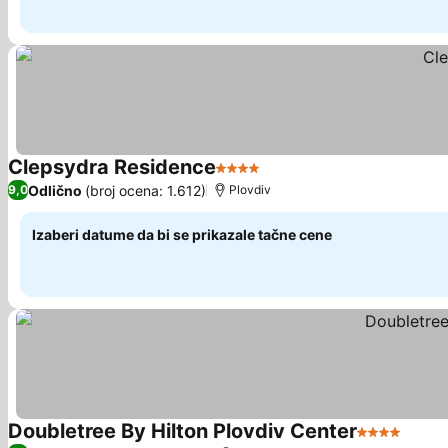
Clepsydra Residence
4 Zvezdice
Pogledaj cene
Odlično
(broj ocena: 1.612)
9,0
Plovdiv
Izaberi datume da bi se prikazale tačne cene
Doubletree By Hilton Plovdiv Center
4 Zvezdice
Pogle