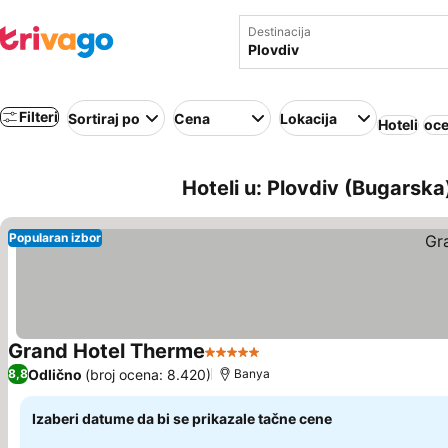
Destinacija
Filteri
Sortiraj po
Cena
Lokacija
Hoteli
oce
Hoteli u: Plovdiv (Bugarska
Popularan izbor
Grand Hotel Therme
5 Zvezdice
Pogledaj cene
Odlično
(broj ocena: 8.420)
8,8
Banya
Izaberi datume da bi se prikazale tačne cene