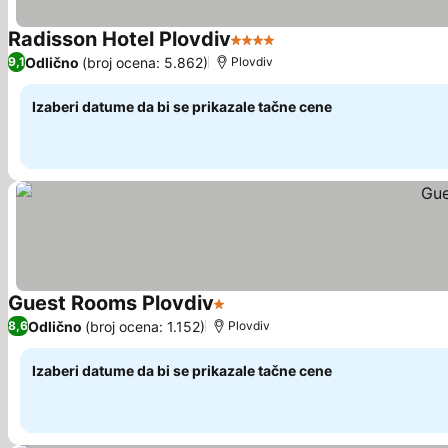
Radisson Hotel Plovdiv
4 Zvezdice
Pogledaj cene
Odlično
(broj ocena: 5.862)
9,1
Plovdiv
Izaberi datume da bi se prikazale tačne cene
Guest Rooms Plovdiv
1 Zvezdice
Pogledaj cene
Odlično
(broj ocena: 1.152)
8,6
Plovdiv
Izaberi datume da bi se prikazale tačne cene