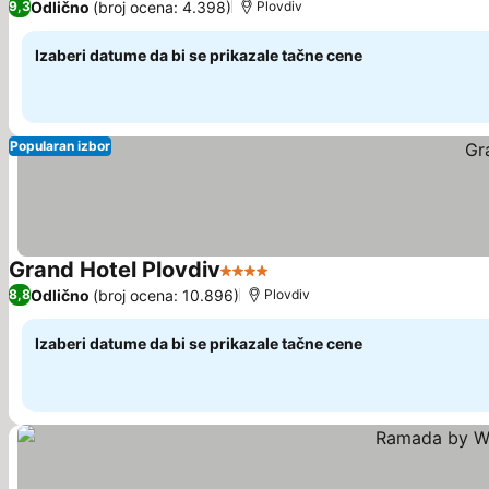
Odlično
(broj ocena: 4.398)
9,3
Plovdiv
Izaberi datume da bi se prikazale tačne cene
Popularan izbor
Grand Hotel Plovdiv
4 Zvezdice
Pogledaj cene
Odlično
(broj ocena: 10.896)
8,8
Plovdiv
Izaberi datume da bi se prikazale tačne cene