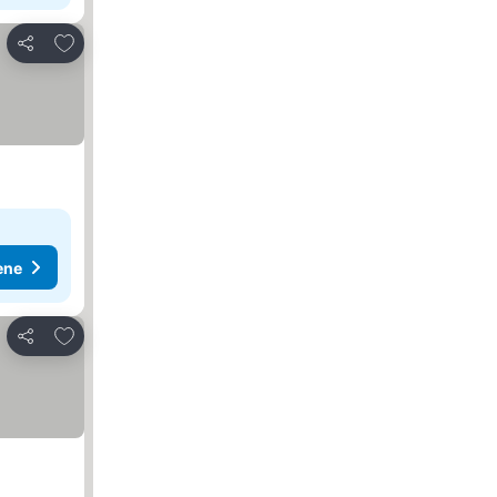
Dodati u favorite
Deli
ene
Dodati u favorite
Deli