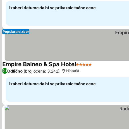
Izaberi datume da bi se prikazale tačne cene
Popularan izbor
Empire Balneo & Spa Hotel
5 Zvezdice
Pogledaj cene
Odlično
(broj ocena: 3.242)
9,1
Hissaria
Izaberi datume da bi se prikazale tačne cene