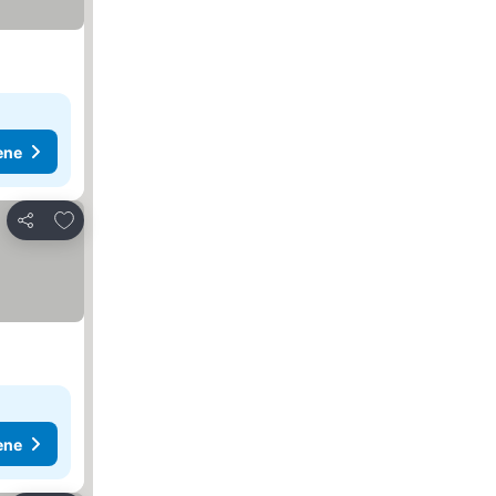
ene
Dodati u favorite
Deli
ene