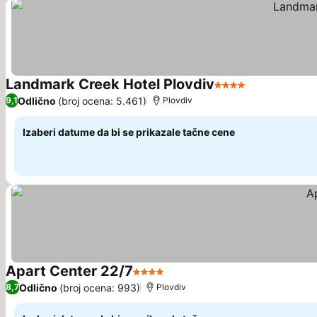
Landmark Creek Hotel Plovdiv
4 Zvezdice
Pogledaj ce
Odlično
(broj ocena: 5.461)
9,1
Plovdiv
Izaberi datume da bi se prikazale tačne cene
Apart Center 22/7
4 Zvezdice
Pogledaj cene
Odlično
(broj ocena: 993)
8,7
Plovdiv