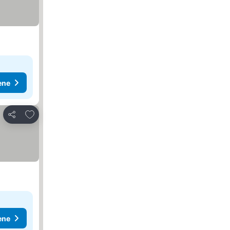
ene
Dodati u favorite
Deli
ene