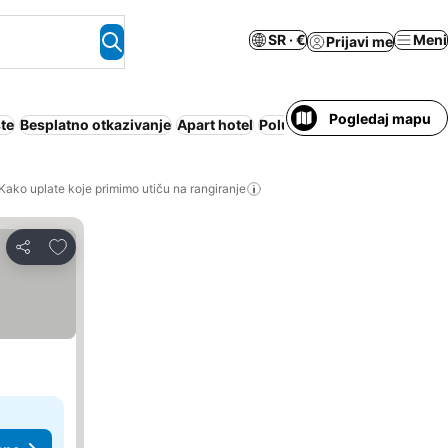
SR · €
Meni
Prijavi me
Pogledaj mapu
te
Besplatno otkazivanje
Apart hotel
Polupansion
Kako uplate koje primimo utiču na rangiranje
Dodati u favorite
Deli