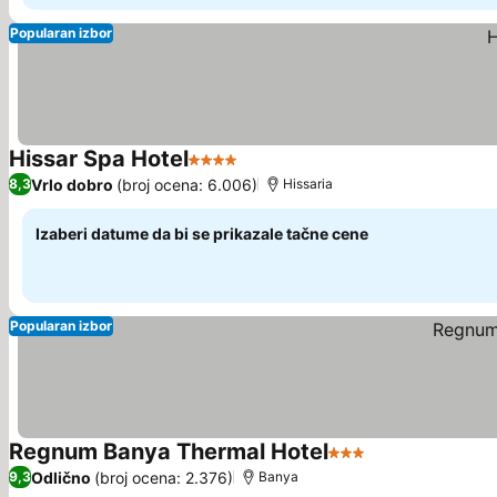
Popularan izbor
Hissar Spa Hotel
4 Zvezdice
Pogledaj cene
Vrlo dobro
(broj ocena: 6.006)
8,3
Hissaria
Izaberi datume da bi se prikazale tačne cene
Popularan izbor
Regnum Banya Thermal Hotel
3 Zvezdice
Pogledaj cene
Odlično
(broj ocena: 2.376)
9,3
Banya