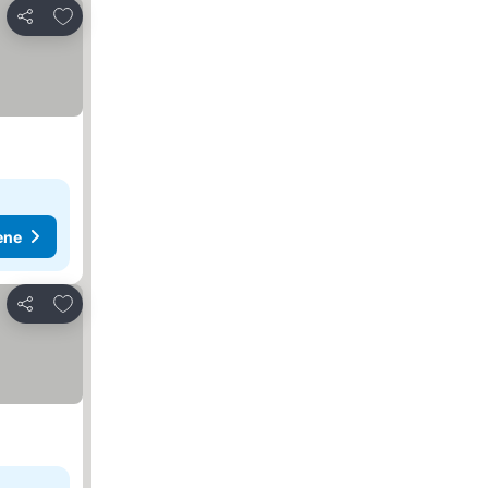
Dodati u favorite
Deli
ene
Dodati u favorite
Deli