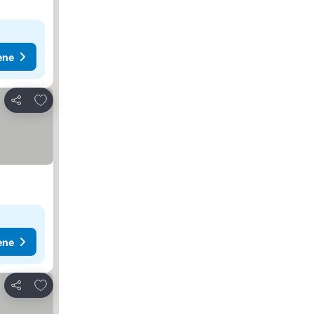
ene
Dodati u favorite
Deli
ene
Dodati u favorite
Deli