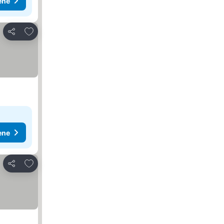
ene
Dodati u favorite
Deli
ene
Dodati u favorite
Deli