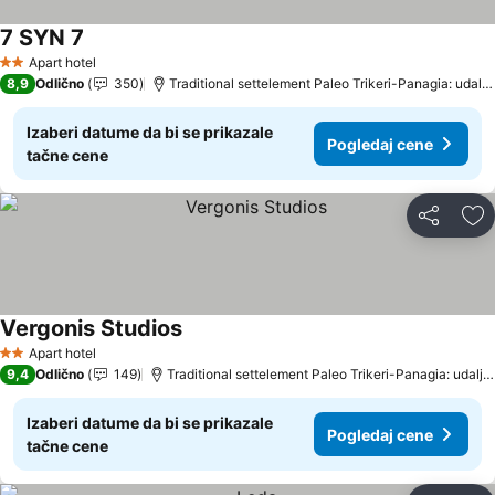
7 SYN 7
Apart hotel
2 Zvezdice
8,9
Odlično
350
Traditional settelement Paleo Trikeri-Panagia: udaljenost 19.8 km
Izaberi datume da bi se prikazale
Pogledaj cene
tačne cene
Deli
Do
Vergonis Studios
Apart hotel
2 Zvezdice
9,4
Odlično
149
Traditional settelement Paleo Trikeri-Panagia: udaljenost 16.5 km
Izaberi datume da bi se prikazale
Pogledaj cene
tačne cene