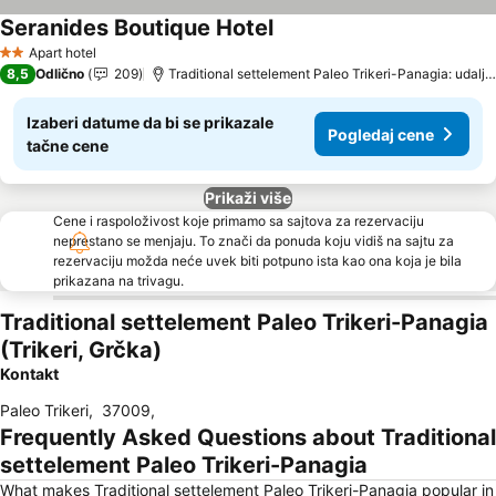
Seranides Boutique Hotel
Apart hotel
2 Zvezdice
8,5
Odlično
209
Traditional settelement Paleo Trikeri-Panagia: udaljenost 17.5 km
Izaberi datume da bi se prikazale
Pogledaj cene
tačne cene
Prikaži više
Cene i raspoloživost koje primamo sa sajtova za rezervaciju
neprestano se menjaju. To znači da ponuda koju vidiš na sajtu za
rezervaciju možda neće uvek biti potpuno ista kao ona koja je bila
prikazana na trivagu.
Traditional settelement Paleo Trikeri-Panagia
(Trikeri, Grčka)
Kontakt
Paleo Trikeri
,
37009
,
Frequently Asked Questions about Traditional
settelement Paleo Trikeri-Panagia
What makes Traditional settelement Paleo Trikeri-Panagia popular in