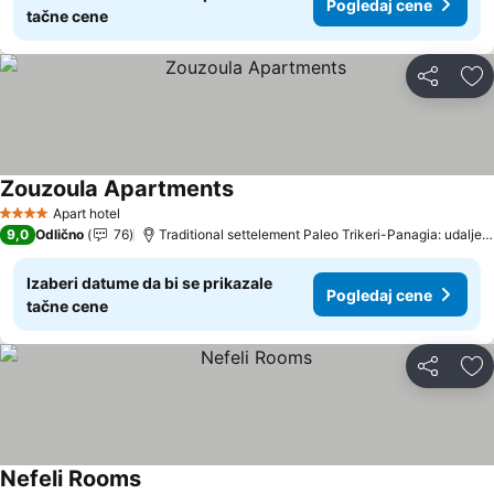
Pogledaj cene
tačne cene
Deli
Do
Zouzoula Apartments
Apart hotel
4 Zvezdice
9,0
Odlično
76
Traditional settelement Paleo Trikeri-Panagia: udaljenost 12.5 km
Izaberi datume da bi se prikazale
Pogledaj cene
tačne cene
Deli
Do
Nefeli Rooms