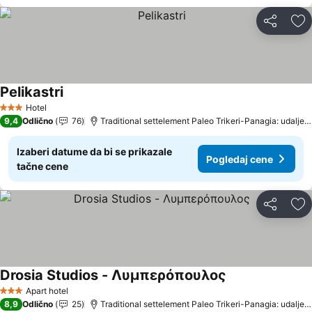
Deli
Do
Pelikastri
Hotel
3 Zvezdice
9,4
Odlično
76
Traditional settelement Paleo Trikeri-Panagia: udaljenost 19.9 km
Izaberi datume da bi se prikazale
Pogledaj cene
tačne cene
Deli
Do
Drosia Studios - Λυμπερόπουλος
Apart hotel
3 Zvezdice
8,9
Odlično
25
Traditional settelement Paleo Trikeri-Panagia: udaljenost 20.0 km