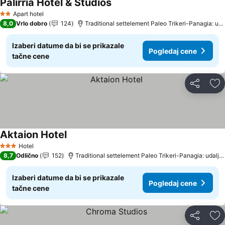
Palirria Hotel & Studios
Apart hotel
2 Zvezdice
8,0
Vrlo dobro
124
Traditional settelement Paleo Trikeri-Panagia: udaljenost 16.6 km
Izaberi datume da bi se prikazale
Pogledaj cene
tačne cene
Deli
Do
Aktaion Hotel
Hotel
3 Zvezdice
8,7
Odlično
152
Traditional settelement Paleo Trikeri-Panagia: udaljenost 12.2 km
Izaberi datume da bi se prikazale
Pogledaj cene
tačne cene
Deli
Do