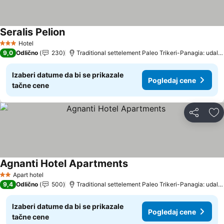
Seralis Pelion
Hotel
3 Zvezdice
9,0
Odlično
230
Traditional settelement Paleo Trikeri-Panagia: udaljenost 16.1 km
Izaberi datume da bi se prikazale
Pogledaj cene
tačne cene
Deli
Do
Agnanti Hotel Apartments
Apart hotel
2 Zvezdice
9,4
Odlično
500
Traditional settelement Paleo Trikeri-Panagia: udaljenost 15.1 km
Izaberi datume da bi se prikazale
Pogledaj cene
tačne cene