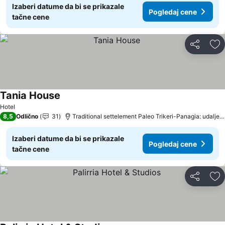
Izaberi datume da bi se prikazale
Pogledaj cene
tačne cene
Deli
Do
Tania House
Hotel
8,5
Odlično
31
Traditional settelement Paleo Trikeri-Panagia: udaljenost 18.1 km
Izaberi datume da bi se prikazale
Pogledaj cene
tačne cene
Deli
Do