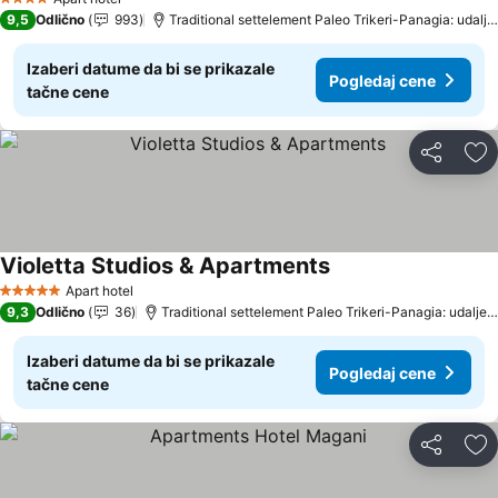
4 Zvezdice
9,5
Odlično
993
Traditional settelement Paleo Trikeri-Panagia: udaljenost 16.8 km
Izaberi datume da bi se prikazale
Pogledaj cene
tačne cene
Deli
Do
Violetta Studios & Apartments
Apart hotel
5 Zvezdice
9,3
Odlično
36
Traditional settelement Paleo Trikeri-Panagia: udaljenost 11.7 km
Izaberi datume da bi se prikazale
Pogledaj cene
tačne cene
Deli
Do