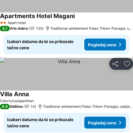
Apartments Hotel Magani
Apart hotel
2 Zvezdice
8,1
Vrlo dobro
135
Traditional settelement Paleo Trikeri-Panagia: udaljenost 17.2 km
Izaberi datume da bi se prikazale
Pogledaj cene
tačne cene
Deli
Do
Villa Anna
Cela kuća/apartman
9,0
Odlično
14
Traditional settelement Paleo Trikeri-Panagia: udaljenost 6.1 km
Izaberi datume da bi se prikazale
Pogledaj cene
tačne cene