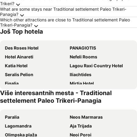
Trikeri?
What are some stays near Traditional settelement Paleo Trikeri-
Panagia?
Which other attractions are close to Traditional settelement Paleo
Trikeri-Panagia?
Još Top hotela
Des Roses Hotel
PANAGIOTIS
Hotel Ainareti
Nefeli Rooms
Katia Hotel
Lagou Raxi Country Hotel
Seralis Pelion
Iliachtides
Figalia
Mirtia Hotel
Više interesantnih mesta - Traditional
Maistrali Hotel
Hotel Agelis
settelement Paleo Trikeri-Panagia
Saily Beach Hotel
Hotel Nirvana
Leda
Mikro Βeach Ηotel
Paralia
Neos Marmaras
Aktaion Hotel
Aenaon Studios
Lagomandra
Aja Trijada
Razi Beach
Galini Hotel
Olimpska plaža
Neoi Poroi
Greco Hotel
Asteria Pension