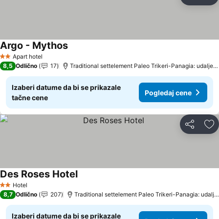
Deli
Do
Argo - Mythos
Apart hotel
2 Zvezdice
8,5
Odlično
17
Traditional settelement Paleo Trikeri-Panagia: udaljenost 7.0 km
Izaberi datume da bi se prikazale
Pogledaj cene
tačne cene
Deli
Do
Des Roses Hotel
Hotel
2 Zvezdice
8,7
Odlično
207
Traditional settelement Paleo Trikeri-Panagia: udaljenost 17.2 km
Izaberi datume da bi se prikazale