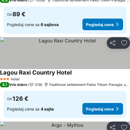
8,3
Vrlo dobro
1.636
Traditional settelement Paleo Trikeri-Panagia: udaljenost 12.5 km
89 €
Od
Pogledaj cene sa
6 sajtova
Pogledaj cene
Deli
Do
Lagou Raxi Country Hotel
Hotel
3 Zvezdice
8,1
Vrlo dobro
518
Traditional settelement Paleo Trikeri-Panagia: udaljenost 14.7 km
126 €
Od
Pogledaj cene sa
4 sajta
Pogledaj cene