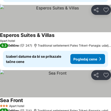
Deli
Do
Esperos Suites & Villas
Apart hotel
9,3
Odlično
247
Traditional settelement Paleo Trikeri-Panagia: udaljenost 14.5 km
Izaberi datume da bi se prikazale
Pogledaj cene
tačne cene
Deli
Do
Sea Front
Apart hotel
3 Zvezdice
9,5
Odlično
214
Traditional settelement Paleo Trikeri-Panagia: udaljenost 12.7 km