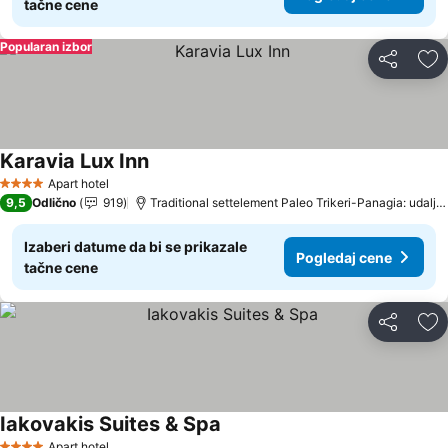
tačne cene
Popularan izbor
Deli
Do
Karavia Lux Inn
Apart hotel
4 Zvezdice
9,5
Odlično
919
Traditional settelement Paleo Trikeri-Panagia: udaljenost 15.8 km
Izaberi datume da bi se prikazale
Pogledaj cene
tačne cene
Deli
Do
Iakovakis Suites & Spa
Apart hotel