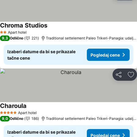
Chroma Studios
Apart hotel
2 Zvezdice
9,3
Odlično
221
Traditional settelement Paleo Trikeri-Panagia: udaljenost 19.9 km
Izaberi datume da bi se prikazale
Pogledaj cene
tačne cene
Deli
Do
Charoula
Apart hotel
5 Zvezdice
9,0
Odlično
186
Traditional settelement Paleo Trikeri-Panagia: udaljenost 17.2 km
Izaberi datume da bi se prikazale
Pogledaj cene