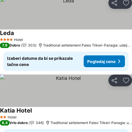
Deli
Do
Leda
Hotel
4 Zvezdice
7,9
Dobro
303
Traditional settelement Paleo Trikeri-Panagia: udaljenost 12.4 km
Izaberi datume da bi se prikazale
Pogledaj cene
tačne cene
Deli
Do
Katia Hotel
Hotel
2 Zvezdice
8,4
Vrlo dobro
346
Traditional settelement Paleo Trikeri-Panagia: udaljenost 15.3 km