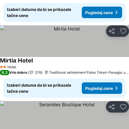
Izaberi datume da bi se prikazale
Pogledaj cene
tačne cene
Deli
Do
Mirtia Hotel
Hotel
2 Zvezdice
8,3
Vrlo dobro
376
Traditional settelement Paleo Trikeri-Panagia: udaljenost 19.8 km
Izaberi datume da bi se prikazale
Pogledaj cene
tačne cene
Deli
Do