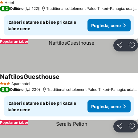
Hotel
1 Zvezdice
9,2
Odlično
122
Traditional settelement Paleo Trikeri-Panagia: udaljenost 19.8 km
Izaberi datume da bi se prikazale
Pogledaj cene
tačne cene
Popularan izbor
Deli
Do
NaftilosGuesthouse
Apart hotel
3 Zvezdice
8,6
Odlično
230
Traditional settelement Paleo Trikeri-Panagia: udaljenost 17.1 km
Izaberi datume da bi se prikazale
Pogledaj cene
tačne cene
Popularan izbor
Deli
Do