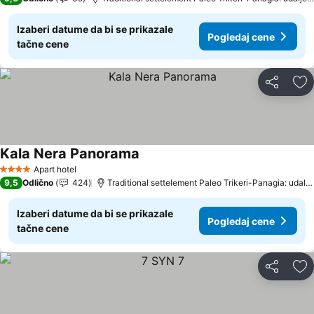
Izaberi datume da bi se prikazale
Pogledaj cene
tačne cene
Deli
Do
Kala Nera Panorama
Apart hotel
4 Zvezdice
9,5
Odlično
424
Traditional settelement Paleo Trikeri-Panagia: udaljenost 17.4 km
Izaberi datume da bi se prikazale
Pogledaj cene
tačne cene
Deli
Do