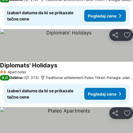
Izaberi datume da bi se prikazale
Pogledaj cene
tačne cene
Deli
Do
Diplomats' Holidays
Apart hotel
2 Zvezdice
9,0
Odlično
373
Traditional settelement Paleo Trikeri-Panagia: udaljenost 12.3 km
Izaberi datume da bi se prikazale
Pogledaj cene
tačne cene
Deli
Do