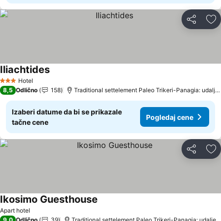
Deli
Do
Iliachtides
Hotel
3 Zvezdice
8,5
Odlično
158
Traditional settelement Paleo Trikeri-Panagia: udaljenost 17.4 km
Izaberi datume da bi se prikazale
Pogledaj cene
tačne cene
Deli
Do
Ikosimo Guesthouse
Apart hotel
9,0
Odlično
39
Traditional settelement Paleo Trikeri-Panagia: udaljenost 12.8 km