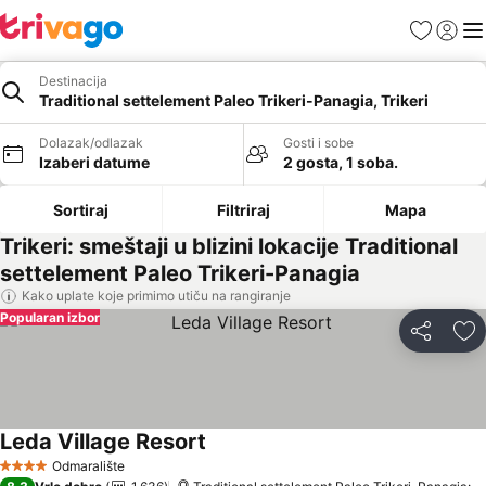
Favoriti
Prijavi
Men
Destinacija
Traditional settelement Paleo Trikeri-Panagia, Trikeri
Dolazak/odlazak
Gosti i sobe
Izaberi datume
2 gosta, 1 soba.
Sortiraj
Filtriraj
Mapa
Trikeri: smeštaji u blizini lokacije Traditional
settelement Paleo Trikeri-Panagia
Kako uplate koje primimo utiču na rangiranje
Popularan izbor
Deli
Do
Leda Village Resort
Odmaralište
4 Zvezdice