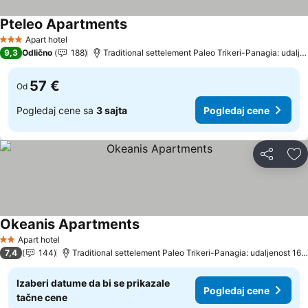
Pteleo Apartments
Apart hotel
3 Zvezdice
9,3
Odlično
188
Traditional settelement Paleo Trikeri-Panagia: udaljenost 15.4 km
57 €
Od
Pogledaj cene sa
3 sajta
Pogledaj cene
Deli
Do
Okeanis Apartments
Apart hotel
2 Zvezdice
7,4
144
Traditional settelement Paleo Trikeri-Panagia: udaljenost 16.5 km
Izaberi datume da bi se prikazale
Pogledaj cene
tačne cene