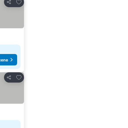
Dodati u favorite
Deli
cene
Dodati u favorite
Deli