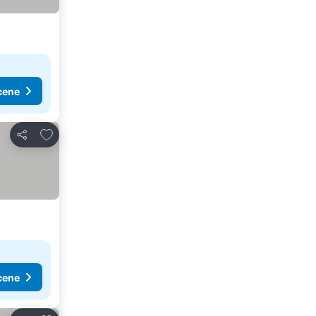
cene
Dodati u favorite
Deli
cene