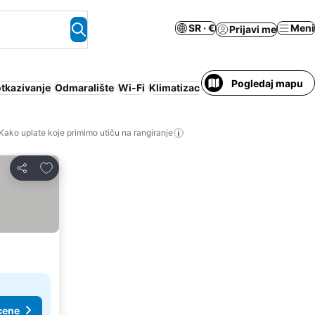
SR · €
Meni
Prijavi me
Pogledaj mapu
otkazivanje
Odmaralište
Wi-Fi
Klimatizacija
Luksuzni
Nije potre
Kako uplate koje primimo utiču na rangiranje
Dodati u favorite
Deli
cene