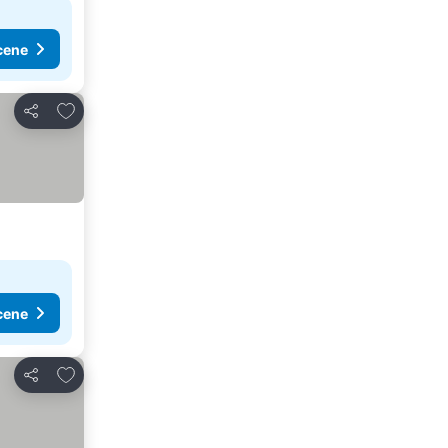
cene
Dodati u favorite
Deli
cene
Dodati u favorite
Deli