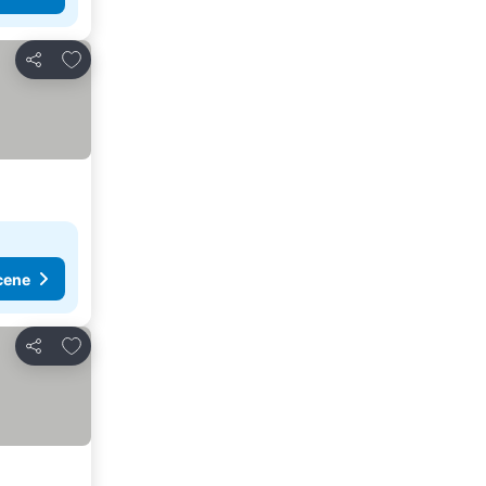
Dodati u favorite
Deli
cene
Dodati u favorite
Deli