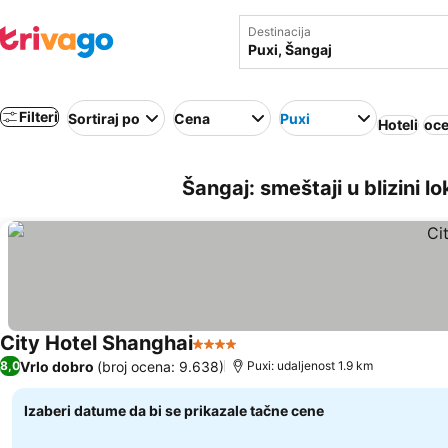
Destinacija
Filteri
Sortiraj po
Cena
Puxi
Hoteli
oce
Šangaj: smeštaji u blizini lo
City Hotel Shanghai
4 Zvezdice
Vrlo dobro
(broj ocena: 9.638)
8,0
Puxi: udaljenost 1.9 km
Izaberi datume da bi se prikazale tačne cene