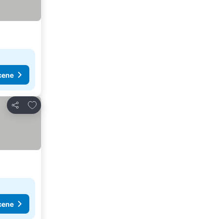
cene
Dodati u favorite
Deli
cene