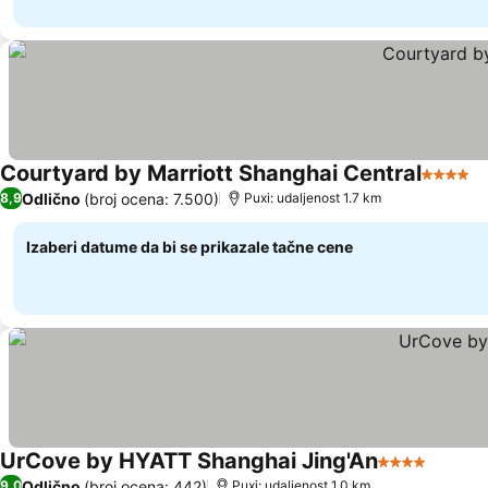
Courtyard by Marriott Shanghai Central
4 Zvezd
Odlično
(broj ocena: 7.500)
8,9
Puxi: udaljenost 1.7 km
Izaberi datume da bi se prikazale tačne cene
UrCove by HYATT Shanghai Jing'An
4 Zvezdice
Odlično
(broj ocena: 442)
9,0
Puxi: udaljenost 1.0 km