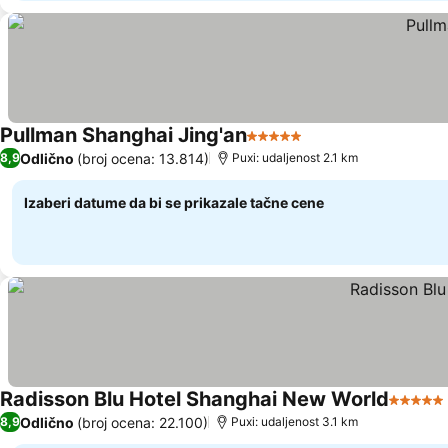
Pullman Shanghai Jing'an
5 Zvezdice
Odlično
(broj ocena: 13.814)
8,9
Puxi: udaljenost 2.1 km
Izaberi datume da bi se prikazale tačne cene
Radisson Blu Hotel Shanghai New World
5 Zvezd
Odlično
(broj ocena: 22.100)
8,9
Puxi: udaljenost 3.1 km