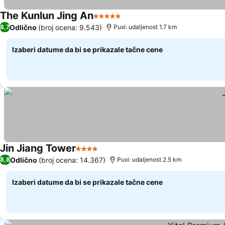
The Kunlun Jing An
5 Zvezdice
Odlično
(broj ocena: 9.543)
8,7
Puxi: udaljenost 1.7 km
Izaberi datume da bi se prikazale tačne cene
Jin Jiang Tower
4 Zvezdice
Odlično
(broj ocena: 14.367)
8,8
Puxi: udaljenost 2.5 km
Izaberi datume da bi se prikazale tačne cene