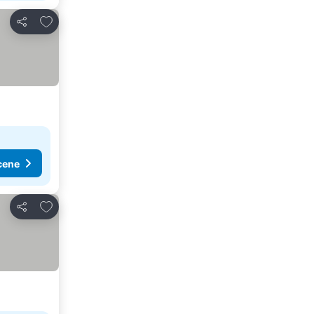
Dodati u favorite
Deli
cene
Dodati u favorite
Deli