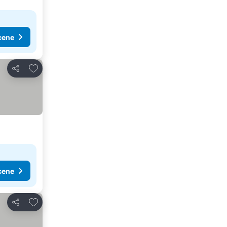
cene
Dodati u favorite
Deli
cene
Dodati u favorite
Deli