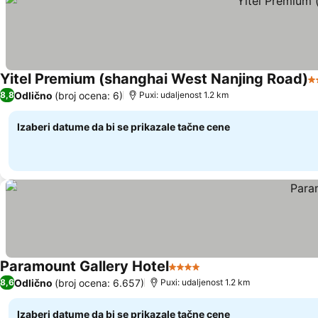
Yitel Premium (shanghai West Nanjing Road)
4
Odlično
(broj ocena: 6)
8,8
Puxi: udaljenost 1.2 km
Izaberi datume da bi se prikazale tačne cene
Paramount Gallery Hotel
4 Zvezdice
Odlično
(broj ocena: 6.657)
8,6
Puxi: udaljenost 1.2 km
Izaberi datume da bi se prikazale tačne cene