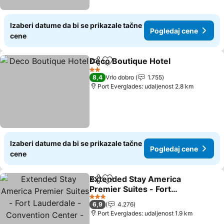
Izaberi datume da bi se prikazale tačne
Pogledaj cene
cene
Deco Boutique Hotel
Deli
Dodati u favorite
2 Zvezdice
8,4
Vrlo dobro
1.755
Port Everglades: udaljenost 2.8 km
Izaberi datume da bi se prikazale tačne
Pogledaj cene
cene
Extended Stay America
Deli
Dodati u favorite
Premier Suites - Fort
Lauderdale - Convention
3 Zvezdice
6,9
4.276
Center - Cruise Port
Port Everglades: udaljenost 1.9 km