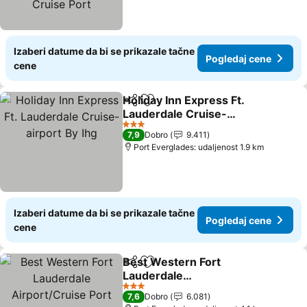
Izaberi datume da bi se prikazale tačne
Pogledaj cene
cene
Holiday Inn Express Ft.
Deli
Dodati u favorite
Lauderdale Cruise-
airport By Ihg
3 Zvezdice
7,9
Dobro
9.411
Port Everglades: udaljenost 1.9 km
Izaberi datume da bi se prikazale tačne
Pogledaj cene
cene
Best Western Fort
Deli
Dodati u favorite
Lauderdale
Airport/Cruise Port
3 Zvezdice
7,6
Dobro
6.081