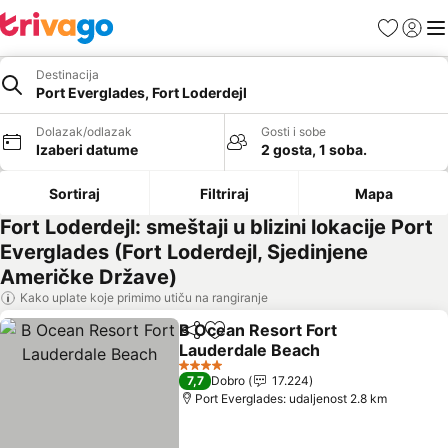
Favoriti
Prijavi
Men
Destinacija
Port Everglades, Fort Loderdejl
Dolazak/odlazak
Gosti i sobe
Izaberi datume
2 gosta, 1 soba.
Sortiraj
Filtriraj
Mapa
Fort Loderdejl: smeštaji u blizini lokacije Port
Everglades (Fort Loderdejl, Sjedinjene
Američke Države)
Kako uplate koje primimo utiču na rangiranje
B Ocean Resort Fort
Deli
Dodati u favorite
Lauderdale Beach
4 Zvezdice
7,7
Dobro
17.224
Port Everglades: udaljenost 2.8 km