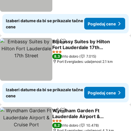
Izaberi datume da bi se prikazale tačne
Pogledaj cene
cene
Embassy Suites by Hilton
Deli
Dodati u favorite
Fort Lauderdale 17th
Street
3 Zvezdice
8,3
Vrlo dobro
7.015
Port Everglades: udaljenost 2.1 km
Izaberi datume da bi se prikazale tačne
Pogledaj cene
cene
Wyndham Garden Ft
Deli
Dodati u favorite
Lauderdale Airport &
Cruise Port
3 Zvezdice
8,2
Vrlo dobro
10.478
Port Everglades: udaljenost 4.3 km