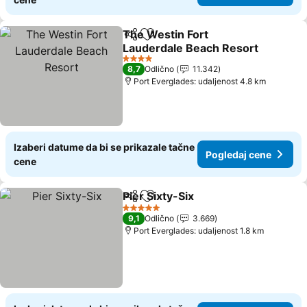
The Westin Fort
Deli
Dodati u favorite
Lauderdale Beach Resort
4 Zvezdice
8,7
Odlično
11.342
Port Everglades: udaljenost 4.8 km
Izaberi datume da bi se prikazale tačne
Pogledaj cene
cene
Pier Sixty-Six
Deli
Dodati u favorite
5 Zvezdice
9,1
Odlično
3.669
Port Everglades: udaljenost 1.8 km