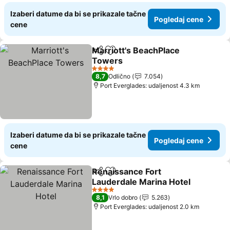
Izaberi datume da bi se prikazale tačne
Pogledaj cene
cene
Marriott's BeachPlace
Deli
Dodati u favorite
Towers
4 Zvezdice
8,7
Odlično
7.054
Port Everglades: udaljenost 4.3 km
Izaberi datume da bi se prikazale tačne
Pogledaj cene
cene
Renaissance Fort
Deli
Dodati u favorite
Lauderdale Marina Hotel
4 Zvezdice
8,1
Vrlo dobro
5.263
Port Everglades: udaljenost 2.0 km