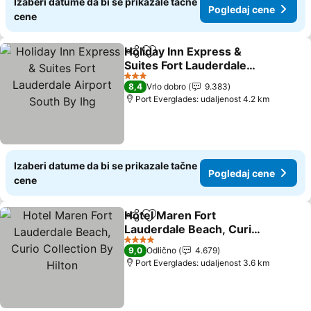
Izaberi datume da bi se prikazale tačne
Pogledaj cene
cene
Holiday Inn Express &
Deli
Dodati u favorite
Suites Fort Lauderdale
Airport South By Ihg
3 Zvezdice
8,4
Vrlo dobro
9.383
Port Everglades: udaljenost 4.2 km
Izaberi datume da bi se prikazale tačne
Pogledaj cene
cene
Hotel Maren Fort
Deli
Dodati u favorite
Lauderdale Beach, Curio
Collection By Hilton
4 Zvezdice
9,0
Odlično
4.679
Port Everglades: udaljenost 3.6 km