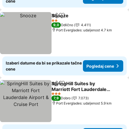
cene
Snooze
Deli
Dodati u favorite
2 Zvezdice
9,0
Odlično
4.411
Port Everglades: udaljenost 4.7 km
Izaberi datume da bi se prikazale tačne
Pogledaj cene
cene
SpringHill Suites by
Deli
Dodati u favorite
Marriott Fort Lauderdale
Airport & Cruise Port
3 Zvezdice
7,9
Dobro
7.073
Port Everglades: udaljenost 5.9 km