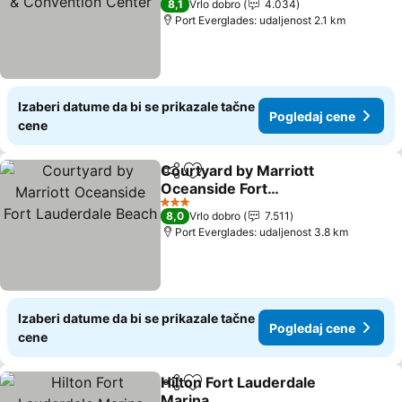
8,1
Vrlo dobro
4.034
Port Everglades: udaljenost 2.1 km
Izaberi datume da bi se prikazale tačne
Pogledaj cene
cene
Courtyard by Marriott
Deli
Dodati u favorite
Oceanside Fort
Lauderdale Beach
3 Zvezdice
8,0
Vrlo dobro
7.511
Port Everglades: udaljenost 3.8 km
Izaberi datume da bi se prikazale tačne
Pogledaj cene
cene
Hilton Fort Lauderdale
Deli
Dodati u favorite
Marina