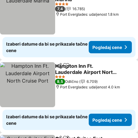
4 Zvezdice
7,4
16.785
Port Everglades: udaljenost 1.8 km
Izaberi datume da bi se prikazale tačne
Pogledaj cene
cene
Hampton Inn Ft.
Deli
Dodati u favorite
Lauderdale Airport North
Cruise Port
3 Zvezdice
8,5
Odlično
6.709
Port Everglades: udaljenost 4.0 km
Izaberi datume da bi se prikazale tačne
Pogledaj cene
cene