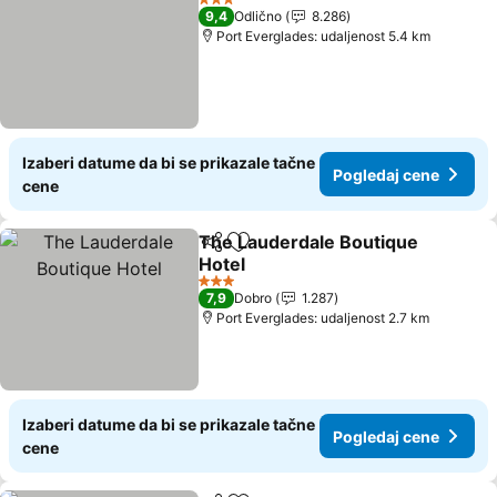
3 Zvezdice
9,4
Odlično
8.286
Port Everglades: udaljenost 5.4 km
Izaberi datume da bi se prikazale tačne
Pogledaj cene
cene
The Lauderdale Boutique
Deli
Dodati u favorite
Hotel
3 Zvezdice
7,9
Dobro
1.287
Port Everglades: udaljenost 2.7 km
Izaberi datume da bi se prikazale tačne
Pogledaj cene
cene