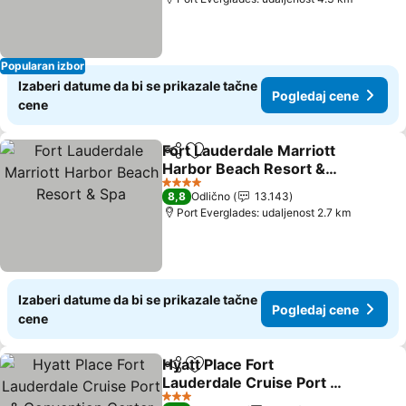
Popularan izbor
Izaberi datume da bi se prikazale tačne
Pogledaj cene
cene
Fort Lauderdale Marriott
Deli
Dodati u favorite
Harbor Beach Resort &
Spa
4 Zvezdice
8,8
Odlično
13.143
Port Everglades: udaljenost 2.7 km
Izaberi datume da bi se prikazale tačne
Pogledaj cene
cene
Hyatt Place Fort
Deli
Dodati u favorite
Lauderdale Cruise Port &
Convention Center
3 Zvezdice