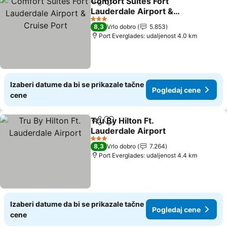
Comfort Suites Fort
Deli
Dodati u favorite
Lauderdale Airport &
Cruise Port
3 Zvezdice
8,3
Vrlo dobro
5.853
Port Everglades: udaljenost 4.0 km
Izaberi datume da bi se prikazale tačne
Pogledaj cene
cene
Tru By Hilton Ft.
Deli
Dodati u favorite
Lauderdale Airport
3 Zvezdice
8,3
Vrlo dobro
7.264
Port Everglades: udaljenost 4.4 km
Izaberi datume da bi se prikazale tačne
Pogledaj cene
cene