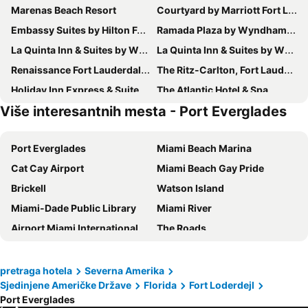
Marenas Beach Resort
Courtyard by Marriott Fort Lauderdale North/Cypress Creek
Embassy Suites by Hilton Fort Lauderdale 17th Street
Ramada Plaza by Wyndham Marco Polo Beach Resort
La Quinta Inn & Suites by Wyndham Ft. Lauderdale Airport
La Quinta Inn & Suites by Wyndham Ft Lauderdale Cypress Cr
Renaissance Fort Lauderdale West Hotel
The Ritz-Carlton, Fort Lauderdale
Holiday Inn Express & Suites Ft Lauderdale N - Exec Airport By Ihg
The Atlantic Hotel & Spa
Više interesantnih mesta - Port Everglades
Kimpton Shorebreak Fort Lauderdale By Ihg
4145 By The Sea Inn & Suites
Royal Palms Resort & Spa
TownePlace Suites Fort Lauderdale West
Port Everglades
Miami Beach Marina
Cat Cay Airport
Miami Beach Gay Pride
Brickell
Watson Island
Miami-Dade Public Library
Miami River
Airport Miami International
The Roads
Miami Seaquarium
Downtown Delray Beach
John Lloyd Beach State Park
Greater Fort Lauderdale Convention Centre
pretraga hotela
Severna Amerika
Sjedinjene Američke Države
Florida
Fort Loderdejl
Fort Lauderdale - Hollywood International Airport
Fort Lauderdale Aquatic Complex
Port Everglades
Las Olas Boulevard
Lobster Bar Sea Grille