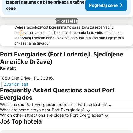
Izaberi datume da bi se prikazale tačne
Pogledaj cene
cene
Prikaži više
Cene i raspoloživost koje primamo sa sajtova za rezervaciju
neprestano se menjaju. To znači da ponuda koju vidiš na sajtu za
rezervaciju možda neće uvek biti potpuno ista kao ona koja je bila
prikazana na trivagu.
Port Everglades (Fort Loderdejl, Sjedinjene
Američke Države)
Kontakt
1850 Eller Drive
,
FL 33316
,
|
Zvanični sajt
Frequently Asked Questions about Port
Everglades
What makes Port Everglades popular in Fort Loderdejl?
What are some stays near Port Everglades?
Which other attractions are close to Port Everglades?
Još Top hotela