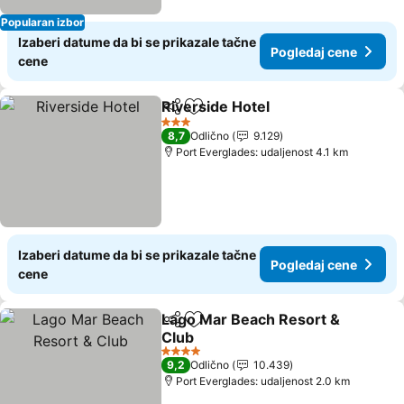
Popularan izbor
Izaberi datume da bi se prikazale tačne
Pogledaj cene
cene
Riverside Hotel
Deli
Dodati u favorite
3 Zvezdice
8,7
Odlično
9.129
Port Everglades: udaljenost 4.1 km
Izaberi datume da bi se prikazale tačne
Pogledaj cene
cene
Lago Mar Beach Resort &
Deli
Dodati u favorite
Club
4 Zvezdice
9,2
Odlično
10.439
Port Everglades: udaljenost 2.0 km