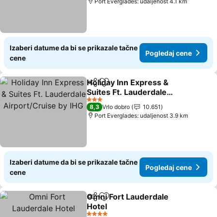
Port Everglades: udaljenost 4.1 km
Izaberi datume da bi se prikazale tačne
Pogledaj cene
cene
Holiday Inn Express &
Deli
Dodati u favorite
Suites Ft. Lauderdale
Airport/Cruise by IHG
3 Zvezdice
8,3
Vrlo dobro
10.651
Port Everglades: udaljenost 3.9 km
Izaberi datume da bi se prikazale tačne
Pogledaj cene
cene
Omni Fort Lauderdale
Deli
Dodati u favorite
Hotel