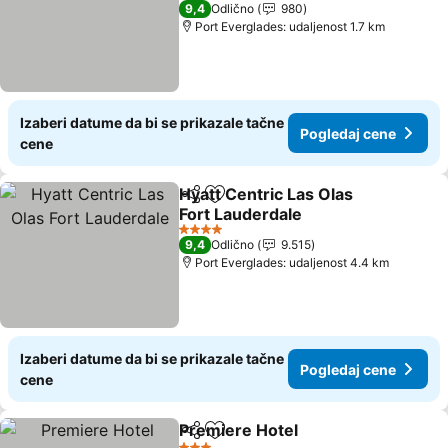
4 Zvezdice
9,4
Odlično
980
Port Everglades: udaljenost 1.7 km
Izaberi datume da bi se prikazale tačne
Pogledaj cene
cene
Hyatt Centric Las Olas
Deli
Dodati u favorite
Fort Lauderdale
4 Zvezdice
9,4
Odlično
9.515
Port Everglades: udaljenost 4.4 km
Izaberi datume da bi se prikazale tačne
Pogledaj cene
cene
Premiere Hotel
Deli
Dodati u favorite