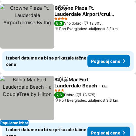
Crowne Plaza Ft.
Deli
Dodati u favorite
Lauderdale Airport/cruise
By Ihg
4 Zvezdice
8,3
Vrlo dobro
12.305
Port Everglades: udaljenost 2.2 km
Izaberi datume da bi se prikazale tačne
Pogledaj cene
cene
Bahia Mar Fort
Deli
Dodati u favorite
Lauderdale Beach - a
DoubleTree by Hilton
3 Zvezdice
7,6
Dobro
13.575
Port Everglades: udaljenost 3.3 km
Popularan izbor
Izaberi datume da bi se prikazale tačne
Pogledaj cene
cene