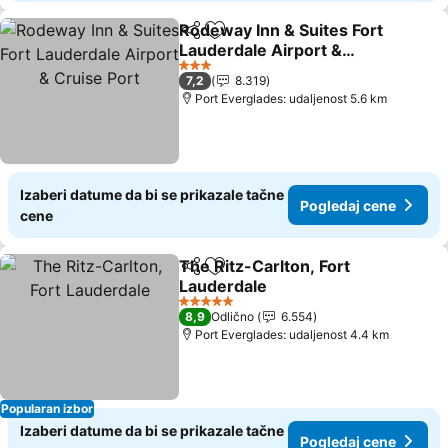
Rodeway Inn & Suites Fort
Deli
Dodati u favorite
Lauderdale Airport &
Cruise Port
3 Zvezdice
7,2
8.319
Port Everglades: udaljenost 5.6 km
Izaberi datume da bi se prikazale tačne
Pogledaj cene
cene
The Ritz-Carlton, Fort
Deli
Dodati u favorite
Lauderdale
5 Zvezdice
8,9
Odlično
6.554
Port Everglades: udaljenost 4.4 km
Popularan izbor
Izaberi datume da bi se prikazale tačne
Pogledaj cene