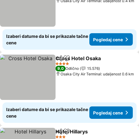
Osaka City Air Terminal: udaljenost 0.4 km
Izaberi datume da bi se prikazale tačne
Pogledaj cene
cene
Cross Hotel Osaka
Deli
Dodati u favorite
Pogleda
4 Zvezdice
9,0
Odlično
15.576
Osaka City Air Terminal: udaljenost 0.6 km
Izaberi datume da bi se prikazale tačne
Pogledaj cene
cene
Hotel Hillarys
Deli
Dodati u favorite
Pogledaj cen