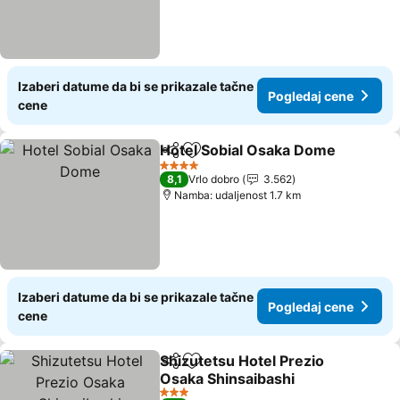
Izaberi datume da bi se prikazale tačne
Pogledaj cene
cene
Hotel Sobial Osaka Dome
Deli
Dodati u favorite
P
4 Zvezdice
8,1
Vrlo dobro
3.562
Namba: udaljenost 1.7 km
Izaberi datume da bi se prikazale tačne
Pogledaj cene
cene
Shizutetsu Hotel Prezio
Deli
Dodati u favorite
Osaka Shinsaibashi
Pogledaj cene
3 Zvezdice