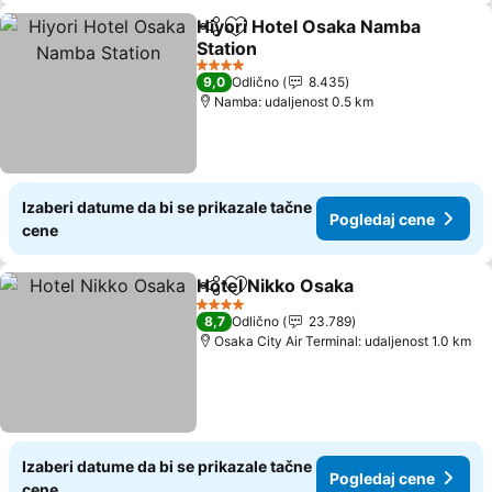
Hiyori Hotel Osaka Namba
Deli
Dodati u favorite
Station
Pogledaj cene
4 Zvezdice
9,0
Odlično
8.435
Namba: udaljenost 0.5 km
Izaberi datume da bi se prikazale tačne
Pogledaj cene
cene
Hotel Nikko Osaka
Deli
Dodati u favorite
Pogleda
4 Zvezdice
8,7
Odlično
23.789
Osaka City Air Terminal: udaljenost 1.0 km
Izaberi datume da bi se prikazale tačne
Pogledaj cene
cene