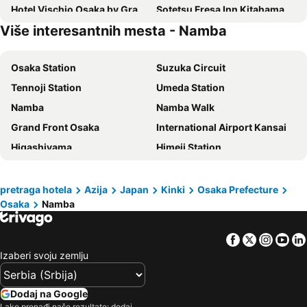
Hotel Vischio Osaka by Granvia
Sotetsu Fresa Inn Kitahama
Više interesantnih mesta - Namba
APA Hotel Namba Shinsaibashi Higashi
Garner Hotel Osaka Honmachi Station, an IHG Hotel
Toyoko Inn Osaka Umeda Nakatsu No.1
Hotel Universal Port Vita
Osaka Station
Suzuka Circuit
karaksa hotel grande Shin-Osaka Tower
Hearton Hotel Nishi Umeda
Tennoji Station
Umeda Station
プレミアホテル-Cabin-大阪
KOKO HOTEL Higashi Osaka
Namba
Namba Walk
HOTEL MYSTAYS Shin Osaka Conference Center
Hotel Kansai
Grand Front Osaka
International Airport Kansai
Rihga Royal Hotel Osaka
APA Hotel Osaka Temmabashi Ekimae
Higashiyama
Himeji Station
Ja Hotel Tennoji
Hotel Binario Umeda
Namba Station
Osaka City Air Terminal
DOYANEN HOTELS BAKURO
Hotel LiVEMAX Umeda Nakatsu
Osaka Shochikuza
Ebisubashisuji Shopping Arcade
Dormy Inn Premium Namba Natural Hot Spring
The Rise Osaka Kitashinchi
pretraga hotela
Azija
Japan
Kinki
Osaka Prefecture
Osaka
Namba
Hozenji Yokocho
Dotonbori
Toyoko Inn Osaka Hankyu Juso-eki Nishi-guchi No.2
Hotel Monterey Le Frere Osaka
Namba City
Dotonbori
Hotel Livemax Umeda Doyama
ZONE SHINSAIBASHI WEST
Facebook
Twitter
Insta
Yo
Nanba Grand Kagetsu
Shinsaibashi
Via Inn Umeda
Hotel Il Grande Umeda
Izaberi svoju zemlju
America Mura
Namba Parks
Dormy Inn Osaka Tanimachi
Hotel Zipang
Kuromon Ichiba
Daimaru Shinsaibashi
Sotetsu Fresa Inn Osaka-Namba
W Osaka
Dodaj na Google
Nipponbashi Station
Shinsaibashi Station
Lako pronađi naše rezultate: dodaj