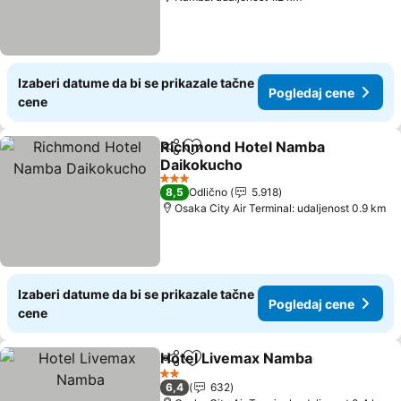
Izaberi datume da bi se prikazale tačne
Pogledaj cene
cene
Richmond Hotel Namba
Deli
Dodati u favorite
Daikokucho
Pogledaj cene
3 Zvezdice
8,5
Odlično
5.918
Osaka City Air Terminal: udaljenost 0.9 km
Izaberi datume da bi se prikazale tačne
Pogledaj cene
cene
Hotel Livemax Namba
Deli
Dodati u favorite
Pogl
2 Zvezdice
6,4
632