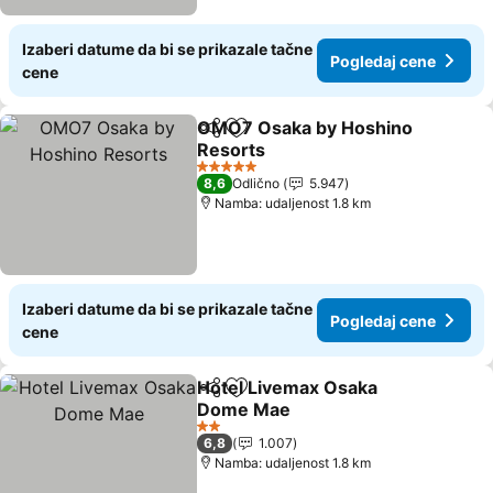
Izaberi datume da bi se prikazale tačne
Pogledaj cene
cene
OMO7 Osaka by Hoshino
Deli
Dodati u favorite
Resorts
Pogledaj cene
5 Zvezdice
8,6
Odlično
5.947
Namba: udaljenost 1.8 km
Izaberi datume da bi se prikazale tačne
Pogledaj cene
cene
Hotel Livemax Osaka
Deli
Dodati u favorite
Dome Mae
Pogledaj cene
2 Zvezdice
6,8
1.007
Namba: udaljenost 1.8 km