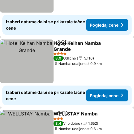
Izaberi datume da bi se prikazale tačne
Pogledaj cene
cene
Hotel Keihan Namba
Deli
Dodati u favorite
Grande
Pogledaj cene
4 Zvezdice
8,9
Odlično
5.110
Namba: udaljenost 0.9 km
Izaberi datume da bi se prikazale tačne
Pogledaj cene
cene
WELLSTAY Namba
Deli
Dodati u favorite
Pogleda
3 Zvezdice
8,4
Vrlo dobro
1.652
Namba: udaljenost 0.6 km