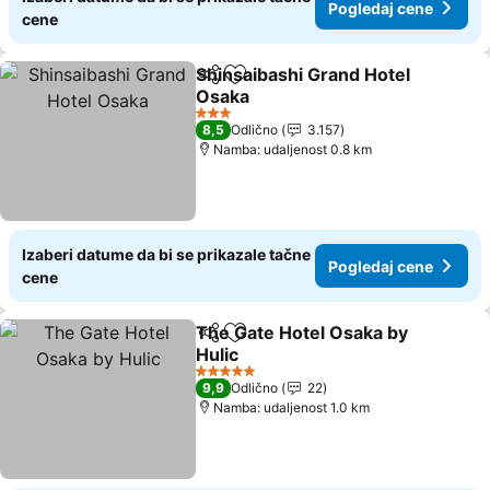
Pogledaj cene
cene
Shinsaibashi Grand Hotel
Deli
Dodati u favorite
Osaka
Pogledaj cene
3 Zvezdice
8,5
Odlično
3.157
Namba: udaljenost 0.8 km
Izaberi datume da bi se prikazale tačne
Pogledaj cene
cene
The Gate Hotel Osaka by
Deli
Dodati u favorite
Hulic
Pogledaj cene
5 Zvezdice
9,9
Odlično
22
Namba: udaljenost 1.0 km