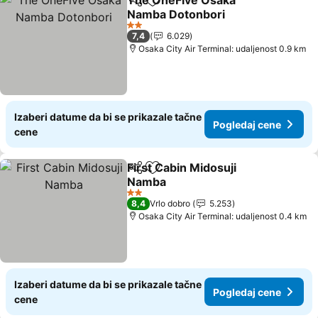
The OneFive Osaka
Deli
Dodati u favorite
Namba Dotonbori
Pogledaj cene
2 Zvezdice
7,4
6.029
Osaka City Air Terminal: udaljenost 0.9 km
Izaberi datume da bi se prikazale tačne
Pogledaj cene
cene
First Cabin Midosuji
Deli
Dodati u favorite
Namba
Pogledaj cene
2 Zvezdice
8,4
Vrlo dobro
5.253
Osaka City Air Terminal: udaljenost 0.4 km
Izaberi datume da bi se prikazale tačne
Pogledaj cene
cene