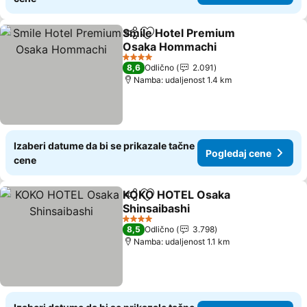
Smile Hotel Premium
Deli
Dodati u favorite
Osaka Hommachi
Pogledaj cene
4 Zvezdice
8,6
Odlično
2.091
Namba: udaljenost 1.4 km
Izaberi datume da bi se prikazale tačne
Pogledaj cene
cene
KOKO HOTEL Osaka
Deli
Dodati u favorite
Shinsaibashi
Pogledaj cene
4 Zvezdice
8,5
Odlično
3.798
Namba: udaljenost 1.1 km