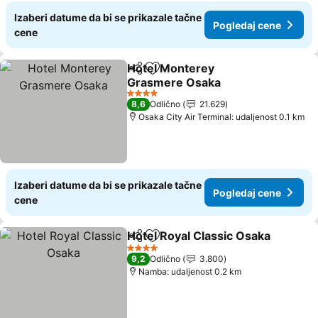
Izaberi datume da bi se prikazale tačne
Pogledaj cene
cene
Hotel Monterey
Deli
Dodati u favorite
Grasmere Osaka
Pogledaj cene
4 Zvezdice
8,6
Odlično
21.629
Osaka City Air Terminal: udaljenost 0.1 km
Izaberi datume da bi se prikazale tačne
Pogledaj cene
cene
Hotel Royal Classic Osaka
Deli
Dodati u favorite
4 Zvezdice
9,2
Odlično
3.800
Namba: udaljenost 0.2 km