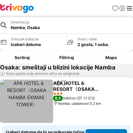
Favoriti
Prijavi
Men
Destinacija
Namba, Osaka
Dolazak/odlazak
Gosti i sobe
Izaberi datume
2 gosta, 1 soba.
Sortiraj
Filtriraj
Mapa
Osaka: smeštaji u blizini lokacije Namba
Kako uplate koje primimo utiču na rangiranje
APA HOTEL＆
Deli
Dodati u favorite
RESORT〈OSAKA
NAMBA EKIMAE
Pogledaj cene
3 Zvezdice
8,5
Odlično
17.212
TOWER〉
Namba: udaljenost 0.2 km
Izaberi datume da bi se prikazale tačne