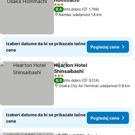
Hommachi
Pogledaj cene
3 Zvezdice
8,4
Vrlo dobro
1.769
Namba: udaljenost 1.8 km
Izaberi datume da bi se prikazale tačne
Pogledaj cene
cene
Hearton Hotel
Deli
Dodati u favorite
Shinsaibashi
Pogledaj cene
3 Zvezdice
8,0
Vrlo dobro
9.124
Osaka City Air Terminal: udaljenost 0.8 km
Izaberi datume da bi se prikazale tačne
Pogledaj cene
cene