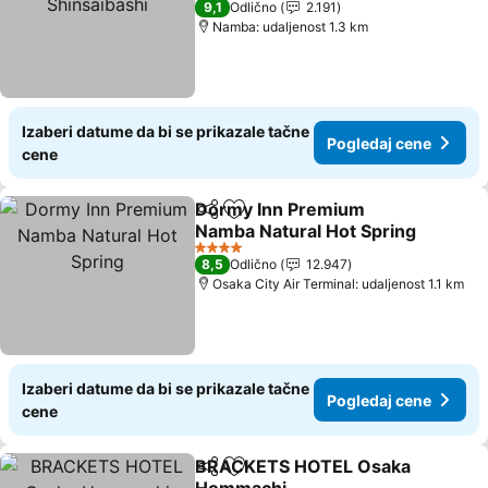
9,1
Odlično
2.191
Namba: udaljenost 1.3 km
Izaberi datume da bi se prikazale tačne
Pogledaj cene
cene
Dormy Inn Premium
Deli
Dodati u favorite
Namba Natural Hot Spring
Pogledaj cene
4 Zvezdice
8,5
Odlično
12.947
Osaka City Air Terminal: udaljenost 1.1 km
Izaberi datume da bi se prikazale tačne
Pogledaj cene
cene
BRACKETS HOTEL Osaka
Deli
Dodati u favorite