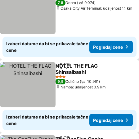
3 Zvezdice
7,8
Dobro
9.074
Osaka City Air Terminal: udaljenost 1.1 km
Izaberi datume da bi se prikazale tačne
Pogledaj cene
cene
HOTEL THE FLAG
Deli
Dodati u favorite
Shinsaibashi
Pogledaj cene
3 Zvezdice
9,5
Odlično
10.961
Namba: udaljenost 0.9 km
Izaberi datume da bi se prikazale tačne
Pogledaj cene
cene