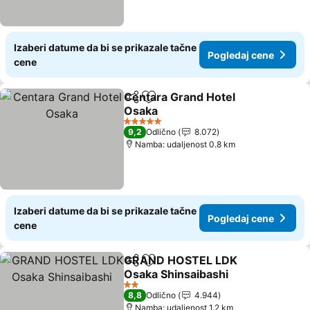
Izaberi datume da bi se prikazale tačne
Pogledaj cene
cene
Centara Grand Hotel
Deli
Dodati u favorite
Osaka
Pogledaj cene
5 Zvezdice
9,2
Odlično
8.072
Namba: udaljenost 0.8 km
Izaberi datume da bi se prikazale tačne
Pogledaj cene
cene
GRAND HOSTEL LDK
Deli
Dodati u favorite
Osaka Shinsaibashi
Pogledaj cene
2 Zvezdice
8,8
Odlično
4.944
Namba: udaljenost 1.2 km