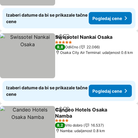
Izaberi datume da bi se prikazale tačne
Pogledaj cene
cene
Swissotel Nankai Osaka
Deli
Dodati u favorite
Po
5 Zvezdice
8,8
Odlično
22.066
Osaka City Air Terminal: udaljenost 0.6 km
Izaberi datume da bi se prikazale tačne
Pogledaj cene
cene
Candeo Hotels Osaka
Deli
Dodati u favorite
Namba
Pogledaj cene
4 Zvezdice
8,2
Vrlo dobro
16.537
Namba: udaljenost 0.8 km