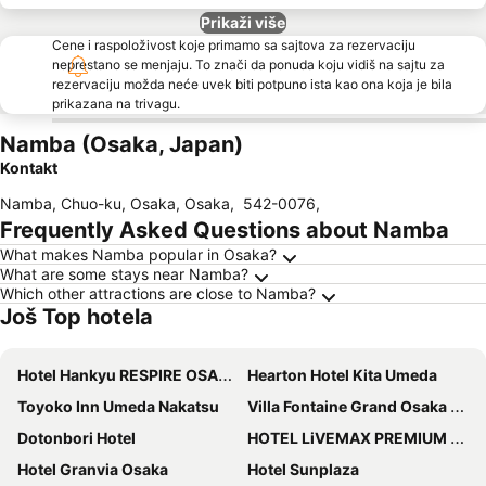
Prikaži više
Cene i raspoloživost koje primamo sa sajtova za rezervaciju
neprestano se menjaju. To znači da ponuda koju vidiš na sajtu za
rezervaciju možda neće uvek biti potpuno ista kao ona koja je bila
prikazana na trivagu.
Namba (Osaka, Japan)
Kontakt
Namba, Chuo-ku, Osaka, Osaka
,
542-0076
,
Frequently Asked Questions about Namba
What makes Namba popular in Osaka?
What are some stays near Namba?
Which other attractions are close to Namba?
Još Top hotela
Hotel Hankyu RESPIRE OSAKA
Hearton Hotel Kita Umeda
Toyoko Inn Umeda Nakatsu
Villa Fontaine Grand Osaka Umeda
Dotonbori Hotel
HOTEL LiVEMAX PREMIUM Umeda EAST
Hotel Granvia Osaka
Hotel Sunplaza