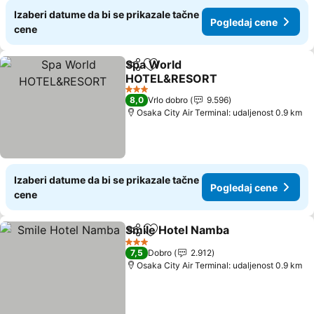
Izaberi datume da bi se prikazale tačne
Pogledaj cene
cene
Spa World
Deli
Dodati u favorite
HOTEL&RESORT
Pogledaj cene
3 Zvezdice
8,0
Vrlo dobro
9.596
Osaka City Air Terminal: udaljenost 0.9 km
Izaberi datume da bi se prikazale tačne
Pogledaj cene
cene
Smile Hotel Namba
Deli
Dodati u favorite
Pogleda
3 Zvezdice
7,5
Dobro
2.912
Osaka City Air Terminal: udaljenost 0.9 km