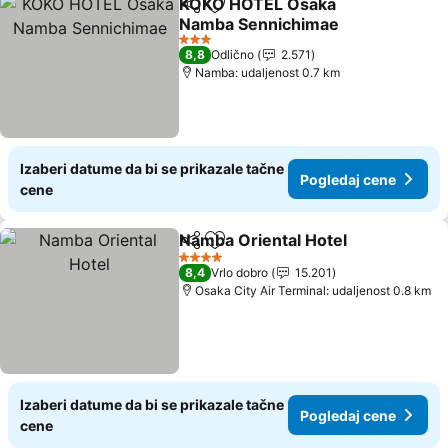
KOKO HOTEL Osaka
Deli
Dodati u favorite
Namba Sennichimae
Pogledaj cene
3 Zvezdice
8,8
Odlično
2.571
Namba: udaljenost 0.7 km
Izaberi datume da bi se prikazale tačne
Pogledaj cene
cene
Namba Oriental Hotel
Deli
Dodati u favorite
Pogl
4 Zvezdice
8,4
Vrlo dobro
15.201
Osaka City Air Terminal: udaljenost 0.8 km
Izaberi datume da bi se prikazale tačne
Pogledaj cene
cene