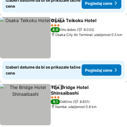
Izaberi datume da bi se prikazale tačne
Pogledaj cene
cene
Osaka Teikoku Hotel
Deli
Dodati u favorite
Pogle
3 Zvezdice
8,0
Vrlo dobro
8.032
Osaka City Air Terminal: udaljenost 0.5 km
Izaberi datume da bi se prikazale tačne
Pogledaj cene
cene
The Bridge Hotel
Deli
Dodati u favorite
Shinsaibashi
Pogledaj cene
3 Zvezdice
9,1
Odlično
8.831
Namba: udaljenost 0.8 km