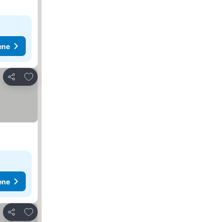
ene
Dodati u favorite
Deli
ene
Dodati u favorite
Deli