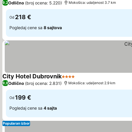
Odlično
(broj ocena: 5.220)
9,2
Mokošica: udaljenost 3.7 km
218 €
Od
Pogledaj cene sa
8 sajtova
City Hotel Dubrovnik
4 Zvezdice
Pogledaj cene
Odlično
(broj ocena: 2.831)
9,0
Mokošica: udaljenost 2.9 km
199 €
Od
Pogledaj cene sa
4 sajta
Popularan izbor