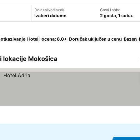
Dolazak/odlazak
Gosti i sobe
Izaberi datume
2 gosta, 1 soba.
 otkazivanje
Hoteli
ocena: 8,0+
Doručak uključen u cenu
Bazen
ni lokacije Mokošica