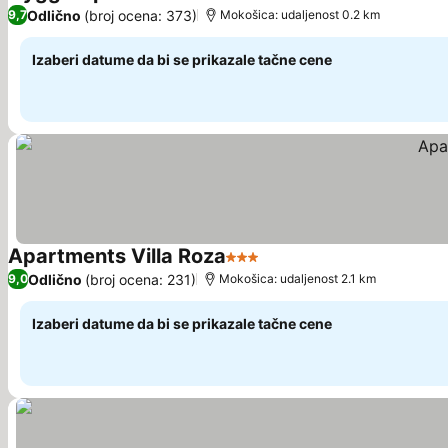
4 Zvezdice
Pogledaj cene
Odlično
(broj ocena: 373)
9,7
Mokošica: udaljenost 0.2 km
Izaberi datume da bi se prikazale tačne cene
Apartments Villa Roza
3 Zvezdice
Pogledaj cene
Odlično
(broj ocena: 231)
9,0
Mokošica: udaljenost 2.1 km
Izaberi datume da bi se prikazale tačne cene