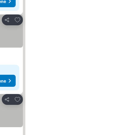
ene
Dodati u favorite
Deli
ene
Dodati u favorite
Deli