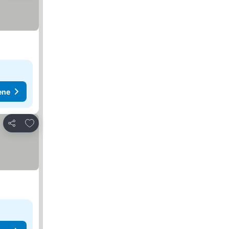
ene
Dodati u favorite
Deli