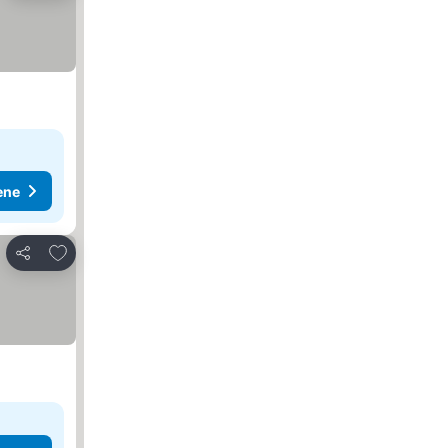
ene
Dodati u favorite
Deli