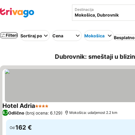
Destinacija
Filteri
Sortiraj po
Cena
Mokošica
Besplatno
Dubrovnik: smeštaji u blizi
Hotel Adria
4 Zvezdice
Pogledaj cene
Odlično
(broj ocena: 6.129)
8,7
Mokošica: udaljenost 2.2 km
162 €
Od