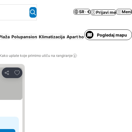
SR · €
Meni
Prijavi me
Pogledaj mapu
Plaža
Polupansion
Klimatizacija
Apart hotel
Parking
Wi-Fi
Kako uplate koje primimo utiču na rangiranje
Dodati u favorite
Deli