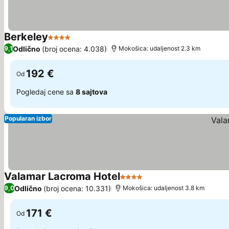
Berkeley
4 Zvezdice
Pogledaj cene
Odlično
(broj ocena: 4.038)
9,1
Mokošica: udaljenost 2.3 km
192 €
Od
Pogledaj cene sa
8 sajtova
Popularan izbor
Valamar Lacroma Hotel
4 Zvezdice
Pogledaj cene
Odlično
(broj ocena: 10.331)
9,0
Mokošica: udaljenost 3.8 km
171 €
Od