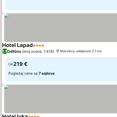
Hotel Lapad
4 Zvezdice
Pogledaj cene
Odlično
(broj ocena: 7.419)
8,9
Mokošica: udaljenost 2.7 km
219 €
Od
Pogledaj cene sa
7 sajtova
Hotel Ivka