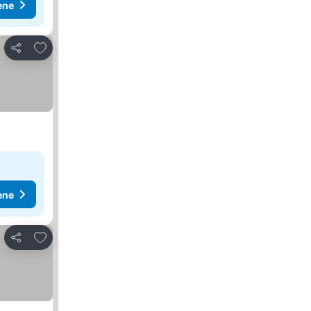
ene
Dodati u favorite
Deli
ene
Dodati u favorite
Deli