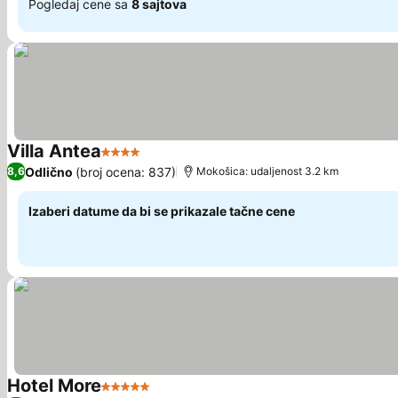
Pogledaj cene sa
8 sajtova
Villa Antea
4 Zvezdice
Pogledaj cene
Odlično
(broj ocena: 837)
8,6
Mokošica: udaljenost 3.2 km
Izaberi datume da bi se prikazale tačne cene
Hotel More
5 Zvezdice
Pogledaj cene