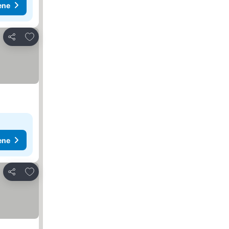
ene
Dodati u favorite
Deli
ene
Dodati u favorite
Deli