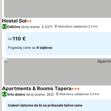
Hostel Sol
2 Zvezdice
Pogledaj cene
Odlično
(broj ocena: 3.337)
8,5
Mokošica: udaljenost 2.3 km
110 €
Od
Pogledaj cene sa
6 sajtova
Apartments & Rooms Tapera
3 Zvezdice
Pogledaj cene
Vrlo dobro
(broj ocena: 262)
8,4
Mokošica: udaljenost 3.5 km
Izaberi datume da bi se prikazale tačne cene