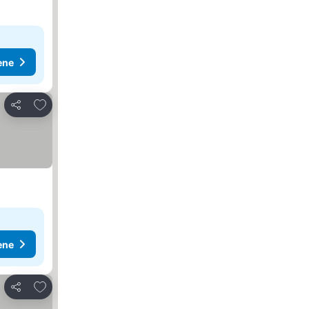
ene
Dodati u favorite
Deli
ene
Dodati u favorite
Deli