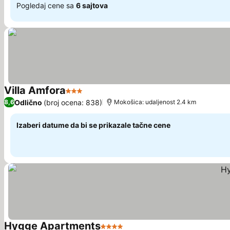
Pogledaj cene sa
6 sajtova
Villa Amfora
3 Zvezdice
Pogledaj cene
Odlično
(broj ocena: 838)
8,6
Mokošica: udaljenost 2.4 km
Izaberi datume da bi se prikazale tačne cene
Hygge Apartments