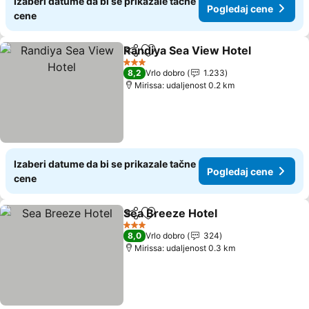
Izaberi datume da bi se prikazale tačne
Pogledaj cene
cene
Randiya Sea View Hotel
Deli
Dodati u favorite
3 Zvezdice
8,2
Vrlo dobro
1.233
Mirissa: udaljenost 0.2 km
Izaberi datume da bi se prikazale tačne
Pogledaj cene
cene
Sea Breeze Hotel
Deli
Dodati u favorite
3 Zvezdice
8,0
Vrlo dobro
324
Mirissa: udaljenost 0.3 km