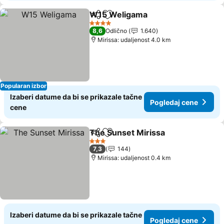
W15 Weligama
Deli
Dodati u favorite
4 Zvezdice
8,6
Odlično
1.640
Mirissa: udaljenost 4.0 km
Popularan izbor
Izaberi datume da bi se prikazale tačne
Pogledaj cene
cene
The Sunset Mirissa
Deli
Dodati u favorite
3 Zvezdice
7,3
144
Mirissa: udaljenost 0.4 km
Izaberi datume da bi se prikazale tačne
Pogledaj cene