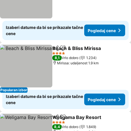
Izaberi datume da bi se prikazale tačne
Pogledaj cene
cene
Beach & Bliss Mirissa
Deli
Dodati u favorite
4 Zvezdice
8,1
Vrlo dobro
1.234
Mirissa: udaljenost 1.9 km
Popularan izbor
Izaberi datume da bi se prikazale tačne
Pogledaj cene
cene
Weligama Bay Resort
Deli
Dodati u favorite
4 Zvezdice
8,4
Vrlo dobro
1.849