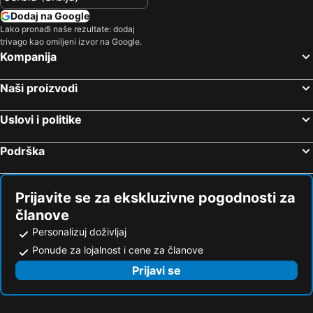
Dodaj na Google
Lako pronađi naše rezultate: dodaj
trivago kao omiljeni izvor na Google.
Kompanija
Naši proizvodi
Uslovi i politike
Podrška
Prijavite se za ekskluzivne pogodnosti za
članove
Personalizuj doživljaj
Ponude za lojalnost i cene za članove
Prijavi se