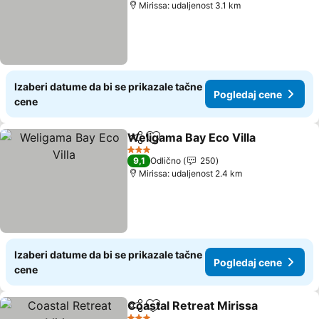
Mirissa: udaljenost 3.1 km
Izaberi datume da bi se prikazale tačne
Pogledaj cene
cene
Weligama Bay Eco Villa
Deli
Dodati u favorite
3 Zvezdice
9,1
Odlično
250
Mirissa: udaljenost 2.4 km
Izaberi datume da bi se prikazale tačne
Pogledaj cene
cene
Coastal Retreat Mirissa
Deli
Dodati u favorite