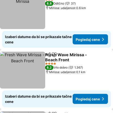
3 Zvezdice
8,8
Odlično
37
Mirissa: udaljenost 0.6 km
Izaberi datume da bi se prikazale tačne
Pogledaj cene
cene
Fresh Wave Mirissa -
Deli
Dodati u favorite
Beach Front
4 Zvezdice
8,2
Vrlo dobro
1.367
Mirissa: udaljenost 0.1 km
Izaberi datume da bi se prikazale tačne
Pogledaj cene
cene