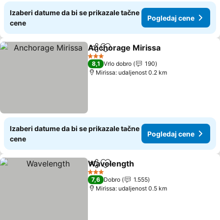
Izaberi datume da bi se prikazale tačne
Pogledaj cene
cene
Anchorage Mirissa
Deli
Dodati u favorite
3 Zvezdice
8,1
Vrlo dobro
190
Mirissa: udaljenost 0.2 km
Izaberi datume da bi se prikazale tačne
Pogledaj cene
cene
Wavelength
Deli
Dodati u favorite
3 Zvezdice
7,6
Dobro
1.555
Mirissa: udaljenost 0.5 km