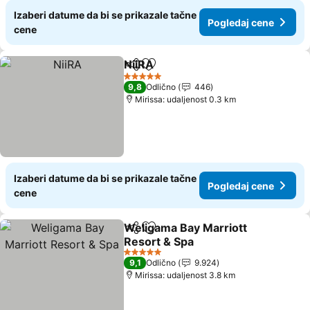
Izaberi datume da bi se prikazale tačne
Pogledaj cene
cene
NiiRA
Deli
Dodati u favorite
5 Zvezdice
9,8
Odlično
446
Mirissa: udaljenost 0.3 km
Izaberi datume da bi se prikazale tačne
Pogledaj cene
cene
Weligama Bay Marriott
Deli
Dodati u favorite
Resort & Spa
5 Zvezdice
9,1
Odlično
9.924
Mirissa: udaljenost 3.8 km