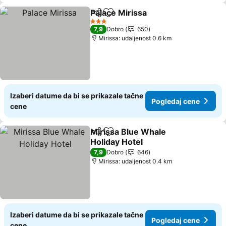
Palace Mirissa
Deli
Dodati u favorite
3 Zvezdice
7,9
Dobro
650
Mirissa: udaljenost 0.6 km
Izaberi datume da bi se prikazale tačne
Pogledaj cene
cene
Mirissa Blue Whale
Deli
Dodati u favorite
Holiday Hotel
7,9
Dobro
646
Mirissa: udaljenost 0.4 km
Izaberi datume da bi se prikazale tačne
Pogledaj cene
cene