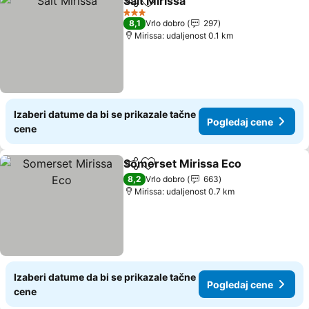
Salt Mirissa
Deli
Dodati u favorite
3 Zvezdice
8,1
Vrlo dobro
297
Mirissa: udaljenost 0.1 km
Izaberi datume da bi se prikazale tačne
Pogledaj cene
cene
Somerset Mirissa Eco
Deli
Dodati u favorite
8,2
Vrlo dobro
663
Mirissa: udaljenost 0.7 km
Izaberi datume da bi se prikazale tačne
Pogledaj cene
cene