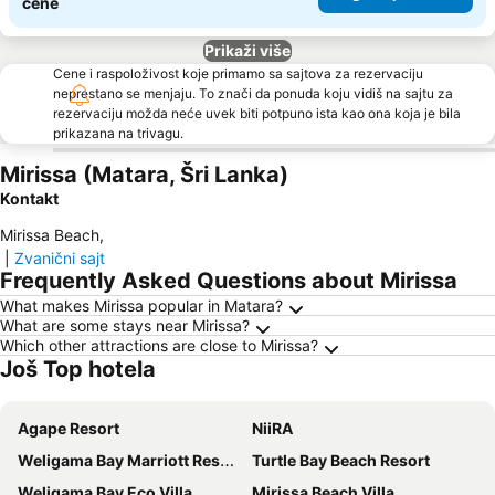
cene
Prikaži više
Cene i raspoloživost koje primamo sa sajtova za rezervaciju
neprestano se menjaju. To znači da ponuda koju vidiš na sajtu za
rezervaciju možda neće uvek biti potpuno ista kao ona koja je bila
prikazana na trivagu.
Mirissa (Matara, Šri Lanka)
Kontakt
Mirissa Beach
,
|
Zvanični sajt
Frequently Asked Questions about Mirissa
What makes Mirissa popular in Matara?
What are some stays near Mirissa?
Which other attractions are close to Mirissa?
Još Top hotela
Agape Resort
NiiRA
Weligama Bay Marriott Resort & Spa
Turtle Bay Beach Resort
Weligama Bay Eco Villa
Mirissa Beach Villa