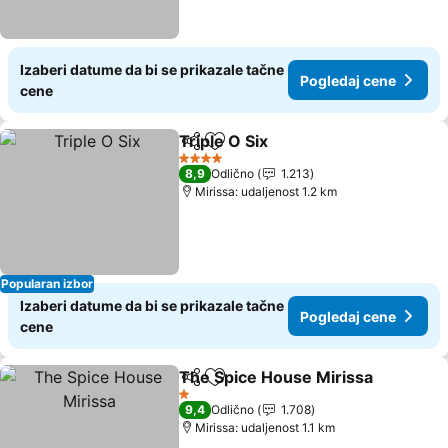
Izaberi datume da bi se prikazale tačne
Pogledaj cene
cene
Triple O Six
Deli
Dodati u favorite
4 Zvezdice
8,9
Odlično
1.213
Mirissa: udaljenost 1.2 km
Popularan izbor
Izaberi datume da bi se prikazale tačne
Pogledaj cene
cene
The Spice House Mirissa
Deli
Dodati u favorite
1 Zvezdice
9,4
Odlično
1.708
Mirissa: udaljenost 1.1 km