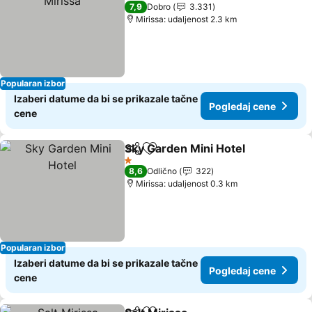
4 Zvezdice
7,9
Dobro
3.331
Mirissa: udaljenost 2.3 km
Popularan izbor
Izaberi datume da bi se prikazale tačne
Pogledaj cene
cene
Sky Garden Mini Hotel
Deli
Dodati u favorite
1 Zvezdice
8,6
Odlično
322
Mirissa: udaljenost 0.3 km
Popularan izbor
Izaberi datume da bi se prikazale tačne
Pogledaj cene
cene