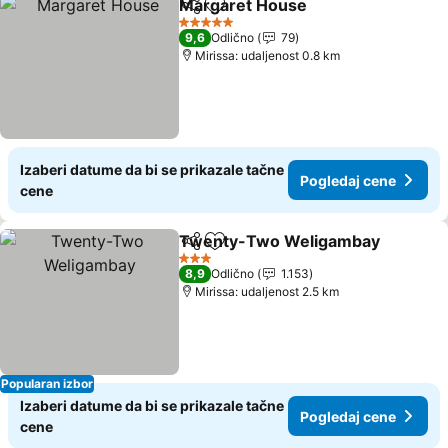
Margaret House
Deli
Dodati u favorite
5 Zvezdice
9,6
Odlično
79
Mirissa: udaljenost 0.8 km
Izaberi datume da bi se prikazale tačne
Pogledaj cene
cene
Twenty-Two Weligambay
Deli
Dodati u favorite
3 Zvezdice
8,9
Odlično
1.153
Mirissa: udaljenost 2.5 km
Popularan izbor
Izaberi datume da bi se prikazale tačne
Pogledaj cene
cene