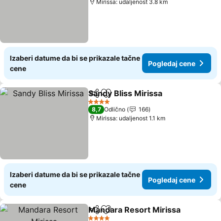
Mirissa: udaljenost 3.8 km
Izaberi datume da bi se prikazale tačne
Pogledaj cene
cene
Sandy Bliss Mirissa
Deli
Dodati u favorite
4 Zvezdice
8,7
Odlično
166
Mirissa: udaljenost 1.1 km
Izaberi datume da bi se prikazale tačne
Pogledaj cene
cene
Mandara Resort Mirissa
Deli
Dodati u favorite