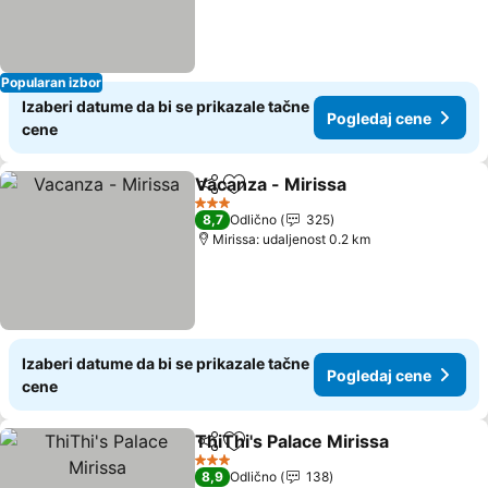
Popularan izbor
Izaberi datume da bi se prikazale tačne
Pogledaj cene
cene
Vacanza - Mirissa
Deli
Dodati u favorite
3 Zvezdice
8,7
Odlično
325
Mirissa: udaljenost 0.2 km
Izaberi datume da bi se prikazale tačne
Pogledaj cene
cene
ThiThi's Palace Mirissa
Deli
Dodati u favorite
3 Zvezdice
8,9
Odlično
138