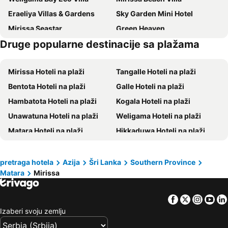
Eraeliya Villas & Gardens
Sky Garden Mini Hotel
Mirissa Seastar
Green Heaven
Druge popularne destinacije sa plažama
Mirissa Hoteli na plaži
Tangalle Hoteli na plaži
Bentota Hoteli na plaži
Galle Hoteli na plaži
Hambatota Hoteli na plaži
Kogala Hoteli na plaži
Unawatuna Hoteli na plaži
Weligama Hoteli na plaži
Matara Hoteli na plaži
Hikkaduwa Hoteli na plaži
Beruwala Hoteli na plaži
Kalutara Hoteli na plaži
Tissamaharama Hoteli na plaži
Induruwa Hoteli na plaži
pretraga hotela
Azija
Šri Lanka
Southern Province
Matara
Mirissa
Wadduwa Hoteli na plaži
Balapitiya Hoteli na plaži
Facebook
Twitter
Insta
Yo
Izaberi svoju zemlju