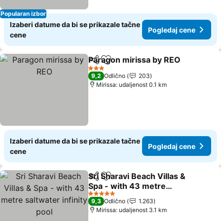
Popularan izbor
Izaberi datume da bi se prikazale tačne
Pogledaj cene
cene
Paragon mirissa by REO
Deli
Dodati u favorite
3 Zvezdice
9,2
Odlično
203
Mirissa: udaljenost 0.1 km
Izaberi datume da bi se prikazale tačne
Pogledaj cene
cene
Sri Sharavi Beach Villas &
Deli
Dodati u favorite
Spa - with 43 metre
saltwater infinity pool
5 Zvezdice
9,3
Odlično
1.263
Mirissa: udaljenost 3.1 km