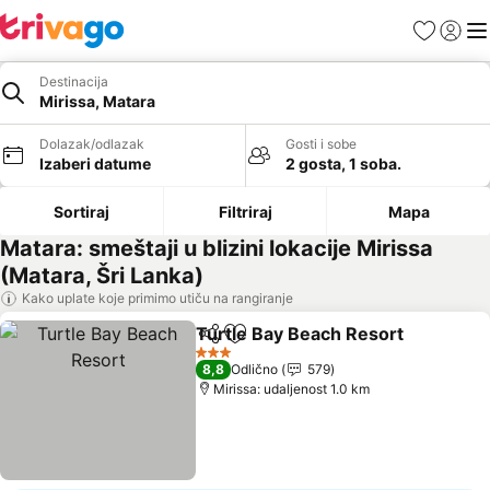
Favoriti
Prijavi
Men
Destinacija
Mirissa, Matara
Dolazak/odlazak
Gosti i sobe
Izaberi datume
2 gosta, 1 soba.
Sortiraj
Filtriraj
Mapa
Matara: smeštaji u blizini lokacije Mirissa
(Matara, Šri Lanka)
Kako uplate koje primimo utiču na rangiranje
Turtle Bay Beach Resort
Deli
Dodati u favorite
3 Zvezdice
8,8
Odlično
579
Mirissa: udaljenost 1.0 km