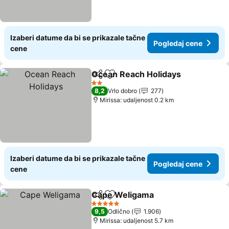
Izaberi datume da bi se prikazale tačne
Pogledaj cene
cene
Ocean Reach Holidays
Deli
Dodati u favorite
2 Zvezdice
8,2
Vrlo dobro
277
Mirissa: udaljenost 0.2 km
Izaberi datume da bi se prikazale tačne
Pogledaj cene
cene
Cape Weligama
Deli
Dodati u favorite
5 Zvezdice
9,5
Odlično
1.906
Mirissa: udaljenost 5.7 km