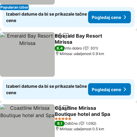
Popularan izbor
Izaberi datume da bi se prikazale tačne
Pogledaj cene
cene
Emerald Bay Resort
Deli
Dodati u favorite
Mirissa
8,4
Vrlo dobro
301
Mirissa: udaljenost 0.9 km
Izaberi datume da bi se prikazale tačne
Pogledaj cene
cene
Coastline Mirissa
Deli
Dodati u favorite
Boutique hotel and Spa
5 Zvezdice
9,1
Odlično
1.092
Mirissa: udaljenost 0.5 km