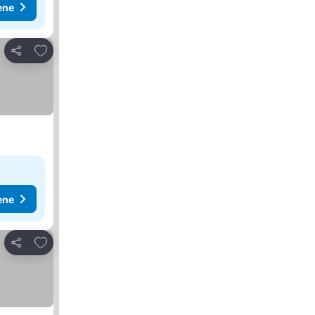
ene
Dodati u favorite
Deli
ene
Dodati u favorite
Deli