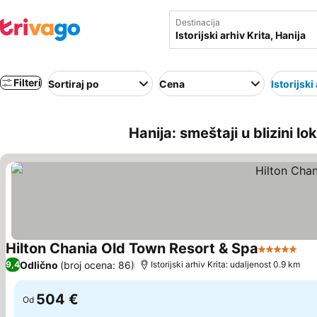
Destinacija
Filteri
Sortiraj po
Cena
Istorijski
Hanija: smeštaji u blizini lok
Hilton Chania Old Town Resort & Spa
5 Zvezdice
Pog
Odlično
(broj ocena: 86)
9,4
Istorijski arhiv Krita: udaljenost 0.9 km
504 €
Od