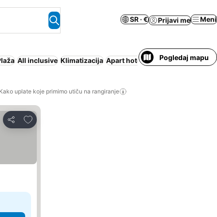
SR · €
Meni
Prijavi me
Pogledaj mapu
Plaža
All inclusive
Klimatizacija
Apart hotel
Odmaralište
Polupan
Kako uplate koje primimo utiču na rangiranje
Dodati u favorite
Deli