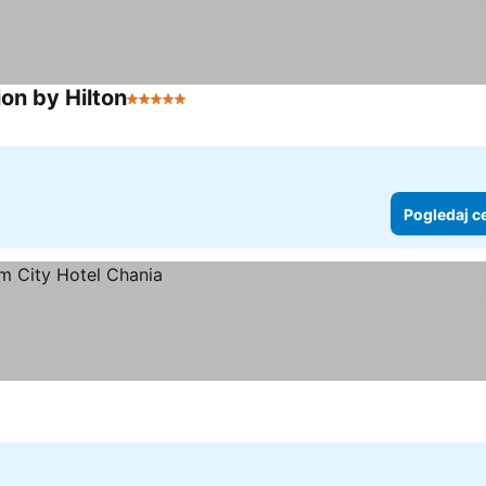
ion by Hilton
5 Zvezdice
Pogledaj cene
Pogledaj c