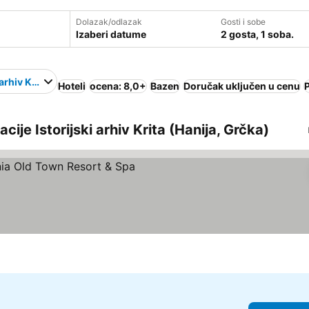
Dolazak/odlazak
Gosti i sobe
Izaberi datume
2 gosta, 1 soba.
 arhiv Krita
Hoteli
ocena: 8,0+
Bazen
Doručak uključen u cenu
acije Istorijski arhiv Krita (Hanija, Grčka)
ledaj cene