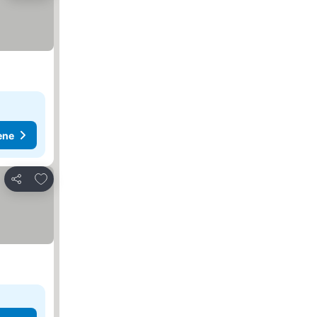
ene
Dodati u favorite
Deli