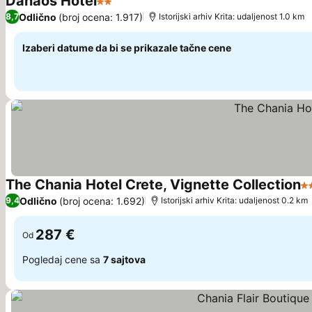
Danaos Hotel
2 Zvezdice
Pogledaj cene
Odlično
(broj ocena: 1.917)
8,7
Istorijski arhiv Krita: udaljenost 1.0 km
Izaberi datume da bi se prikazale tačne cene
The Chania Hotel Crete, Vignette Collection
5 
Odlično
(broj ocena: 1.692)
9,4
Istorijski arhiv Krita: udaljenost 0.2 km
287 €
Od
Pogledaj cene sa
7 sajtova