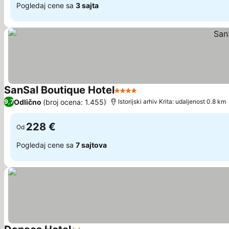
Pogledaj cene sa
3 sajta
SanSal Boutique Hotel
4 Zvezdice
Pogledaj cene
Odlično
(broj ocena: 1.455)
9,7
Istorijski arhiv Krita: udaljenost 0.8 km
228 €
Od
Pogledaj cene sa
7 sajtova