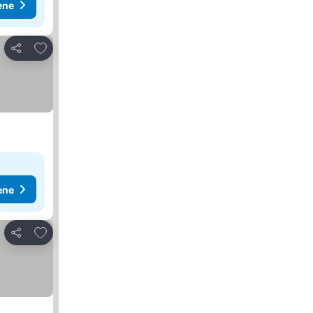
ene
Dodati u favorite
Deli
ene
Dodati u favorite
Deli