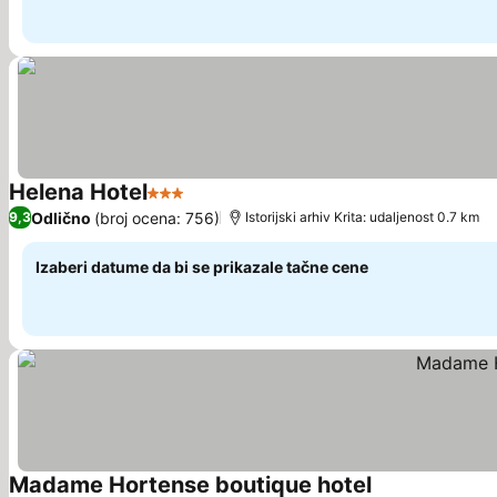
Helena Hotel
3 Zvezdice
Pogledaj cene
Odlično
(broj ocena: 756)
9,3
Istorijski arhiv Krita: udaljenost 0.7 km
Izaberi datume da bi se prikazale tačne cene
Madame Hortense boutique hotel