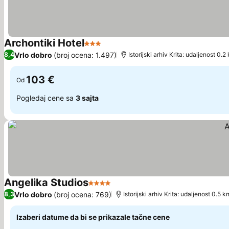
Archontiki Hotel
3 Zvezdice
Pogledaj cene
Vrlo dobro
(broj ocena: 1.497)
8,4
Istorijski arhiv Krita: udaljenost 0.2
103 €
Od
Pogledaj cene sa
3 sajta
Angelika Studios
4 Zvezdice
Pogledaj cene
Vrlo dobro
(broj ocena: 769)
8,3
Istorijski arhiv Krita: udaljenost 0.5 k
Izaberi datume da bi se prikazale tačne cene