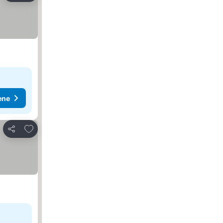
ene
Dodati u favorite
Deli