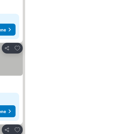
ene
Dodati u favorite
Deli
ene
Dodati u favorite
Deli