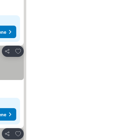
ene
Dodati u favorite
Deli
ene
Dodati u favorite
Deli