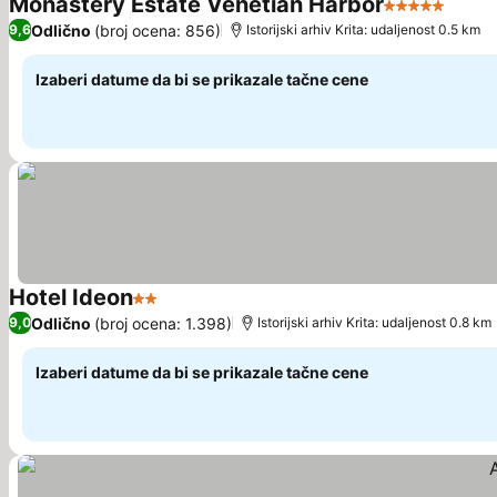
Monastery Estate Venetian Harbor
5 Zvezdice
Pogle
Odlično
(broj ocena: 856)
9,6
Istorijski arhiv Krita: udaljenost 0.5 km
Izaberi datume da bi se prikazale tačne cene
Hotel Ideon
2 Zvezdice
Pogledaj cene
Odlično
(broj ocena: 1.398)
9,0
Istorijski arhiv Krita: udaljenost 0.8 km
Izaberi datume da bi se prikazale tačne cene