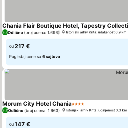
Chania Flair Boutique Hotel, Tapestry Collect
Odlično
(broj ocena: 1.696)
9,7
Istorijski arhiv Krita: udaljenost 0.9 km
217 €
Od
Pogledaj cene sa
6 sajtova
Morum City Hotel Chania
4 Zvezdice
Pogledaj cene
Odlično
(broj ocena: 1.663)
9,2
Istorijski arhiv Krita: udaljenost 0.3 km
147 €
Od