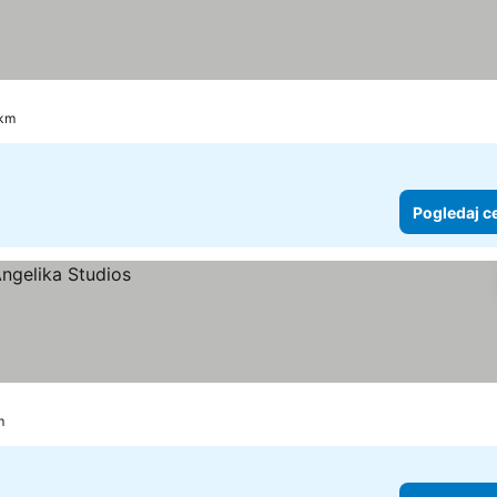
 km
Pogledaj c
m