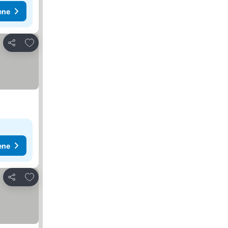
ene
Dodati u favorite
Deli
ene
Dodati u favorite
Deli