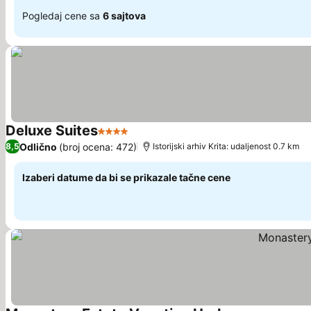
Pogledaj cene sa
6 sajtova
Deluxe Suites
4 Zvezdice
Pogledaj cene
Odlično
(broj ocena: 472)
8,5
Istorijski arhiv Krita: udaljenost 0.7 km
Izaberi datume da bi se prikazale tačne cene