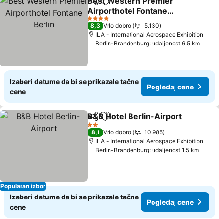
Best Western Premier
Deli
Dodati u favorite
Airporthotel Fontane
Berlin
Pogledaj cene
4 Zvezdice
8,3
Vrlo dobro
5.130
ILA - International Aerospace Exhibition
Berlin-Brandenburg: udaljenost 6.5 km
Izaberi datume da bi se prikazale tačne
Pogledaj cene
cene
B&B Hotel Berlin-Airport
Deli
Dodati u favorite
P
2 Zvezdice
8,1
Vrlo dobro
10.985
ILA - International Aerospace Exhibition
Berlin-Brandenburg: udaljenost 1.5 km
Popularan izbor
Izaberi datume da bi se prikazale tačne
Pogledaj cene
cene