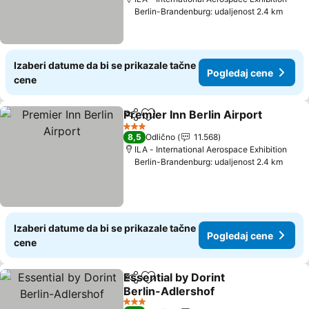
Berlin-Brandenburg: udaljenost 2.4 km
Izaberi datume da bi se prikazale tačne
Pogledaj cene
cene
Premier Inn Berlin Airport
Deli
Dodati u favorite
3 Zvezdice
8,5
Odlično
11.568
ILA - International Aerospace Exhibition
Berlin-Brandenburg: udaljenost 2.4 km
Izaberi datume da bi se prikazale tačne
Pogledaj cene
cene
Essential by Dorint
Deli
Dodati u favorite
Berlin-Adlershof
Pogledaj cene
3 Zvezdice