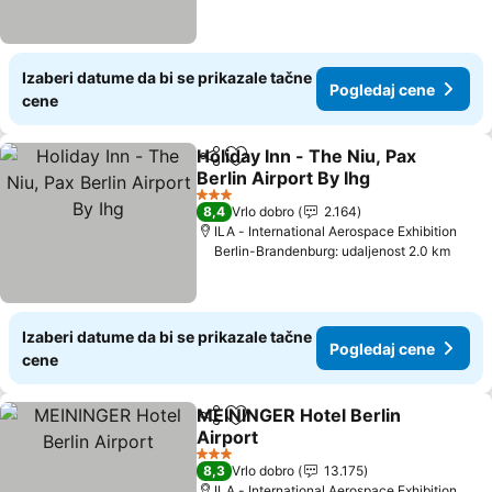
Izaberi datume da bi se prikazale tačne
Pogledaj cene
cene
Holiday Inn - The Niu, Pax
Deli
Dodati u favorite
Berlin Airport By Ihg
Pogledaj cene
3 Zvezdice
8,4
Vrlo dobro
2.164
ILA - International Aerospace Exhibition
Berlin-Brandenburg: udaljenost 2.0 km
Izaberi datume da bi se prikazale tačne
Pogledaj cene
cene
MEININGER Hotel Berlin
Deli
Dodati u favorite
Airport
Pogledaj cene
3 Zvezdice
8,3
Vrlo dobro
13.175
ILA - International Aerospace Exhibition