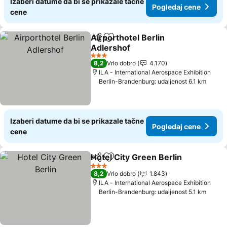
Izaberi datume da bi se prikazale tačne
Pogledaj cene
cene
Airporthotel Berlin
Deli
Dodati u favorite
Adlershof
Pogledaj cene
3 Zvezdice
8,2
Vrlo dobro
4.170
ILA - International Aerospace Exhibition
Berlin-Brandenburg: udaljenost 6.1 km
Izaberi datume da bi se prikazale tačne
Pogledaj cene
cene
Hotel City Green Berlin
Deli
Dodati u favorite
Pog
3 Zvezdice
8,2
Vrlo dobro
1.843
ILA - International Aerospace Exhibition
Berlin-Brandenburg: udaljenost 5.1 km