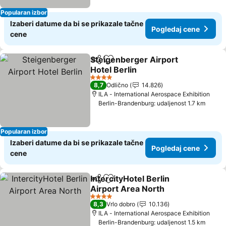
Popularan izbor
Izaberi datume da bi se prikazale tačne
Pogledaj cene
cene
Steigenberger Airport
Deli
Dodati u favorite
Hotel Berlin
Pogledaj cene
4 Zvezdice
8,7
Odlično
14.826
ILA - International Aerospace Exhibition
Berlin-Brandenburg: udaljenost 1.7 km
Popularan izbor
Izaberi datume da bi se prikazale tačne
Pogledaj cene
cene
IntercityHotel Berlin
Deli
Dodati u favorite
Airport Area North
Pogledaj cene
4 Zvezdice
8,3
Vrlo dobro
10.136
ILA - International Aerospace Exhibition
Berlin-Brandenburg: udaljenost 1.5 km