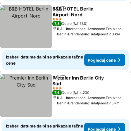
B&B HOTEL Berlin
Deli
Dodati u favorite
Airport-Nord
Pogledaj cene
3 Zvezdice
7,8
Dobro
530
ILA - International Aerospace Exhibition
Berlin-Brandenburg: udaljenost 2.3 km
Izaberi datume da bi se prikazale tačne
Pogledaj cene
cene
Premier Inn Berlin City
Deli
Dodati u favorite
Süd
Pogledaj cene
3 Zvezdice
7,6
Dobro
4.230
ILA - International Aerospace Exhibition
Berlin-Brandenburg: udaljenost 7.5 km
Izaberi datume da bi se prikazale tačne
Pogledaj cene