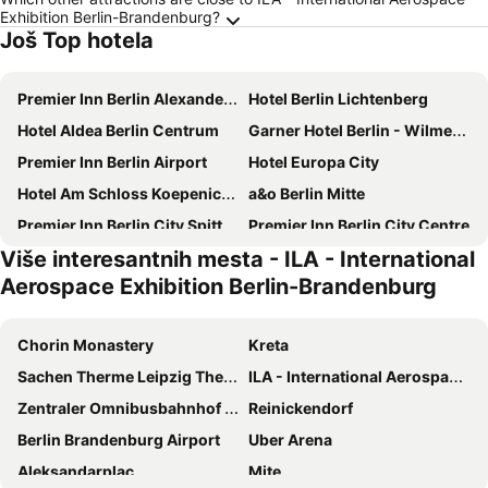
Exhibition Berlin-Brandenburg?
Još Top hotela
Premier Inn Berlin Alexanderplatz hotel
Hotel Berlin Lichtenberg
Hotel Aldea Berlin Centrum
Garner Hotel Berlin - Wilmersdorf By Ihg
Premier Inn Berlin Airport
Hotel Europa City
Hotel Am Schloss Koepenick Berlin by Golden Tulip
a&o Berlin Mitte
Premier Inn Berlin City Spittelmarkt hotel
Premier Inn Berlin City Centre
Više interesantnih mesta - ILA - International
acama Hotel & Hostel Kreuzberg
Easy Lodges Berlin
Aerospace Exhibition Berlin-Brandenburg
Premier Inn Berlin Kurfürstendamm
Premier Inn Berlin City Süd
Quentin XL Potsdamer Platz
Estrel Berlin
Chorin Monastery
Kreta
Sheraton Berlin Grand Hotel Esplanade
MEININGER Hotel Berlin East Side Gallery
Sachen Therme Leipzig Thermal Spa
ILA - International Aerospace Exhibition Berlin-Brandenburg
Titanic Chaussee Berlin
Titanic Comfort Mitte
Zentraler Omnibusbahnhof Berlin ZOB
Reinickendorf
MEININGER Hotel Berlin Airport
Potsdamer Inn
Berlin Brandenburg Airport
Uber Arena
acom Hotel Berlin Kurfürstendamm
SANA Berlin Hotel
Aleksandarplac
Mite
motelplus Berlin
City Hotel am Kurfürstendamm