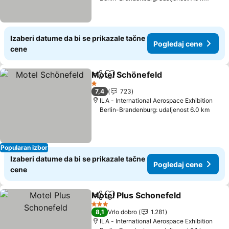
Izaberi datume da bi se prikazale tačne
Pogledaj cene
cene
Motel Schönefeld
Deli
Dodati u favorite
Pogledaj
1 Zvezdice
7,4
723
ILA - International Aerospace Exhibition
Berlin-Brandenburg: udaljenost 6.0 km
Popularan izbor
Izaberi datume da bi se prikazale tačne
Pogledaj cene
cene
Motel Plus Schonefeld
Deli
Dodati u favorite
Pog
3 Zvezdice
8,1
Vrlo dobro
1.281
ILA - International Aerospace Exhibition