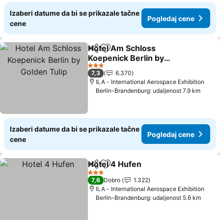
Izaberi datume da bi se prikazale tačne
Pogledaj cene
cene
Hotel Am Schloss
Deli
Dodati u favorite
Koepenick Berlin by
Golden Tulip
Pogledaj cene
3 Zvezdice
7,3
6.370
ILA - International Aerospace Exhibition
Berlin-Brandenburg: udaljenost 7.9 km
Izaberi datume da bi se prikazale tačne
Pogledaj cene
cene
Hotel 4 Hufen
Deli
Dodati u favorite
Pogledaj ce
3 Zvezdice
7,6
Dobro
1.322
ILA - International Aerospace Exhibition
Berlin-Brandenburg: udaljenost 5.6 km