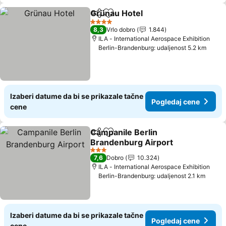
Grünau Hotel
Deli
Dodati u favorite
Pogledaj cen
4 Zvezdice
8,3
Vrlo dobro
1.844
ILA - International Aerospace Exhibition
Berlin-Brandenburg: udaljenost 5.2 km
Izaberi datume da bi se prikazale tačne
Pogledaj cene
cene
Campanile Berlin
Deli
Dodati u favorite
Brandenburg Airport
Pogledaj cene
3 Zvezdice
7,6
Dobro
10.324
ILA - International Aerospace Exhibition
Berlin-Brandenburg: udaljenost 2.1 km
Izaberi datume da bi se prikazale tačne
Pogledaj cene
cene