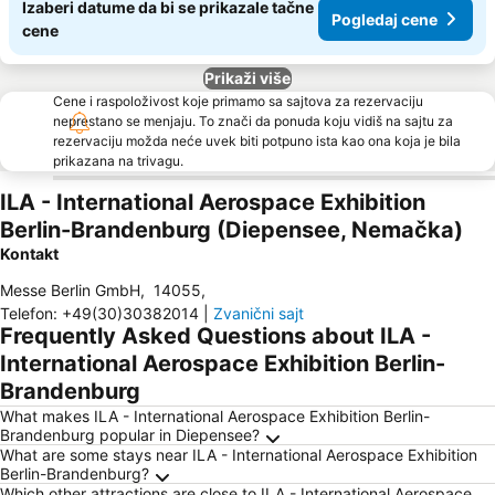
Izaberi datume da bi se prikazale tačne
Pogledaj cene
cene
Prikaži više
Cene i raspoloživost koje primamo sa sajtova za rezervaciju
neprestano se menjaju. To znači da ponuda koju vidiš na sajtu za
rezervaciju možda neće uvek biti potpuno ista kao ona koja je bila
prikazana na trivagu.
ILA - International Aerospace Exhibition
Berlin-Brandenburg (Diepensee, Nemačka)
Kontakt
Messe Berlin GmbH
,
14055
,
Telefon
:
+49(30)30382014
|
Zvanični sajt
Frequently Asked Questions about ILA -
International Aerospace Exhibition Berlin-
Brandenburg
What makes ILA - International Aerospace Exhibition Berlin-
Brandenburg popular in Diepensee?
What are some stays near ILA - International Aerospace Exhibition
Berlin-Brandenburg?
Which other attractions are close to ILA - International Aerospace