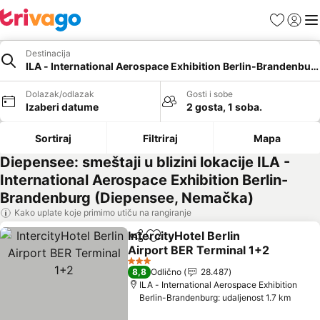
Favoriti
Prijavi
Men
Destinacija
ILA - International Aerospace Exhibition Berlin-Brandenbur
Dolazak/odlazak
Gosti i sobe
Izaberi datume
2 gosta, 1 soba.
Sortiraj
Filtriraj
Mapa
Diepensee: smeštaji u blizini lokacije ILA -
International Aerospace Exhibition Berlin-
Brandenburg (Diepensee, Nemačka)
Kako uplate koje primimo utiču na rangiranje
IntercityHotel Berlin
Deli
Dodati u favorite
Airport BER Terminal 1+2
Pogledaj cene
3 Zvezdice
8,8
Odlično
28.487
ILA - International Aerospace Exhibition
Berlin-Brandenburg: udaljenost 1.7 km