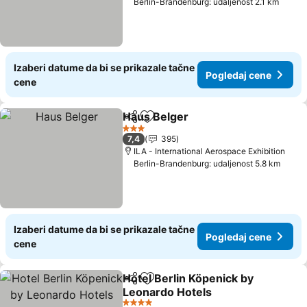
Berlin-Brandenburg: udaljenost 2.1 km
Izaberi datume da bi se prikazale tačne
Pogledaj cene
cene
Haus Belger
Deli
Dodati u favorite
Pogledaj cene
3 Zvezdice
7,4
395
ILA - International Aerospace Exhibition
Berlin-Brandenburg: udaljenost 5.8 km
Izaberi datume da bi se prikazale tačne
Pogledaj cene
cene
Hotel Berlin Köpenick by
Deli
Dodati u favorite
Leonardo Hotels
Pogledaj cene