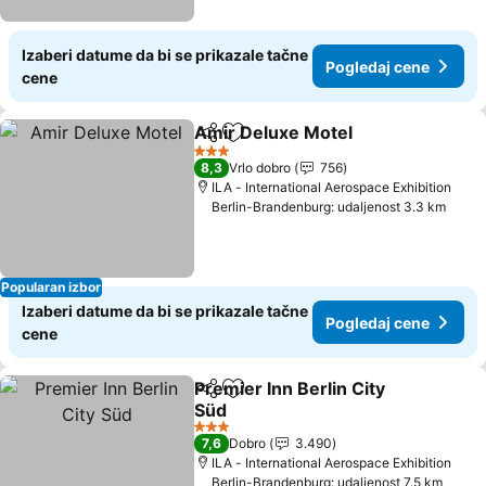
Izaberi datume da bi se prikazale tačne
Pogledaj cene
cene
Amir Deluxe Motel
Deli
Dodati u favorite
Pogleda
3 Zvezdice
8,3
Vrlo dobro
756
ILA - International Aerospace Exhibition
Berlin-Brandenburg: udaljenost 3.3 km
Popularan izbor
Izaberi datume da bi se prikazale tačne
Pogledaj cene
cene
Premier Inn Berlin City
Deli
Dodati u favorite
Süd
Pogledaj cene
3 Zvezdice
7,6
Dobro
3.490
ILA - International Aerospace Exhibition
Berlin-Brandenburg: udaljenost 7.5 km