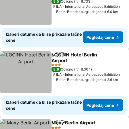
8,5
Odlično
6.733
ILA - International Aerospace Exhibition
Berlin-Brandenburg: udaljenost 6.0 km
Izaberi datume da bi se prikazale tačne
Pogledaj cene
cene
LOGINN Hotel Berlin
Deli
Dodati u favorite
Airport
Pogledaj cene
3 Zvezdice
8,6
Odlično
6.004
ILA - International Aerospace Exhibition
Berlin-Brandenburg: udaljenost 2.6 km
Izaberi datume da bi se prikazale tačne
Pogledaj cene
cene
Moxy Berlin Airport
Deli
Dodati u favorite
Pogled