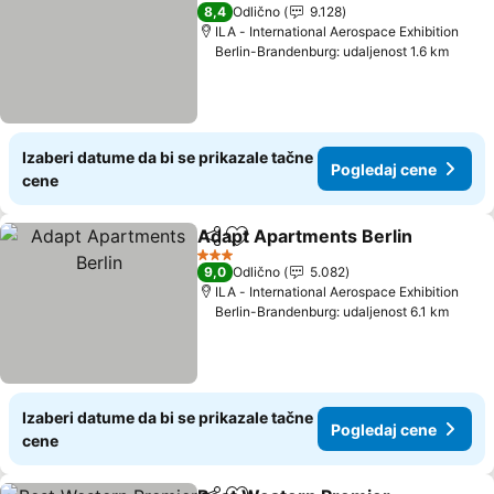
3 Zvezdice
8,4
Odlično
9.128
ILA - International Aerospace Exhibition
Berlin-Brandenburg: udaljenost 1.6 km
Izaberi datume da bi se prikazale tačne
Pogledaj cene
cene
Adapt Apartments Berlin
Deli
Dodati u favorite
P
3 Zvezdice
9,0
Odlično
5.082
ILA - International Aerospace Exhibition
Berlin-Brandenburg: udaljenost 6.1 km
Izaberi datume da bi se prikazale tačne
Pogledaj cene
cene