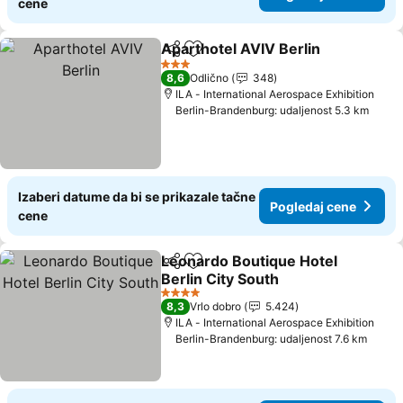
cene
Aparthotel AVIV Berlin
Deli
Dodati u favorite
Pog
3 Zvezdice
8,6
Odlično
348
ILA - International Aerospace Exhibition
Berlin-Brandenburg: udaljenost 5.3 km
Izaberi datume da bi se prikazale tačne
Pogledaj cene
cene
Leonardo Boutique Hotel
Deli
Dodati u favorite
Berlin City South
Pogledaj cene
4 Zvezdice
8,3
Vrlo dobro
5.424
ILA - International Aerospace Exhibition
Berlin-Brandenburg: udaljenost 7.6 km