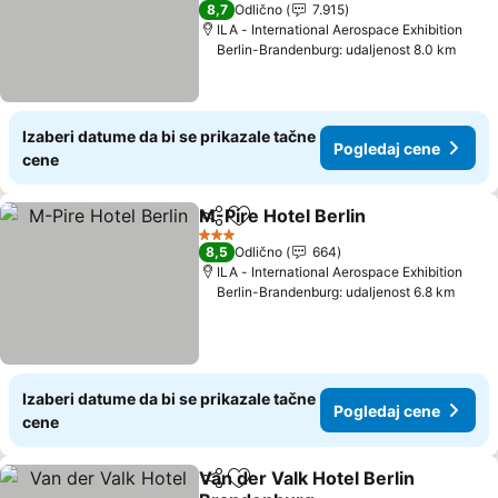
4 Zvezdice
8,7
Odlično
7.915
ILA - International Aerospace Exhibition
Berlin-Brandenburg: udaljenost 8.0 km
Izaberi datume da bi se prikazale tačne
Pogledaj cene
cene
M-Pire Hotel Berlin
Deli
Dodati u favorite
Pogled
3 Zvezdice
8,5
Odlično
664
ILA - International Aerospace Exhibition
Berlin-Brandenburg: udaljenost 6.8 km
Izaberi datume da bi se prikazale tačne
Pogledaj cene
cene
Van der Valk Hotel Berlin
Deli
Dodati u favorite