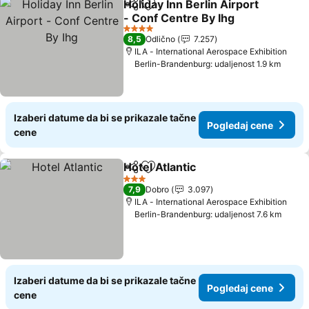
Holiday Inn Berlin Airport
Deli
Dodati u favorite
- Conf Centre By Ihg
Pogledaj cene
4 Zvezdice
8,5
Odlično
7.257
ILA - International Aerospace Exhibition
Berlin-Brandenburg: udaljenost 1.9 km
Izaberi datume da bi se prikazale tačne
Pogledaj cene
cene
Hotel Atlantic
Deli
Dodati u favorite
Pogledaj cen
3 Zvezdice
7,9
Dobro
3.097
ILA - International Aerospace Exhibition
Berlin-Brandenburg: udaljenost 7.6 km
Izaberi datume da bi se prikazale tačne
Pogledaj cene
cene