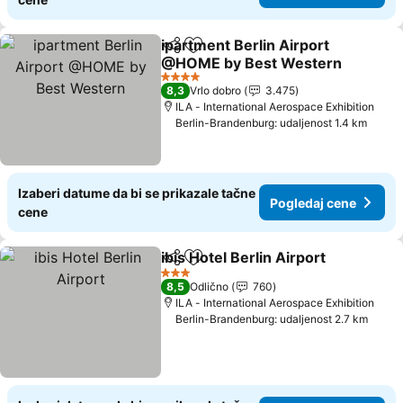
ipartment Berlin Airport
Deli
Dodati u favorite
@HOME by Best Western
Pogledaj cene
4 Zvezdice
8,3
Vrlo dobro
3.475
ILA - International Aerospace Exhibition
Berlin-Brandenburg: udaljenost 1.4 km
Izaberi datume da bi se prikazale tačne
Pogledaj cene
cene
ibis Hotel Berlin Airport
Deli
Dodati u favorite
Po
3 Zvezdice
8,5
Odlično
760
ILA - International Aerospace Exhibition
Berlin-Brandenburg: udaljenost 2.7 km