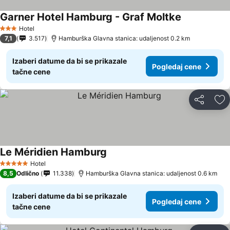
Garner Hotel Hamburg - Graf Moltke
Hotel
3 Zvezdice
7,1
3.517
Hamburška Glavna stanica: udaljenost 0.2 km
Izaberi datume da bi se prikazale
Pogledaj cene
tačne cene
Deli
Do
Le Méridien Hamburg
Hotel
5 Zvezdice
8,5
Odlično
11.338
Hamburška Glavna stanica: udaljenost 0.6 km
Izaberi datume da bi se prikazale
Pogledaj cene
tačne cene