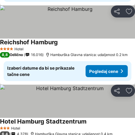
Deli
Do
Reichshof Hamburg
Hotel
4 Zvezdice
8,8
Odlično
16.016
Hamburška Glavna stanica: udaljenost 0.2 km
Izaberi datume da bi se prikazale
Pogledaj cene
tačne cene
Deli
Do
Hotel Hamburg Stadtzentrum
Hotel
3 Zvezdice
6,4
4.378
Hamburška Glavna stanica: udaljenost 0.4 km