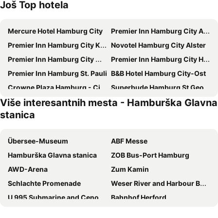
Još Top hotela
Mercure Hotel Hamburg City
Premier Inn Hamburg City Alster
Premier Inn Hamburg City Klostertor
Novotel Hamburg City Alster
Premier Inn Hamburg City Millerntor
Premier Inn Hamburg City Hammerbrook
Premier Inn Hamburg St. Pauli
B&B Hotel Hamburg City-Ost
Crowne Plaza Hamburg - City Alster By Ihg
Superbude Hamburg St Georg
Više interesantnih mesta - Hamburška Glavna
CAB20
Hotel Hamburg Stadtzentrum
stanica
Super 8 by Wyndham Hamburg Mitte
Steigenberger Hotel Hamburg
Bettenburg Hotel & Hostel
Prize by Radisson, Hamburg-City
Übersee-Museum
ABF Messe
ibis Hamburg Alsterring
IntercityHotel Hamburg Dammtor
Hamburška Glavna stanica
ZOB Bus-Port Hamburg
Moxy Hamburg City
Novotel Hamburg Central Station
AWD-Arena
Zum Kamin
St. Pauli Lodge
The Scotty Hotel Hamburg
Schlachte Promenade
Weser River and Harbour Boat Tour
ibis Styles Hamburg Barmbek
Tortue Hamburg
U 995 Submarine and Cenotaph
Bahnhof Herford
acora City Apart Living the City
Urban Home Hotel
Norddeich
Osnabrück quer
ibis Styles Hamburg Alster City
Sleephotels Cosmos