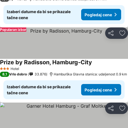
Izaberi datume da bi se prikazale
Pogledaj cene
tačne cene
Popularan izbor
Deli
Do
Prize by Radisson, Hamburg-City
Hotel
3 Zvezdice
8,1
Vrlo dobro
33.876
Hamburška Glavna stanica: udaljenost 0.9 km
Izaberi datume da bi se prikazale
Pogledaj cene
tačne cene
Deli
Do