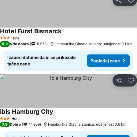
Deli
Do
Hotel Fürst Bismarck
Hotel
3 Zvezdice
8,2
Vrlo dobro
6.978
Hamburška Glavna stanica: udaljenost 0.1 km
Izaberi datume da bi se prikazale
Pogledaj cene
tačne cene
Deli
Do
ibis Hamburg City
Hotel
3 Zvezdice
7,9
Dobro
11.959
Hamburška Glavna stanica: udaljenost 0.6 km