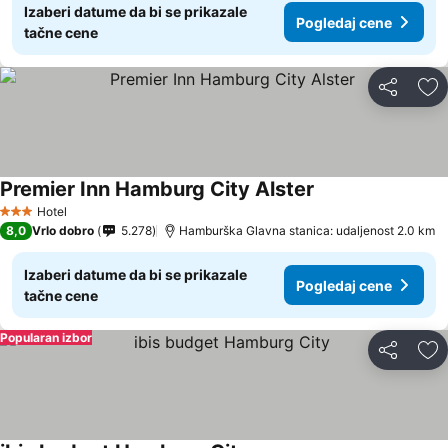
Izaberi datume da bi se prikazale
Pogledaj cene
tačne cene
Deli
Do
Premier Inn Hamburg City Alster
Hotel
3 Zvezdice
8,0
Vrlo dobro
5.278
Hamburška Glavna stanica: udaljenost 2.0 km
Izaberi datume da bi se prikazale
Pogledaj cene
tačne cene
Popularan izbor
Deli
Do