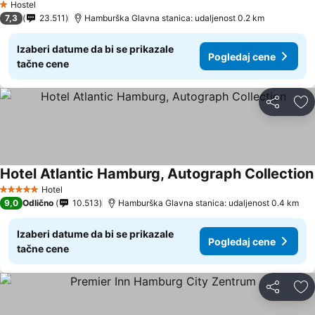
Hostel
1 Zvezdice
7,3
23.511
Hamburška Glavna stanica: udaljenost 0.2 km
Izaberi datume da bi se prikazale
Pogledaj cene
tačne cene
Deli
Do
Hotel Atlantic Hamburg, Autograph Collection
Hotel
5 Zvezdice
9,0
Odlično
10.513
Hamburška Glavna stanica: udaljenost 0.4 km
Izaberi datume da bi se prikazale
Pogledaj cene
tačne cene
Deli
Do