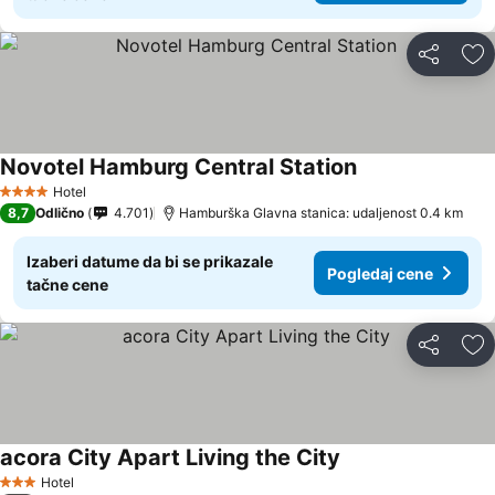
Deli
Do
Novotel Hamburg Central Station
Hotel
4 Zvezdice
8,7
Odlično
4.701
Hamburška Glavna stanica: udaljenost 0.4 km
Izaberi datume da bi se prikazale
Pogledaj cene
tačne cene
Deli
Do
acora City Apart Living the City
Hotel
3 Zvezdice