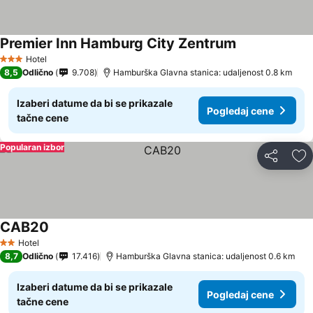
Premier Inn Hamburg City Zentrum
Hotel
3 Zvezdice
8,5
Odlično
9.708
Hamburška Glavna stanica: udaljenost 0.8 km
Izaberi datume da bi se prikazale
Pogledaj cene
tačne cene
Popularan izbor
Deli
Do
CAB20
Hotel
2 Zvezdice
8,7
Odlično
17.416
Hamburška Glavna stanica: udaljenost 0.6 km
Izaberi datume da bi se prikazale
Pogledaj cene
tačne cene