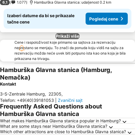
6,1
1.077
Hamburška Glavna stanica: udaljenost 0.2 km
Izaberi datume da bi se prikazale
Pogledaj cene
tačne cene
Prikaži više
Cene i raspoloživost koje primamo sa sajtova za rezervaciju
neprestano se menjaju. To znači da ponuda koju vidiš na sajtu za
rezervaciju možda neće uvek biti potpuno ista kao ona koja je bila
prikazana na trivagu.
Hamburška Glavna stanica (Hamburg,
Nemačka)
Kontakt
3-S-Zentrale Hamburg
,
22305
,
Telefon
:
+49(40)39181053
|
Zvanični sajt
Frequently Asked Questions about
Hamburška Glavna stanica
What makes Hamburška Glavna stanica popular in Hamburg?
What are some stays near Hamburška Glavna stanica?
Which other attractions are close to Hamburška Glavna stanica?