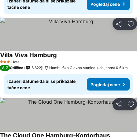
Izaberi datume da bi se prikazale
Pogledaj cene
tačne cene
Deli
Do
Villa Viva Hamburg
Hotel
3 Zvezdice
8,7
Odlično
6.622
Hamburška Glavna stanica: udaljenost 0.6 km
Izaberi datume da bi se prikazale
Pogledaj cene
tačne cene
Deli
Do
The Cloud One Hamburg-Kontorhaus