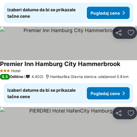
Izaberi datume da bi se prikazale
Pogledaj cene
tačne cene
Deli
Do
Premier Inn Hamburg City Hammerbrook
Hotel
3 Zvezdice
8,5
Odlično
4.402
Hamburška Glavna stanica: udaljenost 0.8 km
Izaberi datume da bi se prikazale
Pogledaj cene
tačne cene
Deli
Do