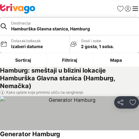
Favoriti
Prijavi
Men
Destinacija
Hamburška Glavna stanica, Hamburg
Dolazak/odlazak
Gosti i sobe
Izaberi datume
2 gosta, 1 soba.
Sortiraj
Filtriraj
Mapa
Hamburg: smeštaji u blizini lokacije
Hamburška Glavna stanica (Hamburg,
Nemačka)
Kako uplate koje primimo utiču na rangiranje
Deli
Do
Generator Hamburg