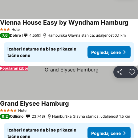
Vienna House Easy by Wyndham Hamburg
Hotel
3 Zvezdice
7,6
Dobro
4.559
Hamburška Glavna stanica: udaljenost 0.1 km
Izaberi datume da bi se prikazale
Pogledaj cene
tačne cene
Popularan izbor
Deli
Do
Grand Elysee Hamburg
Hotel
5 Zvezdice
9,2
Odlično
23.748
Hamburška Glavna stanica: udaljenost 1.5 km
Izaberi datume da bi se prikazale
Pogledaj cene
tačne cene