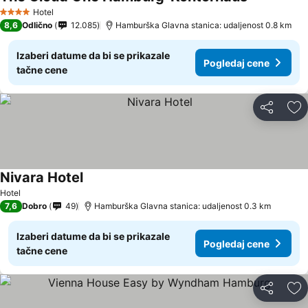
Hotel
4 Zvezdice
8,6
Odlično
12.085
Hamburška Glavna stanica: udaljenost 0.8 km
Izaberi datume da bi se prikazale
Pogledaj cene
tačne cene
Deli
Do
Nivara Hotel
Hotel
7,6
Dobro
49
Hamburška Glavna stanica: udaljenost 0.3 km
Izaberi datume da bi se prikazale
Pogledaj cene
tačne cene
Deli
Do