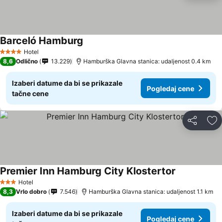
Barceló Hamburg
Hotel
4 Zvezdice
8,6
Odlično
13.229
Hamburška Glavna stanica: udaljenost 0.4 km
Izaberi datume da bi se prikazale
Pogledaj cene
tačne cene
Deli
Do
Premier Inn Hamburg City Klostertor
Hotel
3 Zvezdice
8,3
Vrlo dobro
7.546
Hamburška Glavna stanica: udaljenost 1.1 km
Izaberi datume da bi se prikazale
Pogledaj cene