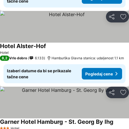
tačne cene
Deli
Do
Hotel Alster-Hof
Hotel
8,2
Vrlo dobro
6.133
Hamburška Glavna stanica: udaljenost 1.1 km
Izaberi datume da bi se prikazale
Pogledaj cene
tačne cene
Deli
Do
Garner Hotel Hamburg - St. Georg By Ihg
Hotel