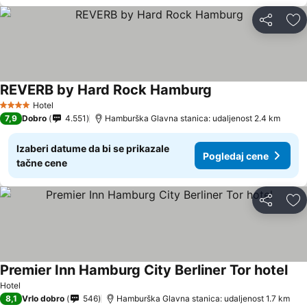
Deli
Do
REVERB by Hard Rock Hamburg
Hotel
4 Zvezdice
7,9
Dobro
4.551
Hamburška Glavna stanica: udaljenost 2.4 km
Izaberi datume da bi se prikazale
Pogledaj cene
tačne cene
Deli
Do
Premier Inn Hamburg City Berliner Tor hotel
Hotel
8,1
Vrlo dobro
546
Hamburška Glavna stanica: udaljenost 1.7 km