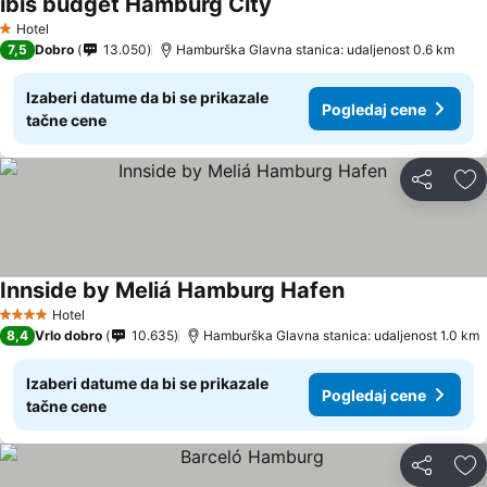
ibis budget Hamburg City
Hotel
1 Zvezdice
7,5
Dobro
13.050
Hamburška Glavna stanica: udaljenost 0.6 km
Izaberi datume da bi se prikazale
Pogledaj cene
tačne cene
Deli
Do
Innside by Meliá Hamburg Hafen
Hotel
4 Zvezdice
8,4
Vrlo dobro
10.635
Hamburška Glavna stanica: udaljenost 1.0 km
Izaberi datume da bi se prikazale
Pogledaj cene
tačne cene
Deli
Do