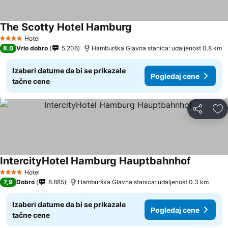
The Scotty Hotel Hamburg
Hotel
4 Zvezdice
8,0
Vrlo dobro
5.206
Hamburška Glavna stanica: udaljenost 0.8 km
Izaberi datume da bi se prikazale
Pogledaj cene
tačne cene
Deli
Do
IntercityHotel Hamburg Hauptbahnhof
Hotel
4 Zvezdice
7,9
Dobro
8.885
Hamburška Glavna stanica: udaljenost 0.3 km
Izaberi datume da bi se prikazale
Pogledaj cene
tačne cene