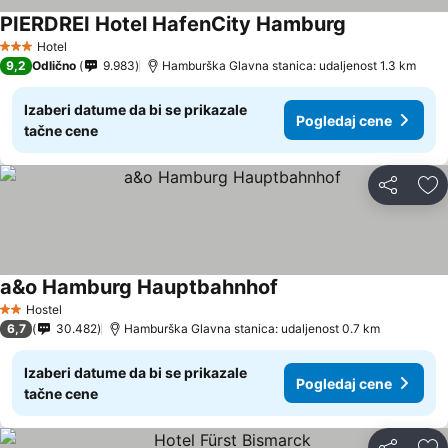
PIERDREI Hotel HafenCity Hamburg
Hotel
3 Zvezdice
9,2
Odlično
9.983
Hamburška Glavna stanica: udaljenost 1.3 km
Izaberi datume da bi se prikazale
Pogledaj cene
tačne cene
Deli
Do
a&o Hamburg Hauptbahnhof
Hostel
2 Zvezdice
6,7
30.482
Hamburška Glavna stanica: udaljenost 0.7 km
Izaberi datume da bi se prikazale
Pogledaj cene
tačne cene