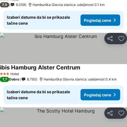
3 Zvezdice
7,0
6.059
Hamburška Glavna stanica: udaljenost 0.1 km
Izaberi datume da bi se prikazale
Pogledaj cene
tačne cene
Deli
Do
ibis Hamburg Alster Centrum
Hotel
3 Zvezdice
7,7
Dobro
8.793
Hamburška Glavna stanica: udaljenost 0.4 km
Izaberi datume da bi se prikazale
Pogledaj cene
tačne cene
Deli
Do