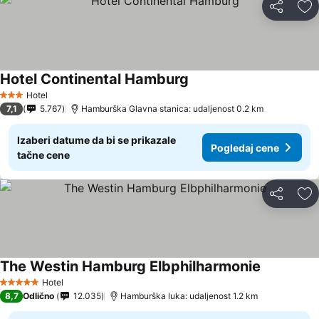
Deli
Do
Hotel Continental Hamburg
Hotel
3 Zvezdice
7,1
5.767
Hamburška Glavna stanica: udaljenost 0.2 km
Izaberi datume da bi se prikazale
Pogledaj cene
tačne cene
Deli
Do
The Westin Hamburg Elbphilharmonie
Hotel
5 Zvezdice
8,7
Odlično
12.035
Hamburška luka: udaljenost 1.2 km