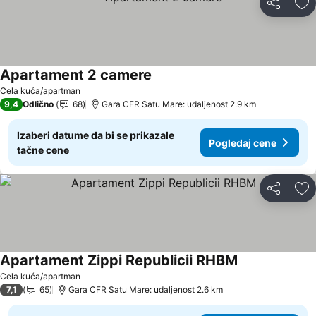
Deli
Do
Apartament 2 camere
Pogledaj cene
Cela kuća/apartman
9,4
Odlično
68
Gara CFR Satu Mare: udaljenost 2.9 km
Izaberi datume da bi se prikazale
Pogledaj cene
tačne cene
Deli
Do
Apartament Zippi Republicii RHBM
Pogledaj cene
Cela kuća/apartman
7,1
65
Gara CFR Satu Mare: udaljenost 2.6 km