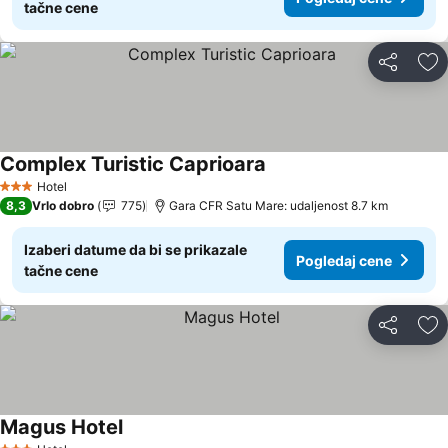
tačne cene
Deli
Do
Complex Turistic Caprioara
Pogledaj cene
Hotel
3 Zvezdice
8,3
Vrlo dobro
775
Gara CFR Satu Mare: udaljenost 8.7 km
Izaberi datume da bi se prikazale
Pogledaj cene
tačne cene
Deli
Do
Magus Hotel
Pogledaj cene