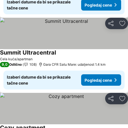
Izaberi datume da bi se prikazale
Pogledaj cene
tačne cene
Deli
Do
Summit Ultracentral
Pogledaj cene
Cela kuća/apartman
9,0
Odlično
108
Gara CFR Satu Mare: udaljenost 1.4 km
Izaberi datume da bi se prikazale
Pogledaj cene
tačne cene
Deli
Do
Cozy apartment