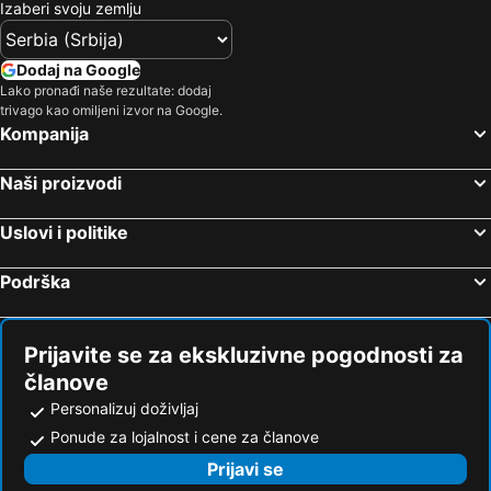
Izaberi svoju zemlju
Icoana 4 - Tobogan Tubing
Partia Icoana
Roata 3
Roata 1
Dodaj na Google
Hajdúszoboszló Bus Station
Magura
Lako pronađi naše rezultate: dodaj
trivago kao omiljeni izvor na Google.
Pylypets
Lacul Şerpilor
Kompanija
Bocskai event center
Sighişoara Medievală
Naši proizvodi
Potter's house
Varful Stiol
Gara
Soimul
Uslovi i politike
Gruia
Cetatea Alba Carolina
Podrška
Aqua - Palace
Roland Garros
Ocna Sugatag
Prijavite se za ekskluzivne pogodnosti za
članove
Personalizuj doživljaj
Ponude za lojalnost i cene za članove
Prijavi se