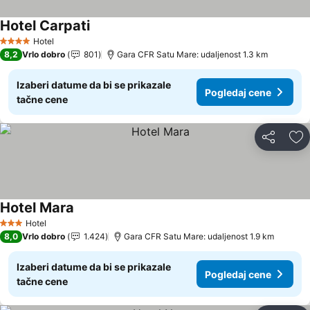
Hotel Carpati
Pogledaj cene
Hotel
4 Zvezdice
8,2
Vrlo dobro
801
Gara CFR Satu Mare: udaljenost 1.3 km
Izaberi datume da bi se prikazale
Pogledaj cene
tačne cene
Deli
Do
Hotel Mara
Pogledaj cene
Hotel
3 Zvezdice
8,0
Vrlo dobro
1.424
Gara CFR Satu Mare: udaljenost 1.9 km
Izaberi datume da bi se prikazale
Pogledaj cene
tačne cene