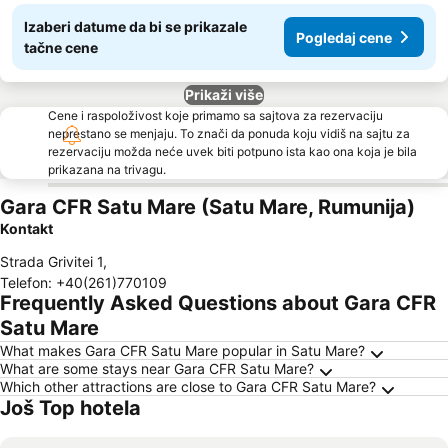
Izaberi datume da bi se prikazale
Pogledaj cene
tačne cene
Prikaži više
Cene i raspoloživost koje primamo sa sajtova za rezervaciju
neprestano se menjaju. To znači da ponuda koju vidiš na sajtu za
rezervaciju možda neće uvek biti potpuno ista kao ona koja je bila
prikazana na trivagu.
Gara CFR Satu Mare (Satu Mare, Rumunija)
Kontakt
Strada Grivitei 1
,
Telefon
:
+40(261)770109
Frequently Asked Questions about Gara CFR
Satu Mare
What makes Gara CFR Satu Mare popular in Satu Mare?
What are some stays near Gara CFR Satu Mare?
Which other attractions are close to Gara CFR Satu Mare?
Još Top hotela