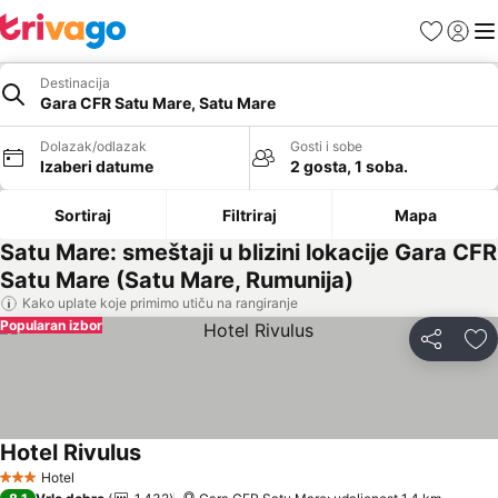
Favoriti
Prijavi
Men
Destinacija
Gara CFR Satu Mare, Satu Mare
Dolazak/odlazak
Gosti i sobe
Izaberi datume
2 gosta, 1 soba.
Sortiraj
Filtriraj
Mapa
Satu Mare: smeštaji u blizini lokacije Gara CFR
Satu Mare (Satu Mare, Rumunija)
Kako uplate koje primimo utiču na rangiranje
Popularan izbor
Deli
Do
Hotel Rivulus
Pogledaj cene
Hotel
3 Zvezdice