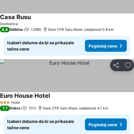
Casa Rusu
Pogledaj cene
Gostionica
8,8
Odlično
1.088
Gara CFR Satu Mare: udaljenost 0.8 km
Izaberi datume da bi se prikazale
Pogledaj cene
tačne cene
Deli
Do
Euro House Hotel
Pogledaj cene
Hotel
3 Zvezdice
7,7
Dobro
701
Gara CFR Satu Mare: udaljenost 4.1 km
Izaberi datume da bi se prikazale
Pogledaj cene
tačne cene