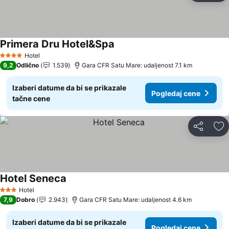
Primera Dru Hotel&Spa
Pogledaj cene
Hotel
4 Zvezdice
9,2
Odlično
1.539
Gara CFR Satu Mare: udaljenost 7.1 km
Izaberi datume da bi se prikazale
Pogledaj cene
tačne cene
Deli
Do
Hotel Seneca
Pogledaj cene
Hotel
3 Zvezdice
7,9
Dobro
2.943
Gara CFR Satu Mare: udaljenost 4.6 km
Izaberi datume da bi se prikazale
Pogledaj cene