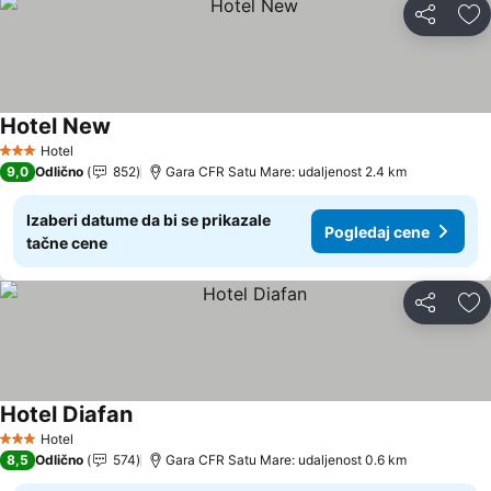
Deli
Do
Hotel New
Pogledaj cene
Hotel
3 Zvezdice
9,0
Odlično
852
Gara CFR Satu Mare: udaljenost 2.4 km
Izaberi datume da bi se prikazale
Pogledaj cene
tačne cene
Deli
Do
Hotel Diafan
Pogledaj cene
Hotel
3 Zvezdice
8,5
Odlično
574
Gara CFR Satu Mare: udaljenost 0.6 km