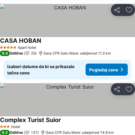
Deli
Do
CASA HOBAN
Pogledaj cene
Apart hotel
5 Zvezdice
9,0
Odlično
25
Gara CFR Satu Mare: udaljenost 11.3 km
Izaberi datume da bi se prikazale
Pogledaj cene
tačne cene
Deli
Do
Complex Turist Suior
Pogledaj cene
Hotel
3 Zvezdice
9,2
Odlično
137
Gara CFR Satu Mare: udaljenost 14.6 km