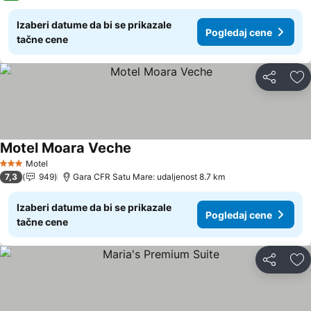
Izaberi datume da bi se prikazale
Pogledaj cene
tačne cene
Deli
Do
Motel Moara Veche
Pogledaj cene
Motel
3 Zvezdice
7,3
949
Gara CFR Satu Mare: udaljenost 8.7 km
Izaberi datume da bi se prikazale
Pogledaj cene
tačne cene
Deli
Do