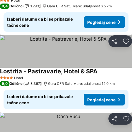
Hotel
3 Zvezdice
9,4
Odlično
1.293
Gara CFR Satu Mare: udaljenost 6.5 km
Izaberi datume da bi se prikazale
Pogledaj cene
tačne cene
Deli
Do
Lostrita - Pastravarie, Hotel & SPA
Pogledaj cene
Hotel
4 Zvezdice
9,0
Odlično
3.397
Gara CFR Satu Mare: udaljenost 12.0 km
Izaberi datume da bi se prikazale
Pogledaj cene
tačne cene
Deli
Do