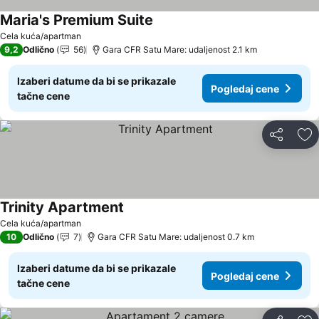
Maria's Premium Suite
Pogledaj cene
Cela kuća/apartman
9,2
Odlično
56
Gara CFR Satu Mare: udaljenost 2.1 km
Izaberi datume da bi se prikazale
Pogledaj cene
tačne cene
Deli
Do
Trinity Apartment
Pogledaj cene
Cela kuća/apartman
10
Odlično
7
Gara CFR Satu Mare: udaljenost 0.7 km
Izaberi datume da bi se prikazale
Pogledaj cene
tačne cene