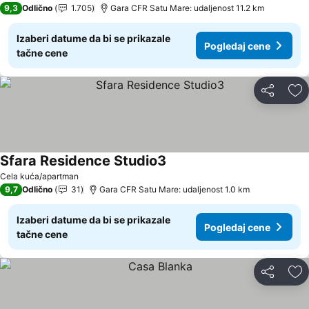
9,3
Odlično
1.705
Gara CFR Satu Mare: udaljenost 11.2 km
Izaberi datume da bi se prikazale
Pogledaj cene
tačne cene
Deli
Do
Sfara Residence Studio3
Pogledaj cene
Cela kuća/apartman
9,7
Odlično
31
Gara CFR Satu Mare: udaljenost 1.0 km
Izaberi datume da bi se prikazale
Pogledaj cene
tačne cene
Deli
Do