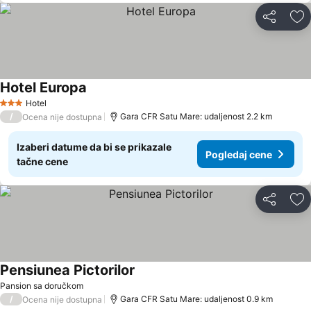
Deli
Do
Hotel Europa
Pogledaj cene
Hotel
3 Zvezdice
/
Gara CFR Satu Mare: udaljenost 2.2 km
Ocena nije dostupna
Izaberi datume da bi se prikazale
Pogledaj cene
tačne cene
Deli
Do
Pensiunea Pictorilor
Pogledaj cene
Pansion sa doručkom
/
Gara CFR Satu Mare: udaljenost 0.9 km
Ocena nije dostupna