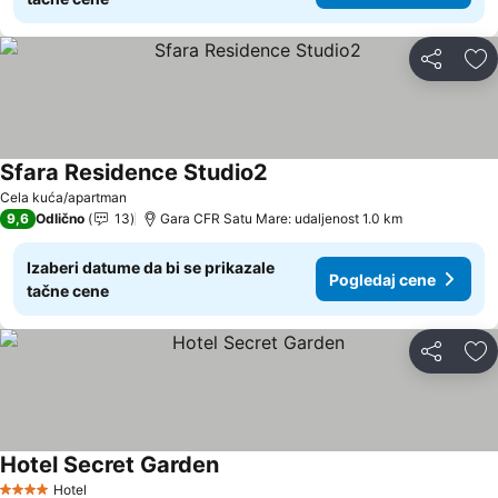
Deli
Do
Sfara Residence Studio2
Pogledaj cene
Cela kuća/apartman
9,6
Odlično
13
Gara CFR Satu Mare: udaljenost 1.0 km
Izaberi datume da bi se prikazale
Pogledaj cene
tačne cene
Deli
Do
Hotel Secret Garden
Pogledaj cene
Hotel
4 Zvezdice