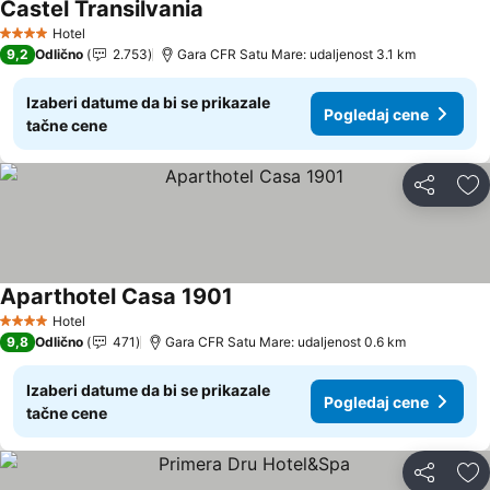
Castel Transilvania
Pogledaj cene
Hotel
4 Zvezdice
9,2
Odlično
2.753
Gara CFR Satu Mare: udaljenost 3.1 km
Izaberi datume da bi se prikazale
Pogledaj cene
tačne cene
Deli
Do
Aparthotel Casa 1901
Pogledaj cene
Hotel
4 Zvezdice
9,8
Odlično
471
Gara CFR Satu Mare: udaljenost 0.6 km
Izaberi datume da bi se prikazale
Pogledaj cene
tačne cene
Deli
Do