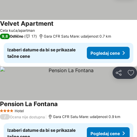
Velvet Apartment
Pogledaj cene
Cela kuća/apartman
9,8
Odlično
17
Gara CFR Satu Mare: udaljenost 0.7 km
Izaberi datume da bi se prikazale
Pogledaj cene
tačne cene
Deli
Do
Pension La Fontana
Pogledaj cene
Hotel
4 Zvezdice
/
Gara CFR Satu Mare: udaljenost 0.9 km
Ocena nije dostupna
Izaberi datume da bi se prikazale
Pogledaj cene
tačne cene