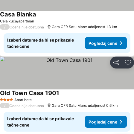
Casa Blanka
Pogledaj cene
Cela kuća/apartman
/
Gara CFR Satu Mare: udaljenost 1.3 km
Ocena nije dostupna
Izaberi datume da bi se prikazale
Pogledaj cene
tačne cene
Deli
Do
Old Town Casa 1901
Pogledaj cene
Apart hotel
4 Zvezdice
/
Gara CFR Satu Mare: udaljenost 0.6 km
Ocena nije dostupna
Izaberi datume da bi se prikazale
Pogledaj cene
tačne cene