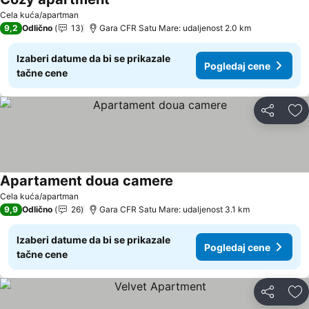
Pogledaj cene
Cela kuća/apartman
9,2
Odlično
13
Gara CFR Satu Mare: udaljenost 2.0 km
Izaberi datume da bi se prikazale
Pogledaj cene
tačne cene
Deli
Do
Apartament doua camere
Pogledaj cene
Cela kuća/apartman
9,9
Odlično
26
Gara CFR Satu Mare: udaljenost 3.1 km
Izaberi datume da bi se prikazale
Pogledaj cene
tačne cene
Deli
Do