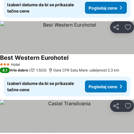
Izaberi datume da bi se prikazale
Pogledaj cene
tačne cene
Deli
Do
Best Western Eurohotel
Pogledaj cene
Hotel
3 Zvezdice
8,1
Vrlo dobro
1.502
Gara CFR Satu Mare: udaljenost 2.3 km
Izaberi datume da bi se prikazale
Pogledaj cene
tačne cene
Deli
Do