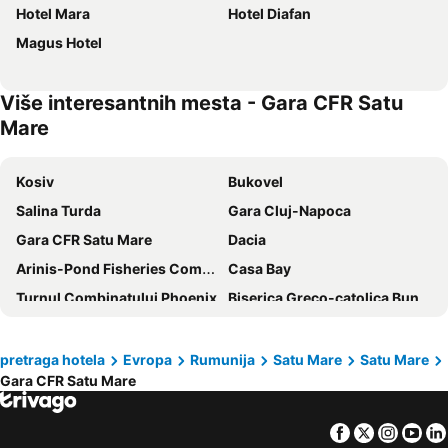
Hotel Mara
Hotel Diafan
Magus Hotel
Više interesantnih mesta - Gara CFR Satu
Mare
Kosiv
Bukovel
Salina Turda
Gara Cluj-Napoca
Gara CFR Satu Mare
Dacia
Arinis-Pond Fisheries Complex Arinis
Casa Bay
Turnul Combinatului Phoenix
Biserica Greco-catolica Buna Vestire
Select
Sala Polivalentă Lascăr Pană
Baia Mare Station
Autogara Baia Mare
pretraga hotela
Evropa
Rumunija
Satu Mare
Satu Mare
Gara CFR Satu Mare
Doua Veverite
Maramureș International Airport
DruRelax
Suior Slopes
Facebook
Twitter
Insta
Yo
Statiunea Izvoare
Mogoșa Slope