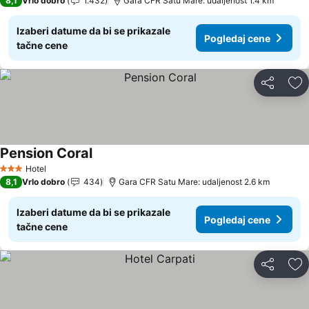
8,1
Vrlo dobro
1.432
Gara CFR Satu Mare: udaljenost 1.4 km
Izaberi datume da bi se prikazale
Pogledaj cene
tačne cene
Deli
Do
Pension Coral
Pogledaj cene
Hotel
3 Zvezdice
8,1
Vrlo dobro
434
Gara CFR Satu Mare: udaljenost 2.6 km
Izaberi datume da bi se prikazale
Pogledaj cene
tačne cene
Deli
Do