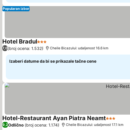
Popularan izbor
Hotel Bradul
3 Zvezdice
(broj ocena: 1.532)
7,0
Cheile Bicazului: udaljenost 16.6 km
Izaberi datume da bi se prikazale tačne cene
Hotel-Restaurant Ayan Piatra Neamt
3 Zvezdice
Odlično
(broj ocena: 1.174)
9,2
Cheile Bicazului: udaljenost 17.1 km