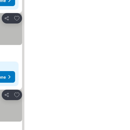
ene
Dodati u favorite
Deli
ene
Dodati u favorite
Deli