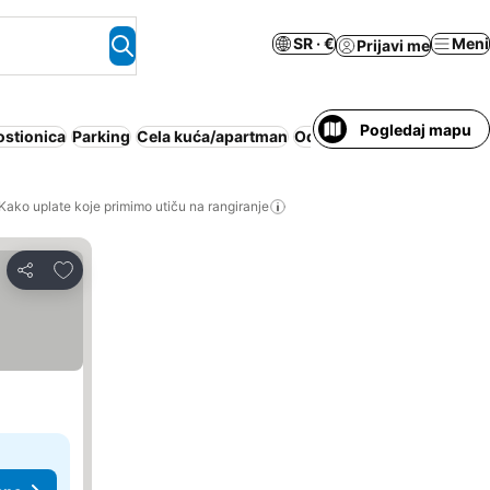
SR · €
Meni
Prijavi me
Pogledaj mapu
stionica
Parking
Cela kuća/apartman
Odmaralište
Pansion sa 
Kako uplate koje primimo utiču na rangiranje
Dodati u favorite
Deli