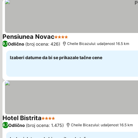
Pensiunea Novac
4 Zvezdice
Odlično
(broj ocena: 426)
9,1
Cheile Bicazului: udaljenost 16.5 km
Izaberi datume da bi se prikazale tačne cene
Hotel Bistrita
4 Zvezdice
Odlično
(broj ocena: 1.475)
8,7
Cheile Bicazului: udaljenost 16.5 km