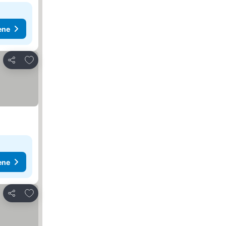
ene
Dodati u favorite
Deli
ene
Dodati u favorite
Deli