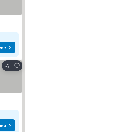
ene
Dodati u favorite
Deli
ene