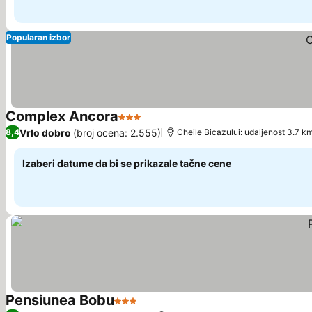
Popularan izbor
Complex Ancora
3 Zvezdice
Vrlo dobro
(broj ocena: 2.555)
8,4
Cheile Bicazului: udaljenost 3.7 k
Izaberi datume da bi se prikazale tačne cene
Pensiunea Bobu
3 Zvezdice