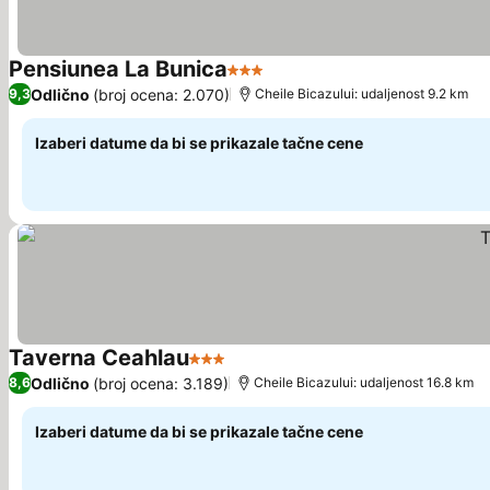
Pensiunea La Bunica
3 Zvezdice
Odlično
(broj ocena: 2.070)
9,3
Cheile Bicazului: udaljenost 9.2 km
Izaberi datume da bi se prikazale tačne cene
Taverna Ceahlau
3 Zvezdice
Odlično
(broj ocena: 3.189)
8,6
Cheile Bicazului: udaljenost 16.8 km
Izaberi datume da bi se prikazale tačne cene