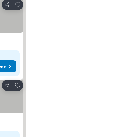
Dodati u favorite
Deli
ene
Dodati u favorite
Deli