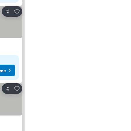
Dodati u favorite
Deli
ene
Dodati u favorite
Deli