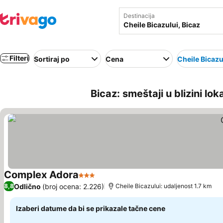
Destinacija
Filteri
Sortiraj po
Cena
Cheile Bicazu
Bicaz: smeštaji u blizini lo
Complex Adora
3 Zvezdice
Odlično
(broj ocena: 2.226)
8,8
Cheile Bicazului: udaljenost 1.7 km
Izaberi datume da bi se prikazale tačne cene