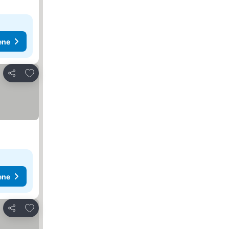
ene
Dodati u favorite
Deli
ene
Dodati u favorite
Deli