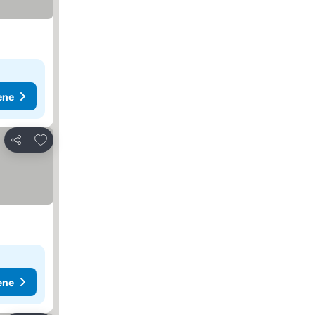
ene
Dodati u favorite
Deli
ene