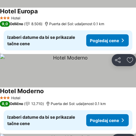
Hotel Europa
Pogledaj cene
Hotel
3 Zvezdice
9,0
Odlično
8.506
Puerta del Sol: udaljenost 0.1 km
Izaberi datume da bi se prikazale
Pogledaj cene
tačne cene
Deli
Do
Hotel Moderno
Pogledaj cene
Hotel
3 Zvezdice
8,9
Odlično
12.710
Puerta del Sol: udaljenost 0.1 km
Izaberi datume da bi se prikazale
Pogledaj cene
tačne cene