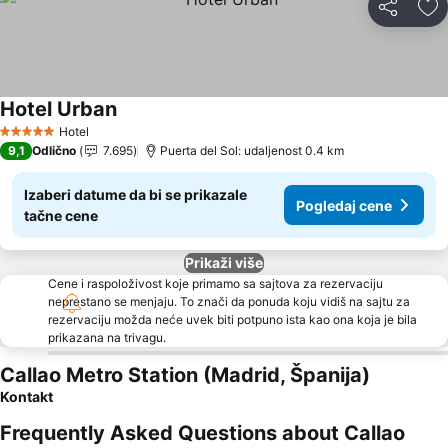
Deli
Do
Hotel Urban
Pogledaj cene
Hotel
5 Zvezdice
9,1
Odlično
7.695
Puerta del Sol: udaljenost 0.4 km
Izaberi datume da bi se prikazale
Pogledaj cene
tačne cene
Prikaži više
Cene i raspoloživost koje primamo sa sajtova za rezervaciju
neprestano se menjaju. To znači da ponuda koju vidiš na sajtu za
rezervaciju možda neće uvek biti potpuno ista kao ona koja je bila
prikazana na trivagu.
Callao Metro Station (Madrid, Španija)
Kontakt
Frequently Asked Questions about Callao