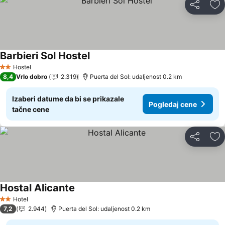
Deli
Do
Barbieri Sol Hostel
Pogledaj cene
Hostel
2 Zvezdice
8,4
Vrlo dobro
2.319
Puerta del Sol: udaljenost 0.2 km
Izaberi datume da bi se prikazale
Pogledaj cene
tačne cene
Deli
Do
Hostal Alicante
Pogledaj cene
Hotel
2 Zvezdice
7,2
2.944
Puerta del Sol: udaljenost 0.2 km