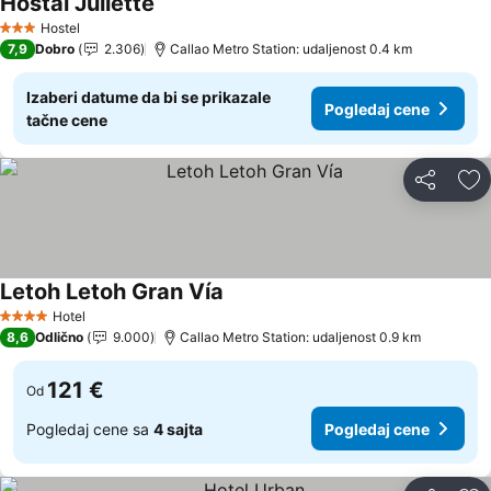
Hostal Juliette
Pogledaj cene
Hostel
3 Zvezdice
7,9
Dobro
2.306
Callao Metro Station: udaljenost 0.4 km
Izaberi datume da bi se prikazale
Pogledaj cene
tačne cene
Deli
Do
Letoh Letoh Gran Vía
Pogledaj cene
Hotel
4 Zvezdice
8,6
Odlično
9.000
Callao Metro Station: udaljenost 0.9 km
121 €
Od
Pogledaj cene sa
4 sajta
Pogledaj cene