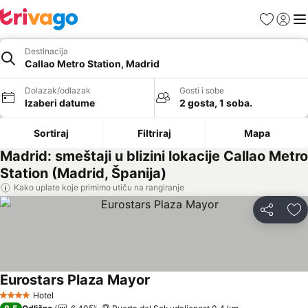
Favoriti
Prijavi
Men
Destinacija
Callao Metro Station, Madrid
Dolazak/odlazak
Gosti i sobe
Izaberi datume
2 gosta, 1 soba.
Sortiraj
Filtriraj
Mapa
Madrid: smeštaji u blizini lokacije Callao Metro
Station (Madrid, Španija)
Kako uplate koje primimo utiču na rangiranje
Deli
Do
Eurostars Plaza Mayor
Pogledaj cene
Hotel
4 Zvezdice