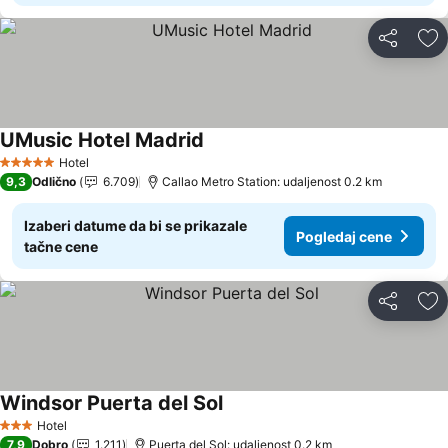
Deli
Do
UMusic Hotel Madrid
Pogledaj cene
Hotel
5 Zvezdice
9,3
Odlično
6.709
Callao Metro Station: udaljenost 0.2 km
Izaberi datume da bi se prikazale
Pogledaj cene
tačne cene
Deli
Do
Windsor Puerta del Sol
Pogledaj cene
Hotel
3 Zvezdice
7,9
Dobro
1.211
Puerta del Sol: udaljenost 0.2 km