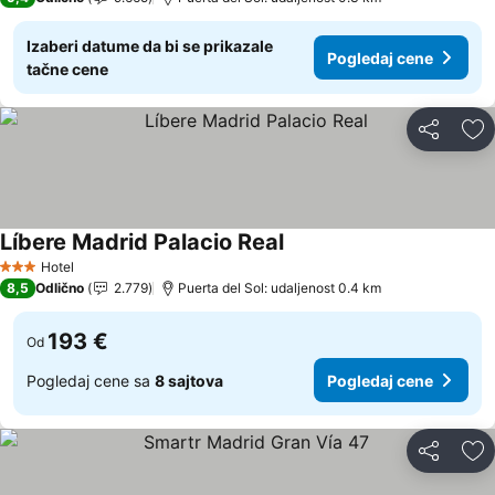
Izaberi datume da bi se prikazale
Pogledaj cene
tačne cene
Deli
Do
Líbere Madrid Palacio Real
Pogledaj cene
Hotel
3 Zvezdice
8,5
Odlično
2.779
Puerta del Sol: udaljenost 0.4 km
193 €
Od
Pogledaj cene sa
8 sajtova
Pogledaj cene
Deli
Do