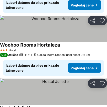
Izaberi datume da bi se prikazale
Pogledaj cene
tačne cene
Deli
Do
Woohoo Rooms Hortaleza
Pogledaj cene
Hotel
3 Zvezdice
9,2
Odlično
1.151
Callao Metro Station: udaljenost 0.6 km
Izaberi datume da bi se prikazale
Pogledaj cene
tačne cene
Deli
Do