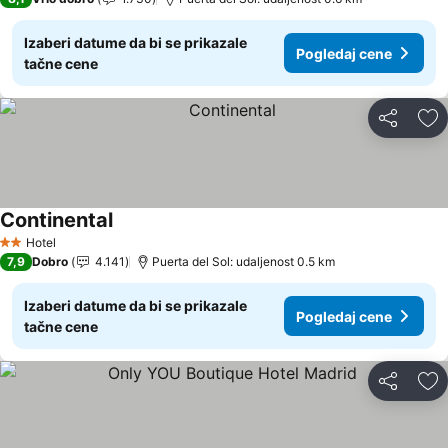
Izaberi datume da bi se prikazale
Pogledaj cene
tačne cene
Deli
Do
Continental
Pogledaj cene
Hotel
2 Zvezdice
7,9
Dobro
4.141
Puerta del Sol: udaljenost 0.5 km
Izaberi datume da bi se prikazale
Pogledaj cene
tačne cene
Deli
Do