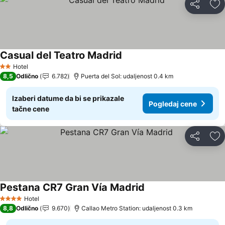
Deli
Do
Casual del Teatro Madrid
Pogledaj cene
Hotel
2 Zvezdice
8,5
Odlično
6.782
Puerta del Sol: udaljenost 0.4 km
Izaberi datume da bi se prikazale
Pogledaj cene
tačne cene
Deli
Do
Pestana CR7 Gran Vía Madrid
Pogledaj cene
Hotel
4 Zvezdice
8,8
Odlično
9.670
Callao Metro Station: udaljenost 0.3 km