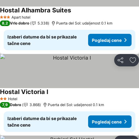
Hostal Alhambra Suites
Pogledaj cene
Apart hotel
3 Zvezdice
8,2
Vrlo dobro
5.338
Puerta del Sol: udaljenost 0.1 km
Izaberi datume da bi se prikazale
Pogledaj cene
tačne cene
Deli
Do
Hostal Victoria I
Pogledaj cene
Hotel
2 Zvezdice
7,9
Dobro
3.868
Puerta del Sol: udaljenost 0.1 km
Izaberi datume da bi se prikazale
Pogledaj cene
tačne cene