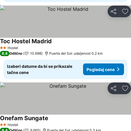
Deli
Do
Toc Hostel Madrid
Pogledaj cene
Hostel
2 Zvezdice
8,8
Odlično
10.698
Puerta del Sol: udaljenost 0.2 km
Izaberi datume da bi se prikazale
Pogledaj cene
tačne cene
Deli
Do
Onefam Sungate
Pogledaj cene
Hostel
2 Zvezdice
9,4
Odlično
9.665
Puerta del Sol: udaljenost 0.3 km