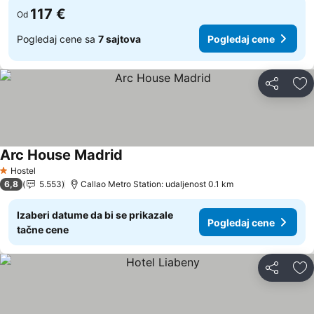
117 €
Od
Pogledaj cene sa
7 sajtova
Pogledaj cene
Deli
Do
Arc House Madrid
Pogledaj cene
Hostel
1 Zvezdice
6,8
5.553
Callao Metro Station: udaljenost 0.1 km
Izaberi datume da bi se prikazale
Pogledaj cene
tačne cene
Deli
Do