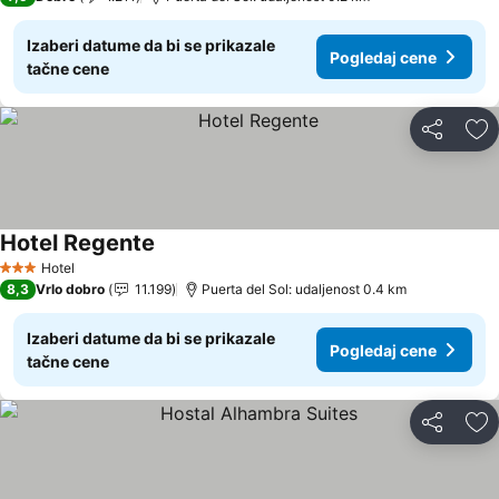
Izaberi datume da bi se prikazale
Pogledaj cene
tačne cene
Deli
Do
Hotel Regente
Pogledaj cene
Hotel
3 Zvezdice
8,3
Vrlo dobro
11.199
Puerta del Sol: udaljenost 0.4 km
Izaberi datume da bi se prikazale
Pogledaj cene
tačne cene
Deli
Do