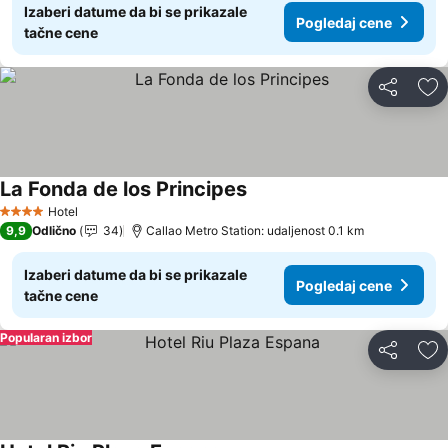
Izaberi datume da bi se prikazale
Pogledaj cene
tačne cene
Deli
Do
La Fonda de los Principes
Pogledaj cene
Hotel
4 Zvezdice
9,9
Odlično
34
Callao Metro Station: udaljenost 0.1 km
Izaberi datume da bi se prikazale
Pogledaj cene
tačne cene
Popularan izbor
Deli
Do