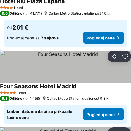
Hotel Riu Plaza Espana
Pogledaj cene
Hotel
4 Zvezdice
9,0
Odlično
41.771
Callao Metro Station: udaljenost 1.0 km
261 €
Od
Pogledaj cene sa
7 sajtova
Pogledaj cene
Deli
Do
Four Seasons Hotel Madrid
Pogledaj cene
Hotel
5 Zvezdice
9,3
Odlično
1.458
Callao Metro Station: udaljenost 0.3 km
Izaberi datume da bi se prikazale
Pogledaj cene
tačne cene