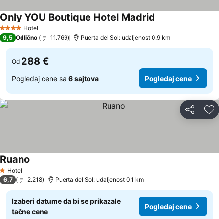
Only YOU Boutique Hotel Madrid
Pogledaj cene
Hotel
4 Zvezdice
9,5
Odlično
11.769
Puerta del Sol: udaljenost 0.9 km
288 €
Od
Pogledaj cene sa
6 sajtova
Pogledaj cene
Deli
Do
Ruano
Pogledaj cene
Hotel
1 Zvezdice
6,7
2.218
Puerta del Sol: udaljenost 0.1 km
Izaberi datume da bi se prikazale
Pogledaj cene
tačne cene