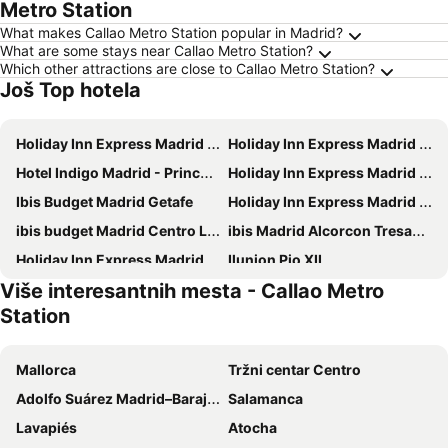
Metro Station
What makes Callao Metro Station popular in Madrid?
What are some stays near Callao Metro Station?
Which other attractions are close to Callao Metro Station?
Još Top hotela
Holiday Inn Express Madrid - Getafe By Ihg
Holiday Inn Express Madrid - Airport By Ihg
Hotel Indigo Madrid - Princesa By Ihg
Holiday Inn Express Madrid - Rivas By Ihg
Ibis Budget Madrid Getafe
Holiday Inn Express Madrid - Alcorcon By Ihg
ibis budget Madrid Centro Lavapies
ibis Madrid Alcorcon Tresaguas
Holiday Inn Express Madrid-san Sebastian D/l Reyes By Ihg
Ilunion Pio XII
Više interesantnih mesta - Callao Metro
Ilunion Atrium
Optimi Rooms Madrid
Station
Senator Barajas
Novotel Madrid City Las Ventas
ibis budget Madrid Calle Alcalá
Hotel Mercader
Mallorca
Tržni centar Centro
Travelodge Madrid Metropolitano
Ilunion Suites Madrid
Adolfo Suárez Madrid–Barajas Airport
Salamanca
ibis budget Madrid Vallecas
Hotel Riu Plaza Espana
Lavapiés
Atocha
NYX Hotel Madrid by Leonardo Hotels
Apartamentos Recoletos