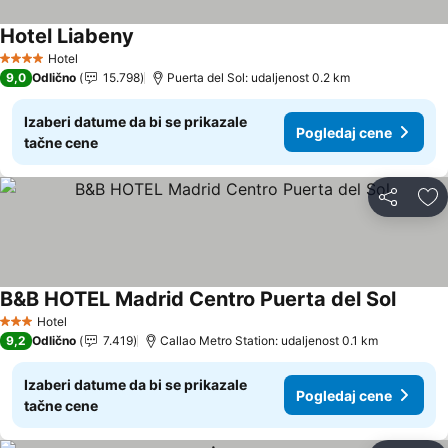
Hotel Liabeny
Pogledaj cene
Hotel
4 Zvezdice
9,0
Odlično
15.798
Puerta del Sol: udaljenost 0.2 km
Izaberi datume da bi se prikazale
Pogledaj cene
tačne cene
Deli
Do
B&B HOTEL Madrid Centro Puerta del Sol
Pogled
Hotel
3 Zvezdice
9,2
Odlično
7.419
Callao Metro Station: udaljenost 0.1 km
Izaberi datume da bi se prikazale
Pogledaj cene
tačne cene