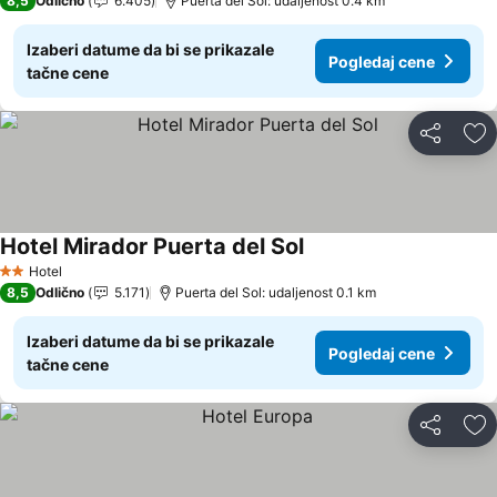
8,5
Odlično
6.405
Puerta del Sol: udaljenost 0.4 km
Izaberi datume da bi se prikazale
Pogledaj cene
tačne cene
Deli
Do
Hotel Mirador Puerta del Sol
Pogledaj cene
Hotel
2 Zvezdice
8,5
Odlično
5.171
Puerta del Sol: udaljenost 0.1 km
Izaberi datume da bi se prikazale
Pogledaj cene
tačne cene
Deli
Do