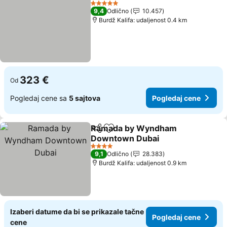
Pogled
5 Zvezdice
9,4
Odlično
10.457
Burdž Kalifa: udaljenost 0.4 km
323 €
Od
Pogledaj cene sa
5 sajtova
Pogledaj cene
Ramada by Wyndham
Deli
Dodati u favorite
Downtown Dubai
Pogledaj cene
4 Zvezdice
9,1
Odlično
28.383
Burdž Kalifa: udaljenost 0.9 km
Izaberi datume da bi se prikazale tačne
Pogledaj cene
cene