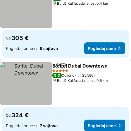
Burdž Kalifa: udaljenost 0.4 km
305 €
Od
Pogledaj cene sa
6 sajtova
Pogledaj cene
Sofitel Dubai Downtown
Deli
Dodati u favorite
Po
5 Zvezdice
9,3
Odlično
25.580
Burdž Kalifa: udaljenost 0.6 km
324 €
Od
Pogledaj cene sa
7 sajtova
Pogledaj cene