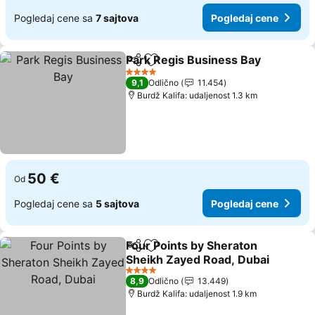
Pogledaj cene sa
7 sajtova
Pogledaj cene
Park Regis Business Bay
Deli
Dodati u favorite
P
4 Zvezdice
9,1
Odlično
11.454
Burdž Kalifa: udaljenost 1.3 km
50 €
Od
Pogledaj cene sa
5 sajtova
Pogledaj cene
Four Points by Sheraton
Deli
Dodati u favorite
Sheikh Zayed Road, Dubai
Pogledaj cene
4 Zvezdice
8,9
Odlično
13.449
Burdž Kalifa: udaljenost 1.9 km