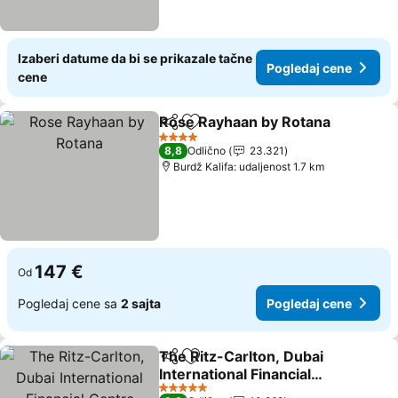
Izaberi datume da bi se prikazale tačne
Pogledaj cene
cene
Rose Rayhaan by Rotana
Deli
Dodati u favorite
P
4 Zvezdice
8,8
Odlično
23.321
Burdž Kalifa: udaljenost 1.7 km
147 €
Od
Pogledaj cene sa
2 sajta
Pogledaj cene
The Ritz-Carlton, Dubai
Deli
Dodati u favorite
International Financial
Centre
Pogledaj cene
5 Zvezdice