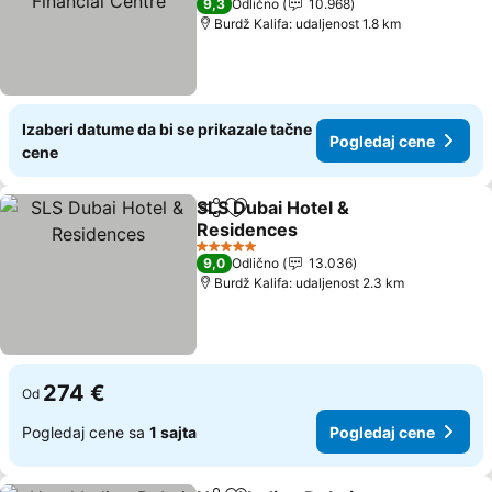
9,3
Odlično
10.968
Burdž Kalifa: udaljenost 1.8 km
Izaberi datume da bi se prikazale tačne
Pogledaj cene
cene
SLS Dubai Hotel &
Deli
Dodati u favorite
Residences
Pogledaj cene
5 Zvezdice
9,0
Odlično
13.036
Burdž Kalifa: udaljenost 2.3 km
274 €
Od
Pogledaj cene sa
1 sajta
Pogledaj cene