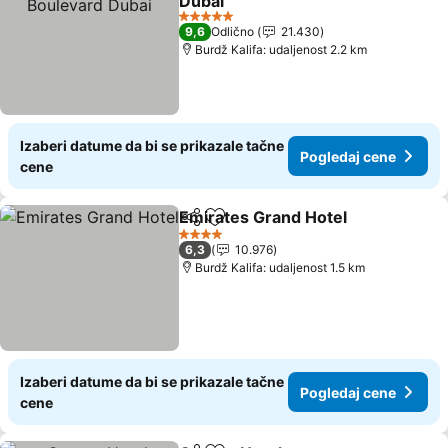
Dubai
Pogledaj cene
5 Zvezdice
9,6
Odlično
21.430
Burdž Kalifa: udaljenost 2.2 km
Izaberi datume da bi se prikazale tačne
Pogledaj cene
cene
Emirates Grand Hotel
Deli
Dodati u favorite
Pogl
4 Zvezdice
6,3
10.976
Burdž Kalifa: udaljenost 1.5 km
Izaberi datume da bi se prikazale tačne
Pogledaj cene
cene