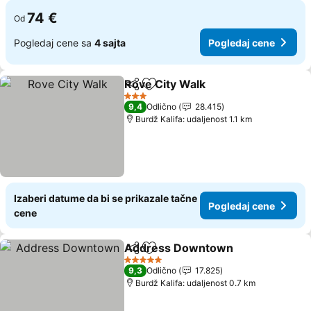
74 €
Od
Pogledaj cene sa
4 sajta
Pogledaj cene
Rove City Walk
Deli
Dodati u favorite
Pogledaj c
3 Zvezdice
9,4
Odlično
28.415
Burdž Kalifa: udaljenost 1.1 km
Izaberi datume da bi se prikazale tačne
Pogledaj cene
cene
Address Downtown
Deli
Dodati u favorite
Pogle
5 Zvezdice
9,3
Odlično
17.825
Burdž Kalifa: udaljenost 0.7 km