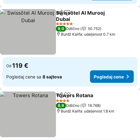
Swissôtel Al Murooj
Deli
Dodati u favorite
Dubai
Pogledaj cene
5 Zvezdice
9,0
Odlično
50.752
Burdž Kalifa: udaljenost 0.7 km
119 €
Od
Pogledaj cene sa
8 sajtova
Pogledaj cene
Towers Rotana
Deli
Dodati u favorite
Pogledaj c
4 Zvezdice
8,9
Odlično
16.768
Burdž Kalifa: udaljenost 1.8 km