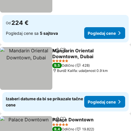
224 €
Od
Pogledaj cene sa
5 sajtova
Pogledaj cene
Mandarin Oriental
Deli
Dodati u favorite
Downtown, Dubai
Pogledaj cene
5 Zvezdice
9,5
Odlično
428
Burdž Kalifa: udaljenost 0.9 km
Izaberi datume da bi se prikazale tačne
Pogledaj cene
cene
Palace Downtown
Deli
Dodati u favorite
Pogleda
5 Zvezdice
9,4
Odlično
19.822