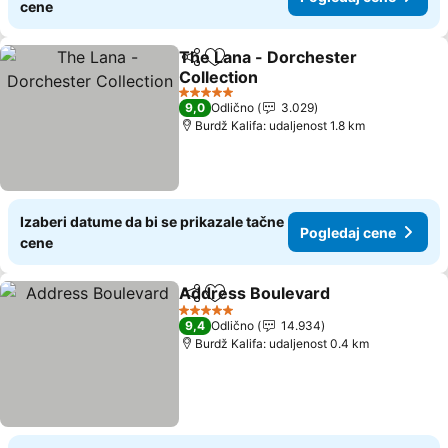
cene
The Lana - Dorchester
Deli
Dodati u favorite
Collection
Pogledaj cene
5 Zvezdice
9,0
Odlično
3.029
Burdž Kalifa: udaljenost 1.8 km
Izaberi datume da bi se prikazale tačne
Pogledaj cene
cene
Address Boulevard
Deli
Dodati u favorite
Pogled
5 Zvezdice
9,4
Odlično
14.934
Burdž Kalifa: udaljenost 0.4 km