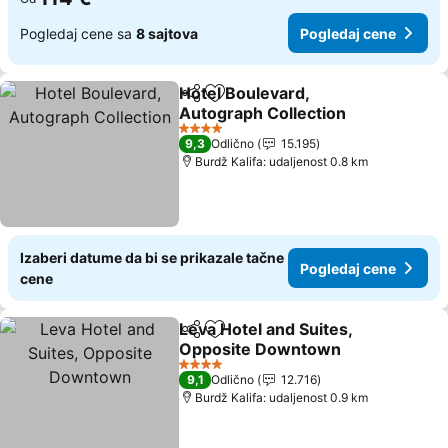
Pogledaj cene sa
8 sajtova
Pogledaj cene
Hotel Boulevard,
Deli
Dodati u favorite
Autograph Collection
Pogledaj cene
4 Zvezdice
9,3
Odlično
15.195
Burdž Kalifa: udaljenost 0.8 km
Izaberi datume da bi se prikazale tačne
Pogledaj cene
cene
Leva Hotel and Suites,
Deli
Dodati u favorite
Opposite Downtown
Pogledaj cene
4 Zvezdice
9,1
Odlično
12.716
Burdž Kalifa: udaljenost 0.9 km