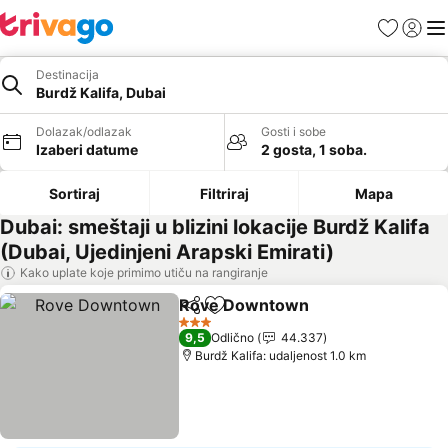
Favoriti
Prijavi
Men
Destinacija
Burdž Kalifa, Dubai
Dolazak/odlazak
Gosti i sobe
Izaberi datume
2 gosta, 1 soba.
Sortiraj
Filtriraj
Mapa
Dubai: smeštaji u blizini lokacije Burdž Kalifa
(Dubai, Ujedinjeni Arapski Emirati)
Kako uplate koje primimo utiču na rangiranje
Rove Downtown
Deli
Dodati u favorite
Pogledaj 
3 Zvezdice
9,5
Odlično
44.337
Burdž Kalifa: udaljenost 1.0 km