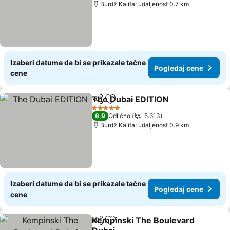
Burdž Kalifa: udaljenost 0.7 km
Izaberi datume da bi se prikazale tačne
Pogledaj cene
cene
The Dubai EDITION
Deli
Dodati u favorite
Pogled
5 Zvezdice
8,9
Odlično
5.613
Burdž Kalifa: udaljenost 0.9 km
Izaberi datume da bi se prikazale tačne
Pogledaj cene
cene
Kempinski The Boulevard
Deli
Dodati u favorite