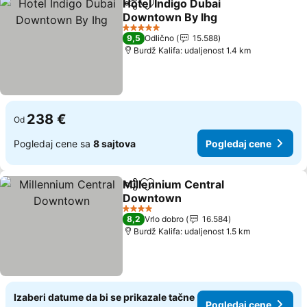
Hotel Indigo Dubai
Deli
Dodati u favorite
Downtown By Ihg
Pogledaj cene
5 Zvezdice
9,5
Odlično
15.588
Burdž Kalifa: udaljenost 1.4 km
238 €
Od
Pogledaj cene sa
8 sajtova
Pogledaj cene
Millennium Central
Deli
Dodati u favorite
Downtown
Pogledaj cene
4 Zvezdice
8,2
Vrlo dobro
16.584
Burdž Kalifa: udaljenost 1.5 km
Izaberi datume da bi se prikazale tačne
Pogledaj cene