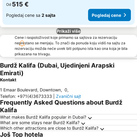
515 €
Od
Pogledaj cene sa
2 sajta
Pogledaj cene
Prikaži više
Cene i raspoloživost koje primamo sa sajtova za rezervaciju
neprestano se menjaju. To znači da ponuda koju vidiš na sajtu za
rezervaciju možda neće uvek biti potpuno ista kao ona koja je bila
prikazana na trivagu.
Burdž Kalifa (Dubai, Ujedinjeni Arapski
Emirati)
Kontakt
1 Emaar Boulevard, Downtown
,
0
,
Telefon
:
+971(4)3673333
|
Zvanični sajt
Frequently Asked Questions about Burdž
Kalifa
What makes Burdž Kalifa popular in Dubai?
What are some stays near Burdž Kalifa?
Which other attractions are close to Burdž Kalifa?
Još Top hotela