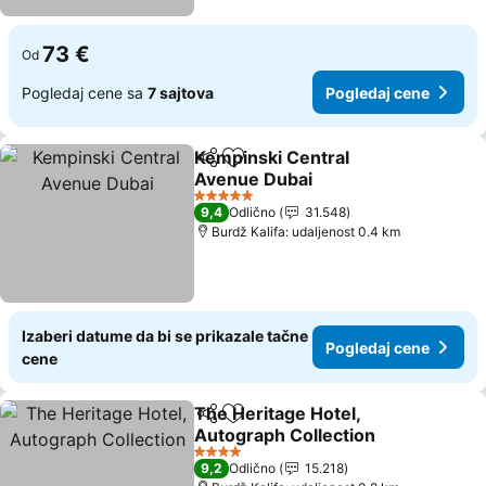
73 €
Od
Pogledaj cene sa
7 sajtova
Pogledaj cene
Kempinski Central
Deli
Dodati u favorite
Avenue Dubai
Pogledaj cene
5 Zvezdice
9,4
Odlično
31.548
Burdž Kalifa: udaljenost 0.4 km
Izaberi datume da bi se prikazale tačne
Pogledaj cene
cene
The Heritage Hotel,
Deli
Dodati u favorite
Autograph Collection
Pogledaj cene
4 Zvezdice
9,2
Odlično
15.218