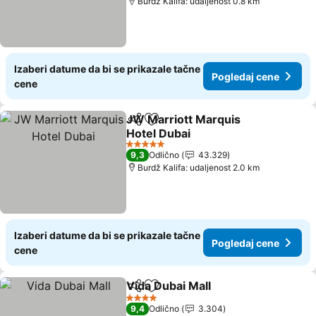
Burdž Kalifa: udaljenost 0.8 km
Izaberi datume da bi se prikazale tačne
Pogledaj cene
cene
JW Marriott Marquis
Deli
Dodati u favorite
Hotel Dubai
Pogledaj cene
5 Zvezdice
9,3
Odlično
43.329
Burdž Kalifa: udaljenost 2.0 km
Izaberi datume da bi se prikazale tačne
Pogledaj cene
cene
Vida Dubai Mall
Deli
Dodati u favorite
Pogledaj c
4 Zvezdice
9,4
Odlično
3.304