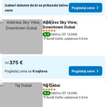
Izaberi datume da bi se prikazale tačne
Pogledaj cene
cene
Address Sky View,
Deli
Dodati u favorite
Downtown Dubai
Pogledaj cene
5 Zvezdice
9,4
Odlično
15.848
Burdž Kalifa: udaljenost 0.6 km
375 €
Od
Pogledaj cene sa
6 sajtova
Pogledaj cene
Taj Dubai
Deli
Dodati u favorite
Pogledaj cene
5 Zvezdice
9,3
Odlično
19.066
Burdž Kalifa: udaljenost 0.9 km