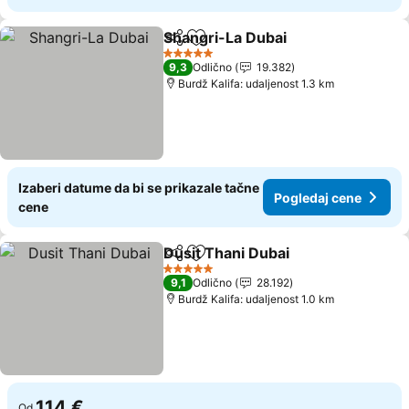
Shangri-La Dubai
Deli
Dodati u favorite
Pogledaj
5 Zvezdice
9,3
Odlično
19.382
Burdž Kalifa: udaljenost 1.3 km
Izaberi datume da bi se prikazale tačne
Pogledaj cene
cene
Dusit Thani Dubai
Deli
Dodati u favorite
Pogledaj
5 Zvezdice
9,1
Odlično
28.192
Burdž Kalifa: udaljenost 1.0 km
114 €
Od