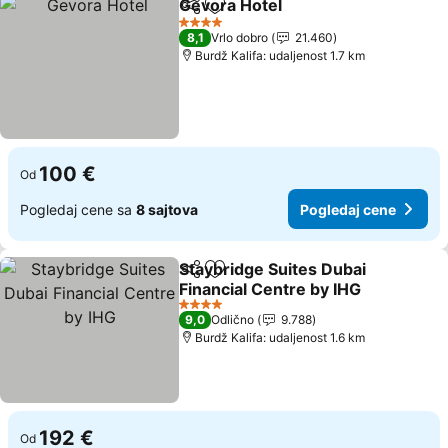
Gevora Hotel
Deli
Dodati u favorite
Pogledaj cen
4 Zvezdice
8,1
Vrlo dobro
21.460
Burdž Kalifa: udaljenost 1.7 km
100 €
Od
Pogledaj cene sa
8 sajtova
Pogledaj cene
Staybridge Suites Dubai
Deli
Dodati u favorite
Financial Centre by IHG
Pogledaj cene
4 Zvezdice
9,0
Odlično
9.788
Burdž Kalifa: udaljenost 1.6 km
192 €
Od